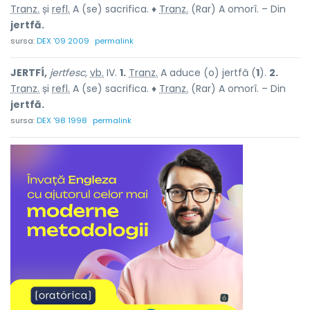
Tranz.
și
refl.
A (se) sacrifica. ♦
Tranz.
(Rar) A omorî. – Din
jertfă.
sursa:
DEX '09 2009
permalink
JERTFÍ,
jertfesc,
vb.
IV.
1.
Tranz.
A aduce (o) jertfă (
1
).
2.
Tranz.
și
refl.
A (se) sacrifica. ♦
Tranz.
(Rar) A omorî. – Din
jertfă.
sursa:
DEX '98 1998
permalink