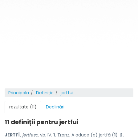
Principala
Definiție
jertfui
rezultate (11)
Declinări
11 definiții pentru
jertfui
JERTFÍ,
jertfesc,
vb.
IV.
1.
Tranz.
A aduce (o) jertfă (
1
).
2.