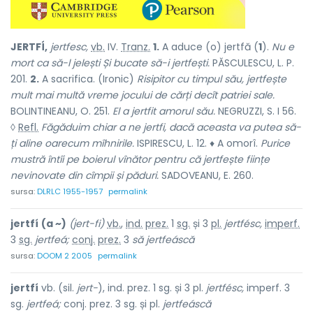
JERTFÍ,
jertfesc,
vb.
IV.
Tranz.
1.
A aduce (o) jertfă (
1
).
Nu e
mort ca să-l jelești Și bucate să-i jertfești.
PĂSCULESCU, L. P.
201.
2.
A sacrifica. (Ironic)
Risipitor cu timpul său, jertfește
mult mai multă vreme jocului de cărți decît patriei sale.
BOLINTINEANU, O. 251.
El a jertfit amorul său.
NEGRUZZI, S. I 56.
◊
Refl.
Făgăduim chiar a ne jertfi, dacă aceasta va putea să-
ți aline oarecum mîhnirile.
ISPIRESCU, L. 12. ♦ A omorî.
Purice
mustră întîi pe boierul vînător pentru că jertfește ființe
nevinovate din cîmpii și păduri.
SADOVEANU, E. 260.
sursa:
DLRLC 1955-1957
permalink
jertfí
(a ~)
(jert-fi)
vb.
,
ind.
prez.
1
sg.
și 3
pl.
jertfésc,
imperf.
3
sg.
jertfeá;
conj.
prez.
3
să jertfeáscă
sursa:
DOOM 2 2005
permalink
jertfí
vb. (sil.
jert-
), ind. prez. 1 sg. și 3 pl.
jertfésc,
imperf. 3
sg.
jertfeá;
conj. prez. 3 sg. și pl.
jertfeáscă