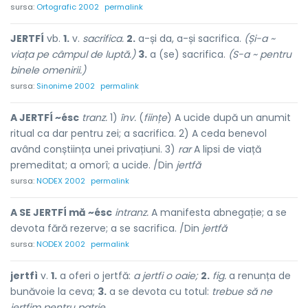
sursa:
Ortografic 2002
permalink
JERTFÍ
vb.
1.
v.
sacrifica.
2.
a-și da, a-și sacrifica.
(Și-a ~
viața pe câmpul de luptă.)
3.
a (se) sacrifica.
(S-a ~ pentru
binele omenirii.)
sursa:
Sinonime 2002
permalink
A JERTFÍ ~ésc
tranz.
1)
înv.
(
ființe
) A ucide după un anumit
ritual ca dar pentru zei; a sacrifica. 2) A ceda benevol
având conștiința unei privațiuni. 3)
rar
A lipsi de viață
premeditat; a omorî; a ucide. /Din
jertfă
sursa:
NODEX 2002
permalink
A SE JERTFÍ mă ~ésc
intranz.
A manifesta abnegație; a se
devota fără rezerve; a se sacrifica. /Din
jertfă
sursa:
NODEX 2002
permalink
jertfì
v.
1.
a oferi o jertfă:
a jertfi o oaie;
2.
fig.
a renunța de
bunăvoie la ceva;
3.
a se devota cu totul:
trebue să ne
jertfim pentru patrie.