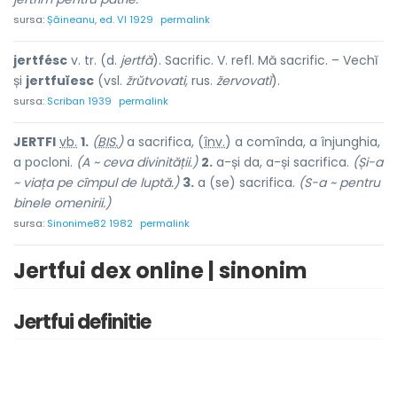
sursa:
Șăineanu, ed. VI 1929
permalink
jertfésc
v. tr. (d.
jertfă
). Sacrific. V. refl. Mă sacrific. – Vechĭ
și
jertfuĭesc
(vsl.
žrŭtvovati,
rus.
žervovatĭ
).
sursa:
Scriban 1939
permalink
JERTF
I
vb.
1.
(
BIS.
)
a sacrifica, (
înv.
) a comînda, a înjunghia,
a pocloni.
(A ~ ceva divinității.)
2.
a-și da, a-și sacrifica.
(Și-a
~ viața pe cîmpul de luptă.)
3.
a (se) sacrifica.
(S-a ~ pentru
binele omenirii.)
sursa:
Sinonime82 1982
permalink
Jertfui dex online | sinonim
Jertfui definitie