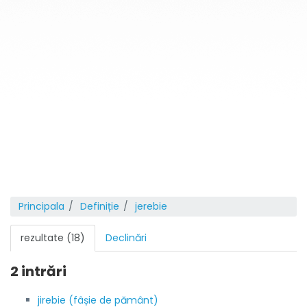
Principala
Definiție
jerebie
rezultate (18)
Declinări
2 intrări
jirebie (fâșie de pământ)