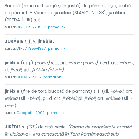
Bucată (mai mult lungă și îngustă) de pămînt; fîșie, limbă
de pămînt. – Variante:
jerébie
(SLAVICI, N. I 33),
jurăbie
(PREDA, Î. 115)
s. f.
sursa:
DLRLC 1955-1957
permalink
JURẮBIE
s. f.
v.
jirebie.
sursa:
DLRLC 1955-1957
permalink
jirébie
(
reg.
)
(-bi-e)
s. f.
,
art.
jirébia
(-bi-a),
g.-d.
art.
jirébiei;
pl.
jirébii,
art.
jirébiile
(-bi-i-)
sursa:
DOOM 2 2005
permalink
jirébie
(fire de tort, bucată de pământ) s. f. (sil.
-bi-e),
art.
jirébia
(sil.
-bi-a
), g.-d. art.
jirébiei;
pl.
jirébii,
art.
jirébiile
(sil.
-
bi-i-
)
sursa:
Ortografic 2002
permalink
JIRÉBIE
s.
(IST.)
delniță, sesie.
(Forma de proprietate numită
în Moldova ~ era cunoscută în Țara Românească sub