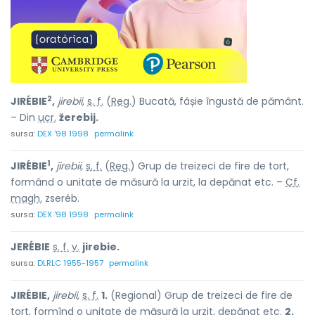
2
JIRÉBIE
,
jirebii,
s. f.
(
Reg.
) Bucată, fâșie îngustă de pământ.
– Din
ucr.
žerebij.
sursa:
DEX '98 1998
permalink
1
JIRÉBIE
,
jirebii,
s. f.
(
Reg.
) Grup de treizeci de fire de tort,
formând o unitate de măsură la urzit, la depănat etc. –
Cf.
magh.
zseréb.
sursa:
DEX '98 1998
permalink
JERÉBIE
s. f.
v.
jirebie.
sursa:
DLRLC 1955-1957
permalink
JIRÉBIE,
jirebii,
s. f.
1.
(Regional) Grup de treizeci de fire de
tort, formînd o unitate de măsură la urzit, depănat etc.
2.