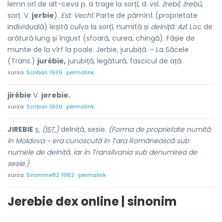
lemn orĭ de alt-ceva p. a trage la sorțĭ, d. vsl.
žrebiĭ, žrebŭ,
sorț. V.
jerbie
).
Est. Vechĭ.
Parte de pămînt (proprietate
individuală) ĭeșită cuĭva la sorțĭ, numită și
delniță. Azĭ.
Loc de
arătură lung și îngust (sfoară, curea, chingă). Fășie de
munte de la vîrf la poale. Jerbie, jurubiță. – La Săcele
(Trans.)
jurébie,
jurubiță, legătură, fascicul de ață.
sursa:
Scriban 1939
permalink
jirébie
V.
jerebie.
sursa:
Scriban 1939
permalink
JIR
E
BIE
s.
(
IST.
)
delniță, sesie.
(Forma de proprietate numită
în Moldova ~ era cunoscută în Țara Românească sub
numele de delniță, iar în Transilvania sub denumirea de
sesie.)
sursa:
Sinonime82 1982
permalink
Jerebie dex online | sinonim