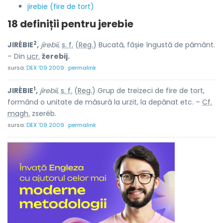
jirebie (fire de tort)
18 definiții pentru
jerebie
2
JIRÉBIE
,
jirebii,
s. f.
(
Reg.
) Bucată, fâșie îngustă de pământ.
– Din
ucr.
žerebij.
sursa:
DEX '09 2009
permalink
1
JIRÉBIE
,
jirebii,
s. f.
(
Reg.
) Grup de treizeci de fire de tort,
formând o unitate de măsură la urzit, la depănat etc. –
Cf.
magh.
zseréb.
sursa:
DEX '09 2009
permalink