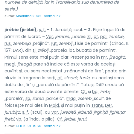
numele de delniță, iar în Transilvania sub denumirea de
sesie.)
sursa:
Sinonime 2002
permalink
jirébie (jirébii),
s. f.
–
1.
Jurubiță, scul. –
2.
Fîșie îngustă de
pămînt de lucrat. –
Var.
jerebie, jurebie.
Sl.
,
cf.
pol.
žerebie,
rus.
žerebeja
„prăjină”,
rut.
žerebij
„fîșie de pămînt” (Cihac, II,
157; DAR), din
sl.
žrĕbij
„parcelă, lot, bucată de pămînt”.
Primul sens este mai puțin clar. Prezența sa în
mr.
jireagl’ă,
megl.
jireagă,
pare să indice că este vorba de același
cuvînt
sl.
cu sens neatestat „mănunchi de fire”, poate prin
aluzie la tragerea la sorți,
cf.
sfoară, funie,
cu același sens
dublu de „fir” și „parcelă de pămînt”. Totuși, DAR crede că
este vorba de două cuvinte diferite.
Cf.
și
bg.
žrebij
„parcelă”,
sb.
ždreb
„parcelă”,
mag.
zséreb
„scul”. Se
folosește mai ales în
Mold.
și mai puțin în
Trans.
Der.
jurubiță,
s. f.
(scul), cu
var.
jurebiță, jirbiuță, jirghiță, jighiuța;
jirebi,
vb.
(a îndoi, a plia).
Cf.
jerbie, jerui.
sursa:
DER 1958-1966
permalink