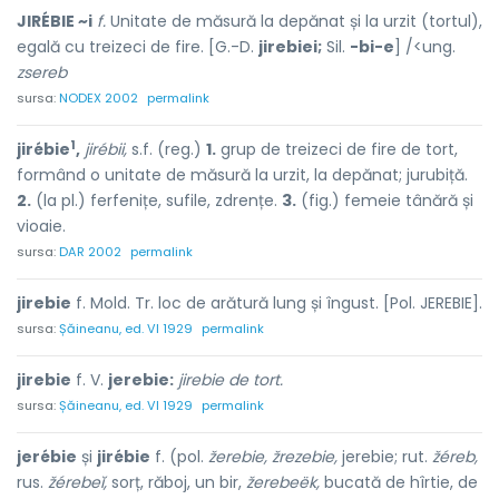
JIRÉBIE ~i
f.
Unitate de măsură la depănat și la urzit (tortul),
egală cu treizeci de fire. [G.-D.
jirebiei;
Sil.
-bi-e
] /<ung.
zsereb
sursa:
NODEX 2002
permalink
1
jirébie
,
jirébii,
s.f. (reg.)
1.
grup de treizeci de fire de tort,
formând o unitate de măsură la urzit, la depănat; jurubiță.
2.
(la pl.) ferfenițe, sufile, zdrențe.
3.
(fig.) femeie tânără și
vioaie.
sursa:
DAR 2002
permalink
jirebie
f. Mold. Tr. loc de arătură lung și îngust. [Pol. JEREBIE].
sursa:
Șăineanu, ed. VI 1929
permalink
jirebie
f. V.
jerebie:
jirebie de tort.
sursa:
Șăineanu, ed. VI 1929
permalink
jerébie
și
jirébie
f. (pol.
žerebie, žrezebie,
jerebie; rut.
žéreb,
rus.
žérebeĭ,
sorț, răboj, un bir,
žerebeëk,
bucată de hîrtie, de