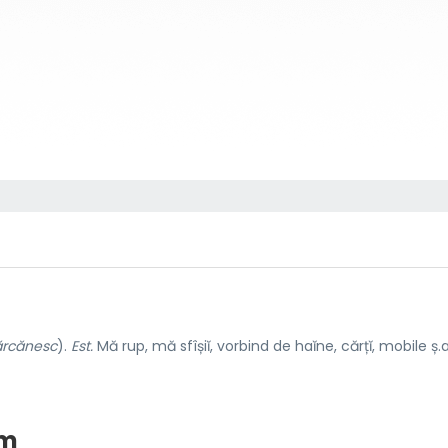
ărcănesc
).
Est.
Mă rup, mă sfîșiĭ, vorbind de haĭne, cărțĭ, mobile ș.a
im