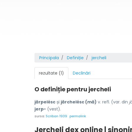
Principala
Definiție
jercheli
rezultate (1)
Declinări
O definiție pentru
jercheli
jărpelésc
și
jărchelésc (mă)
v. refl. (var. din
j
jerp-
(vest).
sursa:
Scriban 1939
permalink
Jercheli dex online | sinon