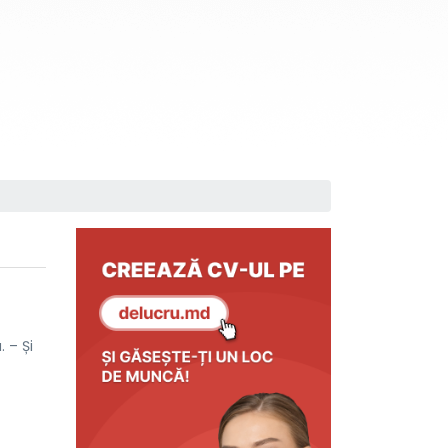
. – Și