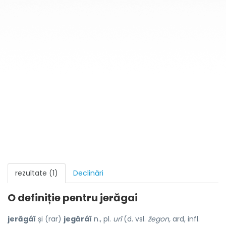
rezultate (1)
Declinări
O definiție pentru
jerăgai
jerăgáĭ
și (rar)
jegăráĭ
n., pl.
urĭ
(d. vsl.
žegon,
ard, infl.