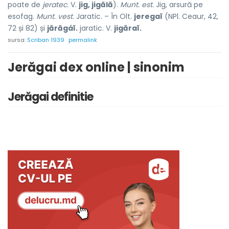
poate de
jeratec.
V.
jig, jigălă
).
Munt. est.
Jig, arsură pe
esofag.
Munt. vest.
Jaratic. – În Olt.
jeregaĭ
(NPl. Ceaur, 42,
72 și 82) și
jărăgáĭ.
jaratic. V.
jigăraĭ.
sursa:
Scriban 1939
permalink
Jerăgai dex online | sinonim
Jerăgai definitie