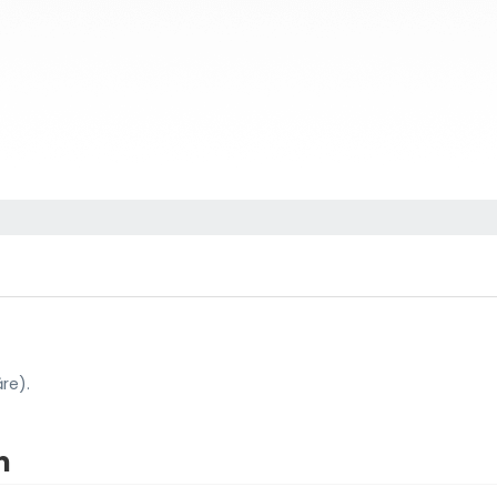
ăre).
m