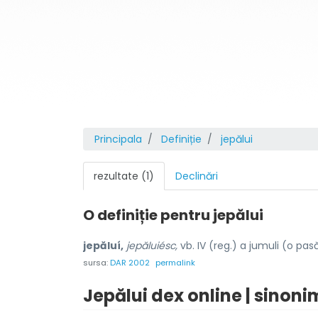
Principala
Definiție
jepălui
rezultate (1)
Declinări
O definiție pentru
jepălui
jepăluí,
jepăluiésc,
vb. IV (reg.) a jumuli (o pas
sursa:
DAR 2002
permalink
Jepălui dex online | sinoni