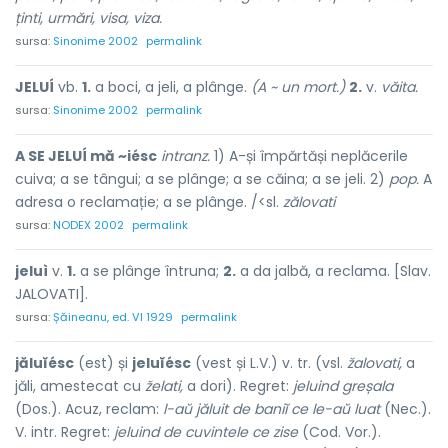
ținti, urmări, visa, viza.
sursa:
Sinonime 2002
permalink
JELUÍ
vb.
1.
a boci, a jeli, a plânge.
(A ~ un mort.)
2.
v.
văita.
sursa:
Sinonime 2002
permalink
A SE JELUÍ mă ~iésc
intranz.
1) A-și împărtăși neplăcerile
cuiva; a se tângui; a se plânge; a se căina; a se jeli. 2)
pop.
A
adresa o reclamație; a se plânge. /<sl.
zălovati
sursa:
NODEX 2002
permalink
jeluì
v.
1.
a se plânge întruna;
2.
a da jalbă, a reclama. [Slav.
JALOVATI].
sursa:
Șăineanu, ed. VI 1929
permalink
jăluĭésc
(est) și
jeluĭésc
(vest și L.V.) v. tr. (vsl.
žalovati,
a
jăli, amestecat cu
želati,
a dori). Regret:
jeluind greșala
(Dos.). Acuz, reclam:
l-aŭ jăluit de baniĭ ce le-aŭ luat
(Nec.).
V. intr. Regret:
jeluind de cuvintele ce zise
(Cod. Vor.).