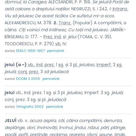
domnul, la Caragea.
ALECSANDRI, P. P. 159.
Se jeluiră Porții de
astă calcare a dreptului națiilor.
NEGRUZZI, S. I 242. ◊
Intranz.
Viu să jeluiesc De acest ticălos Ce sufletul mi-a scos.
ALEXANDRESCU, M. 378.
2.
Tranz.
(Popular) A compătimi, a
căina.
Cîți voinici mă întîlnesc, Cu toții mă jeluiesc.
JARNÍK-
BÎRSEANU, D. 177. –
Prez. ind.
și:
jélui
(TOMA, C. V. 351,
TEODORESCU, P. P. 279)
vb.
IV.
sursa:
DLRLC 1955-1957
permalink
jeluí
(a ~)
vb.
,
ind.
prez.
1
sg.
și 3
pl.
jeluiésc,
imperf.
3
sg.
jeluiá;
conj.
prez.
3
să jeluiáscă
sursa:
DOOM 2 2005
permalink
jeluí
vb., ind. prez. 1 sg. și 3 pl.
jeluiésc,
imperf. 3 sg.
jeluiá;
conj. prez. 3 sg. și pl.
jeluiáscă
sursa:
Ortografic 2002
permalink
JELUÍ
vb. v.
acuza aspira, căi, căina compătimi, denunța,
deplânge, dori, învinovăți, învinui, jindui, năzui, pârî, plânge,
pocăi, pofti, pretinde, reclama, regreta, râvni, spune, tinde,