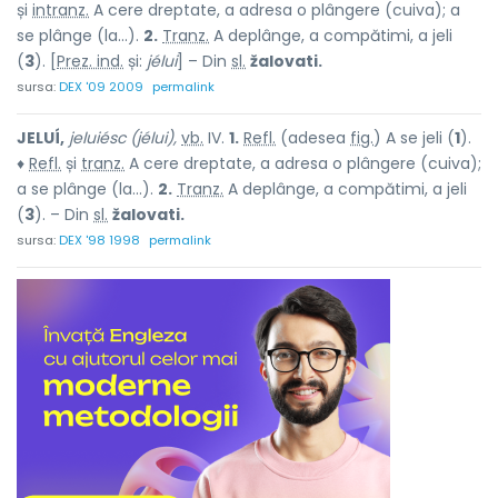
și
intranz.
A cere dreptate, a adresa o plângere (cuiva); a
se plânge (la...).
2.
Tranz.
A deplânge, a compătimi, a jeli
(
3
). [
Prez. ind.
și:
jélui
] – Din
sl.
žalovati.
sursa:
DEX '09 2009
permalink
JELUÍ,
jeluiésc (jélui),
vb.
IV.
1.
Refl.
(adesea
fig.
) A se jeli (
1
).
♦
Refl.
și
tranz.
A cere dreptate, a adresa o plângere (cuiva);
a se plânge (la...).
2.
Tranz.
A deplânge, a compătimi, a jeli
(
3
). – Din
sl.
žalovati.
sursa:
DEX '98 1998
permalink