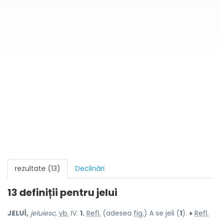
rezultate (13)
Declinări
13 definiții pentru
jelui
JELUÍ,
jeluiesc,
vb.
IV.
1.
Refl.
(adesea
fig.
) A se jeli (
1
). ♦
Refl.