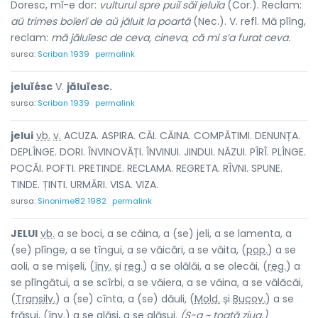
Doresc, mĭ-e dor:
vulturul spre puiĭ săĭ jeluĭa
(Cor.). Reclam:
aŭ trimes boĭerĭ de aŭ jăluit la poartă
(Nec.). V. refl. Mă plîng,
reclam:
mă jăluĭesc de ceva, cineva, că mi s’a furat ceva.
sursa:
Scriban 1939
permalink
jeluĭésc
V.
jăluĭesc.
sursa:
Scriban 1939
permalink
jelu
i
vb.
v.
ACUZA. ASPIRA. CĂI. CĂINA. COMPĂTIMI. DENUNȚA.
DEPLÎNGE. DORI. ÎNVINOVĂȚI. ÎNVINUI. JINDUI. NĂZUI. PÎRÎ. PLÎNGE.
POCĂI. POFTI. PRETINDE. RECLAMA. REGRETA. RÎVNI. SPUNE.
TINDE. ȚINTI. URMĂRI. VISA. VIZA.
sursa:
Sinonime82 1982
permalink
JELU
I
vb.
a se boci, a se căina, a (se) jeli, a se lamenta, a
(se) plînge, a se tîngui, a se văicări, a se văita, (
pop.
) a se
aoli, a se mișeli, (
înv.
și
reg.
) a se olălăi, a se olecăi, (
reg.
) a
se plîngătui, a se scîrbi, a se văiera, a se văina, a se vălăcăi,
(
Transilv.
) a (se) cînta, a (se) dăuli, (
Mold.
și
Bucov.
) a se
frăsui, (
înv.
) a se glăsi, a se glăsui.
(S-a ~ toată ziua.)