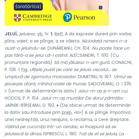
JELUÍ,
jeluiesc,
vb.
IV.
1.
Refl.
A da expresie durerii prin vorbe,
plîns, vaiet; a se plînge, a se văieta.
Niciodată nimeni n-a
auzit-o jeluindu-se.
DUNĂREANU, CH. 104.
Nu poate face un
pas fără-a se jelui că-i ostinit.
ALECSANDRI, T. 610. (Cu
pronunțare regională)
Să mă jăluiesc n-am gură.
CONACHI,
P. 128. ◊
Fig.
Ulițele pustii pe care se jeluia viscolul... se
umplură de zgomotul motoarelor.
DUMITRIU, N. 197.
Vîntul se
jeluiește afară, mînînd roate de frunze.
SADOVEANU, O. I 335.
◊ (Urmat de determinări la dativ)
Jelui-m-aș și n-am cui.
HODOȘ, P. P. 154.
Jelui-m-aș munților De dorul părinților.
JARNÍK-BÎRSEANU, D. 192. ♦ (De obicei urmat de determinări
la dativ sau introduse prin
prep.
«la») A se plînge împotriva
unei nedreptăți, unui neajuns, a reclama, a cere dreptate.
Văzînd pe cuconița într-un cerdac, ei începură să se
jeluiască la dînsa.
ISPIRESCU, L. 180.
Toți de el se jeluia, La