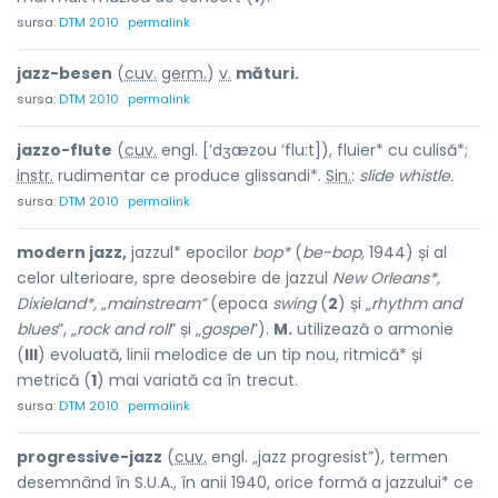
sursa:
DTM 2010
permalink
jazz-besen
(
cuv.
germ.
)
v.
mături.
sursa:
DTM 2010
permalink
jazzo-flute
(
cuv.
engl. [’dʒæzou ’flu:t]), fluier* cu culisă*;
instr.
rudimentar ce produce glissandi*.
Sin.
:
slide whistle.
sursa:
DTM 2010
permalink
modern jazz,
jazzul* epocilor
bop*
(
be-bop,
1944) și al
celor ulterioare, spre deosebire de jazzul
New Orleans*,
Dixieland*, „mainstream”
(epoca
swing
(
2
) și „
rhythm and
blues
”, „
rock and roll
” și „
gospel
”).
M.
utilizează o armonie
(
III
) evoluată, linii melodice de un tip nou, ritmică* și
metrică (
1
) mai variată ca în trecut.
sursa:
DTM 2010
permalink
progressive-jazz
(
cuv.
engl. „jazz progresist”), termen
desemnând în S.U.A., în anii 1940, orice formă a jazzului* ce