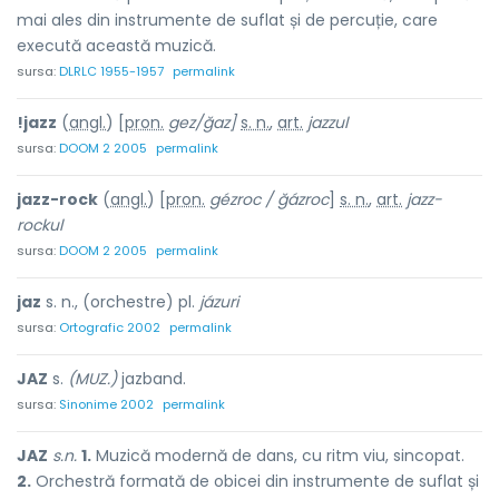
mai ales din instrumente de suflat și de percuție, care
execută această muzică.
sursa:
DLRLC 1955-1957
permalink
!jazz
(
angl.
) [
pron.
gez/ğaz]
s. n.
,
art.
jazzul
sursa:
DOOM 2 2005
permalink
jazz-rock
(
angl.
) [
pron.
gézroc / ğázroc
]
s. n.
,
art.
jazz-
rockul
sursa:
DOOM 2 2005
permalink
jaz
s. n., (orchestre) pl.
jázuri
sursa:
Ortografic 2002
permalink
JAZ
s.
(MUZ.)
jazband.
sursa:
Sinonime 2002
permalink
JAZ
s.n.
1.
Muzică modernă de dans, cu ritm viu, sincopat.
2.
Orchestră formată de obicei din instrumente de suflat și