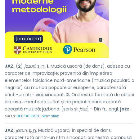
JAZ,
(
2
)
jazuri,
s. n.
1.
Muzică ușoară (de dans), adesea cu
caracter de improvizație, provenită din împletirea
elementelor folclorice nord-americane (muzica populară a
negrilor) cu muzica popoarelor europene, caracterizată
printr-un ritm vioi, sincopat.
2.
Orchestră formată de obicei
din instrumente de suflat și de percuție care execută
această muzică; jazband. [scris și:
jazz
] – Din
fr.
,
engl.
jazz.
sursa:
DEX '98 1998
permalink
JAZ,
jazuri,
s. n.
Muzică ușoară, în special de dans,
caracterizată printr-un ritm sincopat; orchestră, compusă