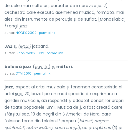
de cele mai multe ori, caracter de improvizație. 2)
Orchestră care execută asemenea muzică, formată, mai
ales, din instrumente de percuție și de suflat. [Monosilabic]
/<engl.
jazz
sursa:
NODEX 2002
permalink
JAZ
s.
(
MUZ.
)
jazband.
sursa:
Sinonime82 1982
permalink
balais á jazz
(
cuv.
fr.
)
v.
mături.
sursa:
DTM 2010
permalink
jazz,
aspect al artei muzicale și fenomen caracteristic al
artei
sec.
20, bazat pe un mod specific de exprimare a
gândirii muzicale, azi răspândit și adaptat condițiilor proprii
de toate popoarele lumii. Muzica de
j.
a fost creată către
sfârșitul
sec.
19 de negrii din
S
Americii de Nord, care
folosind teme din folclorul* propriu (
blues*, negro-
spirituals*, cake-walks
și
coon songs
), ca și
ragtimes
(
1
) și