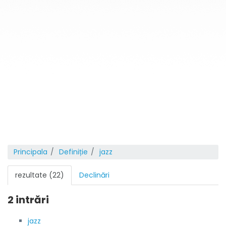
Principala
Definiție
jazz
rezultate (22)
Declinări
2 intrări
jazz