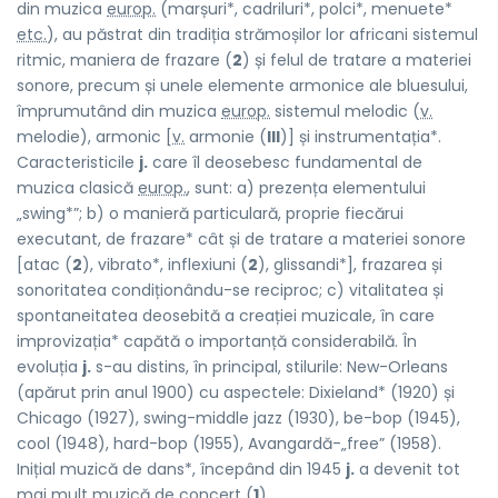
din muzica
europ.
(marșuri*, cadriluri*, polci*, menuete*
etc.
), au păstrat din tradiția strămoșilor lor africani sistemul
ritmic, maniera de frazare (
2
) și felul de tratare a materiei
sonore, precum și unele elemente armonice ale bluesului,
împrumutând din muzica
europ.
sistemul melodic (
v.
melodie), armonic [
v.
armonie (
III
)] și instrumentația*.
Caracteristicile
j.
care îl deosebesc fundamental de
muzica clasică
europ.
, sunt: a) prezența elementului
„swing*”; b) o manieră particulară, proprie fiecărui
executant, de frazare* cât și de tratare a materiei sonore
[atac (
2
), vibrato*, inflexiuni (
2
), glissandi*], frazarea și
sonoritatea condiționându-se reciproc; c) vitalitatea și
spontaneitatea deosebită a creației muzicale, în care
improvizația* capătă o importanță considerabilă. În
evoluția
j.
s-au distins, în principal, stilurile: New-Orleans
(apărut prin anul 1900) cu aspectele: Dixieland* (1920) și
Chicago (1927), swing-middle jazz (1930), be-bop (1945),
cool (1948), hard-bop (1955), Avangardă-„free” (1958).
Inițial muzică de dans*, începând din 1945
j.
a devenit tot
mai mult muzică de concert (
1
).