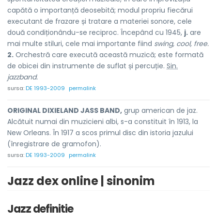
capătă o importanță deosebită; modul propriu fiecărui
executant de frazare și tratare a materiei sonore, cele
două condiționându-se reciproc. Începând cu 1945,
j.
are
mai multe stiluri, cele mai importante fiind
swing, cool, free.
2.
Orchestră care execută această muzică; este formată
de obicei din instrumente de suflat și percuție.
Sin.
jazzband.
sursa:
DE 1993-2009
permalink
ORIGINAL DIXIELAND JASS BAND,
grup american de jaz.
Alcătuit numai din muzicieni albi, s-a constituit în 1913, la
New Orleans. În 1917 a scos primul disc din istoria jazului
(înregistrare de gramofon).
sursa:
DE 1993-2009
permalink
Jazz dex online | sinonim
Jazz definitie