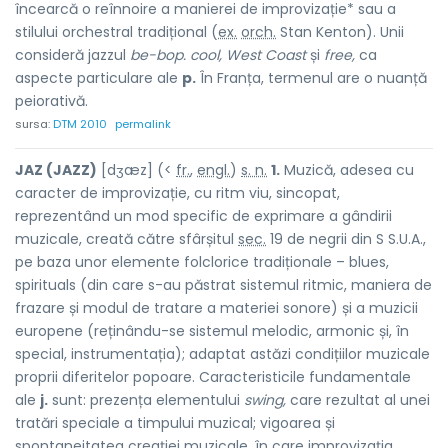
încearcă o reînnoire a manierei de improvizație* sau a
stilului orchestral tradițional (
ex.
orch.
Stan Kenton). Unii
consideră jazzul
be-bop. cool, West Coast
și
free,
ca
aspecte particulare ale
p.
În Franța, termenul are o nuanță
peiorativă.
sursa:
DTM 2010
permalink
JAZ (JAZZ)
[dʒæz] (<
fr.
,
engl.
)
s. n.
1.
Muzică, adesea cu
caracter de improvizație, cu ritm viu, sincopat,
reprezentând un mod specific de exprimare a gândirii
muzicale, creată către sfârșitul
sec.
19 de negrii din S S.U.A.,
pe baza unor elemente folclorice tradiționale – blues,
spirituals (din care s-au păstrat sistemul ritmic, maniera de
frazare și modul de tratare a materiei sonore) și a muzicii
europene (reținându-se sistemul melodic, armonic și, în
special, instrumentația); adaptat astăzi condițiilor muzicale
proprii diferitelor popoare. Caracteristicile fundamentale
ale
j.
sunt: prezența elementului
swing,
care rezultat al unei
tratări speciale a timpului muzical; vigoarea și
spontaneitatea creației muzicale, în care improvizația