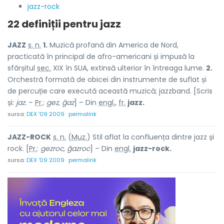
jazz-rock
22 definiții pentru
jazz
JAZZ
s. n.
1.
Muzică profană din America de Nord,
practicată în principal de afro-americani și impusă la
sfârșitul
sec.
XIX în SUA, extinsă ulterior în întreaga lume.
2.
Orchestră formată de obicei din instrumente de suflat și
de percuție care execută această muzică; jazzband. [Scris
și:
jaz.
–
Pr.
:
gez, ğaz
] – Din
engl.
,
fr.
jazz.
sursa:
DEX '09 2009
permalink
JAZZ-ROCK
s. n.
(
Muz.
) Stil aflat la confluența dintre jazz și
rock. [
Pr.
:
gezroc, ğazroc
] – Din
engl.
jazz-rock.
sursa:
DEX '09 2009
permalink