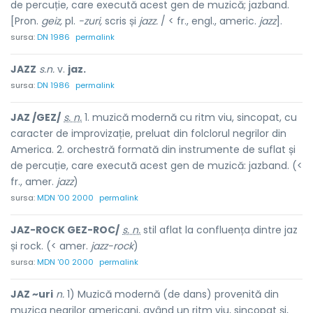
de percuție, care execută acest gen de muzică; jazband.
[Pron.
geiz,
pl.
-zuri,
scris și
jazz.
/ < fr., engl., americ.
jazz
].
sursa:
DN 1986
permalink
JAZZ
s.n.
v.
jaz.
sursa:
DN 1986
permalink
JAZ /GEZ/
s. n.
1. muzică modernă cu ritm viu, sincopat, cu
caracter de improvizație, preluat din folclorul negrilor din
America. 2. orchestră formată din instrumente de suflat și
de percuție, care execută acest gen de muzică: jazband. (<
fr., amer.
jazz
)
sursa:
MDN '00 2000
permalink
JAZ-ROCK GEZ-ROC/
s. n.
stil aflat la confluența dintre jaz
și rock. (< amer.
jazz-rock
)
sursa:
MDN '00 2000
permalink
JAZ ~uri
n.
1) Muzică modernă (de dans) provenită din
muzica negrilor americani, având un ritm viu, sincopat și,