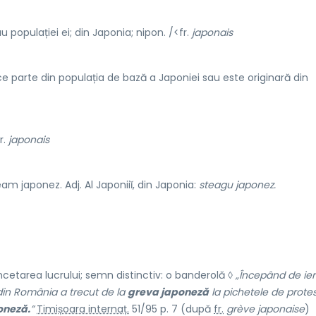
 populației ei; din Japonia; nipon. /<fr.
japonais
ce parte din populația de bază a Japoniei sau este originară din
r.
japonais
am japonez. Adj. Al Japoniiĭ, din Japonia:
steagu japonez.
ncetarea lucrului; semn distinctiv: o banderolă ◊
„Începând de ieri
 din România a trecut de la
greva japoneză
la pichetele de protes
oneză.
”
Timișoara internaț.
51/95 p. 7 (după
fr.
grève japonaise
)