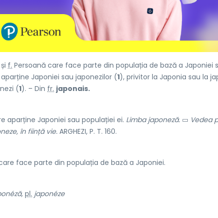
și
f.
Persoană care face parte din populația de bază a Japoniei 
aparține Japoniei sau japonezilor (
1
), privitor la Japonia sau la j
nezi (
1
). – Din
fr.
japonais.
e aparține Japoniei sau populației ei.
Limba japoneză.
▭
Vedea p
eze, în ființă vie.
ARGHEZI, P. T. 160.
are face parte din populația de bază a Japoniei.
ponéză,
pl.
japonéze