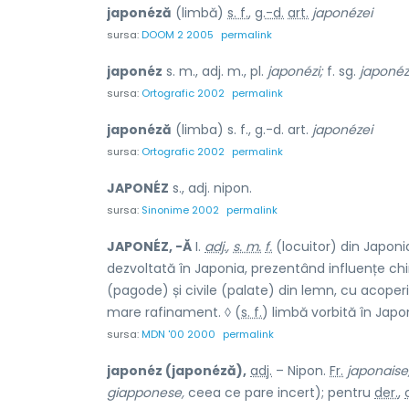
japonéză
(limbă)
s. f.
,
g.-d.
art.
japonézei
sursa:
DOOM 2 2005
permalink
japonéz
s. m., adj. m., pl.
japonézi;
f. sg.
japonéz
sursa:
Ortografic 2002
permalink
japonéză
(limba) s. f., g.-d. art.
japonézei
sursa:
Ortografic 2002
permalink
JAPONÉZ
s., adj. nipon.
sursa:
Sinonime 2002
permalink
JAPONÉZ, -Ă
I.
adj.
,
s. m.
f.
(locuitor) din Japonia.
dezvoltată în Japonia, prezentând influențe chin
(pagode) și civile (palate) din lemn, cu acoperiș
mare rafinament. ◊ (
s. f.
) limbă vorbită în Japoni
sursa:
MDN '00 2000
permalink
japonéz (japonéză),
adj.
– Nipon.
Fr.
japonaise
giapponese,
ceea ce pare incert); pentru
der.
,