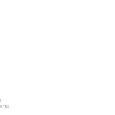
,
t.”
R.l.