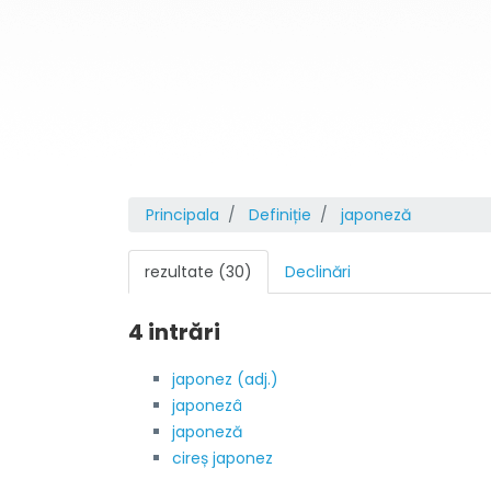
Principala
Definiție
japoneză
rezultate (30)
Declinări
4 intrări
japonez (adj.)
japonezâ
japoneză
cireș japonez