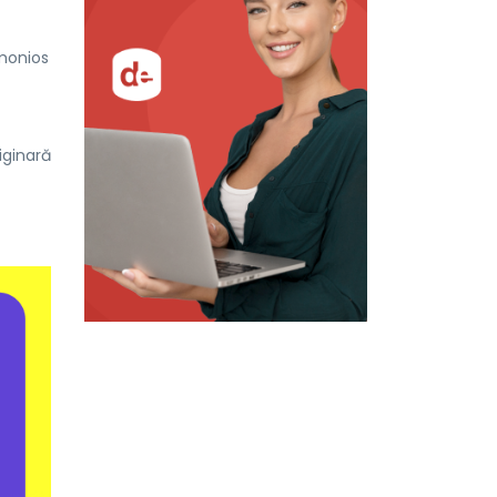
rmonios
iginară