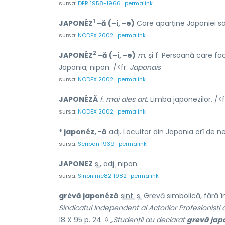
sursa:
DER 1958-1966
permalink
1
JAPONÉZ
~ă (~i, ~e)
Care aparține Japoniei sau
sursa:
NODEX 2002
permalink
2
JAPONÉZ
~ă (~i, ~e)
m.
și f. Persoană care fa
Japonia; nipon. /<fr.
Japonais
sursa:
NODEX 2002
permalink
JAPONÉZĂ
f. mai ales art.
Limba japonezilor. /<f
sursa:
NODEX 2002
permalink
* japonéz, -ă
adj. Locuitor din Japonia orĭ de ne
sursa:
Scriban 1939
permalink
JAPON
E
Z
s.
,
adj.
nipon.
sursa:
Sinonime82 1982
permalink
grévă japonéză
sint.
s.
Grevă simbolică, fără î
Sindicatul Independent al Actorilor Profesioniști
18 X 95 p. 24. ◊
„Studenții au declarat
grevă jap