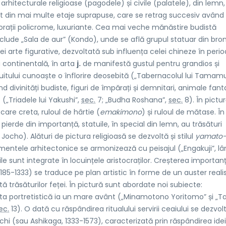
 arhitecturale religioase (pagodele) și civile (palatele), din lemn,
at din mai multe etaje suprapuse, care se retrag succesiv având
decorații policrome, luxuriante. Cea mai veche mănăstire budistă
clude „Sala de aur” (Kondo), unde se află grupul statuar din bro
i arte figurative, dezvoltată sub influența celei chineze în peri
 continentală, în arta
j.
de manifestă gustul pentru grandios și
uitului cunoaște o înflorire deosebită („Tabernacolul lui Tamamu
d divinități budiste, figuri de împărați și demnitari, animale fant
(„Triadele lui Yakushi”,
sec.
7; „Budha Roshana”,
sec.
8). În pictu
care creta, ruloul de hârtie (
emakimono
) și ruloul de mătase. În
pierde din importanță, statuile, în special din lemn, au trăsături
e Jocho). Alături de pictura religioasă se dezvoltă și stilul
yamato-
 Elementele arhitectonice se armonizează cu peisajul („Engakuji”, l
le sunt integrate în locuințele aristocraților. Creșterea importanț
185-1333) se traduce pe plan artistic în forme de un auster reali
 trăsăturilor feței. În pictură sunt abordate noi subiecte:
rta portretistică ia un mare avânt („Minamotono Yoritomo” și „T
ec.
13). O dată cu răspândirea ritualului servirii ceaiului se dezvol
i (sau Ashikaga, 1333-1573), caracterizată prin răspândirea idei