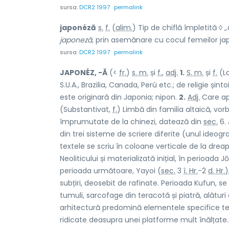
sursa:
DCR2 1997
permalink
japonéză
s.
f.
(
alim.
) Tip de chiflă împletită ◊
„
japoneză,
prin asemănare cu cocul femeilor ja
sursa:
DCR2 1997
permalink
JAPONÉZ, -Ă
(<
fr.
)
s. m.
și
f.
,
adj.
1.
S. m.
și
f.
(L
S.U.A., Brazilia, Canada, Perú etc.; de religie și
este originară din Japonia; nipon.
2.
Adj.
Care apa
(Substantivat,
f.
) Limbă din familia altaică, vor
împrumutate de la chinezi, datează din
sec.
6.
din trei sisteme de scriere diferite (unul ideogr
textele se scriu în coloane verticale de la drea
Neoliticului și materializată inițial, în perioad
perioada următoare, Yayoi (
sec.
3
î. Hr.
-2
d. Hr.
)
subțiri, deosebit de rafinate. Perioada Kufun, s
tumuli, sarcofage din teracotă și piatră, alătur
arhitectură predomină elementele specifice tem
ridicate deasupra unei platforme mult înălțate