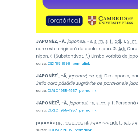
JAPONÉZ, -Ă,
japonezi, -e,
s. m.
și
f.
,
adj.
1.
S. m.
care este originară de acolo; nipon.
2.
Adj.
Care 
nipon. ◊ (Substantivat,
f.
) Limba vorbită de japo
sursa:
DEX '98 1998
permalink
1
JAPONÉZ
, -Ă,
japonezi, -e,
adj.
Din Japonia, car
întîia oară păsările zugrăvite pe paravanele japon
sursa:
DLRLC 1955-1957
permalink
2
JAPONÉZ
, -Ă,
japonezi, -e,
s. m.
și
f.
Persoană c
sursa:
DLRLC 1955-1957
permalink
japonéz
adj.
m.
,
s. m.
,
pl.
japonézi;
adj.
f.
,
s. f.
ja
sursa:
DOOM 2 2005
permalink