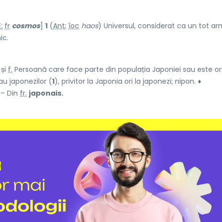
:
fr
cosmos
]
1
(
Ant
;
îoc
haos
) Universul, considerat ca un tot a
ic.
și
f.
Persoană care face parte din populația Japoniei sau este or
u japonezilor (
1
), privitor la Japonia ori la japonezi; nipon. ♦
. – Din
fr.
japonais.