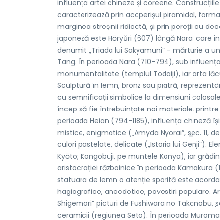
influența artei chineze și coreene. Construcțiile
caracterizează prin acoperișul piramidal, form
marginea streșinii ridicată, și prin pereții cu 
japoneză este Hōryŭri (607) lângă Nara, care in
denumit „Triada lui Sakyamuni” – mărturie a une
Tang. În perioada Nara (710-794), sub influența
monumentalitate (templul Todaiji), iar arta lăc
Sculptură în lemn, bronz sau piatră, reprezentân
cu semnificații simbolice la dimensiuni colosale 
încep să fie întrebuințate noi materiale, printre 
perioada Heian (794-1185), influența chineză își 
mistice, enigmatice („Amyda Nyorai”,
sec.
11, d
culori pastelate, delicate („Istoria lui Genji”).
Kyōto; Kongobuji, pe muntele Konya), iar grădini
aristocrației războinice în perioada Kamakura (1
statuara de lemn o atenție sporită este acordată
hagiografice, anecdotice, povestiri populare. A
Shigemori” picturi de Fushiwara no Takanobu,
s
ceramicii (regiunea Seto). În perioada Muromach