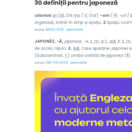
30 definiții pentru
japoneză
cósmos
sn
[
At:
DA
ms
/
V:
(rar)
~sm
/
Pl:
~uri
/
E
organizat, infinit în timp și spațiu.
2
Spațiu cosm
sursa:
MDA2 2010
permalink
JAPONÉZ, -Ă,
japonezi, -e,
s. m.
și
f.
,
adj.
1.
S. m.
de acolo; nipon.
2.
Adj.
Care aparține Japoniei sa
(Substantivat,
f.
) Limba vorbită de japonezi (
1
)
sursa:
DEX '09 2009
permalink