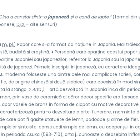
Cina a constat dintr-o
japoneză
și o cană de lapte.”
(formal din
s
poneze;
DEX
– alte sensuri)
a
m.
pl.
) Popor care s-a format ca națiune în Japonia. Mai trăiesc
ntoistă, budistă și creștină. ♦ Persoană care aparține acestui popor
rține Japoniei sau japonezilor, referitor la Japonia sau la japonez
bită de japonezi. Primele inscripții în japoneză, cu caractere ideog
J.
modernă folosește una dintre cele mai complicate scrieri, c
afic, de origine chineză și două silabice) care coexistă în mod sin
pta la stânga. ◊
Arta j.
= artă dezvoltată în Japonia încă din perio
a Jōmon, prin vase de ceramică al căror decor specific era torsada.
, apar vasele de bronz în formă de clopot cu motive decorative l
e caracterizează printr-o dezvoltare a artei funerare, morminte 
i de care pot fi găsite statuete de lemn, podoabe și arme de fier.
plelor șintoiste: construcții simple de lemn, cu acoperișul în 
. În perioada Asuka (593-710), arta
j.
cunoaște o deosebită înflor