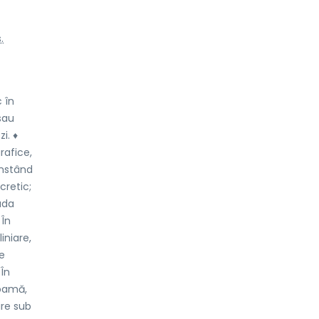
.
 în
 sau
i. ♦
rafice,
onstând
cretic;
ada
 În
iniare,
de
 În
coamă,
ire sub