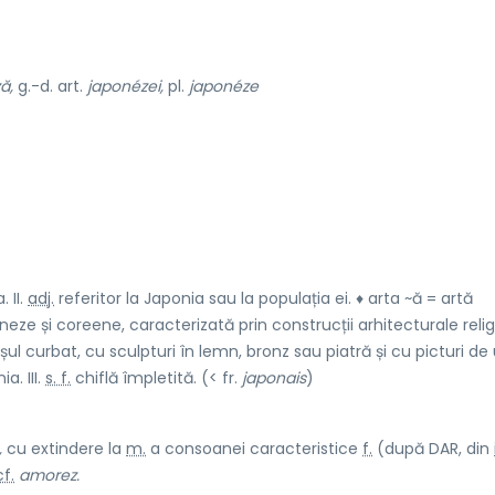
ă,
g.-d. art.
japonézei,
pl.
japonéze
 II.
adj.
referitor la Japonia sau la populația ei. ♦ arta ~ă = artă
eze și coreene, caracterizată prin construcții arhitecturale reli
ul curbat, cu sculpturi în lemn, bronz sau piatră și cu picturi de
a. III.
s. f.
chiflă împletită. (< fr.
japonais
)
,
cu extindere la
m.
a consoanei caracteristice
f.
(după DAR, din
cf.
amorez.