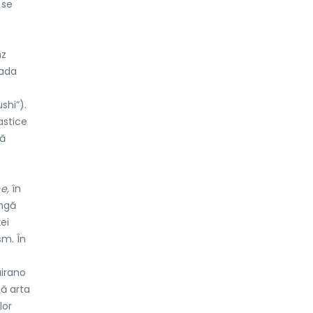
 se
nz
oada
shi”).
astice
ră
e,
în
ângă
ei
sm. În
airano
tă arta
lor