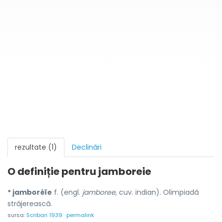
rezultate (1)
Declinări
O definiție pentru
jamboreie
* jamboréĭe
f. (engl.
jamboree,
cuv. indian). Olimpiadă
străjerească.
sursa:
Scriban 1939
permalink