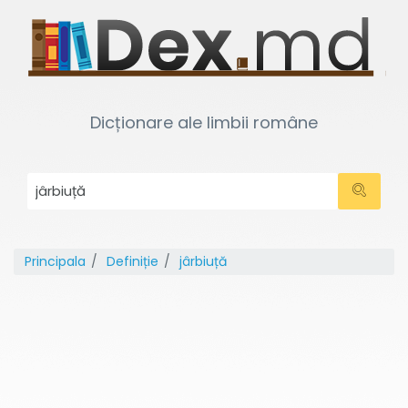
Dicționare ale limbii române
Principala
Definiție
jârbiuță