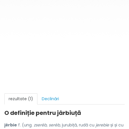
rezultate (1)
Declinări
O definiție pentru
jârbiuță
jérbie
f. (ung.
zseréb, seréb,
jurubiță, rudă cu
jerebie
și și cu