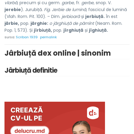
vĭarbă,
precum și cu germ.
garbe,
fr.
gerbe,
snop. V.
jerebie
). Jurubiță.
Fig. Jerbie de lumină,
fascicul de lumină
(Vlah. Rom. Pit. 100). – Dim.
jerbioară
și
jerbiuță.
În est
jărbie,
pop.
jărghie:
o jărghiuță de pămînt
(Neam. Rom.
Pop. 1, 573). Și
jîrbiuță,
pop.
jîrghiuță
și
jîghiuță.
sursa:
Scriban 1939
permalink
Jârbiuță dex online | sinonim
Jârbiuță definitie