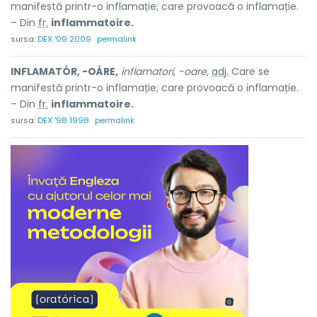
manifestă printr-o inflamație; care provoacă o inflamație.
– Din
fr.
inflammatoire.
sursa:
DEX '09 2009
permalink
INFLAMATÓR, -OÁRE,
inflamatori, -oare,
adj.
Care se
manifestă printr-o inflamație; care provoacă o inflamație.
– Din
fr.
inflammatoire.
sursa:
DEX '98 1998
permalink