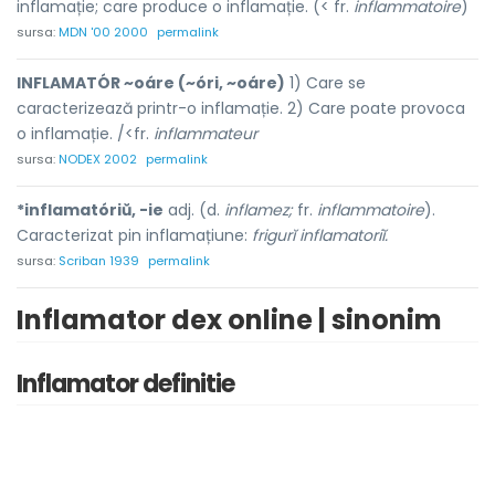
inflamație; care produce o inflamație. (< fr.
inflammatoire
)
sursa:
MDN '00 2000
permalink
INFLAMATÓR ~oáre (~óri, ~oáre)
1) Care se
caracterizează printr-o inflamație. 2) Care poate provoca
o inflamație. /<fr.
inflammateur
sursa:
NODEX 2002
permalink
*inflamatóriŭ, -ie
adj. (d.
inflamez;
fr.
inflammatoire
).
Caracterizat pin inflamațiune:
frigurĭ inflamatoriĭ.
sursa:
Scriban 1939
permalink
Inflamator dex online | sinonim
Inflamator definitie