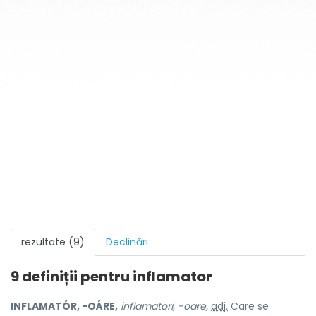
rezultate (9)
Declinări
9 definiții pentru
inflamator
INFLAMATÓR, -OÁRE,
inflamatori, -oare,
adj.
Care se