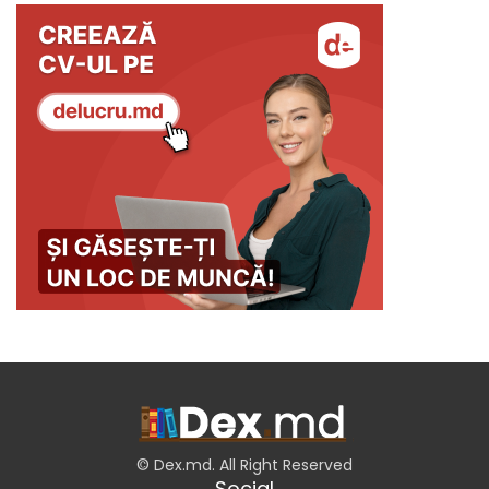
© Dex.md. All Right Reserved
Social