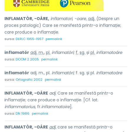
INFLAMATÓR, -OÁRE,
inflamatori, -oare,
adj.
(Despre un
proces patologic) Care se manifestă printr-o inflamație;
care produce o inflamație.
sursa:
DLRLC 1955-1957
permalink
inflamatór
adj.
m.
,
pl.
inflamatóri;
f.
sg.
și
pl.
inflamatoáre
sursa:
DOOM 2 2005
permalink
inflamatór
adj. m., pl.
inflamatóri;
f. sg. și pl.
inflamatoáre
sursa:
Ortografic 2002
permalink
INFLAMATÓR, -OÁRE
adj.
Care se manifestă printr-o
inflamație; care produce o inflamație. [Cf. lat.
inflammatorius,
fr.
inflammatoire
].
sursa:
DN 1986
permalink
INFLAMATÓR, -OÁRE
adj.
care se manifestă printr-o