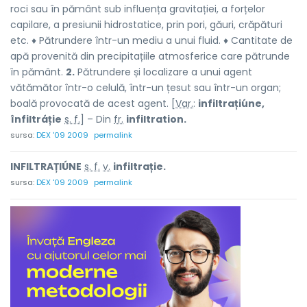
roci sau în pământ sub influența gravitației, a forțelor
capilare, a presiunii hidrostatice, prin pori, găuri, crăpături
etc. ♦ Pătrundere într-un mediu a unui fluid. ♦ Cantitate de
apă provenită din precipitațiile atmosferice care pătrunde
în pământ.
2.
Pătrundere și localizare a unui agent
vătămător într-o celulă, într-un țesut sau într-un organ;
boală provocată de acest agent. [
Var.
:
infiltrațiúne,
înfiltráție
s. f.
] – Din
fr.
infiltration.
sursa:
DEX '09 2009
permalink
INFILTRAȚIÚNE
s. f.
v.
infiltrație.
sursa:
DEX '09 2009
permalink