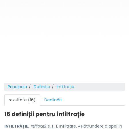
Principala
Definiție
infiltrație
rezultate (16)
Declinări
16 definiții pentru
infiltrație
INFILTRÁȚIE,
infiltrații,
s. f.
1.
Infiltrare. ♦ Pătrundere a apei în