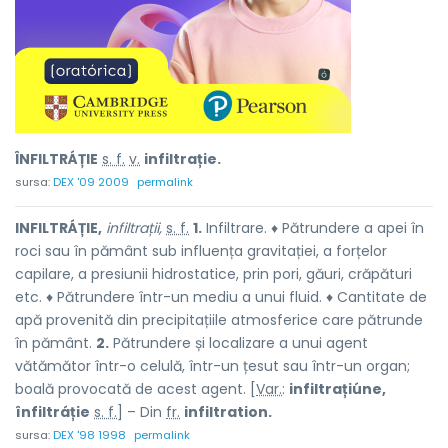
ÎNFILTRÁȚIE
s. f.
v.
infiltrație.
sursa:
DEX '09 2009
permalink
INFILTRÁȚIE,
infiltrații,
s. f.
1.
Infiltrare. ♦ Pătrundere a apei în
roci sau în pământ sub influența gravitației, a forțelor
capilare, a presiunii hidrostatice, prin pori, găuri, crăpături
etc. ♦ Pătrundere într-un mediu a unui fluid. ♦ Cantitate de
apă provenită din precipitațiile atmosferice care pătrunde
în pământ.
2.
Pătrundere și localizare a unui agent
vătămător într-o celulă, într-un țesut sau într-un organ;
boală provocată de acest agent. [
Var.
:
infiltrațiúne,
înfiltráție
s. f.
] – Din
fr.
infiltration.
sursa:
DEX '98 1998
permalink