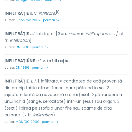
[1]
INFILTRÁȚIE
s. v.
infiltrare.
sursa:
Sinonime 2002
permalink
INFILTRÁȚIE
s.f.
Infiltrare. [Gen.
-iei,
var.
infiltrațiune
s.f. / cf.
[1]
fr.
infiltration
].
sursa:
DN 1986
permalink
INFILTRAȚIÚNE
s.f.
v.
infiltrație.
sursa:
DN 1986
permalink
INFILTRÁȚIE
s. f.
1. infiltrare. ◊ cantitatea de apă provenită
din precipitațiile atmosferice, care pătrund în sol. 2.
injectare lentă cu novocaină a unui țesut. ◊ pătrundere a
unui lichid (sânge, serozitate) într-un țesut sau organ. 3.
(text.) lipirea pe stofă a unor fire sau scame de altă
culoare. (< fr.
infiltration
)
sursa:
MDN '00 2000
permalink