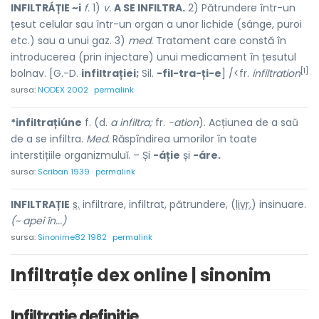
INFILTRÁȚIE ~i
f.
1)
v.
A SE INFILTRA.
2) Pătrundere într-un
țesut celular sau într-un organ a unor lichide (sânge, puroi
etc.) sau a unui gaz. 3)
med.
Tratament care constă în
introducerea (prin injectare) unui medicament în țesutul
[1]
bolnav. [G.-D.
infiltrației;
Sil.
-fil-tra-ți-e
] /<fr.
infiltration
sursa:
NODEX 2002
permalink
*infiltrațiúne
f. (d.
a infiltra;
fr.
-ation
). Acțiunea de a saŭ
de a se infiltra.
Med.
Răspîndirea umorilor în toate
interstițiile organizmuluĭ. – Și
-áție
și
-áre.
sursa:
Scriban 1939
permalink
INFILTR
A
ȚIE
s.
infiltrare, infiltrat, pătrundere, (
livr.
) insinu
a
re.
(~ apei în...)
sursa:
Sinonime82 1982
permalink
Infiltrație dex online | sinonim
Infiltrație definitie