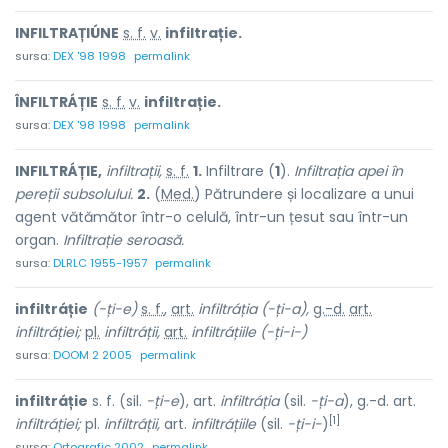
INFILTRAȚIÚNE
s. f.
v.
infiltrație.
sursa:
DEX '98 1998
permalink
ÎNFILTRÁȚIE
s. f.
v.
infiltrație.
sursa:
DEX '98 1998
permalink
INFILTRÁȚIE,
infiltrații,
s. f.
1.
Infiltrare (
1
).
Infiltrația apei în
pereții subsolului.
2.
(
Med.
) Pătrundere și localizare a unui
agent vătămător într-o celulă, într-un țesut sau într-un
organ.
Infiltrație seroasă.
sursa:
DLRLC 1955-1957
permalink
infiltráție
(-ți-e)
s. f.
,
art.
infiltráția
(-ți-a),
g.-d.
art.
infiltráției;
pl.
infiltráții,
art.
infiltráțiile (-ți-i-)
sursa:
DOOM 2 2005
permalink
infiltráție
s. f. (sil.
-ți-e
), art.
infiltráția
(sil.
-ți-a
), g.-d. art.
[1]
infiltráției;
pl.
infiltráții,
art.
infiltráțiile
(sil.
-ți-i-
)
sursa:
Ortografic 2002
permalink