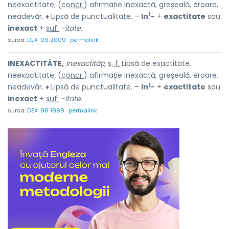
neexactitate; (
concr.
) afirmație inexactă, greșeală, eroare,
1
neadevăr. ♦ Lipsă de punctualitate. –
In
-
+
exactitate
sau
inexact
+
suf.
-itate.
sursa:
DEX '09 2009
permalink
INEXACTITÁTE,
inexactități,
s. f.
Lipsă de exactitate,
neexactitate; (
concr.
) afirmație inexactă, greșeală, eroare,
1
neadevăr. ♦ Lipsă de punctualitate. –
In
-
+
exactitate
sau
inexact
+
suf.
-itate.
sursa:
DEX '98 1998
permalink