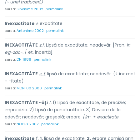
(~ unei traduceri.)
sursa:
Sinonime 2002
permalink
Inexactitate
≠ exactitate
sursa:
Antonime 2002
permalink
INEXACTITÁTE
s.f.
Lipsă de exactitate; neadevăr. [Pron.
in-
eg-zac-.
/ et. incertă].
sursa:
DN 1986
permalink
INEXACTITÁTE
s. f.
lipsă de exactitate; neadevăr. (< inexact
+ -itate)
sursa:
MDN '00 2000
permalink
INEXACTITÁTE ~ăți
f.
1) Lipsă de exactitate, de precizie;
imprecizie. 2) Lipsă de punctualitate. 3) Deviere de la
adevăr; neadevăr; greșeală; eroare. /
in- + exactitate
sursa:
NODEX 2002
permalink
inexactitate
f.
1.
lipsă de exactitate;
2.
eroare comisă prin