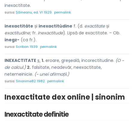
inexactitate.
sursa:
Șăineanu, ed. VI 1929
permalink
inexactitáte
și
inexactitúdine
f. (d.
exactitate
și
exactitudine;
fr.
inexactitude
). Lipsă de exactitate. – Ob.
inegz-
(ca fr.).
sursa:
Scriban 1939
permalink
INEXACTIT
A
TE
s.
1.
eroare, greșeală, incorectitudine.
(O ~
de calcul.)
2.
falsitate, neadevăr, neexactitate,
netemeinicie.
(~ unei afirmații.)
sursa:
Sinonime82 1982
permalink
Inexactitate dex online | sinonim
Inexactitate definitie