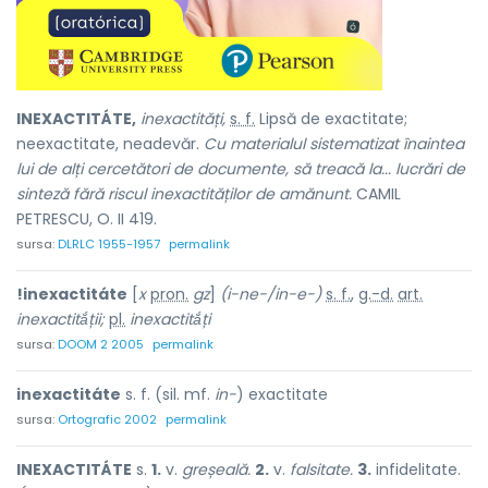
INEXACTITÁTE,
inexactități,
s. f.
Lipsă de exactitate;
neexactitate, neadevăr.
Cu materialul sistematizat înaintea
lui de alți cercetători de documente, să treacă la... lucrări de
sinteză fără riscul inexactităților de amănunt.
CAMIL
PETRESCU, O. II 419.
sursa:
DLRLC 1955-1957
permalink
!inexactitáte
[
x
pron.
gz
]
(i-ne-/in-e-)
s. f.
,
g.-d.
art.
inexactitắții;
pl.
inexactitắți
sursa:
DOOM 2 2005
permalink
inexactitáte
s. f. (sil. mf.
in-
) exactitate
sursa:
Ortografic 2002
permalink
INEXACTITÁTE
s.
1.
v.
greșeală.
2.
v.
falsitate.
3.
infidelitate.