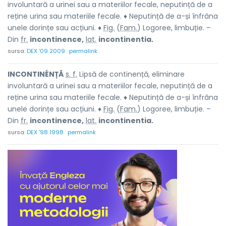
involuntară a urinei sau a materiilor fecale, neputință de a
reține urina sau materiile fecale. ♦ Neputință de a-și înfrâna
unele dorințe sau acțiuni. ♦
Fig.
(
Fam.
) Logoree, limbuție. –
Din
fr.
incontinence,
lat.
incontinentia.
sursa:
DEX '09 2009
permalink
INCONTINÉNȚĂ
s. f.
Lipsă de continență, eliminare
involuntară a urinei sau a materiilor fecale, neputință de a
reține urina sau materiile fecale. ♦ Neputință de a-și înfrâna
unele dorințe sau acțiuni. ♦
Fig.
(
Fam.
) Logoree, limbuție. –
Din
fr.
incontinence,
lat.
incontinentia.
sursa:
DEX '98 1998
permalink