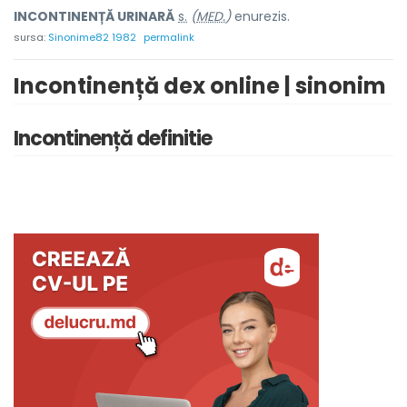
INCONTINENȚĂ URIN
A
RĂ
s.
(
MED.
)
enurezis.
sursa:
Sinonime82 1982
permalink
Incontinență dex online | sinonim
Incontinență definitie