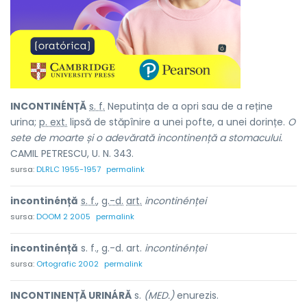
INCONTINÉNȚĂ
s. f.
Neputința de a opri sau de a reține
urina;
p. ext.
lipsă de stăpînire a unei pofte, a unei dorințe.
O
sete de moarte și o adevărată incontinență a stomacului.
CAMIL PETRESCU, U. N. 343.
sursa:
DLRLC 1955-1957
permalink
incontinénță
s. f.
,
g.-d.
art.
incontinénței
sursa:
DOOM 2 2005
permalink
incontinénță
s. f., g.-d. art.
incontinénței
sursa:
Ortografic 2002
permalink
INCONTINENȚĂ URINÁRĂ
s.
(MED.)
enurezis.