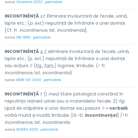
sursa:
Sinonime 2002
permalink
INCONTINÉNȚĂ
s.f.
Eliminare involuntară de fecale, urină,
lapte etc.; (
p. ext.
) neputință de înfrânare a unei dorințe.
[Cf. fr.
incontinence,
lat.
incontinentia
].
sursa:
DN 1986
permalink
INCONTINÉNȚĂ
s. f.
eliminare involuntară de fecale, urină,
lapte etc.; (p. ext.) neputință de înfrânare a unei dorințe
sau acțiuni. ◊ (
fig.
,
fam.
) logoree, limbuție. (< fr.
incontinence,
lat.
incontinentia
)
sursa:
MDN '00 2000
permalink
INCONTINÉNȚĂ
f.
1)
med.
Stare patologică constând în
neputința reținerii urinei sau a materialelor fecale. 2)
fig.
Lipsă de stăpânire a unor dorințe sau pasiuni. ◊
~ verbală
vorbă multă și inutilă; limbuție. [G.-D.
incontinenței
] /<fr.
incontinence,
lat.
incontinentia
sursa:
NODEX 2002
permalink