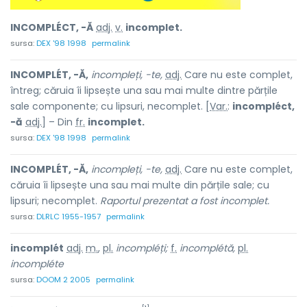
INCOMPLÉCT, -Ă
adj.
v.
incomplet.
sursa:
DEX '98 1998
permalink
INCOMPLÉT, -Ă,
incompleți, -te,
adj.
Care nu este complet,
întreg; căruia îi lipsește una sau mai multe dintre părțile
sale componente; cu lipsuri, necomplet. [
Var.
:
incompléct,
-ă
adj.
] – Din
fr.
incomplet.
sursa:
DEX '98 1998
permalink
INCOMPLÉT, -Ă,
incompleți, -te,
adj.
Care nu este complet,
căruia îi lipsește una sau mai multe din părțile sale; cu
lipsuri; necomplet.
Raportul prezentat a fost incomplet.
sursa:
DLRLC 1955-1957
permalink
incomplét
adj.
m.
,
pl.
incompléți;
f.
incomplétă,
pl.
incompléte
sursa:
DOOM 2 2005
permalink