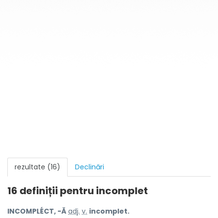
rezultate (16)
Declinări
16 definiții pentru
incomplet
INCOMPLÉCT, -Ă
adj.
v.
incomplet.