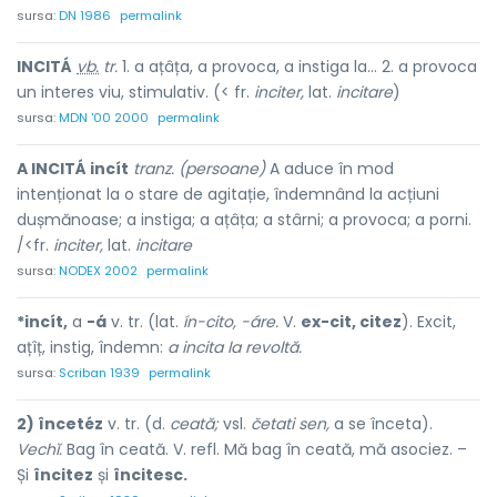
sursa:
DN 1986
permalink
INCITÁ
vb.
tr.
1. a ațâța, a provoca, a instiga la... 2. a provoca
un interes viu, stimulativ. (< fr.
inciter,
lat.
incitare
)
sursa:
MDN '00 2000
permalink
A INCITÁ incít
tranz. (persoane)
A aduce în mod
intenționat la o stare de agitație, îndemnând la acțiuni
dușmănoase; a instiga; a ațâța; a stârni; a provoca; a porni.
/<fr.
inciter,
lat.
incitare
sursa:
NODEX 2002
permalink
*incít,
a
-á
v. tr. (lat.
ín-cito, -áre.
V.
ex-cit, citez
). Excit,
ațîț, instig, îndemn:
a incita la revoltă.
sursa:
Scriban 1939
permalink
2) încetéz
v. tr. (d.
ceată;
vsl.
četati sen,
a se înceta).
Vechĭ.
Bag în ceată. V. refl. Mă bag în ceată, mă asociez. –
Și
încitez
și
încitesc.