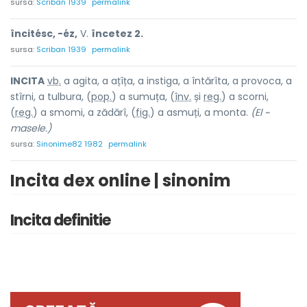
sursa:
Scriban 1939
permalink
încitésc, -éz,
V.
încetez 2.
sursa:
Scriban 1939
permalink
INCIT
A
vb.
a agita, a ațîța, a instiga, a întărîta, a provoca, a
stîrni, a tulbura, (
pop.
) a sumuța, (
înv.
și
reg.
) a scorni,
(
reg.
) a smomi, a zădărî, (
fig.
) a asmuți, a monta.
(El ~
masele.)
sursa:
Sinonime82 1982
permalink
Incita dex online | sinonim
Incita definitie