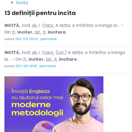
încita
13 definiții pentru
incita
INCITÁ,
incít,
vb.
I.
Tranz.
A ațâța, a întărâta; a instiga la... –
Din
fr.
inciter,
lat.
,
it.
incitare.
sursa:
DEX '09 2009
permalink
INCITÁ,
incít,
vb.
I.
Tranz.
(
Livr.
) A ațâța, a întărâta; a instiga
la... – Din
fr.
inciter,
lat.
,
it.
incitare.
sursa:
DEX '98 1998
permalink