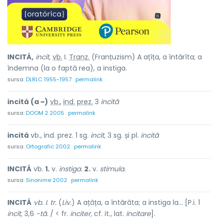
INCITÁ,
incít,
vb.
I.
Tranz.
(Franțuzism) A ațîța, a întărîta; a
îndemna (la o faptă rea), a instiga.
sursa:
DLRLC 1955-1957
permalink
incitá
(a ~)
vb.
,
ind.
prez.
3
incítă
sursa:
DOOM 2 2005
permalink
incitá
vb., ind. prez. 1 sg.
incít,
3 sg. și pl.
incită
sursa:
Ortografic 2002
permalink
INCITÁ
vb.
1.
v.
instiga.
2.
v.
stimula.
sursa:
Sinonime 2002
permalink
INCITÁ
vb. I. tr.
(
Liv.
) A ațâța, a întărâta; a instiga la... [P.i. 1
incít,
3,6
-tă.
/ < fr.
inciter,
cf. it., lat.
incitare
].