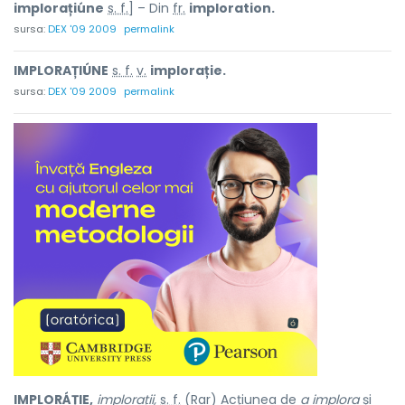
implorațiúne
s. f.
] – Din
fr.
imploration.
sursa:
DEX '09 2009
permalink
IMPLORAȚIÚNE
s. f.
v.
implorație.
sursa:
DEX '09 2009
permalink
IMPLORÁȚIE,
implorații,
s. f.
(Rar) Acțiunea de
a implora
și