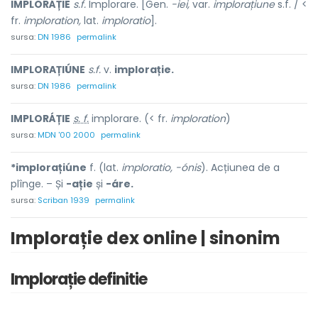
IMPLORÁȚIE
s.f.
Implorare. [Gen.
-iei,
var.
implorațiune
s.f. / <
fr.
imploration,
lat.
imploratio
].
sursa:
DN 1986
permalink
IMPLORAȚIÚNE
s.f.
v.
implorație.
sursa:
DN 1986
permalink
IMPLORÁȚIE
s. f.
implorare. (< fr.
imploration
)
sursa:
MDN '00 2000
permalink
*implorațiúne
f. (lat.
imploratio, -ónis
). Acțiunea de a
plînge. – Și
-ație
și
-áre.
sursa:
Scriban 1939
permalink
Implorație dex online | sinonim
Implorație definitie