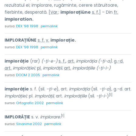
rezultatul ei; implorare, rugăminte, cerere stăruitoare,
fierbinte, desperată. [
Var.
:
implorațiúne
s. f.
] – Din
fr.
imploration.
sursa:
DEX '98 1998
permalink
IMPLORAȚIÚNE
s. f.
v.
implorație.
sursa:
DEX '98 1998
permalink
imploráție
(rar)
(-ți-e-)
s. f.
,
art.
imploráția
(-ți-a),
g.-d.
art.
imploráției;
pl.
imploráții,
art.
imploráțiile (-ți-i-)
sursa:
DOOM 2 2005
permalink
imploráție
s. f. (sil.
-ți-e
), art.
imploráția
(sil.
-ți-a
), g.-d. art.
[1]
imploráției;
pl.
imploráții,
art.
imploráțiile
(sil.
-ți-i-
)
sursa:
Ortografic 2002
permalink
[1]
IMPLORÁȚIE
s. v.
implorare.
sursa:
Sinonime 2002
permalink