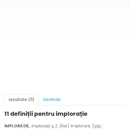
rezultate (11)
Declinări
11 definiții pentru
implorație
IMPLORÁȚIE,
implorații,
s. f.
(Rar) Implorare. [
Var.
: