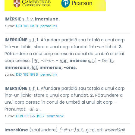
IMÉRSIE
s. f.
v.
imersiune.
sursa:
DEX '98 1998
permalink
IMERSIÚNE
s. f.
1.
Afundare parțială sau totală a unui corp
într-un lichid; stare a unui corp afundat într-un lichid.
2.
Pătrundere a unui corp ceresc în conul de umbră al altui
corp ceresc. [
Pr.
:
-si-u-.
–
Var.
:
imérsie
s. f.
] – Din
fr.
immersion,
lat.
immersio, -onis.
sursa:
DEX '98 1998
permalink
IMERSIÚNE
s. f.
1.
Afundare parțială sau totală a unui corp
într-un lichid; stare a unui corp afundat.
2.
Pătrundere a
unui corp ceresc în conul de umbră al unui alt corp. –
Pronunțat:
-si-u-.
sursa:
DLRLC 1955-1957
permalink
imersiúne
(scufundare)
(-si-u-)
s. f.
,
g.-d.
art.
imersiúnii