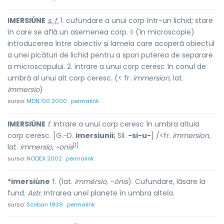
IMERSIÚNE
s. f.
1. cufundare a unui corp într-un lichid; stare
în care se află un asemenea corp. ◊ (în microscopie)
introducerea între obiectiv și lamela care acoperă obiectul
a unei picături de lichid pentru a spori puterea de separare
a microscopului. 2. intrare a unui corp ceresc în conul de
umbră al unui alt corp ceresc. (< fr.
immersion,
lat.
immersio
)
sursa:
MDN '00 2000
permalink
IMERSIÚNE
f.
Intrare a unui corp ceresc în umbra altuia
corp ceresc. [G.-D.
imersiunii;
Sil.
-si-u-
] /<fr.
immersion,
[1]
lat.
immersio, ~onis
sursa:
NODEX 2002
permalink
*imersiúne
f. (lat.
immérsio, -ónis
). Cufundare, lăsare la
fund.
Astr.
Intrarea uneĭ planete în umbra alteĭa.
sursa:
Scriban 1939
permalink