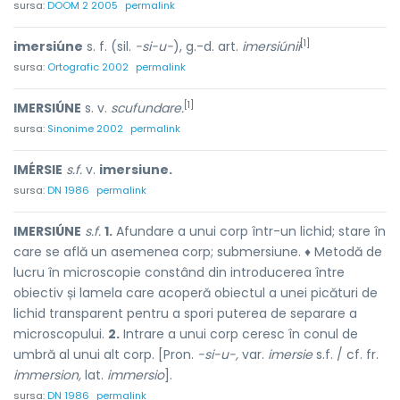
sursa:
DOOM 2 2005
permalink
[1]
imersiúne
s. f. (sil.
-si-u-
), g.-d. art.
imersiúnii
sursa:
Ortografic 2002
permalink
[1]
IMERSIÚNE
s. v.
scufundare.
sursa:
Sinonime 2002
permalink
IMÉRSIE
s.f.
v.
imersiune.
sursa:
DN 1986
permalink
IMERSIÚNE
s.f.
1.
Afundare a unui corp într-un lichid; stare în
care se află un asemenea corp; submersiune. ♦ Metodă de
lucru în microscopie constând din introducerea între
obiectiv și lamela care acoperă obiectul a unei picături de
lichid transparent pentru a spori puterea de separare a
microscopului.
2.
Intrare a unui corp ceresc în conul de
umbră al unui alt corp. [Pron.
-si-u-,
var.
imersie
s.f. / cf. fr.
immersion,
lat.
immersio
].
sursa:
DN 1986
permalink