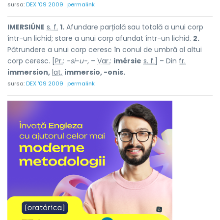
sursa:
DEX '09 2009
permalink
IMERSIÚNE
s. f.
1.
Afundare parțială sau totală a unui corp
într-un lichid; stare a unui corp afundat într-un lichid.
2.
Pătrundere a unui corp ceresc în conul de umbră al altui
corp ceresc. [
Pr.
:
-si-u-,
–
Var.
:
imérsie
s. f.
] – Din
fr.
immersion,
lat.
immersio, -onis.
sursa:
DEX '09 2009
permalink