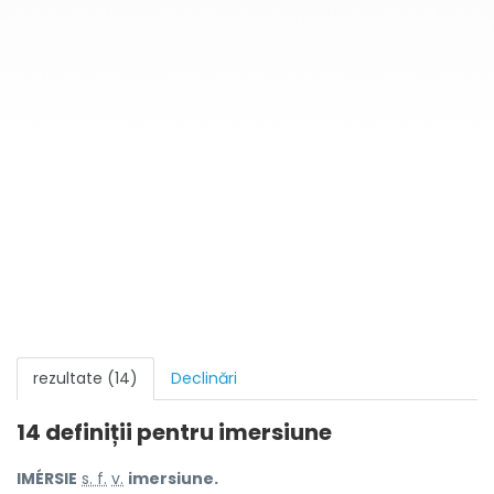
rezultate (14)
Declinări
14 definiții pentru
imersiune
IMÉRSIE
s. f.
v.
imersiune.