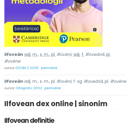
ilfoveán
adj.
m.
,
s. m.
,
pl.
ilfovéni;
adj.
f.
ilfoveánă,
pl.
ilfovéne
sursa:
DOOM 2 2005
permalink
ilfoveán
adj. m., s. m., pl.
ilfovéni;
f. sg.
ilfoveánă,
pl.
ilfovéne
sursa:
Ortografic 2002
permalink
Ilfovean dex online | sinonim
Ilfovean definitie