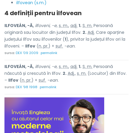
ilfovean (s.m.)
4 definiții pentru
ilfovean
ILFOVEÁN, -Ă,
ilfoveni, -e,
s. m.
,
adj.
1.
S. m.
Persoană
originară sau locuitor din județul Ilfov.
2.
Adj.
Care aparține
județului Ilfov sau ilfovenilor (
1
), privitor la județul Ilfov ori la
ilfoveni. –
Ilfov
(
n. pr.
) +
suf.
-ean.
sursa:
DEX '09 2009
permalink
ILFOVEÁN, -Ă,
ilfoveni, -e,
s. m.
,
adj.
1.
S. m.
Persoană
născută și crescută în Ilfov.
2.
Adj.
,
s. m.
(Locuitor) din Ilfov.
–
Ilfov
(
n. pr.
) +
suf.
-ean.
sursa:
DEX '98 1998
permalink