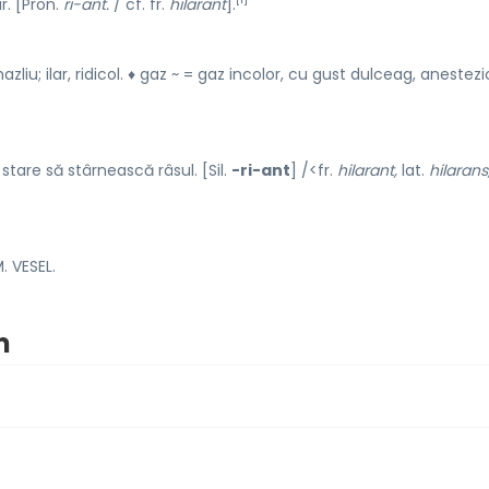
r. [Pron.
ri-ant.
/ cf. fr.
hilarant
].
liu; ilar, ridicol. ♦ gaz ~ = gaz incolor, cu gust dulceag, anestezi
stare să stârnească râsul. [Sil.
-ri-ant
] /<fr.
hilarant,
lat.
hilarans
 VESEL.
m