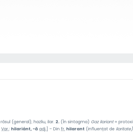
âsul (general); hazliu, ilar.
2.
(În sintagma)
Gaz ilariant
= protox
–
Var.
:
hilariánt, -ă
adj.
] – Din
fr.
hilarant
(influențat de
ilaritate)