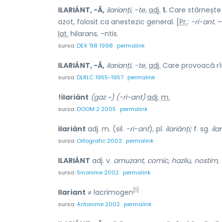
ILARIÁNT, -Ă,
ilarianți, -te,
adj.
1.
Care stârnește r
azot, folosit ca anestezic general. [
Pr.
:
-ri-ant.
lat.
hilarans, -ntis.
sursa:
DEX '98 1998
permalink
ILARIÁNT, -Ă,
ilarianți, -te,
adj.
Care provoacă rîs
sursa:
DLRLC 1955-1957
permalink
!ilariánt
(gaz ~) (-ri-ant)
adj.
m.
sursa:
DOOM 2 2005
permalink
ilariánt
adj. m. (sil.
-ri-ant
), pl.
ilariánți;
f. sg.
ila
sursa:
Ortografic 2002
permalink
ILARIÁNT
adj. v.
amuzant, comic, hazliu, nostim, 
sursa:
Sinonime 2002
permalink
[1]
Ilariant
≠ lacrimogen
sursa:
Antonime 2002
permalink