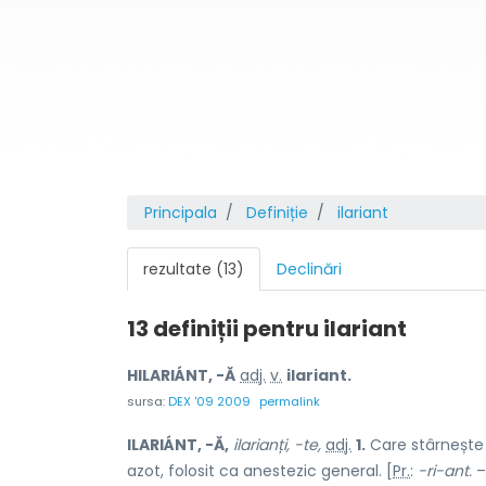
Principala
Definiție
ilariant
rezultate (13)
Declinări
13 definiții pentru
ilariant
HILARIÁNT, -Ă
adj.
v.
ilariant.
sursa:
DEX '09 2009
permalink
ILARIÁNT, -Ă,
ilarianți, -te,
adj.
1.
Care stârnește r
azot, folosit ca anestezic general. [
Pr.
:
-ri-ant.