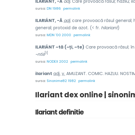
ILARIÁNT, -Ă
adj.
Care provoacă râsul; hazliu; ila
sursa:
DN 1986
permalink
ILARIÁNT, -Ă
adj.
care provoacă râsul general; haz
general; protoxid de azot. (< fr.
hilariant
)
sursa:
MDN '00 2000
permalink
ILARIÁNT ~tă (~ți, ~te)
Care provoacă râsul; în 
[1]
~ntis
sursa:
NODEX 2002
permalink
ilari
a
nt
adj.
v.
AMUZANT. COMIC. HAZLIU. NOSTIM.
sursa:
Sinonime82 1982
permalink
Ilariant dex online | sinoni
Ilariant definitie