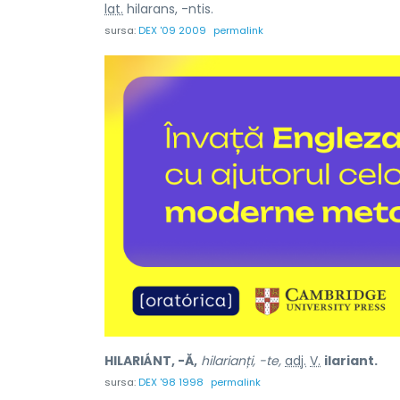
lat.
hilarans, -ntis.
sursa:
DEX '09 2009
permalink
HILARIÁNT, -Ă,
hilarianți, -te,
adj.
V.
ilariant.
sursa:
DEX '98 1998
permalink