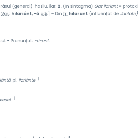
âsul (general); hazliu, ilar.
2.
(În sintagma)
Gaz ilariant
= protox
–
Var.
:
hilariánt, -ă
adj.
] – Din
fr.
hilarant
(influențat de
ilaritate)
ul.
- Pronunțat:
-ri-ant.
[1]
riántă,
pl.
ilariánte
[1]
vesel.
[1]