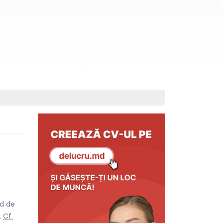
id de
.
Cf.