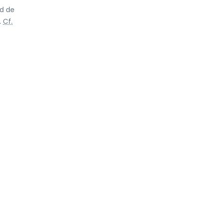
id de
.
Cf.