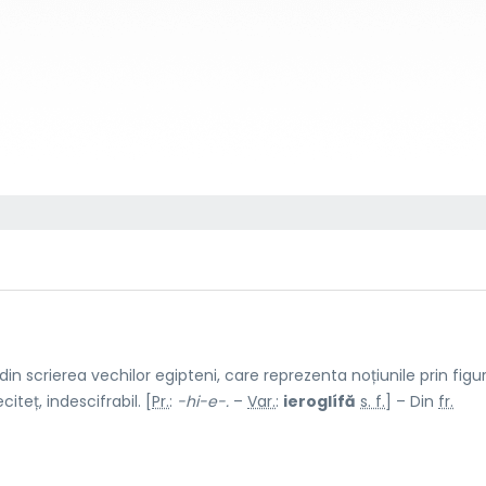
 scrierea vechilor egipteni, care reprezenta noțiunile prin figur
citeț, indescifrabil. [
Pr.
:
-hi-e-.
–
Var.
:
ieroglífă
s. f.
] – Din
fr.