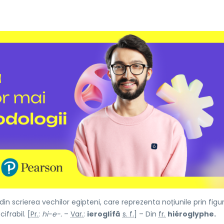
n scrierea vechilor egipteni, care reprezenta noțiunile prin figur
cifrabil. [
Pr.
:
hi-e-.
–
Var.
:
ieroglífă
s. f.
] – Din
fr.
hiéroglyphe.