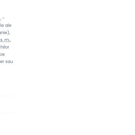
.
-
le ale
nie),
,
s. m.
,
hilor
 pe
ter sau