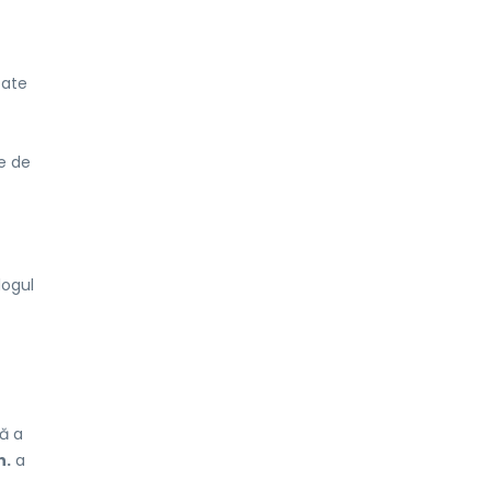
oate
ne de
logul
ă a
h.
a