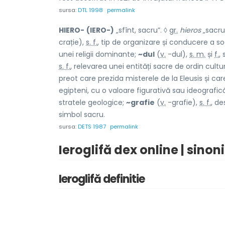
sursa:
DTL 1998
permalink
HIERO-
(IERO-)
„sfînt, sacru”. ◊
gr.
hieros
„sacru
crație),
s. f.
, tip de organizare și conducere a soc
unei religii dominante;
~dul
(
v.
-dul),
s. m.
și
f.
,
s. f.
, relevarea unei entități sacre de ordin cultu
preot care prezida misterele de la Eleusis și care 
egipteni, cu o valoare figurativă sau ideografic
stratele geologice;
~grafie
(
v.
-grafie),
s. f.
, de
simbol sacru.
sursa:
DETS 1987
permalink
Ieroglifă dex online | sino
Ieroglifă definitie