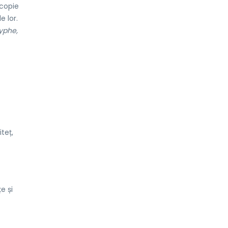
 copie
e lor.
yphe,
iteț,
e și