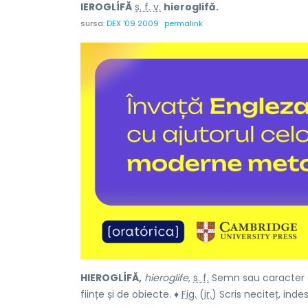
IEROGLÍFĂ
s. f.
v.
hieroglifă.
sursa:
DEX '09 2009
permalink
HIEROGLÍFĂ,
hieroglife,
s. f.
Semn sau caracter di
ființe și de obiecte. ♦
Fig.
(
ir.
) Scris neciteț, indes