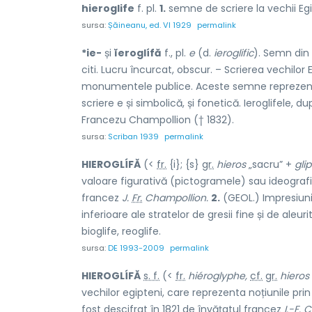
hieroglife
f. pl.
1.
semne de scriere la vechii Eg
sursa:
Șăineanu, ed. VI 1929
permalink
*ie-
și
ĭeroglífă
f., pl.
e
(d.
ieroglific
). Semn din 
citi. Lucru încurcat, obscur. – Scrierea vechilor 
monumentele publice. Aceste semne reprezentaŭ
scriere e și simbolică, și fonetică. Ieroglifele
Francezu Champollion († 1832).
sursa:
Scriban 1939
permalink
HIEROGLÍFĂ
(<
fr.
{i}; {s}
gr.
hieros
„sacru” +
gli
valoare figurativă (pictogramele) sau ideogra
francez
J.
Fr.
Champollion.
2.
(GEOL.) Impresiuni
inferioare ale stratelor de gresii fine și de ale
bioglife, reoglife.
sursa:
DE 1993-2009
permalink
HIEROGLÍFĂ
s. f.
(<
fr.
hiéroglyphe,
cf.
gr.
hieros
vechilor egipteni, care reprezenta noțiunile prin
fost descifrat în 1821 de învățatul francez
I.-F. 