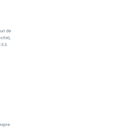
uri de
citeț,
S.S.
despre