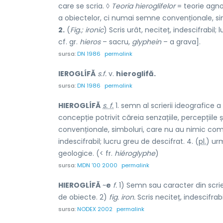
care se scria. ◊
Teoria hieroglifelor
= teorie agnos
a obiectelor, ci numai semne convenționale, sim
2.
(
Fig.; ironic
) Scris urât, neciteț, indescifrabil;
cf. gr.
hieros
– sacru,
glyphein
– a grava].
sursa:
DN 1986
permalink
IEROGLÍFĂ
s.f.
v.
hieroglifă.
sursa:
DN 1986
permalink
HIEROGLÍFĂ
s. f.
1. semn al scrierii ideografice a v
concepție potrivit căreia senzațiile, percepțiil
convenționale, simboluri, care nu au nimic comun 
indescifrabil; lucru greu de descifrat. 4. (
pl.
) ur
geologice. (< fr.
hiéroglyphe
)
sursa:
MDN '00 2000
permalink
HIEROGLÍFĂ
~
e
f.
1) Semn sau caracter din scrier
de obiecte. 2)
fig. iron.
Scris neciteț, indescifrabi
sursa:
NODEX 2002
permalink