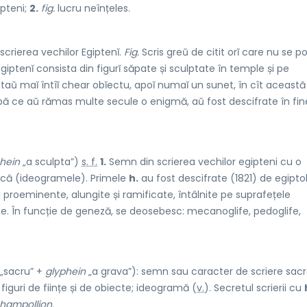
ipteni;
2.
fig.
lucru neînțeles.
scrierea vechilor Egiptenĭ.
Fig.
Scris greŭ de citit orĭ care nu se p
Egiptenĭ consista din figurĭ săpate și sculptate în temple și pe
 maĭ întîĭ chear obĭectu, apoĭ numaĭ un sunet, în cît această
, după ce aŭ rămas multe secule o enigmă, aŭ fost descifrate în fi
phein
„a sculpta”)
s. f.
1.
Semn din scrierea vechilor egipteni cu o
fică (ideogramele). Primele
h.
au fost descifrate (1821) de egipto
 proeminente, alungite și ramificate, întâlnite pe suprafețele
urite. În funcție de geneză, se deosebesc: mecanoglife, pedoglife,
„sacru” +
glyphein
„a grava”): semn sau caracter de scriere sacr
 figuri de ființe și de obiecte; ideogramă (
v.
). Secretul scrierii cu
Champollion.