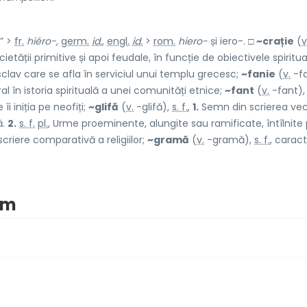
” >
fr.
hiéro-,
germ.
id.
,
engl.
id.
>
rom.
hiero-
și iero-. □
~crație
(
v
ietății primitive și apoi feudale, în funcție de obiectivele spiritua
 sclav care se afla în serviciul unui templu grecesc;
~fanie
(
v.
-fa
ral în istoria spirituală a unei comunități etnice;
~fant
(
v.
-fant)
îi iniția pe neofiți;
~glifă
(
v.
-glifă),
s. f.
,
1.
Semn din scrierea vec
ă.
2.
s. f.
pl.
, Urme proeminente, alungite sau ramificate, întîlnite
scriere comparativă a religiilor;
~gramă
(
v.
-gramă),
s. f.
, carac
nim