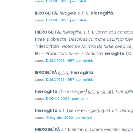
sursa:
DEX '98 1998
permalink
IEROGLÍFĂ,
ieroglife,
s. f.
V.
hieroglifă.
sursa:
DEX '98 1998
permalink
HIEROGLÍFĂ,
hieroglife,
s. f.
1.
Semn sau caracter d
ființe și obiecte.
Descifrez cu mare ușurință hier
indescifrabil.
Notez pe foi mici de hîrtie ceea ce 
116. – Pronunțat:
hi-e-.
– Variantă:
ieroglífă
(C. 
sursa:
DLRLC 1955-1957
permalink
IEROGLÍFĂ
s. f.
v.
hieroglifă.
sursa:
DLRLC 1955-1957
permalink
hieroglífă
(hi-e-ro-gli-)
s. f.
,
g.-d.
art.
hieroglíf
sursa:
DOOM 2 2005
permalink
hieroglífă
s. f. (sil.
hi-e-, -gli-
), g.-d. art.
hierogl
sursa:
Ortografic 2002
permalink
HIEROGLÍFĂ
s.f.
1.
Semn al scrierii vechilor egipt