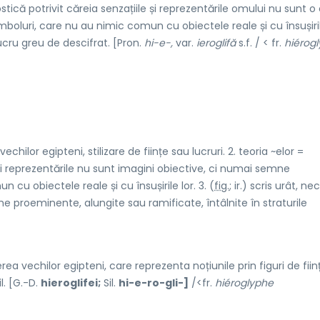
tică potrivit căreia senzațiile și reprezentările omului nu sunt o
boluri, care nu au nimic comun cu obiectele reale și cu însușiril
 lucru greu de descifrat. [Pron.
hi-e-,
var.
ieroglifă
s.f. / < fr.
hiérogl
echilor egipteni, stilizare de ființe sau lucruri. 2. teoria ~elor =
e și reprezentările nu sunt imagini obiective, ci numai semne
cu obiectele reale și cu însușirile lor. 3. (
fig.
; ir.) scris urât, nec
me proeminente, alungite sau ramificate, întâlnite în straturile
ea vechilor egipteni, care reprezenta noțiunile prin figuri de ființ
l. [G.-D.
hieroglifei;
Sil.
hi-e-ro-gli-]
/<fr.
hiéroglyphe