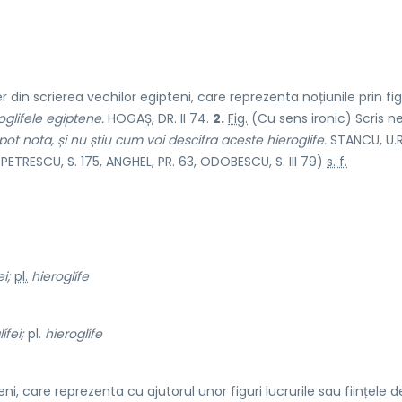
in scrierea vechilor egipteni, care reprezenta noțiunile prin fig
oglifele egiptene.
HOGAȘ, DR. II 74.
2.
Fig.
(Cu sens ironic) Scris ne
pot nota, și nu știu cum voi descifra aceste hieroglife.
STANCU, U.R.
PETRESCU, S. 175, ANGHEL, PR. 63, ODOBESCU, S. III 79)
s. f.
ei;
pl.
hieroglífe
ífei;
pl.
hieroglífe
eni, care reprezenta cu ajutorul unor figuri lucrurile sau ființele 