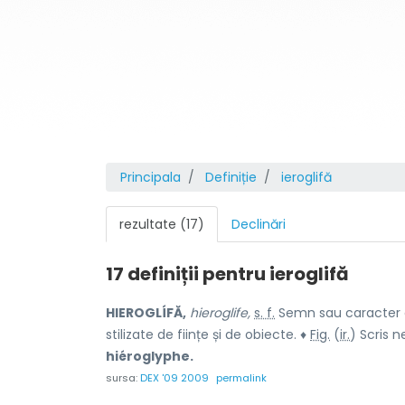
Principala
Definiție
ieroglifă
rezultate (17)
Declinări
17 definiții pentru
ieroglifă
HIEROGLÍFĂ,
hieroglife,
s. f.
Semn sau caracter din
stilizate de ființe și de obiecte. ♦
Fig.
(
ir.
) Scris ne
hiéroglyphe.
sursa:
DEX '09 2009
permalink