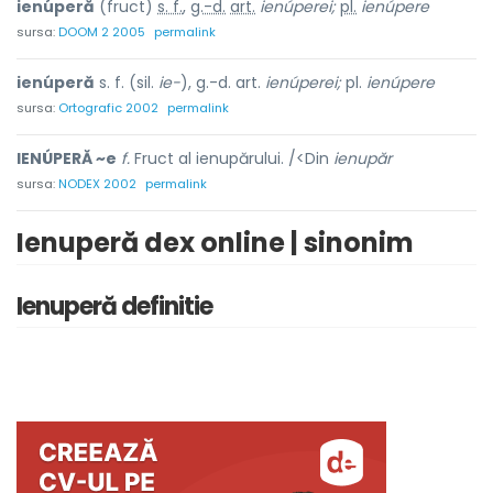
ienúperă
(fruct)
s. f.
,
g.-d.
art.
ienúperei;
pl.
ienúpere
sursa:
DOOM 2 2005
permalink
ienúperă
s. f. (sil.
ie-
), g.-d. art.
ienúperei;
pl.
ienúpere
sursa:
Ortografic 2002
permalink
IENÚPERĂ ~e
f.
Fruct al ienupărului. /<Din
ienupăr
sursa:
NODEX 2002
permalink
Ienuperă dex online | sinonim
Ienuperă definitie