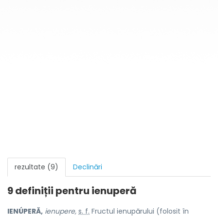
rezultate (9)
Declinări
9 definiții pentru
ienuperă
IENÚPERĂ,
ienupere,
s. f.
Fructul ienupărului (folosit în