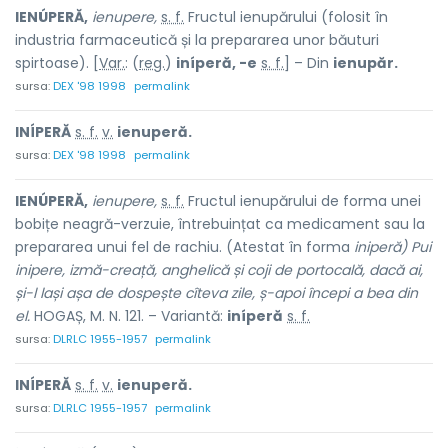
IENÚPERĂ,
ienupere,
s. f.
Fructul ienupărului (folosit în
industria farmaceutică și la prepararea unor băuturi
spirtoase). [
Var.
: (
reg.
)
iníperă, -e
s. f.
] – Din
ienupăr.
sursa:
DEX '98 1998
permalink
INÍPERĂ
s. f.
v.
ienuperă.
sursa:
DEX '98 1998
permalink
IENÚPERĂ,
ienupere,
s. f.
Fructul ienupărului de forma unei
bobițe neagră-verzuie, întrebuințat ca medicament sau la
prepararea unui fel de rachiu. (Atestat în forma
iniperă) Pui
inipere, izmă-creață, anghelică și coji de portocală, dacă ai,
și-l lași așa de dospește cîteva zile, ș-apoi începi a bea din
el.
HOGAȘ, M. N. 121. – Variantă:
iníperă
s. f.
sursa:
DLRLC 1955-1957
permalink
INÍPERĂ
s. f.
v.
ienuperă.
sursa:
DLRLC 1955-1957
permalink