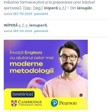
industria farmaceutică și la prepararea unor băuturi
spirtoase). [
Var.
: (
reg.
)
iníperă
s. f.
] – Din
ienupăr.
sursa:
DEX '09 2009
permalink
INÍPERĂ
s. f.
v.
ienuperă.
sursa:
DEX '09 2009
permalink