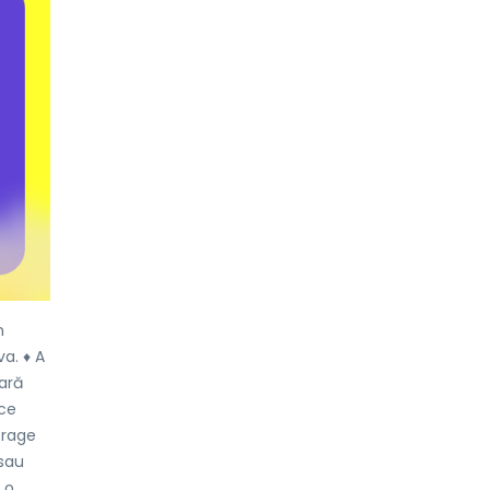
n
a. ♦ A
fară
ice
trage
sau
 o