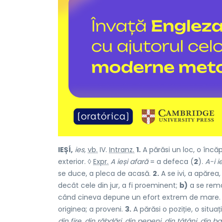
IEȘÍ,
ies,
vb.
IV.
Intranz.
1.
A părăsi un loc, o încăpe
exterior. ◊
Expr.
A ieși afară
= a defeca (
2
).
A-i i
se duce, a pleca de acasă.
2.
A se ivi, a apărea
decât cele din jur, a fi proeminent;
b)
a se rema
când cineva depune un efort extrem de mare. ♦ (
originea; a proveni.
3.
A părăsi o poziție, o situaț
din fire, din răbdări, din pepeni, din țâțâni, din 