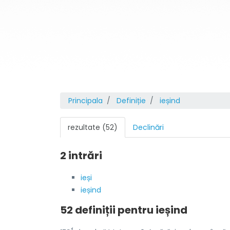
Principala
Definiție
ieșind
rezultate (52)
Declinări
2 intrări
ieși
ieșind
52 definiții pentru
ieșind