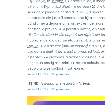
IEȘÍ,
ies,
vb.
IV.
Intranz.
1.
A părăsi un loc, o încăpe
exterior. ◊
Expr.
A ieși afară
= a defeca (
2
).
A-i i
se duce, a pleca de acasă.
2.
A se ivi, a apărea
decât cele din jur, a fi proeminent;
b)
a se rema
când cineva depune un efort extrem de mare. ♦ (
originea; a proveni.
3.
A părăsi o poziție, o situaț
din fire, din răbdări, din pepeni, din țâțâni, din 
hotărâre, de la o decizie etc.; a încălca, a nu r
Loc. vb.
A ieși biruitor
(sau
învingător)
= a birui, 
așa cum a dorit.
Cum o ieși, (numai) să iasă,
exp
așteptat. ♦ A promova, a avansa, a ajunge.
A ieș
obține un câștig material. ♦ (Despre calcule, so
decolora; a se spălăci. –
Lat.
exire.
sursa:
DEX '09 2009
permalink
IEȘÍND,
ieșinduri,
s. n.
Ieșitură. –
V.
ieși.
sursa:
DEX '09 2009
permalink