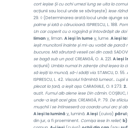
cort ieșise Și cu ochi umezi lung se uita la cornul 
acțiunii sau locul unde se săvîrșește)
Iese rîzîn
29. ◊ (Determinarea arată locul unde ajunge s
palme și iată o cărucioară.
ISPIRESCU, L. 188.
Porn
Un car coperit cu o rogojină și întovărășit de do
liman
v.
liman.
A ieși în lume
v.
lume.
A ieși la
ieșit muncitorii înainte și mi-au vorbit de par
bucuros. Mă sărutară veseli cei din casă.
SADOVEA
se bagă sub un pod.
CREANGĂ, O. A. 221.
A ieși 
acțiunii)
Umbla numai în zdrențe cînd ieșea la c
să ieșiți la muncă, să-i sădiți via.
STANCU, D. 55.
ISPIRESCU, L. 42.
Viscolul frămîntă lumea!... Lupii 
plecat la țară, a ieșit așa.
CARAGIALE, O. II 273.
2.
auzit.
Fumul alb alene iese Din cămin.
COȘBUC, P
unde-a ieșit acel glas.
CREANGĂ, P. 79.
De sfiici
mușchii i se întinseseră ca coarda unui arc și abu
A ieși la lumină
v.
lumină.
A ieși
(cuiva)
părul 
din jur, a fi proeminent.
Cornișa iese în relief;
b)
comun.
A-i ieși
(cuiva)
ochii din cap
(sau
suf