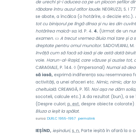
de urechi și-i aducea ca pe un plocon șefilor din 
răbdare întru auzul atîtor laude.
NEGRUZZI, S. I 77
se abate, a încălca (o hotărîre, o decizie etc.).
tot cu binișorul pe lîngă dînsa și nu ies din cuvînt
hotărîrea maică-sa.
id. P. 4.
4.
(Urmat de un nume
examen.
▭
A trecut vremea ăluia mai tare și a sil
dreptate pentru omul muncitor.
SADOVEANU, M. C
învăță cum să facă să iasă și de astă dată biruit
voie.
Harun-al-Rașid, care văzuse și auzise tot, a
CARAGIALE, P. 144. ◊ (Impersonal)
Numai să dea
să iasă,
exprimă indiferența sau resemnarea fa
activități, a unei afaceri etc.
Nimic, nimic, dar to
cheltuială.
CREANGĂ, P. 161.
Noi așa ne dăm solia,
socoteli, calcule etc.) A da rezultat (bun), a s
(Despre culori;
p. ext.
despre obiecte colorate) A 
Bluza a ieșit la spălat.
sursa:
DLRLC 1955-1957
permalink
IEȘÍND,
ieșinduri,
s. n.
Parte ieșită în afară la o c