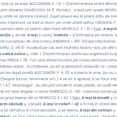
lunii ce se ivise.
ALECSANDRI, P. I 21. ◊ (Determinarea arată direcți
d prin dreapta.
DAVIDOGLU, M. 11.
Plumbul... a ieșit prin spate.
NEGRUZZ
au unde se oprește cineva)
După aceea ieși la scară, bătu de trei 
esc împreună, să iasă la drum, pe unde arată spînul.
CREANGĂ, P.
i oameni dete să iasă în ulița mare.
NEGRUZZI, S. I 31. ◊
Expr.
A ieși l
 lecție
v.
lecție.
A ieși
(cuiva)
înainte
= a întîmpina pe cineva.
M
că mă cunoșteau de cînd lumea.
BARANGA, I. 160.
Îmi ieși tata înainte
NU, O. VIII 10.
Încalecă pe cal, iese înaintea fecioru-său pe altă c
în calea cuiva
v.
cale.
◊ (Determinarea arată sau sugerează sco
împ.
PREDA, Î. 115.
Toți care sînteți învoitori pe moșia domnului Ghera
Adesea ieșea... la vînătoare, ca să-și petreacă ceasurile ce-i pris
suri ies după pradă.
ALECSANDRI, P. A. 113. ♦ A pleca în oraș.
Ba nu, 
(Despre lucruri, fenomene etc.) A se ivi, a apărea, a se face vă
. I 47.
Moșneagul... se uita prin bordei în toate părțile, să vadă de
une mi-iese sîngele-n obraz.
EMINESCU, O. I 80.
Calul era numai s
ri groși ieșeau din el.
NEGRUZZI, S. I 42. ◊
Expr.
A ieși la iveală
v.
i
prin căciulă
v.
căciulă.
A ieși în relief
=
a)
a fi mai în afară dec
a se remarca în mod deosebit, a se releva.
A ieși din comun
v.
letul
), se zice cînd cineva depune un efort prea mare.
Trezîndu