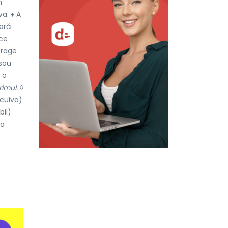
n
a. ♦ A
fară
ice
trage
sau
 o
rimul.
◊
 cuiva)
bil)
 a