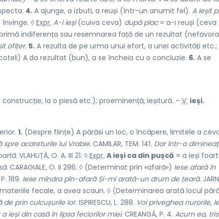
especta.
4.
A ajunge, a izbuti, a reuși (într-un anumit fel).
A ieșit p
a învinge. ◊
Expr.
A-i ieși
(cuiva ceva)
după plac
= a-i reuși (ceva
rimă indiferența sau resemnarea față de un rezultat (nefavora
it ofițer.
5.
A rezulta de pe urma unui efort, a unei activități etc.;
coteli) A da rezultat (bun), a se încheia cu o concluzie.
6.
A se
o construcție, la o piesă etc.); proeminență, ieșitură. –
V.
ieși.
erior.
1.
(Despre ființe) A părăsi un loc, o încăpere, limitele a cev
ă spre acareturile lui Vrabie.
CAMILAR, TEM. 141.
Dar într-o dimineaț
oartă.
VLAHUȚĂ, O. A. III 21. ◊
Expr.
A ieși ca din pușcă
= a ieși foar
să.
CARAGIALE, O. II 286. ◊ (Determinat prin «afară»)
Iese afară în
P. 189.
Iese mîndra pîn-afară Și-mi arată-un drum de țeară.
JARN
materiile fecale, a avea scaun. ◊ (Determinarea arată locul pără
 de prin culcușurile lor.
ISPIRESCU, L. 288.
Voi priveghea nurorile, l
a ieși din casă în lipsa feciorilor miei.
CREANGĂ, P. 4.
Acum ea, tris