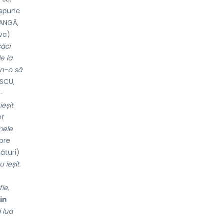
 spune
ANGĂ,
va)
ăci
e la
 n-o să
SCU,
-
ieșit
ot
mele
spre
ături)
ieșit.
ie,
din
i lua