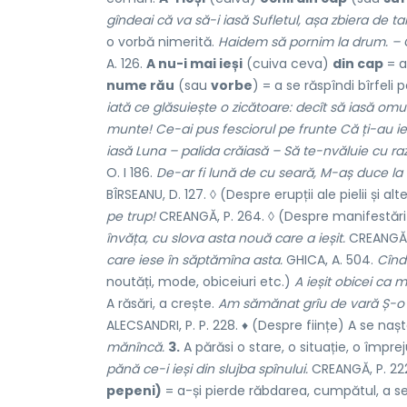
gîndeai că va să-i iasă Sufletul, așa zbiera de ta
o vorbă nimerită.
Haidem să pornim la drum. – Că 
A. 126.
A nu-i mai ieși
(cuiva ceva)
din cap
= a
nume rău
(sau
vorbe
) = a se răspîndi bîrfeli
iată ce glăsuiește o zicătoare: decît să iasă omu
munte! Ce-ai pus fesciorul pe frunte Că ți-au ie
iasă Luna – palida crăiasă – Să te-nvăluie cu ra
O. I 186.
De-ar fi lună de cu seară, M-aș duce la b
BÎRSEANU, D. 127. ◊ (Despre erupții ale pielii și
pe trup!
CREANGĂ, P. 264. ◊ (Despre manifestări s
învăța, cu slova asta nouă care a ieșit.
CREANGĂ,
care iese în săptămîna asta.
GHICA, A. 504.
Cînd 
noutăți, mode, obiceiuri etc.)
A ieșit obicei ca 
A răsări, a crește.
Am sămănat grîu de vară Ș-o 
ALECSANDRI, P. P. 228. ♦ (Despre ființe) A se naște
mănîncă.
3.
A părăsi o stare, o situație, o împre
pănă ce-i ieși din slujba spînului.
CREANGĂ, P. 22
pepeni)
= a-și pierde răbdarea, cumpătul, a se