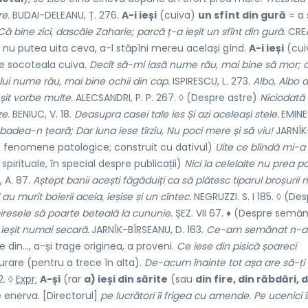
re.
BUDAI-DELEANU, Ț. 276.
A-i ieși
(cuiva)
un sfînt din gură
= a
bine zici, dascăle Zaharie; parcă ț-a ieșit un sfînt din gură.
CRE
 nu putea uita ceva, a-l stăpîni mereu același gînd.
A-i ieși
(cui
 pe socoteala cuiva.
Decît să-mi iasă nume rău, mai bine să mor; c
lui nume rău, mai bine ochii din cap.
ISPIRESCU, L. 273.
Albo, Albo d
șit vorbe multe.
ALECSANDRI, P. P. 267. ◊ (Despre astre)
Niciodată
ze.
BENIUC, V. 18.
Deasupra casei tale ies Și azi aceleași stele.
EMINE
adea-n țeară; Dar luna iese tîrziu, Nu poci mere și să viu!
JARNÍK
 alte fenomene patologice; construit cu dativul)
Uite ce blîndă mi-a 
pirituale, în special despre publicații)
Nici la celelalte nu prea p
 A. 87.
Aștept banii acești făgăduiți ca să plătesc tiparul broșurii 
au murit boierii aceia, ieșise și un cîntec.
NEGRUZZI. S. I 185. ◊ (De
miresele să poarte beteală la cununie.
ȘEZ. VII 67. ♦ (Despre semăn
ieșit numai secară.
JARNÍK-BÎRSEANU, D. 163.
Ce-am semănat n-au 
 din..., a-și trage originea, a proveni.
Ce iese din pisică șoareci
jurare (pentru a trece în alta).
De-acum înainte tot așa are să-ți f
2. ◊
Expr.
A-și
(rar
a) ieși din sărite
(sau
din fire, din răbdări, 
 enerva. [Directorul]
pe lucrători îi frigea cu amende. Pe ucenici î