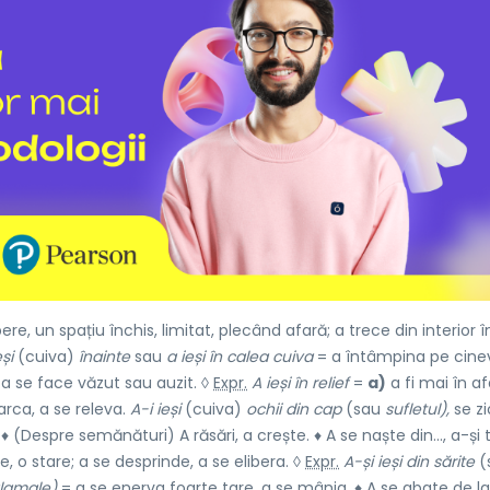
re, un spațiu închis, limitat, plecând afară; a trece din interior î
eși
(cuiva)
înainte
sau
a ieși în calea cuiva
= a întâmpina pe cinev
, a se face văzut sau auzit. ◊
Expr.
A ieși în relief
=
a)
a fi mai în a
rca, a se releva.
A-i ieși
(cuiva)
ochii din cap
(sau
sufletul),
se z
Despre semănături) A răsări, a crește. ♦ A se naște din..., a-și 
ie, o stare; a se desprinde, a se elibera. ◊
Expr.
A-și ieși din sărite
(
balamale)
= a se enerva foarte tare, a se mânia. ♦ A se abate de la