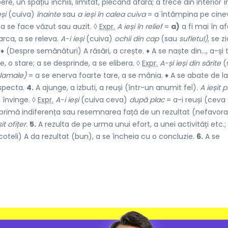
re, un spațiu închis, limitat, plecând afară; a trece din interior î
eși
(cuiva)
înainte
sau
a ieși în calea cuiva
= a întâmpina pe cinev
, a se face văzut sau auzit. ◊
Expr.
A ieși în relief
=
a)
a fi mai în a
rca, a se releva.
A-i ieși
(cuiva)
ochii din cap
(sau
sufletul),
se z
Despre semănături) A răsări, a crește. ♦ A se naște din..., a-și 
ie, o stare; a se desprinde, a se elibera. ◊
Expr.
A-și ieși din sărite
(
balamale)
= a se enerva foarte tare, a se mânia. ♦ A se abate de la
especta.
4.
A ajunge, a izbuti, a reuși (într-un anumit fel).
A ieșit p
a învinge. ◊
Expr.
A-i ieși
(cuiva ceva)
după plac
= a-i reuși (ceva
rimă indiferența sau resemnarea față de un rezultat (nefavora
it ofițer.
5.
A rezulta de pe urma unui efort, a unei activități etc.;
coteli) A da rezultat (bun), a se încheia cu o concluzie.
6.
A se