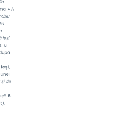
in
ma.
♦ A
mblu
din
a
 ieși
e.
O
 după
ieși,
 unei
 și de
șit.
6.
t).