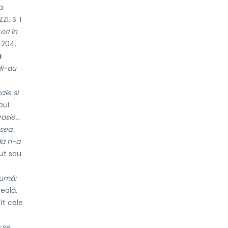
a
I, S. I
ori în
 204.
a
i-au
ale și
pul
sie...
osea.
da n-a
zut sau
pumă:
veală.
ît cele
-se,