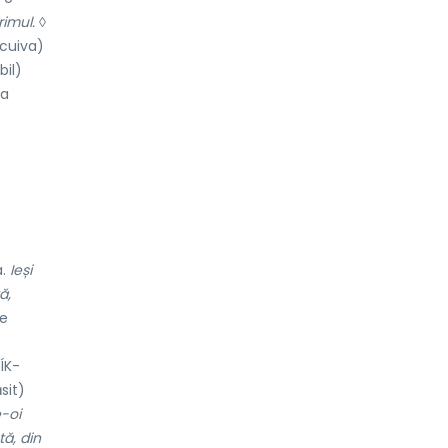
rimul.
◊
 cuiva)
bil)
 a
a.
Ieși
ă,
te
ÍK-
sit)
e-oi
tă, din