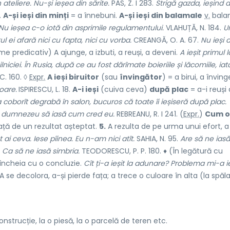
ateliere. Nu-și ieșea din sărite.
PAS, Z. I 283.
Strigă gazda, ieșind d
.
A-și ieși din minți
= a înnebuni.
A-și ieși din balamale
v.
bala
Nu ieșea c-o iotă din asprimile regulamentului.
VLAHUȚĂ, N. 184.
U
ul ei afară nici cu fapta, nici cu vorba.
CREANGĂ, O. A. 67.
Nu ieși 
 predicativ) A ajunge, a izbuti, a reuși, a deveni.
A ieșit primul l
niciei. În Rusia, după ce au fost dărîmate boieriile și lăcomiile, iată
. 160. ◊
Expr.
A ieși biruitor
(sau
învingător
) = a birui, a înving
oare.
ISPIRESCU, L. 18.
A-i ieși
(cuiva ceva)
după plac
= a-i reuși
 coborît degrabă în salon, bucuros că toate îi ieșiseră după plac.
 dumnezeu să iasă cum cred eu.
REBREANU, R. I 241. (
Expr.
)
Cum o 
ță de un rezultat așteptat.
5.
A rezulta de pe urma unui efort, a
t ai ceva. Iese pîinea. Eu n-am nici atît.
SAHIA, N. 95.
Are să ne iasă
 Ca să ne iasă simbria.
TEODORESCU, P. P. 180. ♦ (În legătură cu
e încheia cu o concluzie.
Cît ți-a ieșit la adunare? Problema mi-a ie
se decolora, a-și pierde fața; a trece o culoare în alta (la spăla
onstrucție, la o piesă, la o parcelă de teren etc.