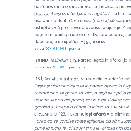
hotărâre, de la o decizie etc.; a încălca, a nu r
Loc. vb.
A ieși biruitor
(sau
învingător)
= a birui, 
așa cum a dorit.
Cum o ieși, (numai) să iasă,
exp
așteptat. ♦ A promova, a avansa, a ajunge.
A ieș
obține un câștig material. ♦ (Despre calcule, so
decolora; a se spălăci. –
Lat.
exire.
sursa:
DEX '98 1998
permalink
IEȘÍND,
ieșinduri,
s. n.
Partea ieșită în afară (la 
sursa:
DEX '98 1998
permalink
IEȘÍ,
ies,
vb.
IV.
Intranz.
A trece din interior în ext
liniștit și abia cînd ajunse în poartă apucă la fug
tocmai cînd se gătea să iasă, o birjă se opri la p
repede.
Ies ca din pușcă, sar în birje și alerg aca
grădină și începe a plînge în inima sa.
CREANGĂ, 
BÎRSEANU, D. 123. ◊
Expr.
A ieși afară
= a elimina 
Părea că se vorbise toate lighionile ca să nu iasă
pune la lucru, le-oi struni și nu le-oi lăsa nici pas 