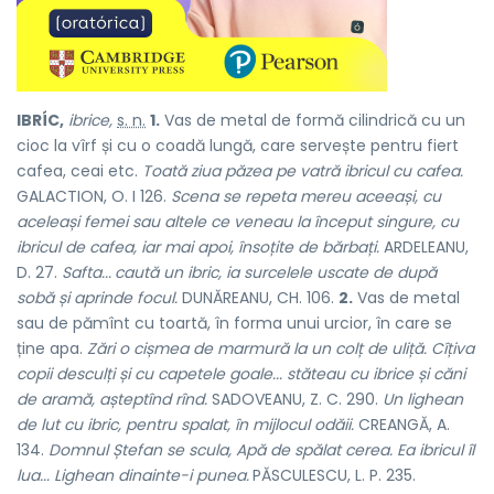
IBRÍC,
ibrice,
s. n.
1.
Vas de metal de formă cilindrică cu un
cioc la vîrf și cu o coadă lungă, care servește pentru fiert
cafea, ceai etc.
Toată ziua păzea pe vatră ibricul
cu cafea.
GALACTION, O. I 126.
Scena se repeta mereu
aceeași, cu
aceleași femei sau altele ce veneau la început singure, cu
ibricul de cafea, iar mai apoi, însoțite de bărbați.
ARDELEANU,
D. 27.
Safta...
caută un ibric, ia surcelele uscate de după
sobă și aprinde focul.
DUNĂREANU, CH. 106.
2.
Vas de metal
sau de pămînt cu toartă, în forma unui urcior, în care se
ține apa.
Zări o cișmea de marmură la un colț de uliță. Cîțiva
copii desculți și cu capetele goale... stăteau cu ibrice și căni
de aramă, așteptînd rînd.
SADOVEANU, Z. C. 290.
Un lighean
de lut cu ibric, pentru spalat, în mijlocul odăii.
CREANGĂ, A.
134.
Domnul Ștefan se scula, Apă de spălat cerea. Ea ibricul îl
lua... Lighean dinainte-i punea.
PĂSCULESCU, L. P. 235.