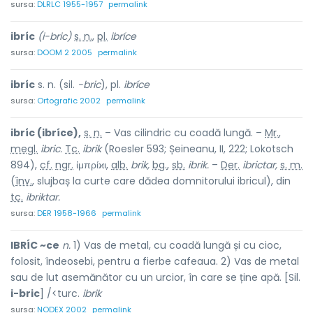
sursa:
DLRLC 1955-1957
permalink
ibríc
(i-bric)
s. n.
,
pl.
ibríce
sursa:
DOOM 2 2005
permalink
ibríc
s. n. (sil.
-bric
), pl.
ibríce
sursa:
Ortografic 2002
permalink
ibríc (ibríce),
s. n.
– Vas cilindric cu coadă lungă. –
Mr.
,
megl.
ibric.
Tc.
ibrik
(Roesler 593; Șeineanu, II, 222; Lokotsch
894),
cf.
ngr.
ἰμπρίϰι,
alb.
brik,
bg.
,
sb.
ibrik.
–
Der.
ibrictar,
s. m.
(
înv.
, slujbaș la curte care dădea domnitorului ibricul), din
tc.
ibriktar.
sursa:
DER 1958-1966
permalink
IBRÍC ~ce
n.
1) Vas de metal, cu coadă lungă și cu cioc,
folosit, îndeosebi, pentru a fierbe cafeaua. 2) Vas de metal
sau de lut asemănător cu un urcior, în care se ține apă. [Sil.
i-bric
] /<turc.
ibrik
sursa:
NODEX 2002
permalink