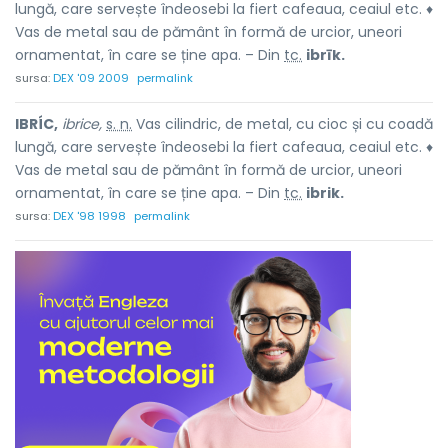
lungă, care servește îndeosebi la fiert cafeaua, ceaiul etc. ♦
Vas de metal sau de pământ în formă de urcior, uneori
ornamentat, în care se ține apa. – Din
tc.
ibrīk.
sursa:
DEX '09 2009
permalink
IBRÍC,
ibrice,
s. n.
Vas cilindric, de metal, cu cioc și cu coadă
lungă, care servește îndeosebi la fiert cafeaua, ceaiul etc. ♦
Vas de metal sau de pământ în formă de urcior, uneori
ornamentat, în care se ține apa. – Din
tc.
ibrik.
sursa:
DEX '98 1998
permalink