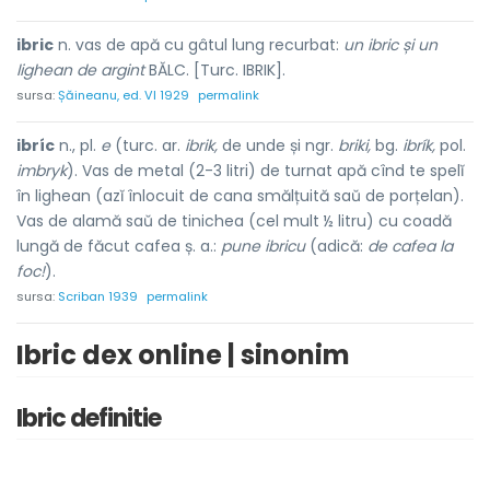
ibric
n. vas de apă cu gâtul lung recurbat:
un ibric și un
lighean de argint
BĂLC. [Turc. IBRIK].
sursa:
Șăineanu, ed. VI 1929
permalink
ibríc
n., pl.
e
(turc. ar.
ibrik,
de unde și ngr.
briki,
bg.
ibrík,
pol.
imbryk
). Vas de metal (2-3 litri) de turnat apă cînd te spelĭ
în lighean (azĭ înlocuit de cana smălțuită saŭ de porțelan).
Vas de alamă saŭ de tinichea (cel mult ½ litru) cu coadă
lungă de făcut cafea ș. a.:
pune ibricu
(adică:
de cafea la
foc!
).
sursa:
Scriban 1939
permalink
Ibric dex online | sinonim
Ibric definitie