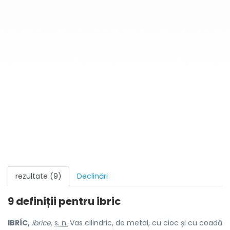
rezultate (9)
Declinări
9 definiții pentru
ibric
IBRÍC,
ibrice,
s. n.
Vas cilindric, de metal, cu cioc și cu coadă