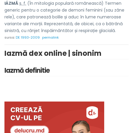
IÁZMĂ
s. f.
(În mitologia populară românească) Termen
generic pentru o categorie de demoni feminini (sau zâne
rele), care patronează bolile și aduc în lume numeroase
variante ale morții. Reprezentată, de obicei, ca o bătrână
sinistră, cu rânjet înspăimântător și respirație glacială.
sursa:
DE 1993-2009
permalink
Iazmă dex online | sinonim
Iazmă definitie