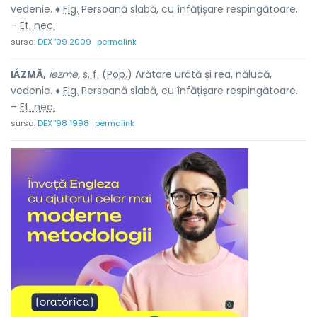
vedenie. ♦
Fig.
Persoană slabă, cu înfățișare respingătoare.
–
Et. nec.
sursa:
DEX '09 2009
permalink
IÁZMĂ,
iezme,
s. f.
(
Pop.
) Arătare urâtă și rea, nălucă,
vedenie. ♦
Fig.
Persoană slabă, cu înfățișare respingătoare.
–
Et. nec.
sursa:
DEX '98 1998
permalink