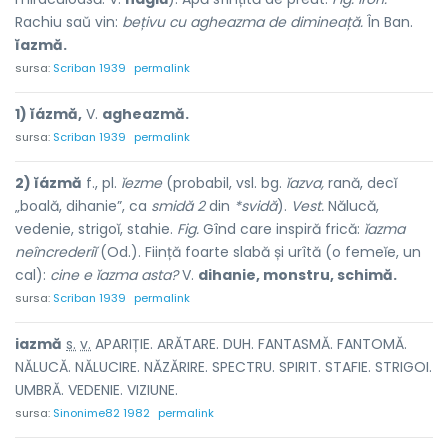
Rachiu saŭ vin:
bețivu cu agheazma de dimineață.
În Ban.
ĭazmă.
sursa:
Scriban 1939
permalink
1) ĭázmă,
V.
agheazmă.
sursa:
Scriban 1939
permalink
2) ĭázmă
f., pl.
ĭezme
(probabil, vsl. bg.
ĭazva,
rană, decĭ
„boală, dihanie”, ca
smidă 2
din
*svidă
).
Vest.
Nălucă,
vedenie, strigoĭ, stahie.
Fig.
Gînd care inspiră frică:
ĭazma
neîncrederiĭ
(Od.). Ființă foarte slabă și urîtă (o femeĭe, un
cal):
cine e ĭazma asta?
V.
dihanie, monstru, schimă.
sursa:
Scriban 1939
permalink
i
a
zmă
s.
v.
APARIȚIE. ARĂTARE. DUH. FANTASMĂ. FANTOMĂ.
NĂLUCĂ. NĂLUCIRE. NĂZĂRIRE. SPECTRU. SPIRIT. STAFIE. STRIGOI.
UMBRĂ. VEDENIE. VIZIUNE.
sursa:
Sinonime82 1982
permalink