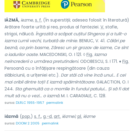
IÁZMĂ,
iezme,
s. f.
(În superstiții; adesea folosit în literatură)
Arătare foarte urîtă și rea, produs al fanteziei.
V.
stafie,
strigoi, nălucă.
Îngrozită a scăpat cuțitul Sîngeros și a tulit-o
iazma Lumii vechi, turbată de mînie.
BENIUC, V. 41.
Călări pe
beznă, ca prin basme, Zăresc un șir grozav de iazme, Ce sînt
a iadurilor oaste.
MACEDONSKI, O. I 121. ◊
Fig.
Iazma
neîncrederii o urmărea pretutindeni.
ODOBESCU, S. I 171. ♦
Fig.
Persoană cu o înfățișare respingătoare (din cauza
slăbiciunii, a urîțeniei etc.).
Dar stăi că vine încă unul... E cel
mai oribil dintre toți! E iazmă spăimîntătoare.
GALACTION, O. I
244.
Sta ghemuită ca o momîie în fundul patului... Și să fi dat
mult să nu o vezi... o iazmă.
M. I. CARAGIALE, C. 128.
sursa:
DLRLC 1955-1957
permalink
iázmă
(
pop.
)
s. f.
,
g.-d.
art.
iézmei;
pl.
iézme
sursa:
DOOM 2 2005
permalink