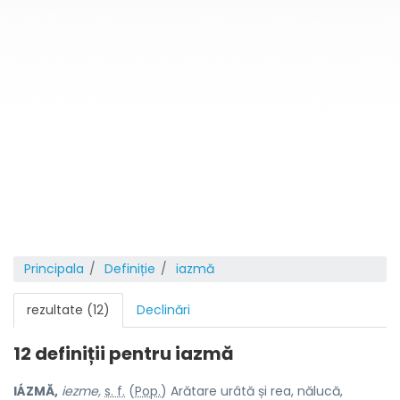
Principala
Definiție
iazmă
rezultate (12)
Declinări
12 definiții pentru
iazmă
IÁZMĂ,
iezme,
s. f.
(
Pop.
) Arătare urâtă și rea, nălucă,