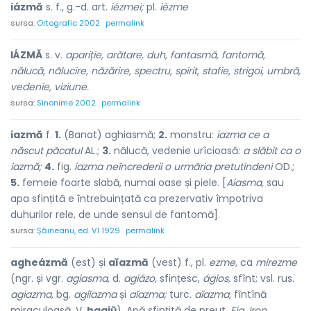
iázmă
s. f., g.-d. art.
iézmei;
pl.
iézme
sursa:
Ortografic 2002
permalink
IÁZMĂ
s. v.
apariție, arătare, duh, fantasmă, fantomă,
nălucă, nălucire, năzărire, spectru, spirit, stafie, strigoi, umbră,
vedenie, viziune.
sursa:
Sinonime 2002
permalink
iazmă
f.
1.
(Banat) aghiasmă;
2.
monstru:
iazma ce a
născut păcatul
AL.;
3.
nălucă, vedenie urîcioasă:
a slăbit ca o
iazmă;
4.
fig.
iazma neîncrederii o urmăria pretutindeni
OD.;
5.
femeie foarte slabă, numai oase și piele. [
Aiasma,
sau
apa sfințită e întrebuințată ca prezervativ împotriva
duhurilor rele, de unde sensul de fantomă].
sursa:
Șăineanu, ed. VI 1929
permalink
agheázmă
(est) și
aĭazmă
(vest) f., pl.
ezme,
ca
mirezme
(ngr. și vgr.
agiasma,
d.
agiázo,
sfințesc,
ágios,
sfînt; vsl. rus.
agiazma,
bg.
agiĭazma
și
aĭazma;
turc.
aĭazma,
fîntînă
miraculoasă. V.
hagiŭ
). Apă sfințită de preut.
Fig. Iron.