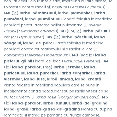
cap, iar ceaiul din frunzele sale, împreună cu alte plante, se
folosește contra răcelii
Si:
brusture
(
Petasites hybrudus
).
140
(
Îc
)
iarba-pământului, iarba-plămânilor, iarba-
plumânei, iarba-plumănului
Planată folosită în medicina
populară pentru tratarea bolilor pulmonare
Si:
mierea-
ursului
(
Pulmonaria officinalis
).
141
(Bot;
îc
)
iarba-părului
Perișor (
Elymus asper
).
142
(
Îc
)
iarba-pârciului, iarba-
sângelui, iarbă-de-pârci
Plantă folosită în medicina
populară contra reumatismului și a rănilor la vite
Si:
năpraznică
(
Geranium robertianum
).
143
(Bot;
îc
)
iarba-
piciorul-găinii
Floare-de-leac (
Ranunculus repens
).
144
(
Îc
)
iarba-porcilor,
(
reg
)
iarba-jermilor, iarba-
puricelului, iarba-purecilor, iarba-țânțarilor, iarba-
viermilor, iarbă-iute, iarbă-amară, iarbă-creață
Plantă folosită în medicina populară care se pune în
încălțăminte contra bătăturilor sau pe rănile vitelor ca să
nu facă viermi
Si:
Iarbă-roșie
(
Polygonum persicaria
).
145
(
Îc
)
iarba-porcilor, iarba-tunului, iarbă-de-grădină,
iarbă-grasă, iarbă-grasă-de-grădină
Plantă cu tulpina
ramificată și întinsă pe pământ, cu frunze cărnoase,