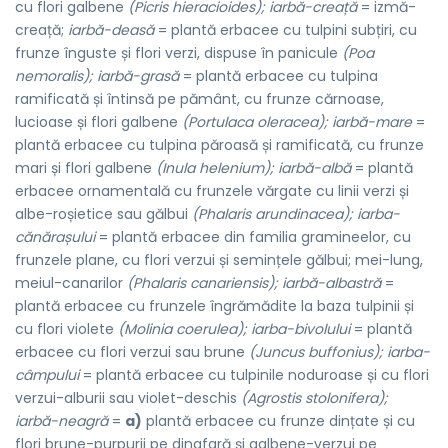
cu flori galbene
(Picris hieracioides); iarbă-creață
= izmă-
creață;
iarbă-deasă
= plantă erbacee cu tulpini subțiri, cu
frunze înguste și flori verzi, dispuse în panicule
(Poa
nemoralis); iarbă-grasă
= plantă erbacee cu tulpina
ramificată și întinsă pe pământ, cu frunze cărnoase,
lucioase și flori galbene
(Portulaca oleracea); iarbă-mare
=
plantă erbacee cu tulpina păroasă și ramificată, cu frunze
mari și flori galbene
(Inula helenium); iarbă-albă
= plantă
erbacee ornamentală cu frunzele vărgate cu linii verzi și
albe-roșietice sau gălbui
(Phalaris arundinacea); iarba-
cănărașului
= plantă erbacee din familia gramineelor, cu
frunzele plane, cu flori verzui și semințele gălbui; mei-lung,
meiul-canarilor
(Phalaris canariensis); iarbă-albastră
=
plantă erbacee cu frunzele îngrămădite la baza tulpinii și
cu flori violete
(Molinia coerulea); iarba-bivolului
= plantă
erbacee cu flori verzui sau brune
(Juncus buffonius); iarba-
câmpului
= plantă erbacee cu tulpinile noduroase și cu flori
verzui-alburii sau violet-deschis
(Agrostis stolonifera);
iarbă-neagră
=
a)
plantă erbacee cu frunze dințate și cu
flori brune-purpurii pe dinafară și galbene-verzui pe