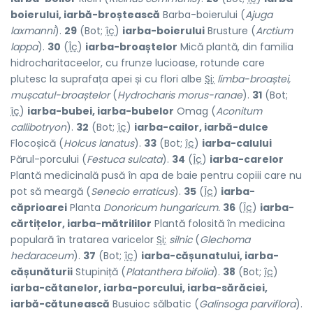
boierului, iarbă-broștească
Barba-boierului (
Ajuga
laxmanni
).
29
(Bot;
îc
)
iarba-boierului
Brusture (
Arctium
lappa
).
30
(
Îc
)
iarba-broaștelor
Mică plantă, din familia
hidrocharitaceelor, cu frunze lucioase, rotunde care
plutesc la suprafața apei și cu flori albe
Si:
limba-broaștei,
mușcatul-broaștelor
(
Hydrocharis morus-ranae
).
31
(Bot;
îc
)
iarba-bubei, iarba-bubelor
Omag (
Aconitum
callibotryon
).
32
(Bot;
îc
)
iarba-cailor, iarbă-dulce
Flocoșică (
Holcus lanatus
).
33
(Bot;
îc
)
iarba-calului
Părul-porcului (
Festuca sulcata
).
34
(
Îc
)
iarba-carelor
Plantă medicinală pusă în apa de baie pentru copiii care nu
pot să meargă (
Senecio erraticus
).
35
(
Îc
)
iarba-
căprioarei
Planta
Donoricum hungaricum.
36
(
Îc
)
iarba-
cărtițelor, iarba-mătrililor
Plantă folosită în medicina
populară în tratarea varicelor
Si:
silnic
(
Glechoma
hedaraceum
).
37
(Bot;
îc
)
iarba-cășunatului, iarba-
cășunăturii
Stupiniță (
Platanthera bifolia
).
38
(Bot;
îc
)
iarba-cătanelor, iarba-porcului, iarba-sărăciei,
iarbă-cătunească
Busuioc sălbatic (
Galinsoga parviflora
).