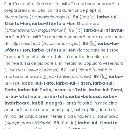
Plantă ale cărei flori sunt folosite în medicina populară la
prepararea unui ceai contra durerilor de piept
Si:
lăcrămioare
(
Convallaria majalis
).
94
(Bot;
îc
)
iarba-lui-
Sfântul-Ion, iarba-Sfântului-Ion
Sburătoare
(
Chamaenerion angustifolium
).
95
(
Îc
)
iarba-lui-Sfântul-
Ion
Plantă folosită în medicina populară contra durerilor de
dinți
Si:
măselariță
(
Hyosciamus niger
).
96
(
Îc
)
iarba-lui-
Sfântul-Ion, iarba-Sfântului-Ion
Plantă care se fierbe
împreună cu alte plante folosită contra durerilor de
încheieturi și de picioare și în medicina populară veterinară
Si:
cinsteț
(
Salvia glutinosa
).
97
(
Îac
) Plantă folosită în
medicina populară
Si:
jale
(
Salvia pratensis
).
98
(
Îc
)
iarba-
lui-Tat, iarba-lui-Tate, iarba-lui-Taten, iarba-lui-
Tatic, iarba-lui-Tatie, iarba-lui-Tatin, iarba-lui-Tatol,
iarba-lutatinului, iarba-tatii, iarbă-băloasă, iarbă-
întăritoare, iarbă-neagră
Plantă folosită în medicina
populară contra durerilor de piept, astm, gâlci, dureri de
mijloc, de dinți, diaree, hernie și ca unguent
Si:
tătăneasă
(
Symphytum officinale
).
99
(Bot;
îc
)
iarba-lui-Timofte