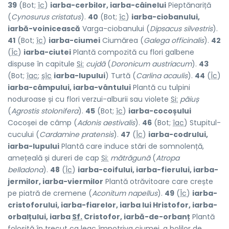
39
(Bot;
îc
)
iarba-cerbilor, iarba-câinelui
Pieptănariță
(
Cynosurus cristatus
).
40
(Bot;
îc
)
iarba-ciobanului,
iarbă-voinicească
Varga-ciobanului (
Dipsacus silvestris
).
41
(Bot;
îc
)
iarba-ciumei
Ciumărea (
Galega officinalis
).
42
(
Îc
)
iarba-ciutei
Plantă compozită cu flori galbene
dispuse în capitule
Si:
cujdă
(
Doronicum austriacum
).
43
(Bot;
îac
;
șîc
iarba-lupului
) Turtă (
Carlina acaulis
).
44
(
Îc
)
iarba-câmpului, iarba-vântului
Plantă cu tulpini
noduroase și cu flori verzui-alburii sau violete
Si:
păiuș
(
Agrostis stolonifera
).
45
(Bot;
îc
)
iarba-cocoșului
Cocoșei de câmp (
Adonis aestivalis
).
46
(Bot;
îac
) Stupitul-
cucului (
Cardamine pratensis
).
47
(
Îc
)
iarba-codrului,
iarba-lupului
Plantă care induce stări de somnolență,
amețeală și dureri de cap
Si:
mătrăgună
(
Atropa
belladona
).
48
(
Îc
)
iarba-coifului, iarba-fierului, iarba-
jermilor, iarba-viermilor
Plantă otrăvitoare care crește
pe piatră de cremene (
Aconitum napellus
).
49
(
Îc
)
iarba-
cristoforului, iarba-fiarelor, iarba lui Hristofor, iarba-
orbalțului, iarba
Sf.
Cristofor, iarbă-de-orbanț
Plantă
folosită în trecut ca leac împotriva ciumei, a bolilor de