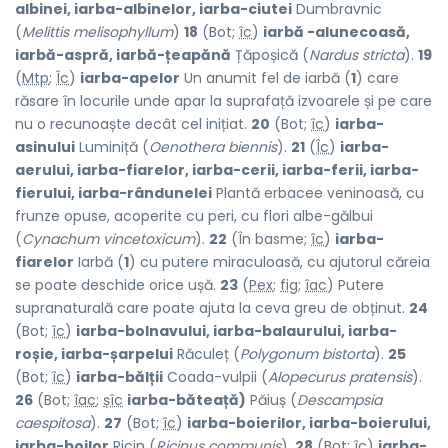
albinei, iarba-albinelor, iarba-ciutei
Dumbravnic
(
Melittis melisophyllum
)
18
(Bot;
îc
)
iarbă -alunecoasă,
iarbă-aspră, iarbă-țeapănă
Țăpoșică (
Nardus stricta
).
19
(
Mtp
;
Îc
)
iarba-apelor
Un anumit fel de iarbă (
1
) care
răsare în locurile unde apar la suprafață izvoarele și pe care
nu o recunoaște decât cel inițiat.
20
(Bot;
îc
)
iarba-
asinului
Luminiță (
Oenothera biennis
).
21
(
Îc
)
iarba-
aerului, iarba-fiarelor, iarba-cerii, iarba-ferii, iarba-
fierului, iarba-rândunelei
Plantă erbacee veninoasă, cu
frunze opuse, acoperite cu peri, cu flori albe-gălbui
(
Cynachum vincetoxicum
).
22
(În basme;
îc
)
iarba-
fiarelor
Iarbă (
1
) cu putere miraculoasă, cu ajutorul căreia
se poate deschide orice ușă.
23
(
Pex
;
fig
;
îac
) Putere
supranaturală care poate ajuta la ceva greu de obținut.
24
(Bot;
îc
)
iarba-bolnavului, iarba-balaurului, iarba-
roșie, iarba-șarpelui
Răculeț (
Polygonum bistorta
).
25
(Bot;
îc
)
iarba-bălții
Coada-vulpii (
Alopecurus pratensis
).
26
(Bot;
îac
;
șîc
iarba-băteață)
Păiuș (
Descampsia
caespitosa
).
27
(Bot;
îc
)
iarba-boierilor, iarba-boierului,
iarba-boilor
Ricin (
Ricinus communis
).
28
(Bot;
îc
)
iarba-