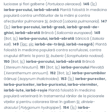
lucioase și flori galbene (
Portulaca oleracea
).
146
(
Îc
)
iarba-porcului, iarbă-sărată
Plantă folosită în medicina
populară contra umflăturilor de la mâini și contra
afecțiunilor pulmonare
Si:
brâncă
(
Lobaria pulmonaria
).
147
(
Îc
)
iarba-porcului, iarbă-grasă, iarbă-grasă-de-
ghiol, iarbă-sărată
Brâncă (
Salicornia europaea
).
148
(Bot;
îc
)
iarba-porcului, iarbă-sărată
Săricică (
Salsola
kali
).
149
(
Îac
;
șîc
iarbă-de-trânji, iarbă-neagră
) Plantă
folosită în medicina populară contra scrofulozei, contra
crupului difteric la porci
Si:
buberic
(
Scrophularia nodosa
).
150
(Bot;
îc
)
iarba-porcului, iarbă-sărată
Brâncă
(
Stereum hirsutum
).
151
(Bot;
îc
)
iarba-porcului
Plevaiță
(
Xeranthemum annuum
).
152
(Bot;
îc
)
iarba-porumbilor
Găinuși (
Isopyrum thalictroides
).
153
(
Îc
)
iarba-purecilor,
iarba-puriceilor, iarba-puricelui, iarba-viermilor,
iarbă-iute, iarbă-roșie
Plantă folosită în medicina
populară veterinară în tratamentul rănilor de la picioarele
vițeilor și pentru colorarea lânei în galben
Si:
dintele-
dracului
(
Polygonum hydropiper
).
154
(
Îc
)
iarba-