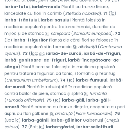
stomac
Si:
pelin, pelin-
alb
(
Artemisia absinthum
).
70
(
Îc
)
iarba-fetei,
iarbă-moale
Plantă cu frunze liniare,
lanceolate cu flori în corimb (
Stellaria holostea
).
71
(
Îc
)
iarba-frântului, iarba-sasului
Plantă folosită în
medicina populară pentru tratarea herniei, durerilor de
mijloc și de stomac
Si:
sănișoară
(
Sanicula europaea
).
72
(
Îc
)
iarba-frigurilor
Plantă ale cărei flori se folosesc în
medicina populară și în farmacie
Si:
albăstriță
(
Centaurea
cysnus
).
73
(
Îac
;
șîc
iarbă-de-curcă, iarbă-de-friguri,
iarbă-gonitoare-de-friguri, iarbă-începătoare-de-
sânge
) Plantă care se folosește în medicina populară
pentru tratarea frigurilor, ca tonic, stomahic și febrifug
(
Centaurium umbellatum
).
74
(
Îc
)
iarba-fumului, iarbă-
de-curcă
Plantă întrebuințată în medicina populară
contra bolilor de piele, stomac și splină
Si:
fumăriță
(
Fumaria officinalis
).
75
(
Îc
)
iarba-găii, iarba-găii-
amară
Plantă erbacee cu frunze dințate, acoperite cu peri
asprii, cu flori galbene
Si:
amăruță
(
Picris hieracioides
).
76
(Bot;
îc
)
iarba-găinii, iarba-găinilor
Gălbenuși (
Crepis
setosa
).
77
(Bot;
îc
)
iarba-gâștei, iarba-sclintiturii