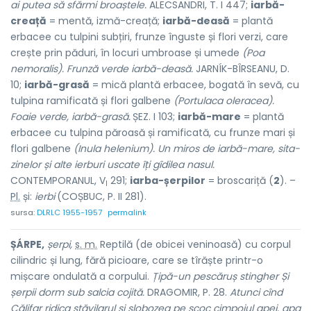
ai putea să sfărmi broaștele.
ALECSANDRI, T. I 447;
iarbă-
creață
= mentă, izmă-creață;
iarbă-deasă
= plantă
erbacee cu tulpini subțiri, frunze înguste și flori verzi, care
crește prin păduri, în locuri umbroase și umede
(Poa
nemoralis). Frunză verde iarbă-deasă.
JARNÍK-BÎRSEANU, D.
10;
iarbă-grasă
= mică plantă erbacee, bogată în sevă, cu
tulpina ramificată și flori galbene
(Portulaca oleracea).
Foaie verde, iarbă-grasă.
ȘEZ. I 103;
iarbă-mare
= plantă
erbacee cu tulpina păroasă și ramificată, cu frunze mari și
flori galbene
(Inula helenium). Un miros de iarbă-mare, sita-
zinelor și alte ierburi uscate îți gîdilea nasul.
CONTEMPORANUL, V
291;
iarba-șerpilor
= broscariță (
2
). –
I
Pl.
și:
ierbi
(COȘBUC, P. II 281).
sursa:
DLRLC 1955-1957
permalink
ȘÁRPE,
șerpi,
s. m.
Reptilă (de obicei veninoasă) cu corpul
cilindric și lung, fără picioare, care se tîrăște printr-o
mișcare ondulată a corpului.
Țipă-un pescăruș stingher Și
șerpii dorm sub salcia cojită.
DRAGOMIR, P. 28.
Atunci cînd
Călifar ridica stăvilarul și slobozea pe scoc cimpoiul apei, apa