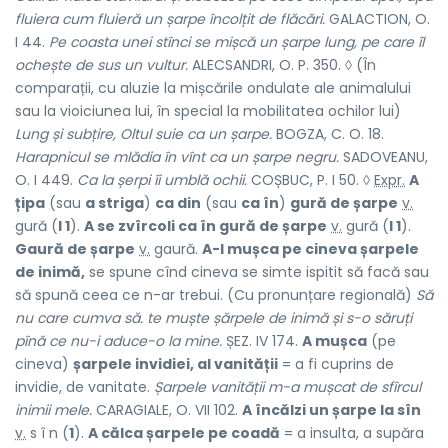
fluiera cum fluieră un șarpe încolțit de flăcări.
GALACTION, O.
I 44.
Pe coasta unei stînci se mișcă un șarpe lung, pe care îl
ochește de sus un vultur.
ALECSANDRI, O. P. 350. ◊ (În
comparații, cu aluzie la mișcările ondulate ale animalului
sau la vioiciunea lui, în special la mobilitatea ochilor lui)
Lung și subțire, Oltul suie ca un șarpe.
BOGZA, C. O. 18.
Harapnicul se mlădia în vînt ca un șarpe negru.
SADOVEANU,
O. I 449.
Ca la șerpi îi umblă ochii.
COȘBUC, P. I 50. ◊
Expr.
A
țipa
(sau
a striga
)
ca din
(sau
ca în
)
gură de șarpe
v.
gură
(
I 1
).
A se zvîrcoli ca în gură de șarpe
v.
gură
(
I 1
).
Gaură de șarpe
v.
gaură
.
A-l mușca pe cineva șarpele
de inimă,
se spune cînd cineva se simte ispitit să facă sau
să spună ceea ce n-ar trebui. (Cu pronunțare regională)
Să
nu care cumva să. te muște șărpele de inimă și s-o săruți
pînă ce nu-i aduce-o la mine.
ȘEZ. IV 174.
A mușca
(pe
cineva)
șarpele invidiei, al vanității
= a fi cuprins de
invidie, de vanitate.
Șarpele vanității m-a mușcat de sfîrcul
inimii mele.
CARAGIALE, O. VII 102.
A încălzi un șarpe la sîn
v.
s î n (
1
).
A călca șarpele pe coadă
= a insulta, a supăra