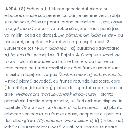
IÁRBĂ,
(
2
)
ierburi,
s. f.
1.
Nume generic dat plantelor
erbacee, anuale sau perene, cu părțile aeriene verzi, subțiri
și mlădioase, folosite pentru hrana animalelor. ◊
Expr.
Paște,
murgule, iarbă verde
= va trebui să aștepți mult până ți se
va împlini ceea ce dorești.
Din pământ, din iarbă verde
= cu
orice preț, neapărat. ♦ Nutreț verde, proaspăt cosit.
2.
Buruieni de tot felul. ◊
Iarbă rea
=
a)
buruiană otrăvitoare;
b)
fig.
om rău, primejdios.
3.
Pajiște.
4.
Compuse:
iarbă-de-
mare
= plantă erbacee cu frunze liniare și cu flori verzi,
care crește pe fundul mării și ale cărei frunze uscate sunt
folosite în tapițerie; zegras
(Zostera marina); iarba-broaștei
= mică plantă acvatică, cu frunze rotunde, lucitoare, care
(datorită pețiolului lung) plutesc la suprafața apei, și cu flori
albe
(Hydrocharis morsus-ranae); iarba-ciutei
= plantă
perenă din familia compozeelor, cu flori galbene dispuse în
capitule
(Doronicum austriacum); iarba-fiarelor
=
a)
plantă
erbacee veninoasă, cu frunze opuse, acoperite cu peri, cu
flori albe-gălbui
(Cynanchum vincetoxicum);
b)
(în basme)
iarbă cu putere miraculoasă, cu ajutorul căreia se poate