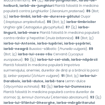
leucanthemum
).
84
(
Îc
)
iarba-junghiurilor, iarbă-de-
holbură, iarbă-de-junghiuri
Plantă folosită în medicina
populară contra junghiurilor (
Geranium pratense
).
85
(Bot;
îc
)
iarba-limbii, iarbă-de-durerea-gâtului
Oușor
(
Sreptopus amplexifolius
).
86
(Bot;
îc
)
iarba-limbricilor
Unghia-găii (
Astragalus glycyphyllus
).
87
(
Îc
)
iarba-
lingurii, iarbă-mare
Plantă folosită în medicina populară
contra rănilor și hepatitei (
Inula britannica
).
88
(Bot;
îc
)
iarba-lui-Antonie, iarba-lupăriei, iarba-șopârlei,
iarbă-neagră
Busoioc-sălbatic (
Prunella vulgaris
).
89
(Bot;
îc
)
iarba-lui-ceas-rău
Cervană (
Lycopus
europaeus
).
90
(
Îc
)
iarba-lui-cel-slab, iarba-năpârcii
Plantă folosită în medicina populară împotriva
surmenajului, anemiei, durerilor de dinți și a brâncii la porci
Si:
iarba-șarpelui
(
Echium vulgare
).
91
(Bot;
îc
)
iarba-lui-
Daraboiv, iarbă-dulce, iarbă-tare
Lemn-dulce
(
Glycyrrhiza echinata
).
92
(
Îc
)
iarba-lui-Dumnezeu
Plantă folosită în medicina populară contra durerilor de
stomac
Si:
lemnul-Domnului
(
Artemisia abrotanum
).
93
(
Îc
)
iarba-lui-Sfântul-Gheorghe, iarba-mărgăritarului