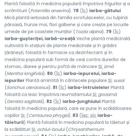
Plantă folosită în medicina populară împotriva frigurilor și a
scrântiturii (
Potentilla anserina
).
78
(
Îc
)
iarba-gâtului
Mică plantă ierboasă din familia scrofulaceelor, cu tulpină
păroasă, frunze moi, flori galbene și care crește pe locurile
umede de pe coastele munților (
Tozzia alpina
).
79
(
Îc
)
iarba-gușteriței, iarbă-creață
Veche plantă medicinală
cultivată în stațiuni de plante medicinale și în grădini
țărănești, folosită în farmacie ca dezinfectant și în
medicina populară sub formă de ceai contra durerilor de
stomac, diaree și pentru poftă de mâncare
Si:
izmă
(
Mentha longifolia
).
80
(
Îc
)
iarba-iepurelui, iarba-
iepurilor
Plantă amintită în cântecele populare
Si:
susai
(
Sonchus oleracesus
).
81
(
Îc
)
iarba-întruielelor
Plantă
folosită ca leac împotriva reumatismului
Si:
grozamă
(
Genista sagittalis
).
82
(
Îc
)
iarba-junghiului
Plantă
folosită în medicina populară, care se pune în scăldătoarea
copiilor
Si:
(
Centaurea phrygia
).
83
(
Îac
;
șîc
iarba-
tăieturii
) Plantă folosită în medicina populară la tăieturi și
la scăldături
Si:
ochiul-boului
(
Chrysanthemum