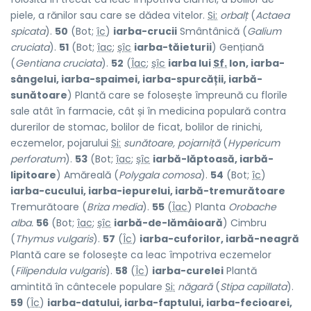
piele, a rănilor sau care se dădea vitelor.
Si:
orbalț
(
Actaea
spicata
).
50
(Bot;
îc
)
iarba-crucii
Smântânică (
Galium
cruciata
).
51
(Bot;
îac
;
șîc
iarba-tăieturii
) Gențiană
(
Gentiana cruciata
).
52
(
Îac
;
șîc
iarba lui
Sf.
Ion, iarba-
sângelui, iarba-spaimei, iarba-spurcății, iarbă-
sunătoare
) Plantă care se folosește împreună cu florile
sale atât în farmacie, cât și în medicina populară contra
durerilor de stomac, bolilor de ficat, bolilor de rinichi,
eczemelor, pojarului
Si:
sunătoare, pojarniță
(
Hypericum
perforatum
).
53
(Bot;
îac
;
șîc
iarbă-lăptoasă, iarbă-
lipitoare
) Amăreală (
Polygala comosa
).
54
(Bot;
îc
)
iarba-cucului, iarba-iepurelui, iarbă-tremurătoare
Tremurătoare (
Briza media
).
55
(
Îac
) Planta
Orobache
alba.
56
(Bot;
îac
;
șîc
iarbă-de-lămâioară
) Cimbru
(
Thymus vulgaris
).
57
(
Îc
)
iarba-cuforilor, iarbă-neagră
Plantă care se folosește ca leac împotriva eczemelor
(
Filipendula vulgaris
).
58
(
Îc
)
iarba-curelei
Plantă
amintită în cântecele populare
Si:
năgară
(
Stipa capillata
).
59
(
Îc
)
iarba-datului, iarba-faptului, iarba-fecioarei,