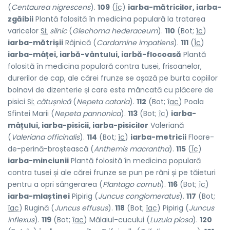
(
Centaurea nigrescens
).
109
(
Îc
)
iarba-mătricilor, iarba-
zgăibii
Plantă folosită în medicina populară la tratarea
varicelor
Si:
silnic
(
Glechoma hederaceum
).
110
(Bot;
îc
)
iarba-mătrișii
Râjnică (
Cardamine impatiens
).
111
(
Îc
)
iarba-mâței, iarbă-vântului, iarbă-flocoasă
Plantă
folosită în medicina populară contra tusei, frisoanelor,
durerilor de cap, ale cărei frunze se așază pe burta copiilor
bolnavi de dizenterie și care este mâncată cu plăcere de
pisici
Si:
cătușnică
(
Nepeta cataria
).
112
(Bot;
îac
) Poala
Sfintei Marii (
Nepeta pannonica
).
113
(Bot;
îc
)
iarba-
mâțului, iarba-pisicii, iarba-pisicilor
Valeriană
(
Valeriana officinalis
).
114
(Bot;
îc
)
iarba-metricii
Floare-
de-perină-broștească (
Anthemis macrantha
).
115
(
Îc
)
iarba-minciunii
Plantă folosită în medicina populară
contra tusei și ale cărei frunze se pun pe răni și pe tăieturi
pentru a opri sângerarea (
Plantago cornuti
).
116
(Bot;
îc
)
iarba-mlaștinei
Pipirig (
Juncus conglomeratus
).
117
(Bot;
îac
) Rugină (
Juncus effusus
).
118
(Bot;
îac
) Pipirig (
Juncus
inflexus
).
119
(Bot;
îac
) Mălaiul-cucului (
Luzula piosa
).
120