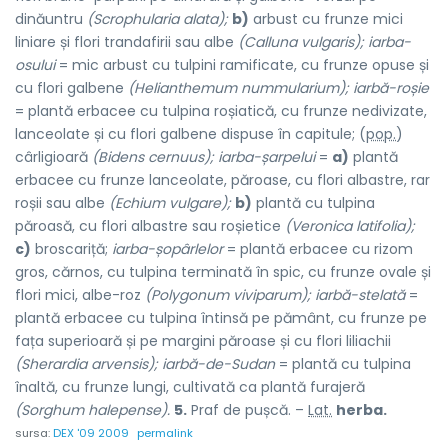
dinăuntru
(Scrophularia alata);
b)
arbust cu frunze mici
liniare și flori trandafirii sau albe
(Calluna vulgaris); iarba-
osului
= mic arbust cu tulpini ramificate, cu frunze opuse și
cu flori galbene
(Helianthemum nummularium); iarbă-roșie
= plantă erbacee cu tulpina roșiatică, cu frunze nedivizate,
lanceolate și cu flori galbene dispuse în capitule; (
pop.
)
cârligioară
(Bidens cernuus); iarba-șarpelui
=
a)
plantă
erbacee cu frunze lanceolate, păroase, cu flori albastre, rar
roșii sau albe
(Echium vulgare);
b)
plantă cu tulpina
păroasă, cu flori albastre sau roșietice
(Veronica latifolia);
c)
broscariță;
iarba-șopârlelor
= plantă erbacee cu rizom
gros, cărnos, cu tulpina terminată în spic, cu frunze ovale și
flori mici, albe-roz
(Polygonum viviparum); iarbă-stelată
=
plantă erbacee cu tulpina întinsă pe pământ, cu frunze pe
fața superioară și pe margini păroase și cu flori liliachii
(Sherardia arvensis); iarbă-de-Sudan
= plantă cu tulpina
înaltă, cu frunze lungi, cultivată ca plantă furajeră
(Sorghum halepense).
5.
Praf de pușcă. –
Lat.
herba.
sursa:
DEX '09 2009
permalink