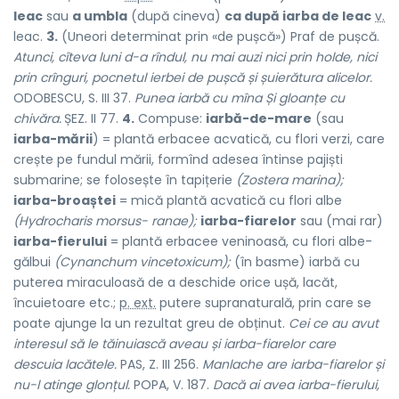
leac
sau
a umbla
(după cineva)
ca după iarba de leac
v.
leac.
3.
(Uneori determinat prin «de pușcă») Praf de pușcă.
Atunci, cîteva luni d-a rîndul, nu mai auzi nici prin holde, nici
prin crînguri, pocnetul ierbei de pușcă și șuierătura alicelor.
ODOBESCU, S. III 37.
Punea iarbă cu mîna Și gloanțe cu
chivăra.
ȘEZ. II 77.
4.
Compuse:
iarbă-de-mare
(sau
iarba-mării
) = plantă erbacee acvatică, cu flori verzi, care
crește pe fundul mării, formînd adesea întinse pajiști
submarine; se folosește în tapițerie
(Zostera marina);
iarba-broaștei
= mică plantă acvatică cu flori albe
(Hydrocharis morsus- ranae);
iarba-fiarelor
sau (mai rar)
iarba-fierului
= plantă erbacee veninoasă, cu flori albe-
gălbui
(Cynanchum vincetoxicum);
(în basme) iarbă cu
puterea miraculoasă de a deschide orice ușă, lacăt,
încuietoare etc.;
p. ext.
putere supranaturală, prin care se
poate ajunge la un rezultat greu de obținut.
Cei ce au avut
interesul să le tăinuiască aveau și iarba-fiarelor care
descuia lacătele.
PAS, Z. III 256.
Manlache are iarba-fiarelor și
nu-l atinge glonțul.
POPA, V. 187.
Dacă ai avea iarba-fierului,