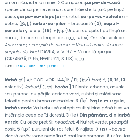
un om rău, iute la mînie. ◊ Compuse:
șarpe-de-casă
=
specie de șarpe neveninos, care trăiește la țară pe lîngă
case;
șarpe-cu-clopoței
= crotal;
șarpe-cu-ochelari
=
cobra; (
Bot.
)
iarba-șerpilor
= broscarită (
2
);
capul-
1
șarpelui
v.
c a p
(
I 6
). ♦
Fig.
(Uneori ca epitet pe lîngă un
nume, de care se leagă prin
prep.
«de») Om rău, viclean.
Anca mea, n-ai grijă de nimica. – Vino să croim de lucru
șarpelui de Vlad.
DAVILA, V. V. 97. – Variantă:
șérpe
(CREANGĂ, P. 55, NEGRUZZI, S. I 13)
s. m.
sursa:
DLRLC 1955-1957
permalink
iárbă
sf
[
At:
COD. VOR. 144/15
/
Pl:
(
înv
)
ierbi,
ĕ,
(
5, 12, 13
colectiv)
ierburi
/
E:
ml
.
herba
]
1
Plante erbacee, anuale
sau perene, cu părțile aeriene verzi, subțiri și mlădioase,
folosite pentru hrana animalelor.
2
(
Îe
)
Paște murgule,
iarbă verde
Va trebui să aștepți mult și bine până ți se va
întâmpla ceea ce îți dorești.
3
(
Îe
)
Din pământ, din iarbă
verde
Cu orice preț
Si:
neapărat.
4
Nutreț verde, proaspăt
cosit.
5
(
Lpl
) Buruieni de tot felul.
6
Pajiște.
7
(
Îs
)
~
bă rea
Plantă otrăvitoare nedefinită mai îndeaproape.
8
(
Pfm
;
îas
)