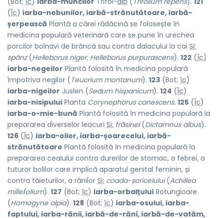
(Bot;
îc
)
iarba-muncilor
Trifoi-
alb
(
Trifolium repens
).
121
(
Îc
)
iarba-nebunilor, iarbă-strănutătoare, iarbă-
șerpească
Plantă a cărei rădăcină se folosește în
medicina populară veterinară care se pune în urechea
porcilor bolnavi de brâncă sau contra dalacului la cai
Si:
spânz
(
Helleborus niger,
Helleborus purpurascens
).
122
(
Îc
)
iarba-negeilor
Plantă folosită în medicina populară
împotriva negilor (
Teucrium montanum
).
123
(Bot;
îc
)
iarba-nigeilor
Juslen (
Sedum hispanicum
).
124
(
Îc
)
iarba-nisipului
Planta
Corynephorus canescens.
125
(
Îc
)
iarba-o-mie-bună
Plantă folosită în medicina populară la
prepararea diverselor leacuri
Si:
frăsinel
(
Dictamnus albus
).
126
(
Îc
)
iarba-oilor, iarba-șoarecelui, iarbă-
strănutătoare
Plantă folosită în medicina populară la
prepararea ceaiului contra durerilor de stomac, a febrei, a
tuturor bolilor care implică aparatul genital feminin, și
contra tăieturilor, a rănilor
Si:
coada-șoricelului
(
Achillea
millefolium
).
127
(Bot;
îc
)
iarba-orbalțului
Rotungioare
(
Homogyne alpia
).
128
(Bot;
îc
)
iarba-osului, iarba-
faptului, iarba-rănii, iarbă-de-răni, iarbă-de-vatăm,