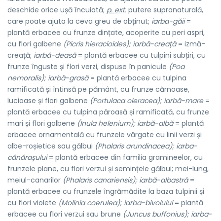
deschide orice ușă încuiată;
p. ext.
putere supranaturală,
care poate ajuta la ceva greu de obținut;
iarba-găii
=
plantă erbacee cu frunze dințate, acoperite cu peri aspri,
cu flori galbene
(Picris hieracioides); iarbă-creață
= izmă-
creață;
iarbă-deasă
= plantă erbacee cu tulpini subțiri, cu
frunze înguste și flori verzi, dispuse în panicule
(Poa
nemoralis); iarbă-grasă
= plantă erbacee cu tulpina
ramificată și întinsă pe pământ, cu frunze cărnoase,
lucioase și flori galbene
(Portulaca oleracea); iarbă-mare
=
plantă erbacee cu tulpina păroasă și ramificată, cu frunze
mari și flori galbene
(Inula helenium); iarbă-albă
= plantă
erbacee ornamentală cu frunzele vărgate cu linii verzi și
albe-roșietice sau gălbui
(Phalaris arundinacea); iarba-
cănărașului
= plantă erbacee din familia gramineelor, cu
frunzele plane, cu flori verzui și semințele gălbui; mei-lung,
meiul-canarilor
(Phalaris canariensis); iarbă-albastră
=
plantă erbacee cu frunzele îngrămădite la baza tulpinii și
cu flori violete
(Molinia coerulea); iarba-bivolului
= plantă
erbacee cu flori verzui sau brune
(Juncus buffonius); iarba-