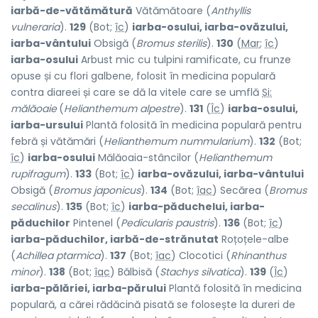
iarbă-de-vătămătură
Vătămătoare (
Anthyllis
vulneraria
).
129
(Bot;
îc
)
iarba-osului, iarba-ovăzului,
iarba-vântului
Obsigă (
Bromus sterilis
).
130
(
Mar
;
îc
)
iarba-osului
Arbust mic cu tulpini ramificate, cu frunze
opuse și cu flori galbene, folosit în medicina populară
contra diareei și care se dă la vitele care se umflă
Si:
mălăoaie
(
Helianthemum alpestre
).
131
(
Îc
)
iarba-osului,
iarba-ursului
Plantă folosită în medicina populară pentru
febră și vătămări (
Helianthemum nummularium
).
132
(Bot;
îc
)
iarba-osului
Mălăoaia-stâncilor (
Helianthemum
rupifragum
).
133
(Bot;
îc
)
iarba-ovăzului, iarba-vântului
Obsigă (
Bromus japonicus
).
134
(Bot;
îac
) Secărea (
Bromus
secalinus
).
135
(Bot;
îc
)
iarba-păduchelui, iarba-
păduchilor
Pintenel (
Pedicularis paustris
).
136
(Bot;
îc
)
iarba-păduchilor, iarbă-de-strănutat
Roțoțele-albe
(
Achillea ptarmica
).
137
(Bot;
îac
) Clocotici (
Rhinanthus
minor
).
138
(Bot;
îac
) Bălbisă (
Stachys silvatica
).
139
(
Îc
)
iarba-pălăriei, iarba-părului
Plantă folosită în medicina
populară, a cărei rădăcină pisată se folosește la dureri de