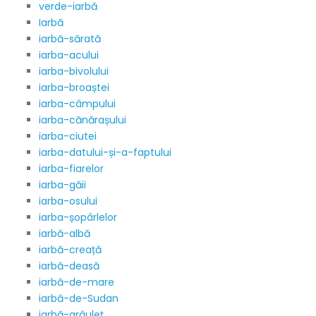
verde-iarbă
Iarbă
iarbă-sărată
iarba-acului
iarba-bivolului
iarba-broaștei
iarba-câmpului
iarba-cănărașului
iarba-ciutei
iarba-datului-și-a-faptului
iarba-fiarelor
iarba-găii
iarba-osului
iarba-șopârlelor
iarbă-albă
iarbă-creață
iarbă-deasă
iarbă-de-mare
iarbă-de-Sudan
iarbă-grâuleț