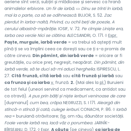
aeriene sînt verzi, subțiri și mlădioase și servesc ca hrană
animalelor erbivore.
Un fir de iarbă.
▭
Dinu se trînti în iarbă,
mai la o parte, ca să se odihnească.
BUJOR, S. 52.
Zac
pierdut în iarba-naltă, Privind, cu ochii beți de poezie, A
cerului albastră-mpărăție.
IOSIF, V. 72.
Pe cîmpie Liniște era,
Iarba cea verzie Nici se clătina.
ALECSANDRI, O. 171. ◊
Expr.
Paște, murgule, iarbă verde
= va trebui să aștepți mult
pînă ți se va împlini ceea ce dorești sau ce ți s-a promis de
către cineva.
Din pămînt, din iarbă verde
= oricare ar fi
greutățile, cu orice preț, negreșit, neapărat.
Din pămînt, din
iarbă verde, să te duci să-mi aduci herghelia.
ISPIRESCU, L.
27.
Cîtă frunză, cîtă iarbă
sau
cîtă frunză și iarbă
sau
ca frunza și ca iarba
v.
frunză.
2.
(Mai ales la
pl.
) Buruieni
de tot felul (uneori servind ca medicament, ca antidot sau
ca otravă).
A pus prin bălți și niște ierburi veninoase de care
[dușmanul]
cum bea, crăpa.
NEGRUZZI, S. I 171.
Aleargă din
stîncă-n stîncă Și cată, culege ierburi.
CONACHI, P. 86. ◊
Iarbă
rea
= buruiană otrăvitoare;
fig.
om rău, dăunător societății.
Foaie verde iarbă rea, Iacă văz o porumbea.
JARNÍK-
BÎRSEANU, D. 172. ◊
Expr.
A căuta
(pe cineva)
ca iarba de