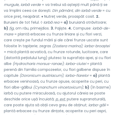
murgule, iarbă verde
= va trebui să aștepți mult până ți se
va împlini ceea ce dorești.
Din pământ, din iarbă verde
= cu
orice preț, neapărat. ♦ Nutreț verde, proaspăt cosit.
2.
Buruieni de tot felul. ◊
Iarbă rea
=
a)
buruiană otrăvitoare;
b)
fig.
om rău, primejdios.
3.
Pajiște.
4.
Compuse:
iarbă-de-
mare
= plantă erbacee cu frunze liniare și cu flori verzi,
care crește pe fundul mării și ale cărei frunze uscate sunt
folosite în tapițerie; zegras
(Zostera marina); iarba-broaștei
= mică plantă acvatică, cu frunze rotunde, lucitoare, care
(datorită pețiolului lung) plutesc la suprafața apei, și cu flori
albe
(Hydrocharis morsus-ranae); iarba-ciutei
= plantă
perenă din familia compozeelor, cu flori galbene dispuse în
capitule
(Doronicum austriacum); iarba-fiarelor
=
a)
plantă
erbacee veninoasă, cu frunze opuse, acoperite cu peri, cu
flori albe-gălbui
(Cynanchum vincetoxicum);
b)
(în basme)
iarbă cu putere miraculoasă, cu ajutorul căreia se poate
deschide orice ușă încuiată;
p. ext.
putere supranaturală,
care poate ajuta să obții ceva greu de obținut;
iarba-găii
=
plantă erbacee cu frunze dințate, acoperite cu peri aspri,