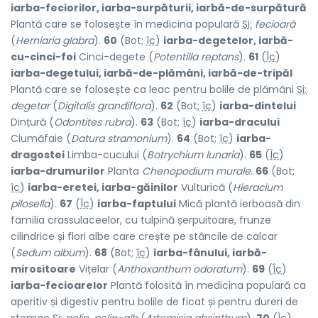
iarba-feciorilor, iarba-surpăturii, iarbă-de-surpătură
Plantă care se folosește în medicina populară
Si:
fecioară
(
Herniaria glabra
).
60
(Bot;
îc
)
iarba-degetelor, iarbă-
cu-cinci-foi
Cinci-degete (
Potentilla reptans
).
61
(
Îc
)
iarba-degetului, iarbă-de-plămâni, iarbă-de-tripăl
Plantă care se folosește ca leac pentru bolile de plămâni
Si:
degetar
(
Digitalis grandiflora
).
62
(Bot;
îc
)
iarba-dintelui
Dințură (
Odontites rubra
).
63
(Bot;
îc
)
iarba-dracului
Ciumăfaie (
Datura stramonium
).
64
(Bot;
îc
)
iarba-
dragostei
Limba-cucului (
Botrychium lunaria
).
65
(
Îc
)
iarba-drumurilor
Planta
Chenopodium murale.
66
(Bot;
îc
)
iarba-eretei, iarba-găinilor
Vulturică (
Hieracium
pilosella
).
67
(
Îc
)
iarba-faptului
Mică plantă ierboasă din
familia crassulaceelor, cu tulpină șerpuitoare, frunze
cilindrice și flori albe care crește pe stâncile de calcar
(
Sedum album
).
68
(Bot;
îc
)
iarba-fânului, iarbă-
mirositoare
Vițelar (
Anthoxanthum odoratum
).
69
(
Îc
)
iarba-fecioarelor
Plantă folosită în medicina populară ca
aperitiv și digestiv pentru bolile de ficat și pentru dureri de