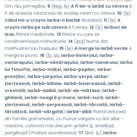
Om rău, primejdios.
9
(
Reg
;
Îe
)
A fi de-o iarbă cu cineva
A
fi de aceeași vârstă sau de același neam cu cineva.
10
(
Îe
)
Când mi-o crește iarba-n barbă
Niciodată.
11
(
Îe
)
A
crește iarba pe sub cineva
A fi leneș.
12
(
Îs
)
Ierburi de
leac
Plante medicinale.
13
Plante cu care se
condimentează mâncărurile.
14
(
Arg
) Nume dat
marihuanei sau hașișului.
15
(
Îe
)
A merge la iarbă verde
A
merge la picnic.
16
(
Îc
;
șîc
iarba-boierului, iarba-
canarașului, iarba-cănărașului, iarba-canarului, iarba
lui Timofte, iarba-mâței, iarba-popilor, iarba-
preoților, iarba-șarpelui, iarba-șerpii, iarba-
șiertească, iarbă-bălaie, iarbă-boierească, iarbă-
crestată, iarbă-dalbă, iarbă-de-mătase, iarbă-
ghilană, iarbă-neagră și mare, iarbă-sură, iarbă-
șierțească, iarbă-șerpească, iarbă-tărcată, iarbă-
tărcățică, iarbă-vărgată
)
iarbă-albă
Plantă ierboasă
din familia gramineelor, cu frunze vărgate cu linii albe –
roșiatice, cultivată mai ales prin grădini
Si:
ierbăluță,
panglicuță
(
Phalaris arundinacea
).
17
(Bot;
îc
)
iarba-