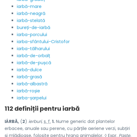
iarbă-mare
iarbă-neagră
iarbă-stelată
bureți-de-iarbă
iarba-porcului
iarba-sfântului-Cristofor
iarba-tâlharului
iarbă-de-orbalț
iarbă-de-pușcă
iarbă-dulce
iarbă-grasă
iarbă-albastră
iarbă-roșie
iarba-șarpelui
112 definiții pentru
iarbă
IÁRBĂ,
(
2
)
ierburi,
s. f.
1.
Nume generic dat plantelor
erbacee, anuale sau perene, cu părțile aeriene verzi, subțiri
și mlădioase, folosite pentru hrana animalelor. ◊
Expr.
Paște,