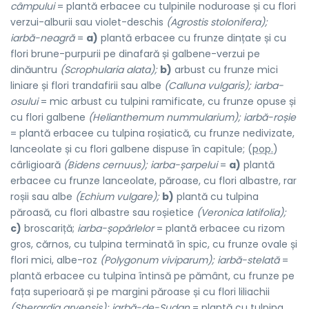
câmpului
= plantă erbacee cu tulpinile noduroase și cu flori
verzui-alburii sau violet-deschis
(Agrostis stolonifera);
iarbă-neagră
=
a)
plantă erbacee cu frunze dințate și cu
flori brune-purpurii pe dinafară și galbene-verzui pe
dinăuntru
(Scrophularia alata);
b)
arbust cu frunze mici
liniare și flori trandafirii sau albe
(Calluna vulgaris); iarba-
osului
= mic arbust cu tulpini ramificate, cu frunze opuse și
cu flori galbene
(Helianthemum nummularium); iarbă-roșie
= plantă erbacee cu tulpina roșiatică, cu frunze nedivizate,
lanceolate și cu flori galbene dispuse în capitule; (
pop.
)
cârligioară
(Bidens cernuus); iarba-șarpelui
=
a)
plantă
erbacee cu frunze lanceolate, păroase, cu flori albastre, rar
roșii sau albe
(Echium vulgare);
b)
plantă cu tulpina
păroasă, cu flori albastre sau roșietice
(Veronica latifolia);
c)
broscariță;
iarba-șopârlelor
= plantă erbacee cu rizom
gros, cărnos, cu tulpina terminată în spic, cu frunze ovale și
flori mici, albe-roz
(Polygonum viviparum); iarbă-stelată
=
plantă erbacee cu tulpina întinsă pe pământ, cu frunze pe
fața superioară și pe margini păroase și cu flori liliachii
(Sherardia arvensis); iarbă-de-Sudan
= plantă cu tulpina