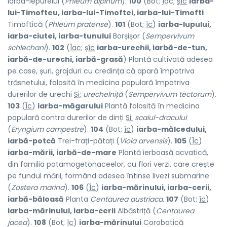
Iarba-iepurelui (
Phleum alpinum
).
100
(Bot;
îac
;
șîc
iarba-
lui-Timofteu, iarba-lui-Timoftei, iarba-lui-Timofti
Timoftică (
Phleum pratense
).
101
(Bot;
îc
)
iarba-lupului,
iarba-ciutei, iarba-tunului
Borșișor (
Sempervivum
schlechani
).
102
(
Îac
;
șîc
iarba-urechii, iarbă-de-tun,
iarbă-de-urechi, iarbă-grasă
) Plantă cultivată adesea
pe case, șuri, grajduri cu credința că apară împotriva
trăsnetului, folosită în medicina populară împotriva
durerilor de urechi
Si:
urechelniță
(
Sempervivum tectorum
).
103
(
Îc
)
iarba-măgarului
Plantă folosită în medicina
populară contra durerilor de dinți
Si:
scaiul-dracului
(
Eryngium campestre
).
104
(Bot;
îc
)
iarba-mălcedului,
iarbă-potcă
Trei-frați-pătați (
Viola arvensis
).
105
(
Îc
)
iarba-mării, iarbă-de-mare
Plantă ierboasă acvatică,
din familia potamogetonaceelor, cu flori verzi, care crește
pe fundul mării, formând adesea întinse livezi submarine
(
Zostera marina
).
106
(
Îc
)
iarba-mărinului, iarba-cerii,
iarbă-băloasă
Planta
Centaurea austriaca.
107
(Bot;
îc
)
iarba-mărinului, iarba-cerii
Albăstriță (
Centaurea
jacea
).
108
(Bot;
îc
)
iarba-mărinului
Corobatică