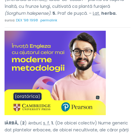
înaltă, cu frunze lungi, cultivată ca plantă furajeră
(Sorghum halepense).
5.
Praf de pușcă. –
Lat.
herba.
sursa:
DEX '98 1998
permalink
IÁRBĂ,
(
2
)
ierburi,
s. f.
1.
(De obicei colectiv) Nume generic
dat plantelor erbacee, de obicei necultivate, ale căror părți