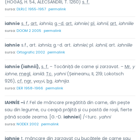
(HOGAȘ, H. 54, ALECSANDRI, T. 1260)
s. f.
sursa:
DLRLC 1955-1957
permalink
iahníe
s. f.
,
art.
iahnía,
g.-d.
art.
iahníei;
pl.
iahníi,
art.
iahníile
sursa:
DOOM 2 2005
permalink
iahníe
s.f., art.
iahnía,
g.-d. art.
iahníei;
pl.
iahníi,
art.
iahníile
sursa:
Ortografic 2002
permalink
iahníe (iahníi),
s. f.
– Tocăniță de carne și zarzavat. –
Mr.
y
iahne,
megl.
ianiiă.
Tc.
yahni
(Șeineanu, II, 219; Lokotsch
926),
cf.
ngr.
γιαχνί,
bg.
iahnija.
sursa:
DER 1958-1966
permalink
IAHNÍE ~i
f.
Fel de mâncare pregătită din carne, din pește
sau din legume, cu ceapă prăjită și cu pastă de roșii, fierte
până scade zeama. [G.-D.
iahniei
] /<turc.
yahni
sursa:
NODEX 2002
permalink
iahnie
t. mâncare din zarzavat cu bucățele de carne sau