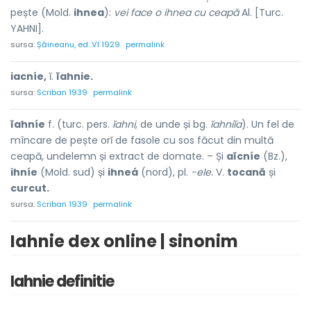
pește (Mold.
ihnea
):
vei face o ihnea cu ceapă
Al. [Turc.
YAHNI].
sursa:
Șăineanu, ed. VI 1929
permalink
iacníe,
ĭ.
ĭahnie.
sursa:
Scriban 1939
permalink
ĭahníe
f. (turc. pers.
ĭahni,
de unde și bg.
ĭahniĭa
). Un fel de
mîncare de pește orĭ de fasole cu sos făcut din multă
ceapă, undelemn și extract de domate. – Și
aĭcníe
(Bz.),
ihníe
(Mold. sud) și
ihneá
(nord), pl.
-ele.
V.
tocană
și
curcut.
sursa:
Scriban 1939
permalink
Iahnie dex online | sinonim
Iahnie definitie