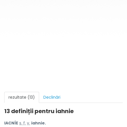
rezultate (13)
Declinări
13 definiții pentru
iahnie
IACNÍE
s. f.
v.
iahnie.