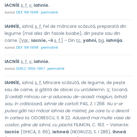
IACNÍE
s. f.
v.
iahnie.
sursa:
DEX '98 1998
permalink
IAHNÍE,
iahnii,
s. f.
Fel de mâncare scăzută, preparată din
legume (mai ales din fasole boabe), din pește sau din
carne. [
Var.
:
iacníe, -ii
s. f.
] – Din
tc.
yahni,
bg.
iahnija.
sursa:
DEX '98 1998
permalink
IACNÍE
s. f.
v.
iahnie.
sursa:
DLRLC 1955-1957
permalink
IAHNÍE,
iahnii,
s. f.
Mîncare scăzută, de legume, de pește
sau de carne, și gătită de obicei cu untdelemn.
V.
tocană.
Și ceilalți mîncau ce-și aduceau de-acasă: magiun, brînză
sau, în crăticioară, iahnie de cartofi.
PAS, Z. I 268.
Nu s-ar
putea găti nici măcar iahnia de mistreț, pe care tu o descrii
în cartea ta.
ODOBESCU, S. III 22.
Aduseră mai multe vase de
cositor, pline de iahnii, cu plachii.
FILIMON, C. 163. – Variante:
iacníe
(GHICA, S. 66),
iehneá
(NEGRUZZI, S. I 286),
ihneá