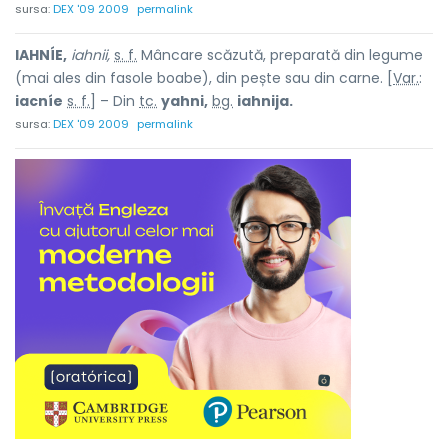
sursa:
DEX '09 2009
permalink
IAHNÍE,
iahnii,
s. f.
Mâncare scăzută, preparată din legume
(mai ales din fasole boabe), din pește sau din carne. [
Var.
:
iacníe
s. f.
] – Din
tc.
yahni,
bg.
iahnija.
sursa:
DEX '09 2009
permalink