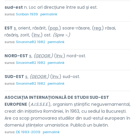
sud-est
n. Loc orĭ direcțiune între sud și est.
sursa:
Scriban 1939
permalink
EST
s.
orient, răsărit, (
pop.
) soare-răs
a
re, (
reg.
) răs
a
i,
răsăr
i
ș, zor
i
t, (
înv.
) ost.
(Spre ~.)
sursa:
Sinonime82 1982
permalink
NORD-
E
ST
s.
(
GEOGR.
)
(
înv.
) nord-
o
st.
sursa:
Sinonime82 1982
permalink
SUD-
E
ST
s.
(
GEOGR.
)
(
înv.
) sud-
o
st.
sursa:
Sinonime82 1982
permalink
ASOCIAȚIA INTERNAȚIONALĂ DE STUDII SUD-EST
EUROPENE
(
A.I.S.S.E.E.
), organism științific neguvernamental,
creat din inițiativa României, în 1963, cu sediul la București.
Are ca scop promovarea studiilor din sud-estul european în
domeniul științelor umanistice. Publică un buletin.
sursa:
DE 1993-2009
permalink