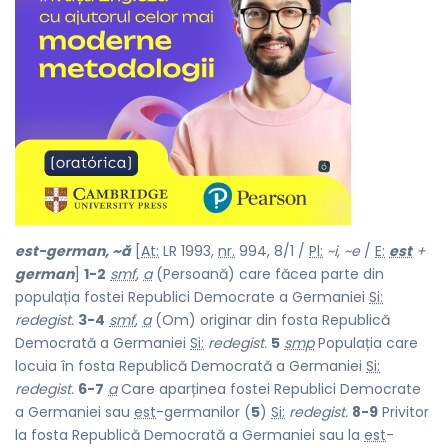
est-germ
a
n, ~ă
[
At:
LR 1993,
nr.
994, 8/1 /
Pl:
~i, ~e
/
E:
est
+
german
]
1-2
smf
,
a
(Persoană) care făcea parte din
populația fostei Republici Democrate a Germaniei
Si:
redegist.
3-4
smf
,
a
(Om) originar din fosta Republică
Democrată a Germaniei
Si:
redegist.
5
smp
Populația care
locuia în fosta Republică Democrată a Germaniei
Si:
redegist.
6-7
a
Care aparținea fostei Republici Democrate
a Germaniei sau
est
-germanilor (
5
)
Si:
redegist.
8-9
Privitor
la fosta Republică Democrată a Germaniei sau la
est
-