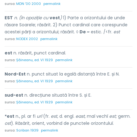
sursa:
MDN '00 2000
permalink
EST
n. (în opoziție cu
vest
)
1) Parte a orizontului de unde
răsare Soarele; răsărit. 2) Punct cardinal care corespunde
acestei părți a orizontului; răsărit. ◊
De ~
estic. /<fr.
est
sursa:
NODEX 2002
permalink
est
n. răsărit, punct cardinal.
sursa:
Șăineanu, ed. VI 1929
permalink
Nord-Est
n. punct situat la egală distanță între E. și N.
sursa:
Șăineanu, ed. VI 1929
permalink
sud-est
n. direcțiune situată între S. și E.
sursa:
Șăineanu, ed. VI 1929
permalink
*est
n., pl. ar fi
urĭ
(fr.
est,
d. engl.
east,
maĭ vechĭ
est;
germ.
ost
). Răsărit, orient, vorbind de punctele orizontuluĭ.
sursa:
Scriban 1939
permalink