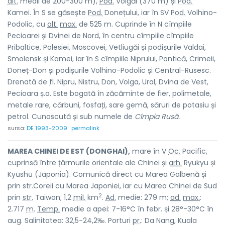
alt.
medii de 200-300 m),
Pod.
Volgăi (370 m) și
Pod.
Kamei. În S se găsește
Pod.
Donețului, iar în SV
Pod.
Volhino-
Podolic, cu
alt.
max.
de 525 m. Cuprinde în N cîmpiile
Pecioarei și Dvinei de Nord, în centru cîmpiile cîmpiile
Pribaltice, Polesiei, Moscovei, Vetliugăi și podișurile Valdai,
Smolensk și Kamei, iar în S cîmpiile Niprului, Pontică, Crimeii,
Doneț-Don și podișurile Volhino-Podolic și Central-Rusesc.
Drenată de
fl.
Nipru, Nistru, Don, Volga, Ural, Dvina de Vest,
Pecioara ș.a. Este bogată în zăcăminte de fier, polimetale,
metale rare, cărbuni, fosfați, sare gemă, săruri de potasiu și
petrol. Cunoscută și sub numele de
Cîmpia Rusă.
sursa:
DE 1993-2009
permalink
MAREA CHINEI DE EST (DONGHAI),
mare în V
Oc.
Pacific,
cuprinsă între țărmurile orientale ale Chinei și
arh.
Ryukyu și
Kyūshū (Japonia). Comunică direct cu Marea Galbenă și
prin str.Coreii cu Marea Japoniei, iar cu Marea Chinei de Sud
2
prin
str.
Taiwan; 1,2
mil.
km
.
Ad.
medie: 279 m;
ad.
max.
:
2.717
m.
Temp.
medie a apei: 7-16°C în febr. și 28°-30°C în
aug. Salinitatea: 32,5-24,2‰. Porturi
pr.
: Da Nang, Kuala