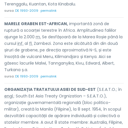
Terenggalu, Kuantan, Kota Kinabalu.
sursa:
DE 1993-2009
permalink
MARELE GRABEN EST-AFRICAN,
importantă zonă de
ruptură a scoarței terestre în Africa. Amplitudinea faliilor
ajunge la 2.000
m.
Se desfășoară de la Marea Roșie până la
cursul
inf.
al
fl.
Zambezi. Zona este alcătuită din din două
șiruri de grabene, pe direcția aproximativă N-S, și este
însoțită de vulcanii Meru, Kilimandjaro și Kenya. Aici se
găsesc lacurile Malwi, Tannganyika, Kivu, Edward, Albert,
Turkana ș.a.
sursa:
DE 1993-2009
permalink
ORGANIZAȚIA TRATATULUI ASIEI DE SUD-EST
(S.E.A.T.O.; în
engl.
: South Est Asia Treaty Orgnization – S.E.A.T.O.),
organizație guvernamentală regională (bloc politico-
militar), creată la Manila (Filipine), la 8 sept. 1954, în scopul
dezvoltării capacității de apărare individuală și colectivă a
statelor membre. A avut 8 state membre: Australia, Filipine,