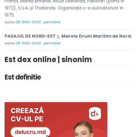
Franța, Marea Britanie, Noua Zeelandă, Pakistan (până în
1972), S.U.A. și Thailanda. Organizația s-a autodizolvat în
1975.
sursa:
DE 1993-2009
permalink
PASAJUL DE NORD-EST
v.
Marele Drum Maritim de Nord.
sursa:
DE 1993-2009
permalink
Est dex online | sinonim
Est definitie