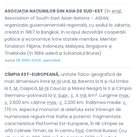
ASOCIAȚIA NAȚIUNILOR DIN ASIA DE SUD-EST
(în
engl.
:
Association of South-East Asian Nations –
ASEAN,
organizație guvernamentală regională, cu sediul la Jakarta,
creată în 1967 la Bangkok, în scopul dezvoltării cooperării
politice și economice între statele membre. Membri
fondatori: Filipine, Indonezia, Malaysia, Singapore și
Thailanda (în 1984 aderă și Sultanatul Brunei).
sursa:
DE 1993-2009
permalink
CÎMPIA EST-EUROPEANĂ,
unitate fizico-geografică de
mari dimensiuni între
M-ții
Ural,
M.
Barents la N și rîul Emba
la E,
M.
Caspică,
M-ții
Caucaz și Marea Neagră la S și Cîmpia
2
Germano-poloneză la
V.
Supr.
:
c.
4
mil.
km
. Lungime
max.
:
c.
2.600 km. Lățime
max.
:
c.
2.200 km. Înălțimea medie:
c.
170 m. Aspectul monoton al reliefului este întrerupt de
numeroase regiuni mai înalte și puternic fragmentate
caracteristice Platformei Est-Europene, În NE cîmpiei se
află Colinele Timan, iar în centru
Pod.
Central Rusesc (cu