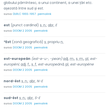
globului pămîntesc, a unui continent, a unei țări etc.
așezată între sud și est.
sursa:
DLRLC 1955-1957
permalink
est
(punct cardinal)
s. n.
;
abr.
E
sursa:
DOOM 2 2005
permalink
*Est
(zonă geografică)
s.
propriu
n.
sursa:
DOOM 2 2005
permalink
est-europeán
(est-e-u-, -pean)
adj.
m.
,
s. m.
,
pl.
est-
européni;
adj.
f.
,
s. f.
est-europeánă,
pl.
est-européne
sursa:
DOOM 2 2005
permalink
nord-ést
s. n.
;
abr.
N-E
sursa:
DOOM 2 2005
permalink
sud-ést
s. n.
;
abr.
S-E
sursa:
DOOM 2 2005
permalink