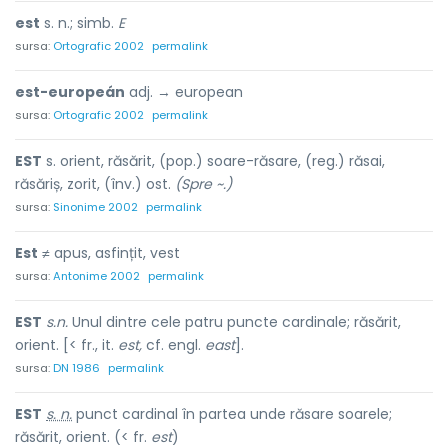
est
s. n.; simb.
E
sursa:
Ortografic 2002
permalink
est-europeán
adj. → european
sursa:
Ortografic 2002
permalink
EST
s. orient, răsărit, (pop.) soare-răsare, (reg.) răsai,
răsăriș, zorit, (înv.) ost.
(Spre ~.)
sursa:
Sinonime 2002
permalink
Est
≠ apus, asfințit, vest
sursa:
Antonime 2002
permalink
EST
s.n.
Unul dintre cele patru puncte cardinale; răsărit,
orient. [< fr., it.
est,
cf. engl.
east
].
sursa:
DN 1986
permalink
EST
s. n.
punct cardinal în partea unde răsare soarele;
răsărit, orient. (< fr.
est
)