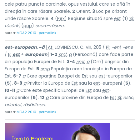
cele patru puncte cardinale, opus vestului, care se află în
direcția în care răsare Soarele.
2
Orient.
3
Loc pe orizont
unde răsare Soarele.
4
(
Pex
) Regiune situată spre
est
(
1
)
Si:
1
răsărit
,
(
pop
)
soare-răsare.
sursa:
MDA2 2010
permalink
est-europe
a
n, ~ă
[
At:
LOVINESCU, C. VIII, 205 /
Pl:
~
e
ni, ~
e
ne
/
E:
est
+
european
]
1-2
smf
,
a
(Persoană) care face parte
din populația Europei de Est.
3-4
smf
,
a
(Om) originar din
Europa de Est.
5
smp
Populația care locuiește în Europa de
Est.
6-7
a
Care aparține Europei de
Est
sau
est
-europenilor
(
5
).
8-9
a
Privitor la Europa de
Est
sau la
est
-europeni (
5
).
10-11
a
Care este specific Europei de
Est
sau
est
-
europenilor (
5
).
12
a
Care provine din Europa de
Est
Si:
estic,
oriental, răsăritean.
sursa:
MDA2 2010
permalink