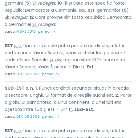
germani (
5
)
Si:
redegist.
10-11
a
Care este specific fostei
Republici Democrate a Germaniei sau
est
-germanilor (
5
)
Si:
redegist.
12
Care provine din fosta Republică Democrată
a Germaniei
Si:
redegist.
sursa:
MDA2 2010
permalink
EST
s. n.
Unul dintre cele patru puncte cardinale, aflat în
partea unde răsare Soarele, opus vestului; loc pe orizont
unde răsare Soarele;
p. ext.
regiune situată în locul unde
1
răsare Soarele; răsărit
, orient. – Din
fr.
Est.
sursa:
DEX '09 2009
permalink
SUD-ÉST
s. n.
1.
Punct cardinal secundar, situat în direcția
bisectoarei unghiului format de direcțiile sud și est.
2.
Parte
a globului pământesc, a unui continent, a unei țări etc.
așezată între sud și est. – Din
fr.
sud-est.
sursa:
DEX '09 2009
permalink
EST
s. n.
Unul dintre cele patru puncte cardinale, aflat în
partea unde răsare soarele, opus vestului; loc pe orizont