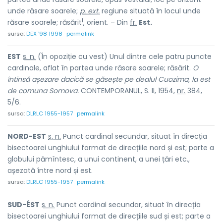
unde răsare soarele;
p. ext.
regiune situată în locul unde
1
răsare soarele; răsărit
, orient. – Din
fr.
Est.
sursa:
DEX '98 1998
permalink
EST
s. n.
(În opoziție cu
vest
) Unul dintre cele patru puncte
cardinale, aflat în partea unde răsare soarele; răsărit.
O
întinsă așezare dacică se găsește pe dealul Cuozima, la est
de comuna Somova.
CONTEMPORANUL, S. II, 1954,
nr.
384,
5/6.
sursa:
DLRLC 1955-1957
permalink
NORD-EST
s. n.
Punct cardinal secundar, situat în direcția
bisectoarei unghiului format de direcțiile nord și est; parte a
globului pămîntesc, a unui continent, a unei țări etc.,
așezată între nord și est.
sursa:
DLRLC 1955-1957
permalink
SUD-ÉST
s. n.
Punct cardinal secundar, situat în direcția
bisectoarei unghiului format de direcțiile sud și est; parte a