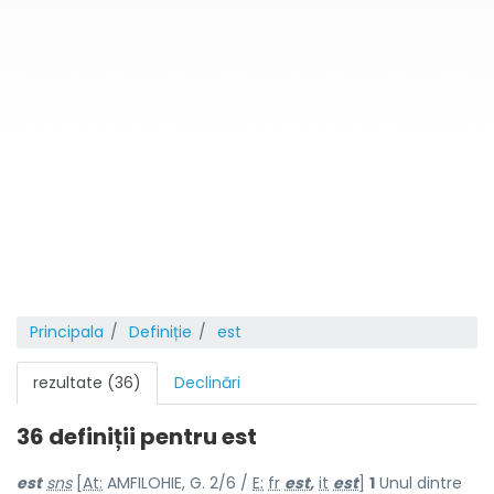
Principala
Definiție
est
rezultate (36)
Declinări
36 definiții pentru
est
est
sns
[
At:
AMFILOHIE, G. 2/6 /
E:
fr
est
,
it
est
]
1
Unul dintre