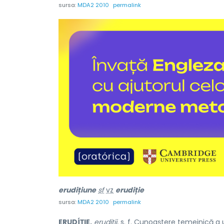
sursa:
MDA2 2010
permalink
erudiți
u
ne
sf
vz
erudiție
sursa:
MDA2 2010
permalink
ERUDÍȚIE,
erudiții,
s. f.
Cunoaștere temeinică a une