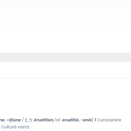
ne, ~iți
u
ne
/
E:
fr
érudition,
lat
eruditio, -onis
]
1
Cunoaștere
Cultură vastă.