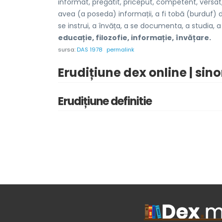
informat, pregătit, priceput, competent, versat,
avea (a poseda) informații, a fi tobă (burduf) de
se instrui, a învăța, a se documenta, a studia, a 
educație, filozofie, informație, învățare.
sursa:
DAS 1978
permalink
Erudițiune dex online | sin
Erudițiune definitie