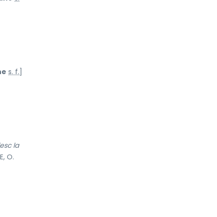
ne
s. f.
]
esc la
E, O.