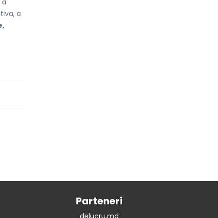
 a
tiva, a
e,
Parteneri
delucru.md