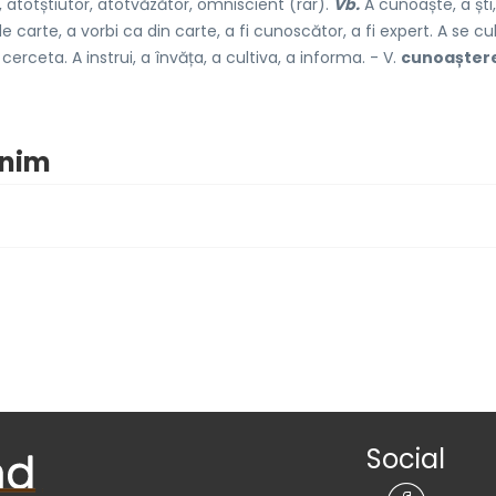
 atotștiutor, atotvăzător, omniscient (rar).
Vb.
A cunoaște, a ști,
 carte, a vorbi ca din carte, a fi cunoscător, a fi expert. A se cul
cerceta. A instrui, a învăța, a cultiva, a informa. - V.
cunoașter
onim
Social