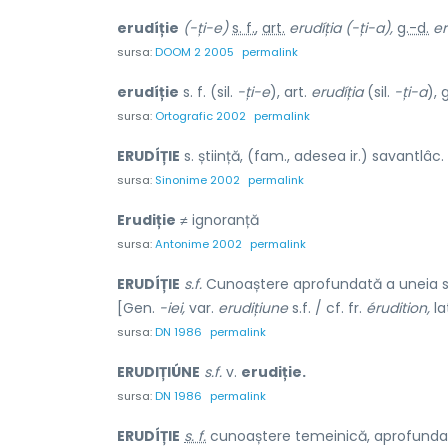
erudíție
(-ți-e)
s. f.
,
art.
erudíția
(-ți-a),
g.-d.
er
sursa:
DOOM 2 2005
permalink
erudíție
s. f. (sil.
-ți-e
), art.
erudíția
(sil.
-ți-a
), 
sursa:
Ortografic 2002
permalink
ERUDÍȚIE
s. știință, (fam., adesea ir.) savantlâc.
sursa:
Sinonime 2002
permalink
Erudiție
≠ ignoranță
sursa:
Antonime 2002
permalink
ERUDÍȚIE
s.f.
Cunoaștere aprofundată a uneia sau
[Gen.
-iei,
var.
erudițiune
s.f. / cf. fr.
érudition,
la
sursa:
DN 1986
permalink
ERUDIȚIÚNE
s.f.
v.
erudiție.
sursa:
DN 1986
permalink
ERUDÍȚIE
s. f.
cunoaștere temeinică, aprofundată 