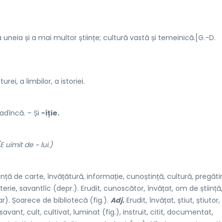
neia și a mai multor științe; cultură vastă și temeinică.[G.-D.
ei, a limbilor, a istoriei.
 adîncă. – Și
-íție.
E uimit de ~ lui.)
iință de carte, învățătură, informație, cunoștință, cultură, pregătir
terie, savantlîc (depr.). Erudit, cunoscător, învățat, om de știință
ar). Șoarece de bibliotecă (fig.).
Adj.
Erudit, învățat, știut, știutor
avant, cult, cultivat, luminat (fig.), instruit, citit, documentat,