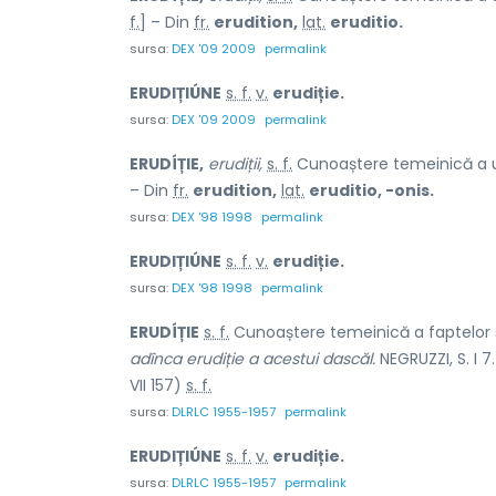
f.
] – Din
fr.
erudition,
lat.
eruditio.
sursa:
DEX '09 2009
permalink
ERUDIȚIÚNE
s. f.
v.
erudiție.
sursa:
DEX '09 2009
permalink
ERUDÍȚIE,
erudiții,
s. f.
Cunoaștere temeinică a un
– Din
fr.
erudition,
lat.
eruditio, -onis.
sursa:
DEX '98 1998
permalink
ERUDIȚIÚNE
s. f.
v.
erudiție.
sursa:
DEX '98 1998
permalink
ERUDÍȚIE
s. f.
Cunoaștere temeinică a faptelor sa
adînca erudiție a acestui dascăl.
NEGRUZZI, S. I 7
VII 157)
s. f.
sursa:
DLRLC 1955-1957
permalink
ERUDIȚIÚNE
s. f.
v.
erudiție.
sursa:
DLRLC 1955-1957
permalink