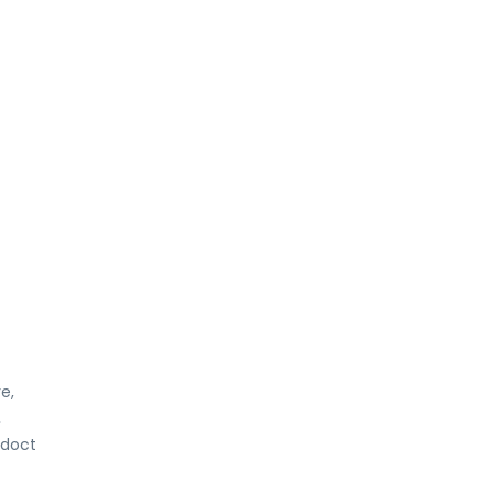
e,
,
, doct