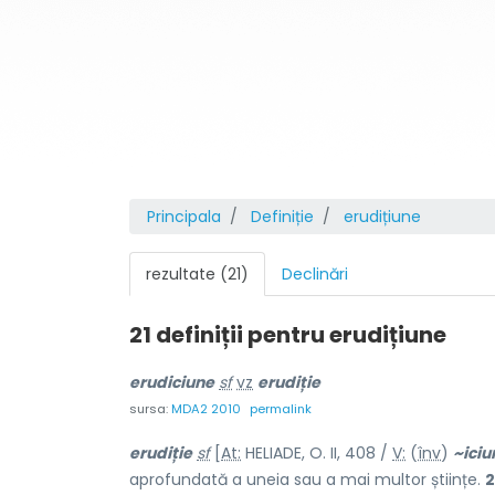
Principala
Definiție
erudițiune
rezultate (21)
Declinări
21 definiții pentru
erudițiune
erudici
u
ne
sf
vz
erudiție
sursa:
MDA2 2010
permalink
erud
i
ție
sf
[
At:
HELIADE, O. II, 408 /
V:
(
înv
)
~ici
u
aprofundată a uneia sau a mai multor științe.
2