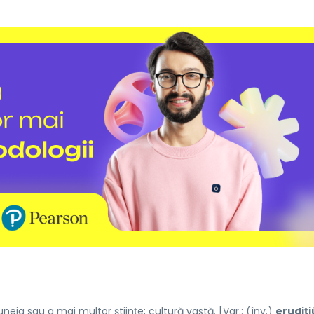
ia sau a mai multor științe; cultură vastă. [
Var.
: (
înv.
)
erudiț