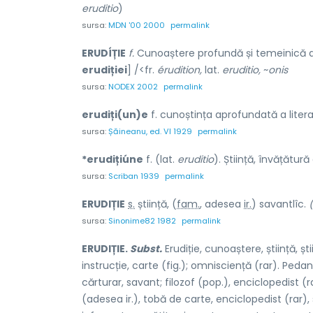
eruditio
)
sursa:
MDN '00 2000
permalink
ERUDÍȚIE
f.
Cunoaștere profundă și temeinică a u
erudiției
] /<fr.
érudition,
lat.
eruditio,
~
onis
sursa:
NODEX 2002
permalink
erudiți(un)e
f. cunoștința aprofundată a literatur
sursa:
Șăineanu, ed. VI 1929
permalink
*erudițiúne
f. (lat.
eruditio
). Știință, învățătură
sursa:
Scriban 1939
permalink
ERUD
I
ȚIE
s.
știință, (
fam.
, adesea
ir.
) savantl
î
c.
(
sursa:
Sinonime82 1982
permalink
ERUDIȚIE.
Subst.
Erudiție, cunoaștere, știință, șt
instrucție, carte (fig.); omnisciență (rar). Pedan
cărturar, savant; filozof (pop.), enciclopedist (r
(adesea ir.), tobă de carte, enciclopedist (rar), s