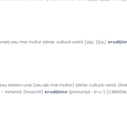
eia sau mai multor științe; cultură vastă. [
Var.
: (
înv.
)
erudițiú
u datelor unei (sau ale mai multor) științe; cultură vastă.
Gînd
. – Variantă: (învechit)
erudițiúne
(pronunțat
-ți-u-
) (CARAGIAL