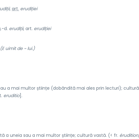
udíții,
art.
erudíției
g.-d.
erudíții,
art.
erudíției
(E uimit de ~ lui.)
 a mai multor științe (dobândită mai ales prin lecturi); cultură
t.
eruditio
].
a uneia sau a mai multor științe; cultură vastă. (< fr.
érudition