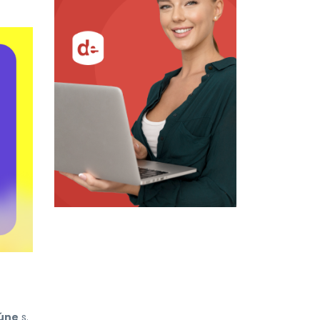
iúne
s.