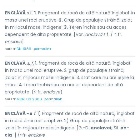
ENCLÁVĂ
s.f.
1.
Fragment de rocă de altă natură înglobat în
masa unei roci eruptive.
2.
Grup de populație străină izolat
în mijlocul masei indigene.
3.
Teren închis sau cu acces
dependent de altă proprietate. [Var.
anclavă
s.f. / < fr.
enclave
].
sursa:
DN 1986
permalink
ENCLÁVĂ
s. f.
1. fragment de rocă de altă natură, înglobat
în masa unei roci eruptive. 2. grup de populație străină,
izolat în mijlocul masei indigene. 3. stat care nu are ieșire la
mare. 4. teren închis sau cu acces dependent de altă
proprietate. (< fr.
enclave
)
sursa:
MDN '00 2000
permalink
ENCLÁVĂ ~e
f.
1) Fragment de rocă de altă natură, înglobat
în masa unei roci eruptive. 2) Grup de populație străină
izolat în mijlocul masei indigene. [G.-D.
enclavei;
Sil.
en
-
cla
-] /<fr.
enclave