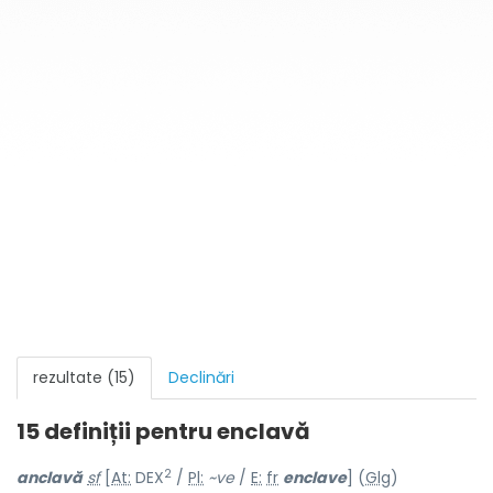
rezultate (15)
Declinări
15 definiții pentru
enclavă
2
anclavă
sf
[
At:
DEX
/
Pl:
~ve
/
E:
fr
enclave
] (
Glg
)