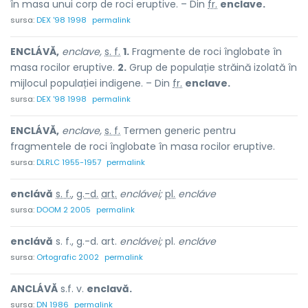
în masa unui corp de roci eruptive. – Din
fr.
enclave.
sursa:
DEX '98 1998
permalink
ENCLÁVĂ,
enclave,
s. f.
1.
Fragmente de roci înglobate în
masa rocilor eruptive.
2.
Grup de populație străină izolată în
mijlocul populației indigene. – Din
fr.
enclave.
sursa:
DEX '98 1998
permalink
ENCLÁVĂ,
enclave,
s. f.
Termen generic pentru
fragmentele de roci înglobate în masa rocilor eruptive.
sursa:
DLRLC 1955-1957
permalink
enclávă
s. f.
,
g.-d.
art.
enclávei;
pl.
encláve
sursa:
DOOM 2 2005
permalink
enclávă
s. f., g.-d. art.
enclávei;
pl.
encláve
sursa:
Ortografic 2002
permalink
ANCLÁVĂ
s.f. v.
enclavă.
sursa:
DN 1986
permalink