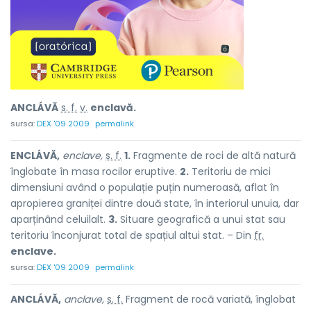
ANCLÁVĂ
s. f.
v.
enclavă.
sursa:
DEX '09 2009
permalink
ENCLÁVĂ,
enclave,
s. f.
1.
Fragmente de roci de altă natură
înglobate în masa rocilor eruptive.
2.
Teritoriu de mici
dimensiuni având o populație puțin numeroasă, aflat în
apropierea graniței dintre două state, în interiorul unuia, dar
aparținând celuilalt.
3.
Situare geografică a unui stat sau
teritoriu înconjurat total de spațiul altui stat. – Din
fr.
enclave.
sursa:
DEX '09 2009
permalink
ANCLÁVĂ,
anclave,
s. f.
Fragment de rocă variată, înglobat