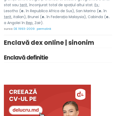
stat sau
terit.
înconjurat total de spațiul altui stat.
Ex.
:
Lesotho (
e.
în Republica Africa de Sus), San Marino (
e.
în
terit.
italian), Brunei (
e.
în Federația Malaysia), Cabinda (
e.
a Angolei în
Rep.
Zair).
sursa:
DE 1993-2009
permalink
Enclavă dex online | sinonim
Enclavă definitie