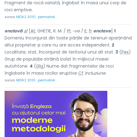
Fragment de rocă variată, înglobat în masa unui corp de
roci emptive.
sursa:
MDA2 2010
permalink
encl
a
vă
sf
[
At:
GHEȚIE, R. M. /
Pl:
~ve
/
E:
fr
enclave
]
1
Domeniu înconjurat din toate părțile de terenuri aparținând
altui proprietar și care nu are acces independent.
2
Localitate, stat, înconjurat de teritoriul unui alt stat.
3
(
Pex
)
Grup de populație străină izolat în mijlocul masei
autohtone.
4
(
Glg
) Nume dat fragmentelor de roci
înglobate în masa rocilor eruptive
Cf
incluziune.
sursa:
MDA2 2010
permalink