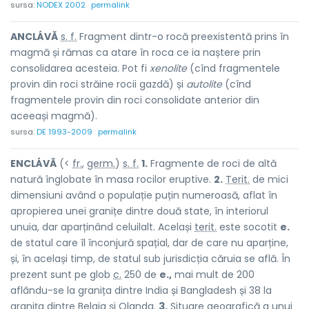
sursa:
NODEX 2002
permalink
ANCLÁVĂ
s. f.
Fragment dintr-o rocă preexistentă prins în
magmă și rămas ca atare în roca ce ia naștere prin
consolidarea acesteia. Pot fi
xenolite
(cînd fragmentele
provin din roci străine rocii gazdă) și
autolite
(cînd
fragmentele provin din roci consolidate anterior din
aceeași magmă).
sursa:
DE 1993-2009
permalink
ENCLÁVĂ
(<
fr.
,
germ.
)
s. f.
1.
Fragmente de roci de altă
natură înglobate în masa rocilor eruptive.
2.
Terit.
de mici
dimensiuni având o populație puțin numeroasă, aflat în
apropierea unei granițe dintre două state, în interiorul
unuia, dar aparținând celuilalt. Același
terit.
este socotit
e.
de statul care îl înconjură spațial, dar de care nu aparține,
și, în același timp, de statul sub jurisdicția căruia se află. În
prezent sunt pe glob
c.
250 de
e.,
mai mult de 200
aflându-se la granița dintre India și Bangladesh și 38 la
granița dintre Belgia și Olanda.
3.
Situare geografică a unui