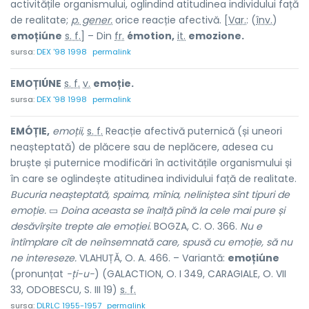
activitățile organismului, oglindind atitudinea individului față
de realitate;
p. gener.
orice reacție afectivă. [
Var.
: (
înv.
)
emoțiúne
s. f.
] – Din
fr.
émotion,
it.
emozione.
sursa:
DEX '98 1998
permalink
EMOȚIÚNE
s. f.
v.
emoție.
sursa:
DEX '98 1998
permalink
EMÓȚIE,
emoții,
s. f.
Reacție afectivă puternică (și uneori
neașteptată) de plăcere sau de neplăcere, adesea cu
bruște și puternice modificări în activitățile organismului și
în care se oglindește atitudinea individului față de realitate.
Bucuria neașteptată, spaima, mînia, neliniștea sînt tipuri de
emoție.
▭
Doina aceasta se înalță pînă la cele mai pure și
desăvîrșite trepte ale emoției.
BOGZA, C. O. 366.
Nu e
întîmplare cît de neînsemnată care, spusă cu emoție, să nu
ne intereseze.
VLAHUȚĂ, O. A. 466. – Variantă:
emoțiúne
(pronunțat
-ți-u-
) (GALACTION, O. I 349, CARAGIALE, O. VII
33, ODOBESCU, S. III 19)
s. f.
sursa:
DLRLC 1955-1957
permalink