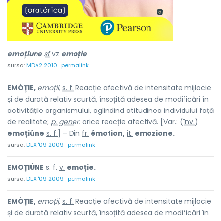
emoți
u
ne
sf
vz
emoție
sursa:
MDA2 2010
permalink
EMÓȚIE,
emoții,
s. f.
Reacție afectivă de intensitate mijlocie
și de durată relativ scurtă, însoțită adesea de modificări în
activitățile organismului, oglindind atitudinea individului față
de realitate;
p. gener.
orice reacție afectivă. [
Var.
: (
înv.
)
emoțiúne
s. f.
] – Din
fr.
émotion,
it.
emozione.
sursa:
DEX '09 2009
permalink
EMOȚIÚNE
s. f.
v.
emoție.
sursa:
DEX '09 2009
permalink
EMÓȚIE,
emoții,
s. f.
Reacție afectivă de intensitate mijlocie
și de durată relativ scurtă, însoțită adesea de modificări în