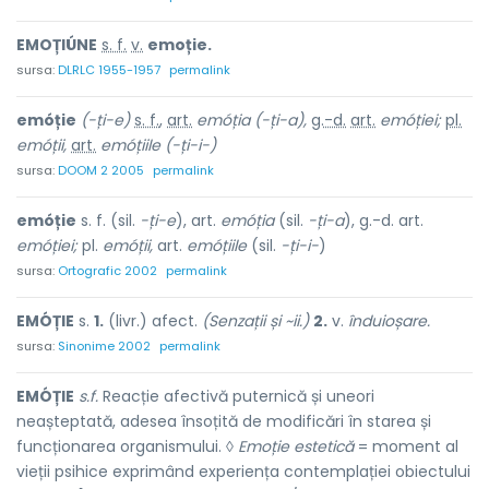
EMOȚIÚNE
s. f.
v.
emoție.
sursa:
DLRLC 1955-1957
permalink
emóție
(-ți-e)
s. f.
,
art.
emóția
(-ți-a),
g.-d.
art.
emóției;
pl.
emóții,
art.
emóțiile
(-ți-i-)
sursa:
DOOM 2 2005
permalink
emóție
s. f. (sil.
-ți-e
), art.
emóția
(sil.
-ți-a
), g.-d. art.
emóției;
pl.
emóții,
art.
emóțiile
(sil.
-ți-i-
)
sursa:
Ortografic 2002
permalink
EMÓȚIE
s.
1.
(livr.) afect.
(Senzații și ~ii.)
2.
v.
înduioșare.
sursa:
Sinonime 2002
permalink
EMÓȚIE
s.f.
Reacție afectivă puternică și uneori
neașteptată, adesea însoțită de modificări în starea și
funcționarea organismului. ◊
Emoție estetică
= moment al
vieții psihice exprimând experiența contemplației obiectului