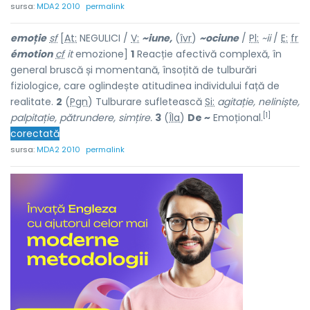
sursa:
MDA2 2010
permalink
em
o
ție
sf
[
At:
NEGULICI /
V:
~i
u
ne,
(
îvr
)
~oci
u
ne
/
Pl:
~ii
/
E:
fr
émotion
cf
it
emozione]
1
Reacție afectivă complexă, în
general bruscă și momentană, însoțită de tulburări
fiziologice, care oglindește atitudinea individului față de
realitate.
2
(
Pgn
) Tulburare sufletească
Si:
agitație, neliniște,
[1]
palpitație, pătrundere, simțire.
3
(
Îla
)
De ~
Emoțional.
corectată
sursa:
MDA2 2010
permalink