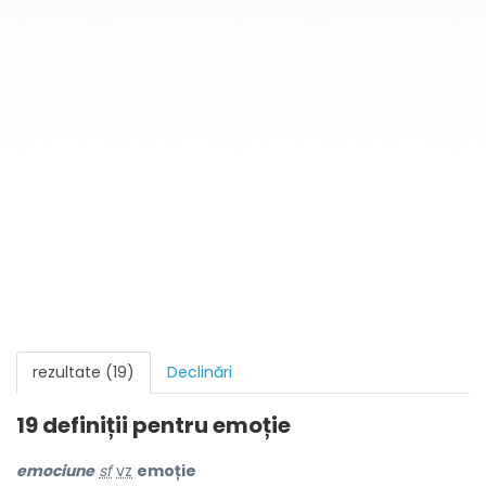
rezultate (19)
Declinări
19 definiții pentru
emoție
emoci
u
ne
sf
vz
emoție