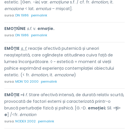
estetic. [Gen.
-iei,
var.
emoțiune
s.f. / cf. fr.
émotion,
it.
emozione
< lat.
emotus
– mișcat].
sursa:
DN 1986
permalink
EMOȚIÚNE
s.f.
v.
emoție.
sursa:
DN 1986
permalink
EMÓȚIE
s. f.
reacție afectivă puternică și uneori
neașteptată, care oglindește atitudinea cuiva față de
lumea înconjurătoare. ◊ ~ estetică = moment al vieții
psihice exprimând experiența contemplației obiectului
estetic. (< fr.
émotion,
it.
emozione
)
sursa:
MDN '00 2000
permalink
EMÓȚIE ~i
f.
Stare afectivă intensă, de durată relativ scurtă,
provocată de factori externi și caracterizată printr-o
bruscă perturbație fizică și psihică. [G.-D.
emoției;
Sil.
-ți-
e
] /<fr.
émotion
sursa:
NODEX 2002
permalink