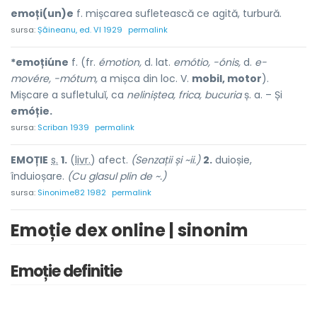
emoți(un)e
f. mișcarea sufletească ce agită, turbură.
sursa:
Șăineanu, ed. VI 1929
permalink
*emoțiúne
f. (fr.
émotion,
d. lat.
emótio, -ónis,
d.
e-
movére, -mótum,
a mișca din loc. V.
mobil, motor
).
Mișcare a sufletuluĭ, ca
neliniștea, frica, bucuria
ș. a. – Și
emóție.
sursa:
Scriban 1939
permalink
EM
O
ȚIE
s.
1.
(
livr.
) af
e
ct.
(Senzații și ~ii.)
2.
duioșie,
înduioșare.
(Cu glasul plin de ~.)
sursa:
Sinonime82 1982
permalink
Emoție dex online | sinonim
Emoție definitie