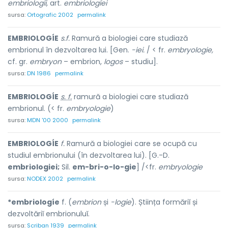
embriologíi,
art.
embriologíei
sursa:
Ortografic 2002
permalink
EMBRIOLOGÍE
s.f.
Ramură a biologiei care studiază
embrionul în dezvoltarea lui. [Gen.
-iei.
/ < fr.
embryologie,
cf. gr.
embryon
– embrion,
logos
– studiu].
sursa:
DN 1986
permalink
EMBRIOLOGÍE
s. f.
ramură a biologiei care studiază
embrionul. (< fr.
embryologie
)
sursa:
MDN '00 2000
permalink
EMBRIOLOGÍE
f.
Ramură a biologiei care se ocupă cu
studiul embrionului (în dezvoltarea lui). [G.-D.
embriologiei;
Sil.
em-bri-o-lo-gie
] /<fr.
embryologie
sursa:
NODEX 2002
permalink
*embriologíe
f. (
embrion
și
-logie
). Știința formăriĭ și
dezvoltăriĭ embrionuluĭ.
sursa:
Scriban 1939
permalink