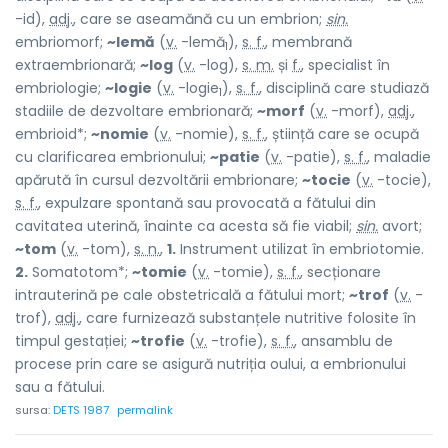
-id),
adj.
, care se aseamănă cu un embrion;
sin.
embriomorf;
~lemă
(
v.
-lemă
),
s. f.
, membrană
1
extraembrionară;
~log
(
v.
-log),
s. m.
și
f.
, specialist în
embriologie;
~logie
(
v.
-logie
),
s. f.
, disciplină care studiază
1
stadiile de dezvoltare embrionară;
~morf
(
v.
-morf),
adj.
,
embrioid*;
~nomie
(
v.
-nomie),
s. f.
, știință care se ocupă
cu clarificarea embrionului;
~patie
(
v.
-patie),
s. f.
, maladie
apărută în cursul dezvoltării embrionare;
~tocie
(
v.
-tocie),
s. f.
, expulzare spontană sau provocată a fătului din
cavitatea uterină, înainte ca acesta să fie viabil;
sin.
avort;
~tom
(
v.
-tom),
s. n.
,
1.
Instrument utilizat în embriotomie.
2.
Somatotom*;
~tomie
(
v.
-tomie),
s. f.
, secționare
intrauterină pe cale obstetricală a fătului mort;
~trof
(
v.
-
trof),
adj.
, care furnizează substanțele nutritive folosite în
timpul gestației;
~trofie
(
v.
-trofie),
s. f.
, ansamblu de
procese prin care se asigură nutriția oului, a embrionului
sau a fătului.
sursa:
DETS 1987
permalink