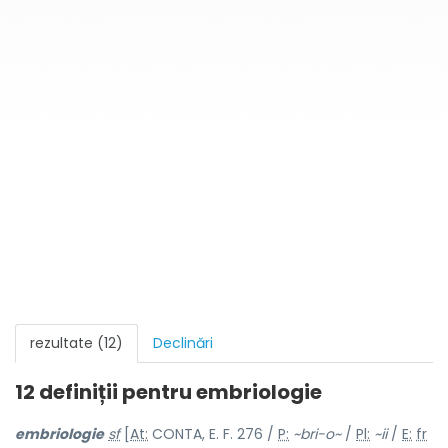
rezultate (12)
Declinări
12 definiții pentru
embriologie
embriolog
i
e
sf
[
At:
CONTA, E. F. 276 /
P:
~bri-o~
/
Pl:
~
i
i
/
E:
fr