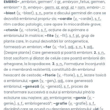
EMBRIO-
„embrion, germen”. ◊
gr.
embryon
„fetus, germen,
embrion” >
fr.
embryo-,
germ.
id.
,
engl.
id.
>
rom.
embrio-.
□
~blast
(
v.
-blast),
s. n.
, parte a discului germinal din care se
dezvoltă embrionul propriu-zis;
~cardie
(
v.
-cardie),
s. f.
,
ritm cardiac patologic, care apare în miocarditele grave;
~ctonie
(
v.
-ctonie),
s. f.
, acțiune de suprimare a
embrionului în matrice;
~fite
(
v.
-fit),
s. f.
pl.
, grup de
plante care, în cursul dezvoltării lor ontogenetice,
formează un embrion;
~for
(
v.
-for),
adj.
,
s. n.
,
1.
adj.
,
(Despre plante) Care generează și poartă embrioni.
2.
s. n.
,
Strat saciform și dilatat de celule care poartă embrionii din
arhegoane, la licopodiacee.
3.
s. n.
, Formațiune înconjurată
de o membrană rezistentă, constituită din embrionul
hexacant de cestode;
~ftorie
(
v.
-ftorie),
s. f.
, lezare toxică
a embrionului;
~gen
(
v.
-gen
),
adj.
, care generează
1
embrionul;
~geneză
(
v.
-geneză),
s. f.
, proces de
transformare succesivă a oului și embrionului pînă la
ecloziune sau naștere;
sin.
embriogenie;
~genie
(
v.
-
genie
),
s. f.
, embriogeneză*;
~grafie
(
v.
-grafie),
s. f.
,
1
disciplină care se ocupă cu descrierea embrionului;
~id
(
v.