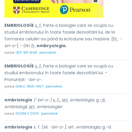
EMBRIOLOGÍE
s. f.
Parte a biologiei care se ocupă cu
studiul embrionului în toate fazele dezvoltării lui, de la
formarea celulei-ou până la ecloziune sau naștere. [
Pr.
:
-
bri-o-
] – Din
fr.
embryologie.
sursa:
DEX '98 1998
permalink
EMBRIOLOGÍE
s. f.
Parte a biologiei care se ocupă cu
studiul embrionului în toate fazele dezvoltării lui. –
Pronunțat:
-bri-o-.
sursa:
DLRLC 1955-1957
permalink
embriologíe
(-bri-o-)
s. f.
,
art.
embriología,
g.-d.
embriologíi,
art.
embriologíei
sursa:
DOOM 2 2005
permalink
embriologíe
s. f. (sil.
-bri-o-),
art.
embriología,
g.-d.