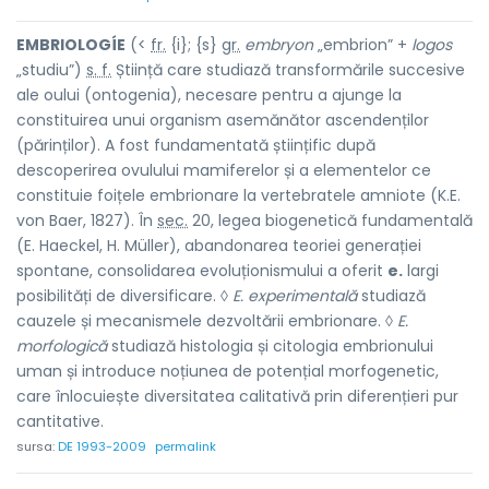
EMBRIOLOGÍE
(<
fr.
{i}; {s}
gr.
embryon
„embrion” +
logos
„studiu”)
s. f.
Știință care studiază transformările succesive
ale oului (ontogenia), necesare pentru a ajunge la
constituirea unui organism asemănător ascendenților
(părinților). A fost fundamentată științific după
descoperirea ovulului mamiferelor și a elementelor ce
constituie foițele embrionare la vertebratele amniote (K.E.
von Baer, 1827). În
sec.
20, legea biogenetică fundamentală
(E. Haeckel, H. Müller), abandonarea teoriei generației
spontane, consolidarea evoluționismului a oferit
e.
largi
posibilități de diversificare. ◊
E. experimentală
studiază
cauzele și mecanismele dezvoltării embrionare. ◊
E.
morfologică
studiază histologia și citologia embrionului
uman și introduce noțiunea de potențial morfogenetic,
care înlocuiește diversitatea calitativă prin diferențieri pur
cantitative.
sursa:
DE 1993-2009
permalink