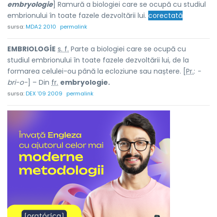
embryologie
] Ramură a biologiei care se ocupă cu studiul
embrionului în toate fazele dezvoltării lui.
corectată
sursa:
MDA2 2010
permalink
EMBRIOLOGÍE
s. f.
Parte a biologiei care se ocupă cu
studiul embrionului în toate fazele dezvoltării lui, de la
formarea celulei-ou până la ecloziune sau naștere. [
Pr.
:
-
bri-o-
] – Din
fr.
embryologie.
sursa:
DEX '09 2009
permalink