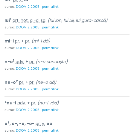
sursa:
DOOM 2 2005
permalink
1
lui
art. hot.
g.-d.
sg.
(lui Ion, lui Lili, lui gură-cască)
sursa:
DOOM 2 2005
permalink
mi-i
pr.
+
pr.
(mi-i dă)
sursa:
DOOM 2 2005
permalink
1
n-o
adv.
+
pr.
(n-o cunoaște)
sursa:
DOOM 2 2005
permalink
2
ne-o
pr.
+
pr.
(ne-o dă)
sursa:
DOOM 2 2005
permalink
*nu-l
adv.
+
pr.
(nu-l văd)
sursa:
DOOM 2 2005
permalink
7
o
, o-, -o, -o-
pr.
v.
ea
sursa:
DOOM 2 2005
permalink