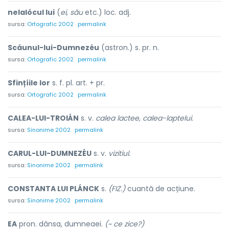
nelalócul lui
(
ei, său
etc.) loc. adj.
sursa:
Ortografic 2002
permalink
Scáunul-lui-Dumnezéu
(astron.) s. pr. n.
sursa:
Ortografic 2002
permalink
Sfințíile lor
s. f. pl. art. + pr.
sursa:
Ortografic 2002
permalink
CALEA-LUI-TROIÁN
s. v.
calea lactee, calea-laptelui.
sursa:
Sinonime 2002
permalink
CARUL-LUI-DUMNEZÉU
s. v.
vizitiul.
sursa:
Sinonime 2002
permalink
CONSTANTA LUI PLÁNCK
s.
(FIZ.)
cuantă de acțiune.
sursa:
Sinonime 2002
permalink
EA
pron. dânsa, dumneaei.
(~ ce zice?)