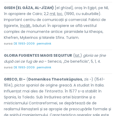
GISEH (EL GÂZA, AL-JῙZAH)
[el ghízəl], oraș în Egipt, pe Nil,
în apropiere de Cairo; 2,2
mil.
loc.
(1990, cu suburbiile).
Important centru de comunicații și comercial. Fabrici de
țigarete,
încălț.
, băuturi. În apropiere se află vestitul
complex de monumente antice: piramidele lui Kheops,
Khefren, Mykerinos și Marele Sfinx. Turism.
sursa:
DE 1993-2009
permalink
GLORIA FUGIENTES MAGIS SEQUITUR
(
lat.
)
gloria se ține
după cei ce fug de ea
– Seneca, „De beneficiis”, 5, 1, 4.
sursa:
DE 1993-2009
permalink
GRECO, El ~
(
Domenikos Theotokúpulos,
zis ~) (1541-
1614), pictor spaniol de origine greacă. A studiat în Italia.
Influențat mai ales de Tintoretto. În 1577 s-a stabilit în
Spania, la Toledo. Sub înrâurirea artei bizantine și a
misticismului Contrareformei, se depărtează de de
realismul Renașterii și se apropie de preocupările formale și
de spiritul manierismului. Caracteristica operelor sale este