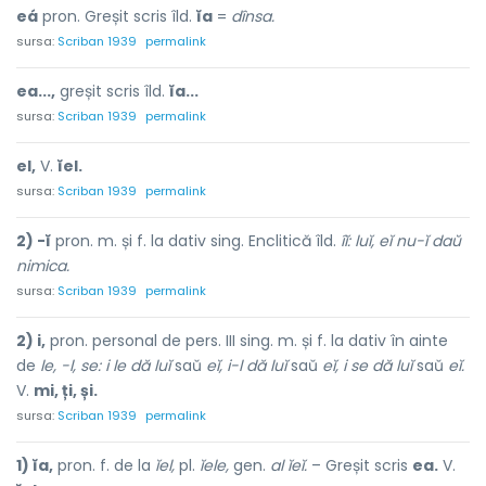
eá
pron. Greșit scris îld.
ĭa
=
dînsa.
sursa:
Scriban 1939
permalink
ea...,
greșit scris îld.
ĭa...
sursa:
Scriban 1939
permalink
el,
V.
ĭel.
sursa:
Scriban 1939
permalink
2) -ĭ
pron. m. și f. la dativ sing. Enclitică îld.
îĭ: luĭ, eĭ nu-ĭ daŭ
nimica.
sursa:
Scriban 1939
permalink
2) i,
pron. personal de pers. III sing. m. și f. la dativ în ainte
de
le, -l, se: i le dă luĭ
saŭ
eĭ, i-l dă luĭ
saŭ
eĭ, i se dă luĭ
saŭ
eĭ.
V.
mi, ți, și.
sursa:
Scriban 1939
permalink
1) ĭa,
pron. f. de la
ĭel,
pl.
ĭele,
gen.
al ĭeĭ.
– Greșit scris
ea.
V.