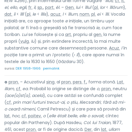
REW 4266), prin intermediul unei forme vulgare *
ĭllus;
cf.
it.
el, ello, egli,
fr.
il,
sp.
,
port.
él.
–
Gen.
lui
<
ĭlluĭ
(
pl.
lor
<
ĭllōrum
),
dat.
îi
<
ĭllĭ
(
pl.
le
<
ĭllis
),
acuz.
l
<
ĭllum,
nom.
pl.
ei
<
ĭlli.
Vocala
inițială are, ca aproape toate
e
inițiale, un timbru ușor
palatal; ar fi însă o greșeală să fie transcrisă
ie,
cum face
Scriban.
Lui
se folosește și ca
art.
propriu al
gen.
la nume
proprii (
vulg.
lu
) și, prin extindere incorectă, la mai multe
substantive comune care desemnează persoane.
Acuz.
l
în
poziție tare a primit un
î
protetic (›
îl
), care apare numai în
textele de la 1630 la 1650 (Găzdaru 30).
sursa:
DER 1958-1966
permalink
o
pron.
– Acuzativul
sing.
al
pron.
pers.
f.
, forma atonă.
Lat.
illam,
cf.
ea.
Probabil la origine se distinge de
o,
pron.
neutru
(ace(a)st(a), acela
), cu care astăzi se confundă complet
(
cf.
prin mari furtuni trecut-ai, o știu,
Alecsandri;
fără să mi-
o ceară nimeni,
Camil Petrescu) și care pare să provină din
lat.
hoc,
cf.
poitev.
o
(
elle était belle, elle o savait,
cîntec
popular din Parthenay). După Hasdeu,
Col. lui Traian,
1877,
461, acest
pron.
ar fi de origine dacică.
Der.
din
lat.
ullam