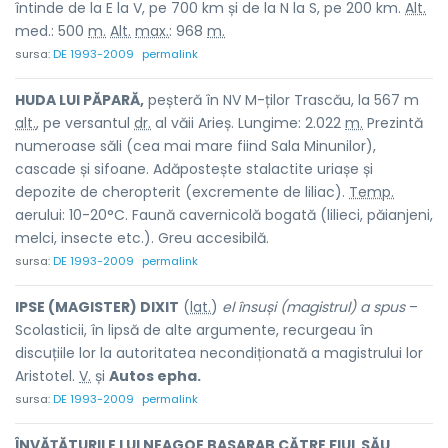
întinde de la E la V, pe 700 km și de la N la S, pe 200 km.
Alt.
med.: 500
m.
Alt.
max.
: 968
m.
sursa:
DE 1993-2009
permalink
HUDA LUI PĂPARĂ,
peșteră în NV M-ților Trascău, la 567 m
alt.
, pe versantul
dr.
al văii Arieș. Lungime: 2.022
m.
Prezintă
numeroase săli (cea mai mare fiind Sala Minunilor),
cascade și sifoane. Adăpostește stalactite uriașe și
depozite de cheropterit (excremente de liliac).
Temp.
aerului: 10-20°C. Faună cavernicolă bogată (lilieci, păianjeni,
melci, insecte etc.). Greu accesibilă.
sursa:
DE 1993-2009
permalink
IPSE (MAGISTER) DIXIT
(
lat.
)
el însuși (magistrul) a spus
–
Scolasticii, în lipsă de alte argumente, recurgeau în
discuțiile lor la autoritatea necondiționată a magistrului lor
Aristotel.
V.
și
Autos epha.
sursa:
DE 1993-2009
permalink
ÎNVĂȚĂTURILE LUI NEAGOE BASARAB CĂTRE FIUL SĂU