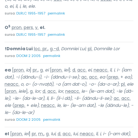
o, ei, îi, i, le, ele.
sursa:
DLRLC 1955-1957
permalink
5
O
pron.
pers.
v.
el.
sursa:
DLRLC 1955-1957
permalink
!Domnía Lui
loc. pr.
,
g.-d.
Domníei Lui;
pl.
Domníile Lor
sursa:
DOOM 2 2005
permalink
ea
[
pron.
ia
]
pr.
,
g.
ei
[
pron.
iei
];
d.
acc.
ei,
neacc.
îi, i, i- (iam
dat), -i (dându-i), -i- (dându-i-se);
ac.
acc.
ea
(
prep.
+
ea),
neacc.
o, o- (o-nvață), -o (am dat-o), -o- (da-o-ar);
pl.
ele
[
pron.
iele
],
g.
lor;
d.
acc.
lor,
neacc.
le- (le-am dat), -le (dă-
le), -le- (da-le-ar), li, li- (li-i dă), -li- (dându-li-se);
ac.
acc.
ele
(
prep.
+
ele),
neacc.
le, le- (le-am dat), -le (dându-le), -
le- (da-le-ar)
sursa:
DOOM 2 2005
permalink
el
[
pron.
iel
]
pr.
m.
,
g.
lui,
d.
acc.
lui,
neacc.
îi, i, i- (i-am dat),