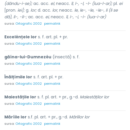
(dându-i-se);
ac. acc.
el,
neacc.
îl, l-, -l, -l- (lua-l-ar);
pl.
ei
[pron.
iei];
g.
lor;
d. acc.
lor,
neacc.
le, le-, -le, -le-, li (li se
dă), li-, -li-;
ac. acc.
ei,
neacc.
îi, i-, -i, -i- (lua-i-ar)
sursa:
Ortografic 2002
permalink
Excelénțele lor
s. f. art. pl. + pr.
sursa:
Ortografic 2002
permalink
găína-lui-Dumnezéu
(insectă) s. f.
sursa:
Ortografic 2002
permalink
Înălțímile lor
s. f. art. pl. + pr.
sursa:
Ortografic 2002
permalink
Maiestățile lor
s. f. pl. art. + pr., g.-d.
Maiestăților lor
sursa:
Ortografic 2002
permalink
Măríile lor
s.f. pl. art. + pr., g.-d.
Măríilor lor
sursa:
Ortografic 2002
permalink