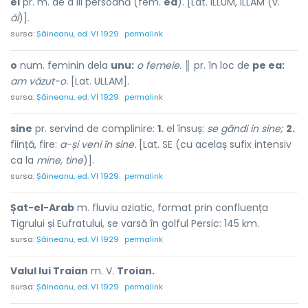
el
pr. m. de a III persoană (fem.
ea
). [Lat. ILLUM, ILLAM (v.
ăl
)].
sursa:
Șăineanu, ed. VI 1929
permalink
o
num. feminin dela
unu:
o femeie.
║ pr. în loc de
pe ea:
am văzut-o.
[Lat. ULLAM].
sursa:
Șăineanu, ed. VI 1929
permalink
sine
pr. servind de complinire:
1.
el însuș:
se gândi in sine;
2.
ființă, fire:
a-și veni în sine.
[Lat. SE (cu acelaș sufix intensiv
ca la
mine, tine
)].
sursa:
Șăineanu, ed. VI 1929
permalink
Șat-el-Arab
m. fluviu aziatic, format prin confluența
Tigrului și Eufratului, se varsă în golful Persic: 145 km.
sursa:
Șăineanu, ed. VI 1929
permalink
Valul lui Traian
m. V.
Troian.
sursa:
Șăineanu, ed. VI 1929
permalink