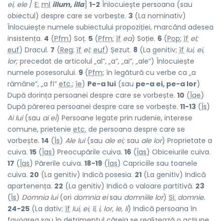
ei, ele
/
E:
ml
illum, illa
]
1-2
Înlocuiește persoana (sau
obiectul) despre care se vorbește.
3
(La nominativ)
Înlocuiește numele subiectului propoziției, marcând adesea
insistența.
4
(
Pfm
) Soț.
5
(
Pfm
;
îf
ea
) Soție.
6
(
Pop
;
îf
el;
euf
) Dracul.
7
(
Reg
;
îf
el;
euf
) Șezut.
8
(La genitiv;
îf
lui, ei,
lor;
precedat de articolul „al”, „a”, „ai”, „ale”) Înlocuiește
numele posesorului.
9
(
Pfm
; în legătură cu verbe ca „a
rămâne”, „a fi”
etc.
;
îe
)
Pe-a lui
(sau
pe-a ei, pe-a lor
)
După dorința persoanei despre care se vorbește.
10
(
Îae
)
După părerea persoanei despre care se vorbește.
11-13
(
Îs
)
Ai lui
(sau
ai ei
) Persoane legate prin rudenie, interese
comune, prietenie
etc.
de persoana despre care se
vorbește.
14
(
Îs
)
Ale lui
(sau
ale ei;
sau
ale lor
) Proprietate a
cuiva.
15
(
Îas
) Preocupările cuiva.
16
(
Îas
) Obiceiurile cuiva.
17
(
Îas
) Părerile cuiva.
18-19
(
Îas
) Capriciile sau toanele
cuiva.
20
(La genitiv) Indică posesia.
21
(La genitiv) Indică
apartenența.
22
(La genitiv) Indică o valoare partitivă.
23
(
Îs
)
Domnia lui
(ori
domnia ei
sau
domniile lor
)
Si:
domnie.
24-25
(La dativ;
îf
lui, ei, îi, i, lor, le, li
) Indică persoana în
favoarea sau în detrimentul căreia se realizează o acțiune.