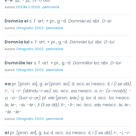
v-o
pr.
+
pr.
(v-o dă)
sursa:
DOOM 2 2005
permalink
Domnía ei
s. f. art. + pr., g.-d.
Domníei ei;
abr.
D-ei
sursa:
Ortografic 2002
permalink
Domnía lui
s. f. art. + pr., g.-d.
Domníei lui;
abr.
D-lui
sursa:
Ortografic 2002
permalink
Domníile lor
s. f. art. + pr., g.-d.
Domníilor lor;
abr.
D-lor
sursa:
Ortografic 2002
permalink
ea
pr. [pron.
ia
], g.
ei
[pron.
iei];
d. acc.
ei,
neacc.
îi, i (i se dă),
i-, -i, -i- (dându-i-se);
ac. acc.
ea,
neacc.
o, o- (o-nvață), -
o, -o- (lua-o-ar),
pl.
ele
[pron.
iele];
g.
lor;
d. acc.
lor,
neacc.
le, le-, -le, -le-, li (li se dă), li-, -li-;
ac. acc.
ele,
neacc.
le, le-,
-le, -le-
sursa:
Ortografic 2002
permalink
el
pr. [pron.
iel
], g.
lui;
d. acc.
lui,
neacc.
îi, i (i se dă), i-, -i, -i-