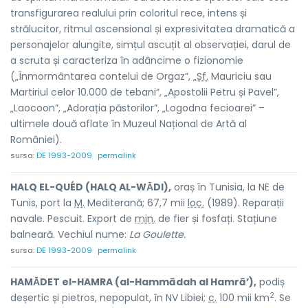
transfigurarea realului prin coloritul rece, intens și
strălucitor, ritmul ascensional și expresivitatea dramatică a
personajelor alungite, simțul ascuțit al observației, darul de
a scruta și caracteriza în adâncime o fizionomie
(„Înmormântarea contelui de Orgaz”, „
Sf.
Mauriciu sau
Martiriul celor 10.000 de tebani”, „Apostolii Petru și Pavel”,
„Laocoon”, „Adorația păstorilor”, „Logodna fecioarei” –
ultimele două aflate în Muzeul Național de Artă al
României).
sursa:
DE 1993-2009
permalink
HALQ EL-QUÉD (HALQ AL-WᾹDI),
oraș în Tunisia, la NE de
Tunis, port la
M.
Mediterană; 67,7 mii
loc.
(1989). Reparații
navale. Pescuit. Export de
min.
de fier și fosfați. Stațiune
balneară. Vechiul nume:
La Goulette.
sursa:
DE 1993-2009
permalink
HAMᾹDET el-HAMRA (al-Hammādah al Hamrā’),
podiș
2
deșertic și pietros, nepopulat, în NV Libiei;
c.
100 mii km
. Se