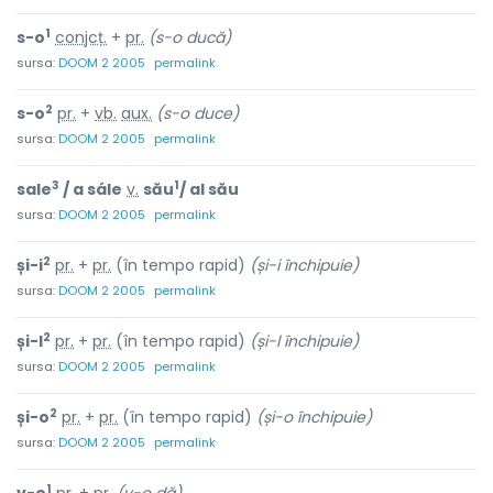
1
s-o
conjcț.
+
pr.
(s-o ducă)
sursa:
DOOM 2 2005
permalink
2
s-o
pr.
+
vb.
aux.
(s-o duce)
sursa:
DOOM 2 2005
permalink
3
1
sale
/ a sále
v.
său
/ al său
sursa:
DOOM 2 2005
permalink
2
și-i
pr.
+
pr.
(în tempo rapid)
(și-i închipuie)
sursa:
DOOM 2 2005
permalink
2
și-l
pr.
+
pr.
(în tempo rapid)
(și-l închipuie)
sursa:
DOOM 2 2005
permalink
2
și-o
pr.
+
pr.
(în tempo rapid)
(și-o închipuie)
sursa:
DOOM 2 2005
permalink
1