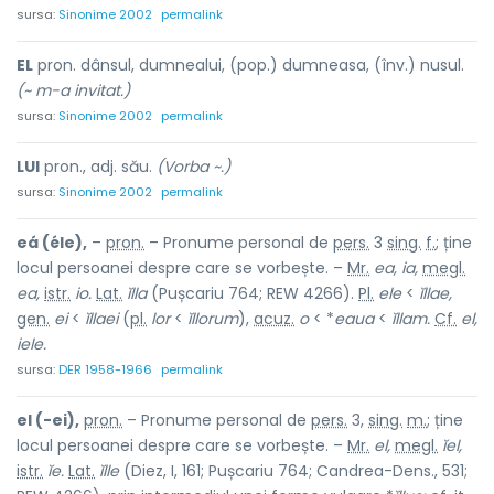
sursa:
Sinonime 2002
permalink
EL
pron. dânsul, dumnealui, (pop.) dumneasa, (înv.) nusul.
(~ m-a invitat.)
sursa:
Sinonime 2002
permalink
LUI
pron., adj. său.
(Vorba ~.)
sursa:
Sinonime 2002
permalink
eá (éle),
–
pron.
– Pronume personal de
pers.
3
sing.
f.
; ține
locul persoanei despre care se vorbește. –
Mr.
ea, ia,
megl.
ea,
istr.
io.
Lat.
ĭlla
(Pușcariu 764; REW 4266).
Pl.
ele
<
ĭllae,
gen.
ei
<
ĭllaei
(
pl.
lor
<
ĭllorum
),
acuz.
o
< *
eaua
<
ĭllam.
Cf.
el,
iele.
sursa:
DER 1958-1966
permalink
el (-ei),
pron.
– Pronume personal de
pers.
3,
sing.
m.
; ține
locul persoanei despre care se vorbește. –
Mr.
el,
megl.
ĭel,
istr.
ĭe.
Lat.
ĭlle
(Diez, I, 161; Pușcariu 764; Candrea-Dens., 531;