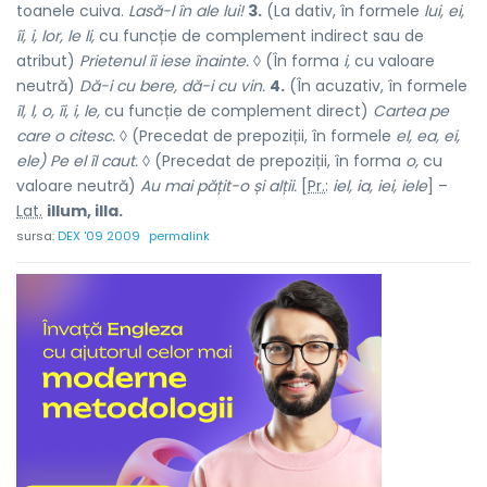
toanele cuiva.
Lasă-l în ale lui!
3.
(La dativ, în formele
lui, ei,
îi, i, lor, le li,
cu funcție de complement indirect sau de
atribut)
Prietenul îi iese înainte.
◊ (În forma
i,
cu valoare
neutră)
Dă-i cu bere, dă-i cu vin.
4.
(În acuzativ, în formele
îl, l, o, îi, i, le,
cu funcție de complement direct)
Cartea pe
care o citesc.
◊ (Precedat de prepoziții, în formele
el, ea, ei,
ele) Pe el îl caut.
◊ (Precedat de prepoziții, în forma
o,
cu
valoare neutră)
Au mai pățit-o și alții.
[
Pr.
:
iel, ia, iei, iele
] –
Lat.
illum, illa.
sursa:
DEX '09 2009
permalink