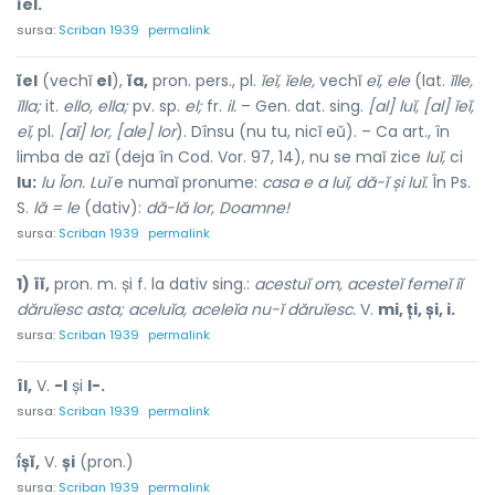
ĭel.
sursa:
Scriban 1939
permalink
ĭel
(vechĭ
el
),
ĭa,
pron. pers., pl.
ĭeĭ, ĭele,
vechĭ
eĭ, ele
(lat.
ĭlle,
ĭlla;
it.
ello, ella;
pv. sp.
el;
fr.
il.
– Gen. dat. sing.
[al] luĭ, [al] ĭeĭ,
eĭ,
pl.
[aĭ] lor, [ale] lor
). Dînsu (nu tu, nicĭ eŭ). – Ca art., în
limba de azĭ (deja în Cod. Vor. 97, 14), nu se maĭ zice
luĭ,
ci
lu:
lu Ĭon. Luĭ
e numaĭ pronume:
casa e a luĭ, dă-ĭ și luĭ.
În Ps.
S.
lă = le
(dativ):
dă-lă lor, Doamne!
sursa:
Scriban 1939
permalink
1) îĭ,
pron. m. și f. la dativ sing.:
acestuĭ om, acesteĭ femeĭ îĭ
dăruĭesc asta; aceluĭa, aceleĭa nu-ĭ dăruĭesc.
V.
mi, ți, și, i.
sursa:
Scriban 1939
permalink
îl,
V.
-l
și
l-.
sursa:
Scriban 1939
permalink
î́șĭ,
V.
și
(pron.)
sursa:
Scriban 1939
permalink