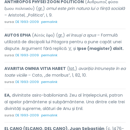
ANTHROPOS PHYSEI ZOON POLITICON
(Aυθρωποζ φὑσει
ξωου πολιτιϰόυ) (
gr.
)
omul este prin natura lui o ființă socială
– Aristotel, „Politica”, I, 9.
sursa:
DE 1993-2009
permalink
AUTOS EPHA
(Aὑτός ἔφα) (
gr.
)
el însuși a spus
– Formulă
utilizată de discipolii lui Pitagora pentru a pune capăt unei
dispute. Argument fără replică.
V.
și
Ipse (magister) dixit.
sursa:
DE 1993-2009
permalink
AVARITIA OMNIA VITIA HABET
(
lat.
)
avariția întrunește în ea
toate viciile
– Cato, „de moribus”, 1, 82, 10.
sursa:
DE 1993-2009
permalink
EA,
divinitate asiro-babiloniană. Zeu al înțelepciunii, patron
al apelor pământene și subpământene. Una dintre cele trei
divinități supreme, alături de Anu și Enil.
sursa:
DE 1993-2009
permalink
EL CANO (ELCANO, DEL CANO), Juan Sebastián
(
c.
1476-