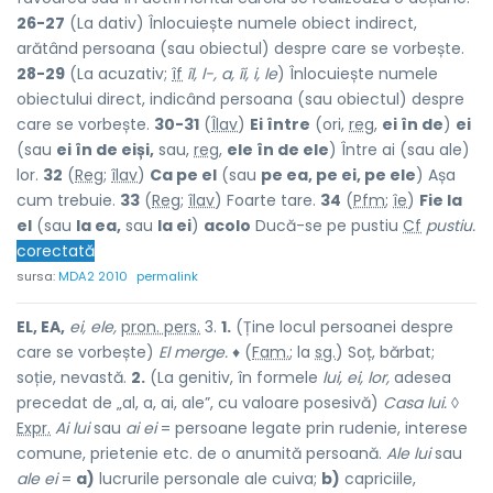
26-27
(La dativ) Înlocuiește numele obiect indirect,
arătând persoana (sau obiectul) despre care se vorbește.
28-29
(La acuzativ;
îf
îl, l-, a, îi, i, le
) Înlocuiește numele
obiectului direct, indicând persoana (sau obiectul) despre
care se vorbește.
30-31
(
Îlav
)
Ei între
(ori,
reg
,
ei în de
)
ei
(sau
ei în de eiși,
sau,
reg
,
ele în de ele
) Între ai (sau ale)
lor.
32
(
Reg
;
îlav
)
Ca pe el
(sau
pe ea, pe ei, pe ele
) Așa
cum trebuie.
33
(
Reg
;
îlav
) Foarte tare.
34
(
Pfm
;
îe
)
Fie la
el
(sau
la ea,
sau
la ei
)
acolo
Ducă-se pe pustiu
Cf
pustiu.
corectată
sursa:
MDA2 2010
permalink
EL, EA,
ei, ele,
pron. pers.
3.
1.
(Ține locul persoanei despre
care se vorbește)
El merge.
♦ (
Fam.
; la
sg.
) Soț, bărbat;
soție, nevastă.
2.
(La genitiv, în formele
lui, ei, lor,
adesea
precedat de „al, a, ai, ale”, cu valoare posesivă)
Casa lui.
◊
Expr.
Ai lui
sau
ai ei
= persoane legate prin rudenie, interese
comune, prietenie etc. de o anumită persoană.
Ale lui
sau
ale ei
=
a)
lucrurile personale ale cuiva;
b)
capriciile,