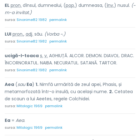
EL
pron.
dînsul, dumnealui, (
pop.
) dumneas
a
, (
înv.
) n
u
sul.
(~
m-a invitat.)
sursa:
Sinonime82 1982
permalink
LUI
pron.
,
adj.
său.
(Vorba ~.)
sursa:
Sinonime82 1982
permalink
ucigă-l-to
a
ca
s.
v.
AGHIUȚĂ. ALCOR. DEMON. DIAVOL. DRAC.
ÎNCORNORATUL. NAIBA. NECURATUL. SATANĂ. TARTOR.
sursa:
Sinonime82 1982
permalink
Aea
(
sau
Ea
)
1.
Nimfă urmărită de zeul apei, Phasis, și
metamorfozată într-o insulă, cu același nume.
2.
Cetatea
de scaun a lui Aeetes, regele Colchidei.
sursa:
Mitologic 1969
permalink
Ea
=
Aea.
sursa:
Mitologic 1969
permalink