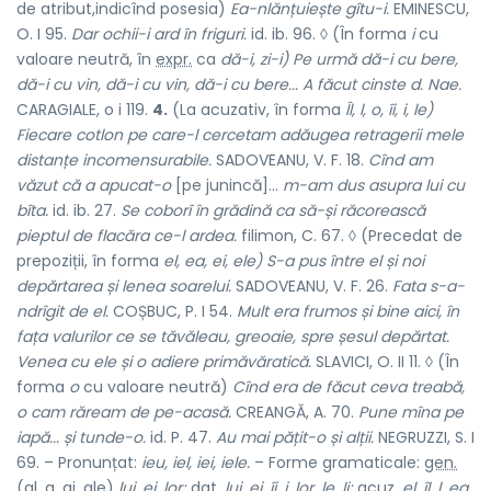
de atribut,indicînd posesia)
Ea-nlănțuiește gîtu-i.
EMINESCU,
O. I 95.
Dar ochii-i ard în friguri.
id. ib. 96. ◊ (În forma
i
cu
valoare neutră, în
expr.
ca
dă-i, zi-i) Pe urmă dă-i cu bere,
dă-i cu vin, dă-i cu vin, dă-i cu bere...
A făcut cinste d. Nae.
CARAGIALE, o i 119.
4.
(La acuzativ, în forma
Îl, l, o, îi, i, le)
Fiecare cotlon pe care-l cercetam adăugea retragerii mele
distanțe incomensurabile.
SADOVEANU, V. F. 18.
Cînd am
văzut că a apucat-o
[pe junincă]...
m-am dus asupra lui cu
bîta.
id. ib. 27.
Se coborî în grădină ca să-și răcorească
pieptul de flacăra ce-l ardea.
filimon, C. 67. ◊ (Precedat de
prepoziții, în forma
el, ea, ei, ele) S-a pus între el și noi
depărtarea și lenea soarelui.
SADOVEANU, V. F. 26.
Fata s-a-
ndrîgit de el.
COȘBUC, P. I 54.
Mult era frumos și bine aici, în
fața valurilor ce se tăvăleau, greoaie, spre șesul depărtat.
Venea cu ele și o adiere primăvăratică.
SLAVICI, O. II 11. ◊ (În
forma
o
cu valoare neutră)
Cînd era de făcut ceva treabă,
o cam răream de pe-acasă.
CREANGĂ, A. 70.
Pune mîna pe
iapă... și tunde-o.
id. P. 47.
Au mai pățit-o și alții.
NEGRUZZI, S. I
69. – Pronunțat:
ieu, iel, iei, iele.
– Forme gramaticale:
gen.
(al, a, ai, ale)
lui, ei, lor;
dat.
lui, ei, îi, i, lor, le, li;
acuz.
el, îl, l, ea,