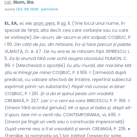
Lat.
illum, illa.
sursa:
DEX '98 1998
permalink
EL, EA,
ei, ele,
pron. pers.
III
sg.
1.
(Ține locul unui nume, în
special de ființă, alta decît cea care vorbește sau cu care
se vorbește)
De-acum, de-acum ei sînt scăpați.
COȘBUC, P.
I 110.
Din cărți de joc, din hîrtioare, Ea-și face parcuri și palate.
VLAHUȚĂ, O. A. 47.
De nu era el, te mîncam fript.
ISPIRESCU, L.
5.
Ea își aruncă fără voie ochii asupra ciocoiului.
FILIMON, C.
89. ◊ (Marchează o opoziție)
Eu știu munții, dar mai bine Mă
știu ei întregi pe mine!
COȘBUC, P. II 169. ◊ (Urmează după
predicat, cu valoare afectivă de întărire, repetînd subiectul
exprimat printr-un substantiv)
Plopii! mă cunosc ei bine!
COȘBUC, P. I 261.
Și-a da el spinul peste om vrodată.
CREANGĂ, P. 227.
Las’ c-o veni ea vara.
BIBICESCU, P. P. 166. ◊
(Uneori fără acordul genului)
Mi-a spus el baba și, drept să-
ți spun, tare mi-o venit rău.
CONTEMPORANUL, vi
495. ◊
1
(Uneori pe lîngă un verb sau o construcție impersonală)
După vreme rea, a fi el vreodată și senin.
CREANGĂ, P. 235. ♦
(Familiar, la nominativ
sg.
) Soț, bărbat (respectiv: soție,