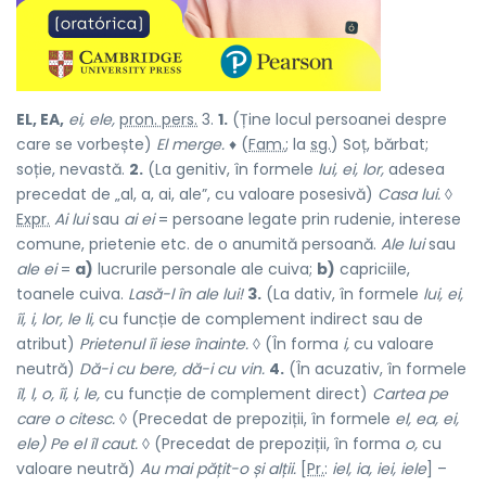
EL, EA,
ei, ele,
pron. pers.
3.
1.
(Ține locul persoanei despre
care se vorbește)
El merge.
♦ (
Fam.
; la
sg.
) Soț, bărbat;
soție, nevastă.
2.
(La genitiv, în formele
lui, ei, lor,
adesea
precedat de „al, a, ai, ale”, cu valoare posesivă)
Casa lui.
◊
Expr.
Ai lui
sau
ai ei
= persoane legate prin rudenie, interese
comune, prietenie etc. de o anumită persoană.
Ale lui
sau
ale ei
=
a)
lucrurile personale ale cuiva;
b)
capriciile,
toanele cuiva.
Lasă-l în ale lui!
3.
(La dativ, în formele
lui, ei,
îi, i, lor, le li,
cu funcție de complement indirect sau de
atribut)
Prietenul îi iese înainte.
◊ (În forma
i,
cu valoare
neutră)
Dă-i cu bere, dă-i cu vin.
4.
(În acuzativ, în formele
îl, l, o, îi, i, le,
cu funcție de complement direct)
Cartea pe
care o citesc.
◊ (Precedat de prepoziții, în formele
el, ea, ei,
ele) Pe el îl caut.
◊ (Precedat de prepoziții, în forma
o,
cu
valoare neutră)
Au mai pățit-o și alții.
[
Pr.
:
iel, ia, iei, iele
] –