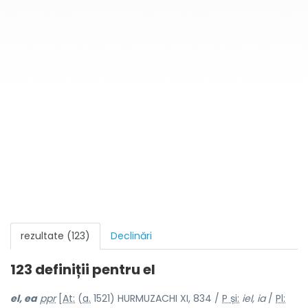
rezultate (123)
Declinări
123 definiții pentru
el
el, ea
ppr
[
At:
(
a.
1521) HURMUZACHI XI, 834 /
P și:
iel, ia
/
Pl: