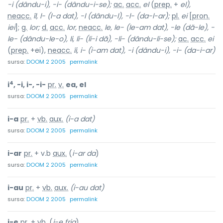
-i (dându-i), -i- (dându-i-se);
ac.
acc.
el
(
prep.
+
el),
neacc.
îl, l- (l-a dat), -l (dându-l), -l- (da-l-ar);
pl.
ei
[
pron.
iei
];
g.
lor;
d.
acc.
lor,
neacc.
le, le- (le-am dat), -le (dă-le), -
le- (dându-le-o), li, li- (li-i dă), -li- (dându-li-se);
ac.
acc.
ei
(
prep.
+ei),
neacc.
îi, i- (i-am dat), -i (dându-i), -i- (da-i-ar)
sursa:
DOOM 2 2005
permalink
4
i
, -i, i-, -i-
pr.
v.
ea, el
sursa:
DOOM 2 2005
permalink
i-a
pr.
+
vb.
aux.
(i-a dat)
sursa:
DOOM 2 2005
permalink
i-ar
pr.
+ v.b
aux.
(
i-ar da
)
sursa:
DOOM 2 2005
permalink
i-au
pr.
+
vb.
aux.
(i-au dat)
sursa:
DOOM 2 2005
permalink
i-e
pr.
+
vb.
(
i-e frig
)