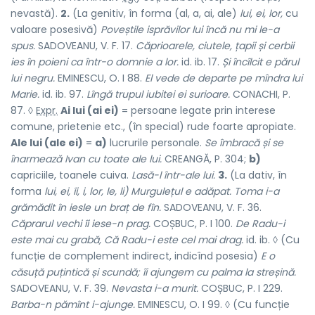
nevastă).
2.
(La genitiv, în forma (al, a, ai, ale)
lui, ei, lor,
cu
valoare posesivă)
Poveștile isprăvilor lui încă nu mi le-a
spus.
SADOVEANU, V. F. 17.
Căprioarele, ciutele, țapii și cerbii
ies în poieni ca într-o domnie a lor.
id. ib. 17.
Și încîlcit e părul
lui negru.
EMINESCU, O. I 88.
El vede de departe pe mîndra lui
Marie.
id. ib. 97.
Lîngă trupul iubitei ei surioare.
CONACHI, P.
87. ◊
Expr.
Ai lui (ai ei)
= persoane legate prin interese
comune, prietenie etc., (în special) rude foarte apropiate.
Ale lui (ale ei)
=
a)
lucrurile personale.
Se îmbracă și se
înarmează Ivan cu toate ale lui.
CREANGĂ, P. 304;
b)
capriciile, toanele cuiva.
Lasă-l într-ale lui.
3.
(La dativ, în
forma
lui, ei, îi, i, lor, le, li) Murgulețul e adăpat. Toma i-a
grămădit în iesle un braț de fîn.
SADOVEANU, V. F. 36.
Căprarul vechi îi iese-n prag.
COȘBUC, P. I 100.
De Radu-i
este mai cu grabă, Că Radu-i este cel mai drag.
id. ib. ◊ (Cu
funcție de complement indirect, indicînd posesia)
E o
căsuță puțintică și scundă; îi ajungem cu palma la streșină.
SADOVEANU, V. F. 39.
Nevasta i-a murit.
COȘBUC, P. I 229.
Barba-n pămînt i-ajunge.
EMINESCU, O. I 99. ◊ (Cu funcție