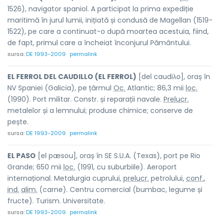
1526), navigator spaniol. A participat la prima expediție
maritimă în jurul lumii, inițiată și condusă de Magellan (1519-
1522), pe care a continuat-o după moartea acestuia, fiind,
de fapt, primul care a încheiat înconjurul Pământului.
sursa:
DE 1993-2009
permalink
EL FERROL DEL CAUDILLO (EL FERROL)
[del caudiλo], oraș în
NV Spaniei (Galicia), pe țărmul
Oc.
Atlantic; 86,3 mii
loc.
(1990). Port militar. Constr. și reparații navale.
Prelucr.
metalelor și a lemnului; produse chimice; conserve de
pește.
sursa:
DE 1993-2009
permalink
EL PASO
[el pæsou], oraș în SE S.U.A. (Texas), port pe Rio
Grande; 650 mii
loc.
(1991, cu suburbiile). Aeroport
internațional. Metalurgia cuprului,
prelucr.
petrolului,
conf.
,
ind.
alim.
(carne). Centru comercial (bumbac, legume și
fructe). Turism. Universitate.
sursa:
DE 1993-2009
permalink