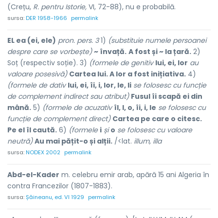
(Crețu,
R. pentru Istorie,
VI, 72-88), nu e probabilă.
sursa:
DER 1958-1966
permalink
EL ea (ei, ele)
pron. pers. 3
1)
(substituie numele persoanei
despre care se vorbește)
~ învață.
A fost și ~ la țară.
2)
Soț (respectiv soție). 3)
(formele de genitiv
lui, ei, lor
au
valoare posesivă)
Cartea lui. A lor a fost inițiativa.
4)
(formele de dativ
lui, ei, îi, i, lor, le, li
se folosesc cu funcție
de complement indirect sau atribut)
Fusul îi scapă ei din
mână.
5)
(formele de acuzativ
îl, l, o, îi, i, le
se folosesc cu
funcție de complement direct)
Cartea pe care o citesc.
Pe el îl caută.
6)
(formele
i
și
o
se folosesc cu valoare
neutră)
Au mai pățit-o și alții.
/<lat.
illum, illa
sursa:
NODEX 2002
permalink
Abd-el-Kader
m. celebru emir arab, apără 15 ani Algeria în
contra Francezilor (1807-1883).
sursa:
Șăineanu, ed. VI 1929
permalink