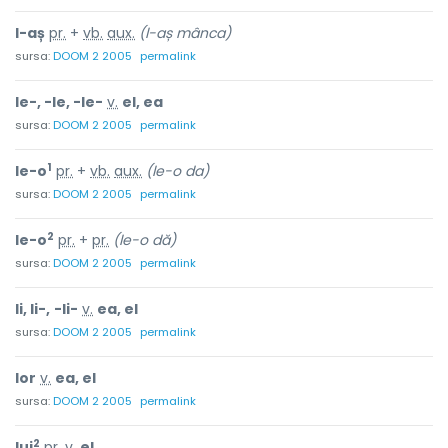
l-aș
pr.
+
vb.
aux.
(l-aș mânca)
sursa:
DOOM 2 2005
permalink
le-, -le, -le-
v.
el, ea
sursa:
DOOM 2 2005
permalink
1
le-o
pr.
+
vb.
aux.
(le-o da)
sursa:
DOOM 2 2005
permalink
2
le-o
pr.
+
pr.
(le-o dă)
sursa:
DOOM 2 2005
permalink
li, li-,
-li-
v.
ea, el
sursa:
DOOM 2 2005
permalink
lor
v.
ea, el
sursa:
DOOM 2 2005
permalink
2
lui
pr.
v.
el