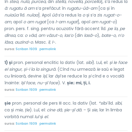
în
stea, nuĭa, purcea,
din
stella, novella, porcella
], s’a redus la
ă: rugatu ă am
s’a prefăcut în
rugatu-ŭă-am
[ca și în
nuiaŭa
îld.
nuĭaa
]. Apoĭ
ŭă
s’a redus la
o
și s’a zis
rugat-o-
am,
apoĭ
o am rugat
[ca
l-am rugat
], apoĭ
am rugat-o
)
pron. pers. f. sing. pentru acuzativ fără accent îld.
pe ĭa, pe
dînsa,
ca:
o văd, am văzut-o, las’o
(din
lasă-o
),
bate-o, n’o
lăsa, auzind-o.
Masc.
îl, l-.
sursa:
Scriban 1939
permalink
1) și
pron. personal enclitic la dativ (lat.
sibi
). Luĭ, eĭ:
și le face
el singur, și-l ĭa ĭa singură.
(Cînd nu urmează
le
saŭ e legat
cu linioară, devine
îșĭ,
ĭar
ășĭ
se reduce la
și
cînd e o vocală
înainte:
îșĭ face, nu-șĭ face
). V.
șie;
mi, ți, i.
sursa:
Scriban 1939
permalink
șie
pron. personal de pers III acc. la dativ (lat.
*sîbi
îld.
sĭbi,
ca și
mie, ție
). Luĭ, eĭ:
cine dă, șie-șĭ dă.
– Și
sie,
ĭar în limba
vorbită numaĭ
luĭ
și
eĭ.
sursa:
Scriban 1939
permalink