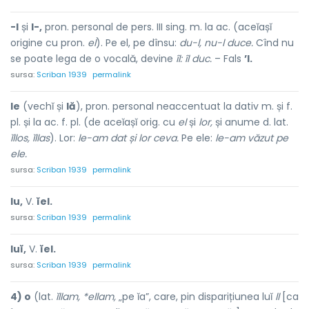
-l
și
l-,
pron. personal de pers. III sing. m. la ac. (aceĭașĭ
origine cu pron.
el
). Pe el, pe dînsu:
du-l, nu-l duce.
Cînd nu
se poate lega de o vocală, devine
îl:
îl duc.
– Fals
’l.
sursa:
Scriban 1939
permalink
le
(vechĭ și
lă
), pron. personal neaccentuat la dativ m. și f.
pl. și la ac. f. pl. (de aceĭașĭ orig. cu
el
și
lor,
și anume d. lat.
ĭllos, ĭllas
). Lor:
le-am dat și lor ceva.
Pe ele:
le-am văzut pe
ele.
sursa:
Scriban 1939
permalink
lu,
V.
ĭel.
sursa:
Scriban 1939
permalink
luĭ,
V.
ĭel.
sursa:
Scriban 1939
permalink
4) o
(lat.
ĭllam, *ellam,
„pe ĭa”, care, pin disparițiunea luĭ
ll
[ca