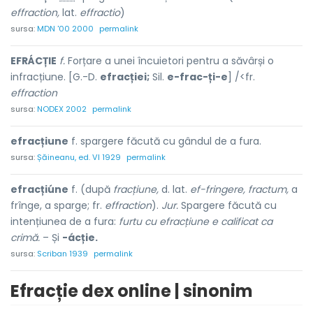
effraction,
lat.
effractio
)
sursa:
MDN '00 2000
permalink
EFRÁCȚIE
f.
Forțare a unei încuietori pentru a săvârși o
infracțiune. [G.-D.
efracției;
Sil.
e-frac-ți-e
] /<fr.
effraction
sursa:
NODEX 2002
permalink
efracțiune
f. spargere făcută cu gândul de a fura.
sursa:
Șăineanu, ed. VI 1929
permalink
efracțiúne
f. (după
fracțiune,
d. lat.
ef-fringere, fractum,
a
frînge, a sparge; fr.
effraction
).
Jur.
Spargere făcută cu
intențiunea de a fura:
furtu cu efracțiune e calificat ca
crimă.
– Și
-ácție.
sursa:
Scriban 1939
permalink
Efracție dex online | sinonim