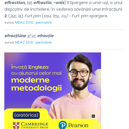
effraction,
lat
effractio, -onis
]
1
Spargere a unei uși, a unui
dispozitiv de închidere, în vederea săvârșirii unei infracțiuni.
2
(
Jur
;
îs
)
Furt prin
(sau,
înv
,
cu) ~
Furt prin spargere.
sursa:
MDA2 2010
permalink
efracțiúne
sf
vz
efracție
sursa:
MDA2 2010
permalink