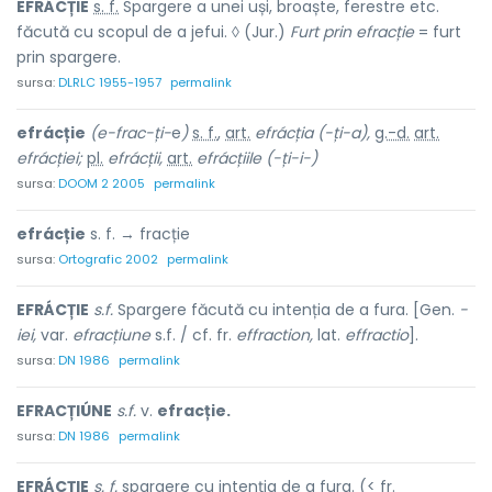
EFRÁCȚIE
s. f.
Spargere a unei uși, broaște, ferestre etc.
făcută cu scopul de a jefui. ◊ (Jur.)
Furt prin efracție
= furt
prin spargere.
sursa:
DLRLC 1955-1957
permalink
efrácție
(e-frac-ți-
e
)
s. f.
,
art.
efrácția
(-ți-a),
g.-d.
art.
efrácției;
pl.
efrácții,
art.
efrácțiile
(-ți-i-)
sursa:
DOOM 2 2005
permalink
efrácție
s. f. → fracție
sursa:
Ortografic 2002
permalink
EFRÁCȚIE
s.f.
Spargere făcută cu intenția de a fura. [Gen.
-
iei,
var.
efracțiune
s.f. / cf. fr.
effraction,
lat.
effractio
].
sursa:
DN 1986
permalink
EFRACȚIÚNE
s.f.
v.
efracție.
sursa:
DN 1986
permalink
EFRÁCȚIE
s. f.
spargere cu intenția de a fura. (< fr.