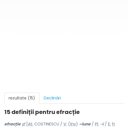
rezultate (15)
Declinări
15 definiții pentru
efracție
efr
a
cție
sf
[
At:
COSTINESCU /
V:
(
înv
)
~i
u
ne
/
Pl:
~ii
/
E:
fr