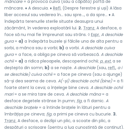
mâncare
= a provoca cuiva (sau a căpăta) poftă de
mâncare. ♦ A descuia. ♦
Refl.
(Despre ferestre și uși) A lăsa
liber accesul sau vederea în... sau spre..., a da spre... ♦ A
îndepărta terenurile sterile situate deasupra unui
zăcământ, în vederea exploatării lui.
2.
Tranz.
A desface, a
face să nu mai fie împreunat sau strâns. ◊
Expr.
A deschide
gura
=
a)
a îndepărta buzele și fălcile una de alta pentru a
sorbi, a mânca sau a vorbi;
b)
a vorbi.
A deschide cuiva
gura
= a face, a obliga pe cineva să vorbească.
A deschide
ochii
=
a)
a ridica pleoapele, descoperind ochii;
p. ext.
a se
deștepta din somn;
b)
a se naște.
A deschide
(sau,
refl.
,
a i
se deschide) cuiva ochii
= a face pe cineva (sau a ajunge)
să-și dea seama de ceva.
A(-și) deschide ochii (bine)
= a fi
foarte atent la ceva; a înțelege bine ceva.
A deschide ochii
mari
= a se mira tare de ceva.
A deschide mâna
= a
desface degetele strânse în pumn;
fig.
a fi darnic.
A
deschide brațele
= a întinde brațele în lături pentru a
îmbrățișa pe cineva;
fig.
a primi pe cineva cu bucurie.
3.
Tranz.
A desface, a dezlipi un plic, a scoate din plic, a
despături o scrisoare (pentru a lua cunoștință de conținut).