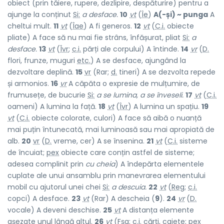
obiect (prin tăiere, rupere, dezlipire, despăturire) pentru a
ajunge la conținut
Si:
a desface.
10
vt
(
Îe
)
A(-și) ~ punga
A
cheltui mult.
11
vt
(
Îae
) A fi generos.
12
vt
(
C.i.
obiecte
pliate) A face să nu mai fie strâns, înfășurat, pliat
Si:
a
desface.
13
vt
(
Îvr
;
c.i.
părți ale corpului) A întinde.
14
vr
(
D.
flori, frunze, muguri
etc.
) A se desface, ajungând la
dezvoltare deplină.
15
vr
(Rar;
d.
tineri) A se dezvolta repede
și armonios.
16
vr
A căpăta o expresie de mulțumire, de
frumusețe, de bucurie
Si:
a se lumina, a se înveseli.
17
vt
(
C.i.
oameni) A lumina la față.
18
vt
(
Îvr
) A lumina un spațiu.
19
vt
(
C.i.
obiecte colorate, culori) A face să aibă o nuanță
mai puțin întunecată, mai luminoasă sau mai apropiată de
alb.
20
vr
(
D.
vreme, cer) A se însenina.
21
vt
(
C.i.
sisteme
de încuiat;
pex
obiecte care conțin astfel de sisteme;
adesea complinit prin
cu cheia
) A îndepărta elementele
cuplate ale unui ansamblu prin manevrarea elementului
mobil cu ajutorul unei chei
Si:
a descuia.
22
vt
(
Reg
;
c.i.
copci) A desface.
23
vt
(Rar) A descheia (
9
).
24
vr
(
D.
vocale) A deveni deschise.
25
vt
A distanța elemente
așezate unul lângă altul.
26
vt
(
Fșa
;
c.i.
cărți, caiete;
pex