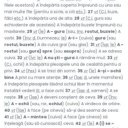
filele acestora) A îndepărta coperta împreună cu una sau
mai multe file (pentru a scrie, a citi
etc.
).
27
vt
(
C.i.
buze,
fălci
etc.
) A îndepărta una de alta.
28
vt
(
C.i.
gura sau
echivalente ale acesteia) A îndepărta buzele împreună cu
maxilarele.
29
vt
(
Îe
)
A ~ gura
(sau,
înv
,
rostul, buzele
) A
vorbi.
30
(
Înv
;
d.
Dumnezeu;
îe
)
A-i ~
(cuiva)
gura
(sau
rostul, buzele
) A da cuiva grai (sau glas).
31
vt
(
Îvp
;
îe
)
A ~
rostul
(sau
gura) spre
(sau
asupra
) (cuiva) A se adresa
cuiva.
32
vt
(
Îvr
;
îe
)
A nu ști ~ gura
A rămâne mut.
33
vt
(
C.i.
ochii) A îndepărta pleoapele una de cealaltă pentru a
privi.
34
vt
(
Pex
) A se trezi din somn.
35
vr
(
Îe
)
A-și ~ ochii
bine
A privi cu mare atenție.
36
vr
(
Îae
;
d.
unele mamifere)
A îndepărta pleoapele lăsând ochiul liber în momentul
instalării vederii
Si:
a face ochi.
37
vr
(
Îae
;
d.
oameni) A se
naște.
38
vr
(
Îae
) A deveni conștient de ceva.
39
vt
(
Înv
;
îe
)
A ~ ochii
(sau, rar,
ochiul
) (cuiva) A vindeca de orbire.
40
vt
(
Îae
) A face (pe cineva) să-și dea seama de ceva.
41
vt
(
Îe
)
A ~ mintea
(cuiva) A face (pe cineva) să
înțeleagă (sau să cunoască) ceva.
42
vr
(
Îe
)
A (i) se ~