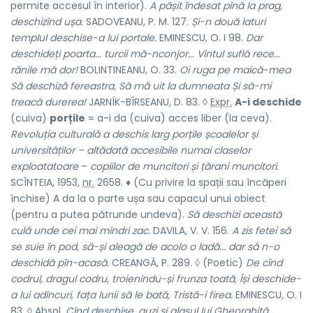
permite accesul în interior).
A pășit îndesat pînă la prag,
deschizînd ușa.
SADOVEANU, P. M. 127.
Și-n două laturi
templul deschise-a lui portale.
EMINESCU, O. I 98.
Dar
deschideți poarta... turcii mă-nconjor... Vintul suflă rece...
rănile mă dor!
BOLINTINEANU, O. 33.
Oi ruga pe maică-mea
Să deschiză fereastra, Să mă uit la dumneata Și să-mi
treacă durerea!
JARNÍK-BÎRSEANU, D. 83. ◊
Expr.
A-i deschide
(cuiva)
porțile
= a-i da (cuiva) acces liber (la ceva).
Revoluția culturală a deschis larg porțile școalelor și
universităților – altădată accesibile numai claselor
exploatatoare
–
copiilor de muncitori și țărani muncitori.
SCÎNTEIA, 1953,
nr.
2658. ♦ (Cu privire la spații sau încăperi
închise) A da la o parte ușa sau capacul unui obiect
(pentru a putea pătrunde undeva).
Să deschizi această
culă unde cei mai mîndri zac.
DAVILA, V. V. 156.
A zis fetei să
se suie în pod, să-și aleagă de acolo o ladă... dar să n-o
deschidă pîn-acasă.
CREANGĂ, P. 289. ◊ (Poetic)
De cînd
codrul, dragul codru, troienindu-și frunza toată, Își deschide-
a lui adîncuri, fața lunii să le bată, Tristă-i firea.
EMINESCU, O. I
83. ◊
Absol.
Cînd deschise, auzi și glasul lui Gheorghiță,