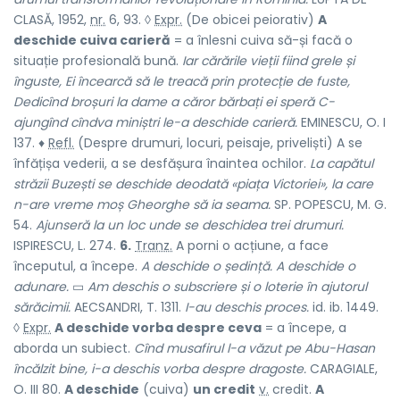
CLASĂ, 1952,
nr.
6, 93. ◊
Expr.
(De obicei peiorativ)
A
deschide cuiva carieră
= a înlesni cuiva să-și facă o
situație profesională bună.
Iar cărările vieții fiind grele și
înguste, Ei încearcă să le treacă prin protecție de fuste,
Dedicînd broșuri la dame a căror bărbați ei speră C-
ajungînd cîndva miniștri le-a deschide carieră.
EMINESCU, O. I
137. ♦
Refl.
(Despre drumuri, locuri, peisaje, priveliști) A se
înfățișa vederii, a se desfășura înaintea ochilor.
La capătul
străzii Buzești se deschide deodată «piața
Victoriei», la care
n-are vreme moș Gheorghe să ia seama.
SP. POPESCU, M. G.
54.
Ajunseră la un loc unde se deschidea trei drumuri.
ISPIRESCU, L. 274.
6.
Tranz.
A porni o acțiune, a face
începutul, a începe.
A deschide o ședință. A deschide o
adunare.
▭
Am deschis o subscriere și o loterie în ajutorul
sărăcimii.
AECSANDRI, T. 1311.
I-au deschis proces.
id. ib. 1449.
◊
Expr.
A deschide vorba despre ceva
= a începe, a
aborda un subiect.
Cînd musafirul l-a văzut pe Abu-Hasan
încălzit bine, i-a deschis vorba despre dragoste.
CARAGIALE,
O. III 80.
A deschide
(cuiva)
un credit
v.
credit.
A