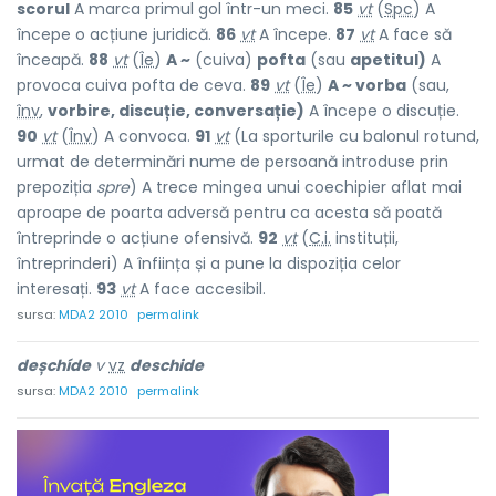
scorul
A marca primul gol într-un meci.
85
vt
(
Spc
) A
începe o acțiune juridică.
86
vt
A începe.
87
vt
A face să
înceapă.
88
vt
(
Îe
)
A ~
(cuiva)
pofta
(sau
apetitul)
A
provoca cuiva pofta de ceva.
89
vt
(
Îe
)
A ~ vorba
(sau,
înv
,
vorbire, discuție, conversație)
A începe o discuție.
90
vt
(
Înv
) A convoca.
91
vt
(La sporturile cu balonul rotund,
urmat de determinări nume de persoană introduse prin
prepoziția
spre
) A trece mingea unui coechipier aflat mai
aproape de poarta adversă pentru ca acesta să poată
întreprinde o acțiune ofensivă.
92
vt
(
C.i.
instituții,
întreprinderi) A înființa și a pune la dispoziția celor
interesați.
93
vt
A face accesibil.
sursa:
MDA2 2010
permalink
deșchíde
v
vz
deschide
sursa:
MDA2 2010
permalink