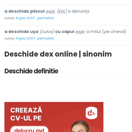
a deschide pliscul
expr.
(
intl.
)
a denunța.
sursa:
Argou 2007
permalink
a deschide ușa
(cuiva)
cu capul
expr.
a mitui (
pe cineva
).
sursa:
Argou 2007
permalink
Deschide dex online | sinonim
Deschide definitie