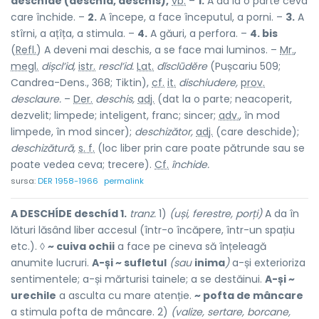
deschíde (deschíd, deschís),
vb.
–
1.
A da la o parte ceva
care închide. –
2.
A începe, a face începutul, a porni. –
3.
A
stîrni, a ațîța, a stimula. –
4.
A găuri, a perfora. –
4. bis
(
Refl.
) A deveni mai deschis, a se face mai luminos. –
Mr.
,
megl.
dișcl’id,
istr.
rescl’id.
Lat.
dĭsclūdĕre
(Pușcariu 509;
Candrea-Dens., 368; Tiktin),
cf.
it.
dischiudere,
prov.
desclaure.
–
Der.
deschis,
adj.
(dat la o parte; neacoperit,
dezvelit; limpede; inteligent, franc; sincer;
adv.
, în mod
limpede, în mod sincer);
deschizător,
adj.
(care deschide);
deschizătură,
s. f.
(loc liber prin care poate pătrunde sau se
poate vedea ceva; trecere).
Cf.
închide.
sursa:
DER 1958-1966
permalink
A DESCHÍDE deschíd 1.
tranz.
1)
(uși, ferestre, porți)
A da în
lături lăsând liber accesul (într-o încăpere, într-un spațiu
etc.). ◊
~ cuiva ochii
a face pe cineva să înțeleagă
anumite lucruri.
A-și ~ sufletul
(sau
inima
)
a-și exterioriza
sentimentele; a-și mărturisi tainele; a se destăinui.
A-și ~
urechile
a asculta cu mare atenție.
~ pofta de mâncare
a stimula pofta de mâncare. 2)
(valize, sertare, borcane,