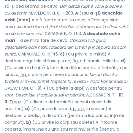
să-și dea seama de ceva.
Dar astăzi rupt e vălul și ochii s-
au deschis.
MACEDONSKI, O. II 203.
A
(sau
a-și) deschide
ochii (bine)
= a fi foarte atent la ceva; a înțelege bine
ceva.
Acuma bine că ți-ai deschis și dumneata în sfîrșit ochii
ca să vezi cine sînt.
CARAGIALE, O. I 63.
A deschide ochii
mari
= a se mira tare de ceva.
Căscară toți gura;
deschiseră ochi mari, rădicară din umeri și începură să cam
surîză.
CARAGIALE, O. III 145.
c)
(Cu privire la mînă) A
desface degetele strînse pumn;
fig.
a fi darnic, milostiv.
d)
(Cu privire la brațe) A întinde în lături pentru a îmbrățișa pe
cineva;
fig.
a primi pe cineva cu bucurie.
Mi-au deschis
brațele și m-au primit frățește la revista
«
Viața Romînească».
GALACTION, O. I 31. ♦ (Cu privire la aripi) A desface pentru
zbor.
Deschide-ți aripile și sai la pămînt.
ALECSANDRI, T. I 113.
3.
Tranz.
(Cu diverse determinări, sensul reieșind din
acestea)
a)
(Cu privire la plicuri,
p. ext.
la scrisori) A
desface, a dezlipi, a despături (pentru a lua cunoștință de
conținut).
b)
(Cu privire la cărți sau caiete) A întoarce
coperta, împreună cu una sau mai multe file (pentru a