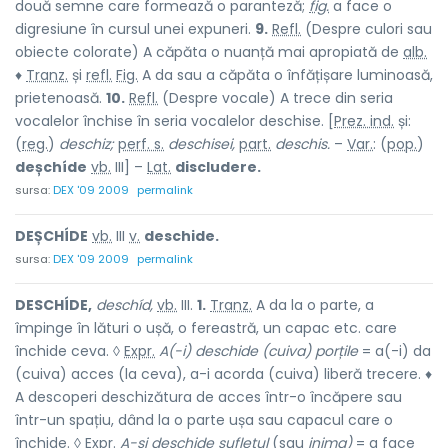
două semne care formează o paranteză;
fig.
a face o
digresiune în cursul unei expuneri.
9.
Refl.
(Despre culori sau
obiecte colorate) A căpăta o nuanță mai apropiată de
alb.
♦
Tranz.
și
refl.
Fig.
A da sau a căpăta o înfățișare luminoasă,
prietenoasă.
10.
Refl.
(Despre vocale) A trece din seria
vocalelor închise în seria vocalelor deschise. [
Prez. ind.
și:
(
reg.
)
deschiz;
perf. s.
deschisei,
part.
deschis.
–
Var.
: (
pop.
)
deșchíde
vb.
III] –
Lat.
discludere.
sursa:
DEX '09 2009
permalink
DEȘCHÍDE
vb.
III
v.
deschide.
sursa:
DEX '09 2009
permalink
DESCHÍDE,
deschíd,
vb.
III.
1.
Tranz.
A da la o parte, a
împinge în lături o ușă, o fereastră, un capac etc. care
închide ceva. ◊
Expr.
A(-i) deschide (cuiva) porțile
= a(-i) da
(cuiva) acces (la ceva), a-i acorda (cuiva) liberă trecere. ♦
A descoperi deschizătura de acces într-o încăpere sau
într-un spațiu, dând la o parte ușa sau capacul care o
închide. ◊
Expr.
A-și deschide sufletul
(sau
inima)
= a face