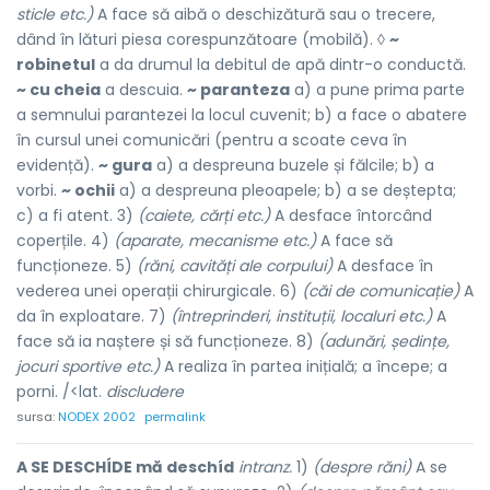
sticle etc.)
A face să aibă o deschizătură sau o trecere,
dând în lături piesa corespunzătoare (mobilă). ◊
~
robinetul
a da drumul la debitul de apă dintr-o conductă.
~ cu cheia
a descuia.
~ paranteza
a) a pune prima parte
a semnului parantezei la locul cuvenit; b) a face o abatere
în cursul unei comunicări (pentru a scoate ceva în
evidență).
~ gura
a) a despreuna buzele și fălcile; b) a
vorbi.
~ ochii
a) a despreuna pleoapele; b) a se deștepta;
c) a fi atent. 3)
(caiete, cărți etc.)
A desface întorcând
coperțile. 4)
(aparate, mecanisme etc.)
A face să
funcționeze. 5)
(răni, cavități ale corpului)
A desface în
vederea unei operații chirurgicale. 6)
(căi de comunicație)
A
da în exploatare. 7)
(întreprinderi, instituții, localuri etc.)
A
face să ia naștere și să funcționeze. 8)
(adunări, ședințe,
jocuri sportive etc.)
A realiza în partea inițială; a începe; a
porni. /<lat.
discludere
sursa:
NODEX 2002
permalink
A SE DESCHÍDE mă deschíd
intranz.
1)
(despre răni)
A se