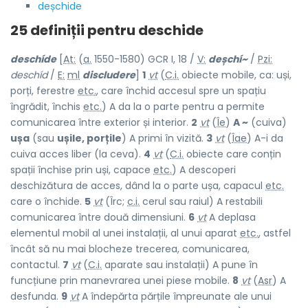
deșchide
25 definiții pentru
deschide
deschíde
[
At:
(
a.
1550-1580) GCR I, 18 /
V:
deșchí~
/
Pzi:
deschíd
/
E:
ml
discludere
]
1
vt
(
C.i.
obiecte mobile, ca: uși,
porți, ferestre
etc.
, care închid accesul spre un spațiu
îngrădit, închis
etc.
) A da la o parte pentru a permite
comunicarea între exterior și interior.
2
vt
(
Îe
)
A ~
(cuiva)
ușa
(sau
ușile, porțile
) A primi în vizită.
3
vt
(
Îae
) A-i da
cuiva acces liber (la ceva).
4
vt
(
C.i.
obiecte care conțin
spații închise prin uși, capace
etc.
) A descoperi
deschizătura de acces, dând la o parte ușa, capacul
etc.
care o închide.
5
vt
(Îrc;
c.i.
cerul sau raiul) A restabili
comunicarea între două dimensiuni.
6
vt
A deplasa
elementul mobil al unei instalații, al unui aparat
etc.
, astfel
încât să nu mai blocheze trecerea, comunicarea,
contactul.
7
vt
(
C.i.
aparate sau instalații) A pune în
funcțiune prin manevrarea unei piese mobile.
8
vt
(
Asr
) A
desfunda.
9
vt
A îndepărta părțile împreunate ale unui