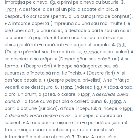
îmbrățișa pe cineva;
fig.
a primi pe cineva cu bucurie.
3.
Tranz.
A desface, a dezlipi un plic, a scoate din plic, a
despături o scrisoare (pentru a lua cunoștință de conținut).
♦ A întoarce coperta (împreună cu una sau mai multe file
ale) unei cărți, a unui caiet, a desface o carte sau un caiet
la o anumită pagină. ♦ A face o incizie sau o intervenție
chirurgicală într-o rană, într-un organ al corpului.
4.
Refl.
(Despre pământ sau formații ale lui;
p. anal.
despre valuri) A
se despica, a se crăpa. ♦ (Despre găuri sau crăpături) A se
forma. ♦ (Despre răni) A începe să sângereze sau să
supureze; a înceta să mai fie închis. ♦ (Despre flori) A-și
desface petalele. ♦ (Despre peisaje, priveliști) A se înfățișa
vederii, a se desfășura.
5.
Tranz.
(Adesea
fig.
) A săpa, a tăia,
a croi un drum, o șosea, o cărare. ◊
Expr.
A deschide cuiva
carieră
= a face cuiva posibilă o carieră bună.
6.
Tranz.
A
porni o acțiune (juridică), a face începutul; a începe. ◊
Expr.
A deschide vorba despre ceva
= a începe, a aborda un
subiect. ♦ A face prima mișcare într-o partidă de șah. ♦ A
trece mingea unui coechipier pentru ca acesta să
întreprindă o acțiune ofensivă.
7.
Tranz.
A face să ia