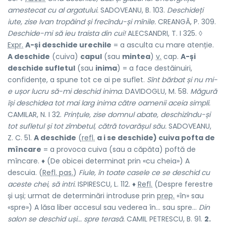
amestecat cu al argatului.
SADOVEANU, B. 103.
Deschideți
iute, zise Ivan tropăind și frecîndu-și mînile.
CREANGĂ, P. 309.
Deschide-mi să ieu traista din cui!
ALECSANDRI, T. I 325. ◊
Expr.
A-și deschide urechile
= a asculta cu mare atenție.
A deschide
(cuiva)
capul
(sau
mintea
)
v.
cap.
A-și
deschide sufletul
(sau
inima
) = a face destăinuiri,
confidențe, a spune tot ce ai pe suflet.
Sînt bărbat și nu mi-
e ușor lucru să-mi deschid inima.
DAVIDOGLU, M. 58.
Măgură
își deschidea tot mai larg inima către oamenii aceia simpli.
CAMILAR, N. I 32.
Prințule, zise domnul abate, deschizîndu-și
tot sufletul și tot zîmbetul, cătră tovarășul său.
SADOVEANU,
Z. C. 51.
A deschide
(
refl.
a i se deschide) cuiva pofta de
mîncare
= a provoca cuiva (sau a căpăta) poftă de
mîncare. ♦ (De obicei determinat prin «cu cheia») A
descuia. (
Refl. pas.
)
Fiule, în toate casele ce se deschid cu
aceste chei, să intri.
ISPIRESCU, L. 112. ♦
Refl.
(Despre ferestre
și uși; urmat de determinări introduse prin
prep.
«în» sau
«spre») A lăsa liber accesul sau vederea în... sau spre...
Din
salon se deschid uși... spre terasă.
CAMIL PETRESCU, B. 91.
2.