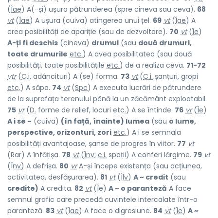
(
Îae
) A(-și) ușura pătrunderea (spre cineva sau ceva).
68
vt
(
Îae
) A ușura (cuiva) atingerea unui țel.
69
vt
(
Îae
) A
crea posibilități de apariție (sau de dezvoltare).
70
vt
(
Îe
)
A-ți fi deschis
(cineva)
drumul
(sau
două drumuri,
toate drumurile
etc.
) A avea posibilitatea (sau două
posibilități, toate posibilitățile
etc.
) de a realiza ceva.
71-72
vtr
(
C.i.
adâncituri) A (se) forma.
73
vt
(
C.i.
șanțuri, gropi
etc.
) A săpa.
74
vt
(
Spc
) A executa lucrări de pătrundere
de la suprafața terenului până la un zăcământ exploatabil.
75
vr
(
D.
forme de relief, locuri
etc.
) A se întinde.
76
vr
(
Îe
)
A i se ~
(cuiva)
(în față, înainte) lumea
(sau
o lume,
perspective, orizonturi, zori
etc.
) A i se semnala
posibilități avantajoase, șanse de progres în viitor.
77
vt
(Rar) A înfățișa.
78
vt
(
Înv
;
c.i.
spații) A conferi lărgime.
79
vt
(
Înv
) A defrișa.
80
vr
A-și începe existența (sau acțiunea,
activitatea, desfășurarea).
81
vt
(
Îlv
)
A ~ credit
(sau
credite)
A credita.
82
vt
(
Îe
)
A ~ o paranteză
A face
semnul grafic care precedă cuvintele intercalate într-o
paranteză.
83
vt
(
Îae
) A face o digresiune.
84
vt
(
Îe
)
A ~