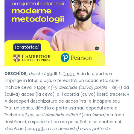
DESCHÍDE,
deschíd,
vb.
III.
1.
Tranz.
A da la o parte, a
împinge în lături o ușă, o fereastră, un capac etc. care
închide ceva. ◊
Expr.
A(-i) deschide (cuiva) porțile
= a(-i) da
(cuiva) acces (la ceva), a-i acorda (cuiva) liberă trecere. ♦
A descoperi deschizătura de acces într-o încăpere sau
într-un spațiu, dând la o parte ușa sau capacul care o
închide. ◊
Expr.
A-și deschide sufletul
(sau
inima)
= a face
destăinuiri, a spune tot ce are pe suflet; a se confesa.
A
deschide
(sau,
refl.
,
a i se deschide) cuiva pofta de