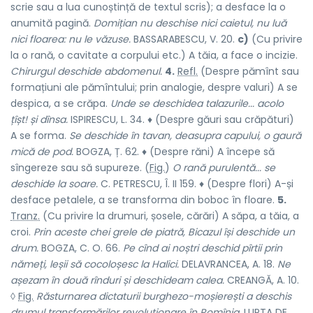
scrie sau a lua cunoștință de textul scris); a desface la o
anumită pagină.
Domițian nu deschise nici caietul, nu luă
nici floarea: nu le văzuse.
BASSARABESCU, V. 20.
c)
(Cu privire
la o rană, o cavitate a corpului etc.) A tăia, a face o incizie.
Chirurgul deschide abdomenul.
4.
Refl.
(Despre pămînt sau
formațiuni ale pămîntului; prin analogie, despre valuri) A se
despica, a se crăpa.
Unde se deschidea talazurile... acolo
țîșt! și dînsa.
ISPIRESCU, L. 34. ♦ (Despre găuri sau crăpături)
A se forma.
Se deschide în tavan, deasupra capului, o gaură
mică de pod.
BOGZA, Ț. 62. ♦ (Despre răni) A începe să
sîngereze sau să supureze. (
Fig.
)
O rană purulentă... se
deschide la soare.
C. PETRESCU, Î. II 159. ♦ (Despre flori) A-și
desface petalele, a se transforma din boboc în floare.
5.
Tranz.
(Cu privire la drumuri, șosele, cărări) A săpa, a tăia, a
croi.
Prin aceste chei grele de piatră, Bicazul își deschide un
drum.
BOGZA, C. O. 66.
Pe cînd ai noștri deschid pîrtii prin
nămeți, leșii să cocoloșesc la Halici.
DELAVRANCEA, A. 18.
Ne
așezam în două rînduri și deschideam calea.
CREANGĂ, A. 10.
◊
Fig.
Răsturnarea dictaturii burghezo-moșierești a deschis
drumul transformărilor revoluționare în Romînia.
LUPTA DE