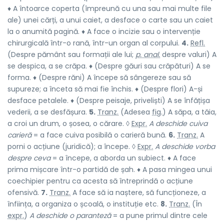
♦ A întoarce coperta (împreună cu una sau mai multe file
ale) unei cărți, a unui caiet, a desface o carte sau un caiet
la o anumită pagină. ♦ A face o incizie sau o intervenție
chirurgicală într-o rană, într-un organ al corpului.
4.
Refl.
(Despre pământ sau formații ale lui;
p. anal.
despre valuri) A
se despica, a se crăpa. ♦ (Despre găuri sau crăpături) A se
forma. ♦ (Despre răni) A începe să sângereze sau să
supureze; a înceta să mai fie închis. ♦ (Despre flori) A-și
desface petalele. ♦ (Despre peisaje, priveliști) A se înfățișa
vederii, a se desfășura.
5.
Tranz.
(Adesea
fig.
) A săpa, a tăia,
a croi un drum, o șosea, o cărare. ◊
Expr.
A deschide cuiva
carieră
= a face cuiva posibilă o carieră bună.
6.
Tranz.
A
porni o acțiune (juridică); a începe. ◊
Expr.
A deschide vorba
despre ceva
= a începe, a aborda un subiect. ♦ A face
prima mișcare într-o partidă de șah. ♦ A pasa mingea unui
coechipier pentru ca acesta să întreprindă o acțiune
ofensivă.
7.
Tranz.
A face să ia naștere, să funcționeze, a
înființa, a organiza o școală, o instituție etc.
8.
Tranz.
(În
expr.
)
A deschide o paranteză
= a pune primul dintre cele