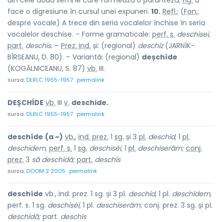
din cele două semne care formează o paranteză;
fig.
a
face o digresiune în cursul unei expuneri.
10.
Refl.
;
(
Fon.
;
despre vocale) A trece din seria vocalelor închise în seria
vocalelor deschise. – Forme gramaticale:
perf. s.
deschisei,
part.
deschis.
–
Prez. ind.
și: (regional)
deschíz
(JARNÍK-
BÎRSEANU, D. 80). – Variantă: (regional)
deșchíde
(KOGĂLNICEANU, S. 87)
vb.
III.
sursa:
DLRLC 1955-1957
permalink
DEȘCHÍDE
vb.
III
v.
deschide.
sursa:
DLRLC 1955-1957
permalink
deschíde
(a ~)
vb.
,
ind.
prez.
1
sg.
și 3
pl.
deschíd,
1
pl.
deschídem,
perf. s.
1
sg.
deschiséi,
1
pl.
deschíserăm;
conj.
prez.
3
să
deschídă;
part.
deschís
sursa:
DOOM 2 2005
permalink
deschíde
vb., ind. prez. 1 sg. și 3 pl.
deschíd,
1 pl.
deschídem,
perf. s. 1 sg.
deschiséi,
1 pl.
deschíserăm;
conj. prez. 3 sg. și pl.
deschídă;
part.
deschís