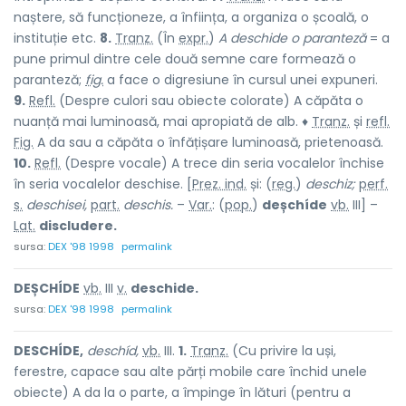
naștere, să funcționeze, a înființa, a organiza o școală, o
instituție etc.
8.
Tranz.
(În
expr.
)
A deschide o paranteză
= a
pune primul dintre cele două semne care formează o
paranteză;
fig.
a face o digresiune în cursul unei expuneri.
9.
Refl.
(Despre culori sau obiecte colorate) A căpăta o
nuanță mai luminoasă, mai apropiată de alb. ♦
Tranz.
și
refl.
Fig.
A da sau a căpăta o înfățișare luminoasă, prietenoasă.
10.
Refl.
(Despre vocale) A trece din seria vocalelor închise
în seria vocalelor deschise. [
Prez. ind.
și: (
reg.
)
deschiz;
perf.
s.
deschisei,
part.
deschis.
–
Var.
: (
pop.
)
deșchíde
vb.
III] –
Lat.
discludere.
sursa:
DEX '98 1998
permalink
DEȘCHÍDE
vb.
III
v.
deschide.
sursa:
DEX '98 1998
permalink
DESCHÍDE,
deschíd,
vb.
III.
1.
Tranz.
(Cu privire la uși,
ferestre, capace sau alte părți mobile care închid unele
obiecte) A da la o parte, a împinge în lături (pentru a