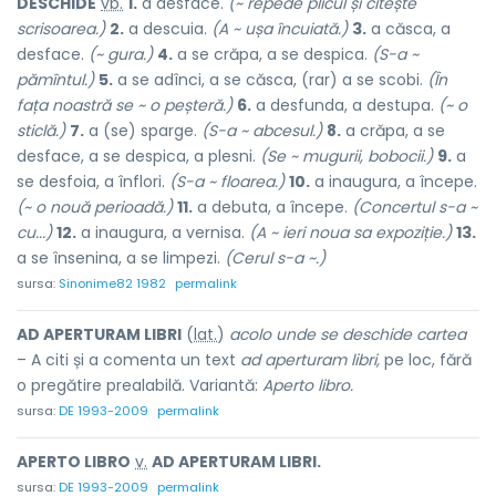
DESCH
I
DE
vb.
1.
a desface.
(~ repede plicul și citește
scrisoarea.)
2.
a descuia.
(A ~ ușa încuiată.)
3.
a căsca, a
desface.
(~ gura.)
4.
a se crăpa, a se despica.
(S-a ~
pămîntul.)
5.
a se adînci, a se căsca, (rar) a se scobi.
(În
fața noastră se ~ o peșteră.)
6.
a desfunda, a destupa.
(~ o
sticlă.)
7.
a (se) sparge.
(S-a ~ abcesul.)
8.
a crăpa, a se
desface, a se despica, a plesni.
(Se ~ mugurii, bobocii.)
9.
a
se desfoia, a înflori.
(S-a ~ floarea.)
10.
a inaugura, a începe.
(~ o nouă perioadă.)
11.
a debuta, a începe.
(Concertul s-a ~
cu...)
12.
a inaugura, a vernisa.
(A ~ ieri noua sa expoziție.)
13.
a se însenina, a se limpezi.
(Cerul s-a ~.)
sursa:
Sinonime82 1982
permalink
AD APERTURAM LIBRI
(
lat.
)
acolo unde se deschide cartea
– A citi și a comenta un text
ad aperturam libri,
pe loc, fără
o pregătire prealabilă. Variantă:
Aperto libro.
sursa:
DE 1993-2009
permalink
APERTO LIBRO
v.
AD APERTURAM LIBRI.
sursa:
DE 1993-2009
permalink