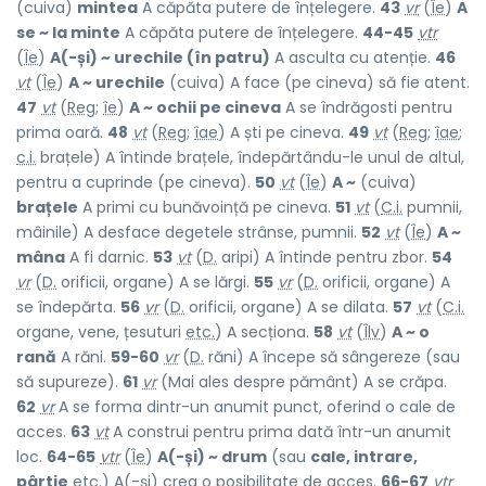
(cuiva)
mintea
A căpăta putere de înțelegere.
43
vr
(
Îe
)
A
se ~ la minte
A căpăta putere de înțelegere.
44-45
vtr
(
Îe
)
A(-și) ~ urechile (în patru)
A asculta cu atenție.
46
vt
(
Îe
)
A ~ urechile
(cuiva) A face (pe cineva) să fie atent.
47
vt
(
Reg
;
îe
)
A ~ ochii pe cineva
A se îndrăgosti pentru
prima oară.
48
vt
(
Reg
;
îae
) A ști pe cineva.
49
vt
(
Reg
;
îae
;
c.i.
brațele) A întinde brațele, îndepărtându-le unul de altul,
pentru a cuprinde (pe cineva).
50
vt
(
Îe
)
A ~
(cuiva)
brațele
A primi cu bunăvoință pe cineva.
51
vt
(
C.i.
pumnii,
mâinile) A desface degetele strânse, pumnii.
52
vt
(
Îe
)
A ~
mâna
A fi darnic.
53
vt
(
D.
aripi) A întinde pentru zbor.
54
vr
(
D.
orificii, organe) A se lărgi.
55
vr
(
D.
orificii, organe) A
se îndepărta.
56
vr
(
D.
orificii, organe) A se dilata.
57
vt
(
C.i.
organe, vene, țesuturi
etc.
) A secționa.
58
vt
(
Îlv
)
A ~ o
rană
A răni.
59-60
vr
(
D.
răni) A începe să sângereze (sau
să supureze).
61
vr
(Mai ales despre pământ) A se crăpa.
62
vr
A se forma dintr-un anumit punct, oferind o cale de
acces.
63
vt
A construi pentru prima dată într-un anumit
loc.
64-65
vtr
(
Îe
)
A(-și) ~ drum
(sau
cale, intrare,
pârtie
etc.
) A(-și) crea o posibilitate de acces.
66-67
vtr