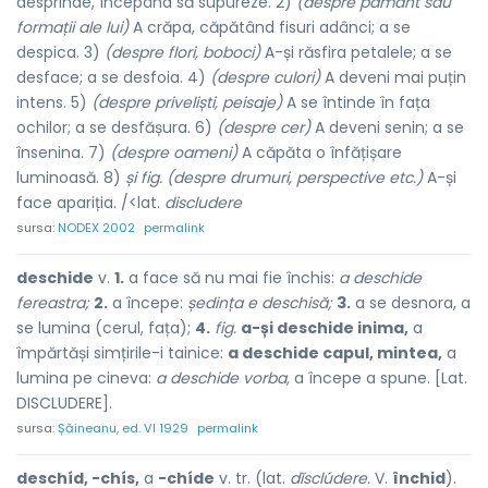
desprinde, începând să supureze. 2)
(despre pământ sau
formații ale lui)
A crăpa, căpătând fisuri adânci; a se
despica. 3)
(despre flori, boboci)
A-și răsfira petalele; a se
desface; a se desfoia. 4)
(despre culori)
A deveni mai puțin
intens. 5)
(despre priveliști, peisaje)
A se întinde în fața
ochilor; a se desfășura. 6)
(despre cer)
A deveni senin; a se
însenina. 7)
(despre oameni)
A căpăta o înfățișare
luminoasă. 8)
și fig. (despre drumuri, perspective etc.)
A-și
face apariția. /<lat.
discludere
sursa:
NODEX 2002
permalink
deschide
v.
1.
a face să nu mai fie închis:
a deschide
fereastra;
2.
a începe:
ședința e deschisă;
3.
a se desnora, a
se lumina (cerul, fața);
4.
fig.
a-și deschide inima,
a
împărtăși simțirile-i tainice:
a deschide capul, mintea,
a
lumina pe cineva:
a deschide vorba,
a începe a spune. [Lat.
DISCLUDERE].
sursa:
Șăineanu, ed. VI 1929
permalink
deschíd, -chís,
a
-chíde
v. tr. (lat.
dĭsclúdere.
V.
închid
).