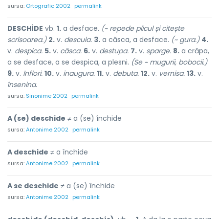
sursa:
Ortografic 2002
permalink
DESCHÍDE
vb.
1.
a desface.
(~ repede plicul și citește
scrisoarea.)
2.
v.
descuia.
3.
a căsca, a desface.
(~ gura.)
4.
v.
despica.
5.
v.
căsca.
6.
v.
destupa.
7.
v.
sparge.
8.
a crăpa,
a se desface, a se despica, a plesni.
(Se ~ mugurii, bobocii.)
9.
v.
înflori.
10.
v.
inaugura.
11.
v.
debuta.
12.
v.
vernisa.
13.
v.
însenina.
sursa:
Sinonime 2002
permalink
A (se) deschide
≠ a (se) închide
sursa:
Antonime 2002
permalink
A deschide
≠ a închide
sursa:
Antonime 2002
permalink
A se deschide
≠ a (se) închide
sursa:
Antonime 2002
permalink