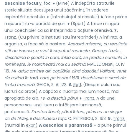
deschide focul
v.
foc.
♦ (Mine) A îndepărta straturile
sterile situate deasupra unui zăcămînt, în vederea
exploatării acestuia. ♦ (Întrebuințat și absolut) A face prima
mișcare într-o partidă de șah. ♦ (Sport) A trece mingea
unui coechipier ca să întreprindă o acțiune ofensivă.
7.
Tranz.
(Cu privire la instituții sau întreprinderi) A înființa, a
organiza, a face să ia naștere.
Această mișcare, cu rezultate
atît de imense, a avut începuturi modeste. George Lazăr...
deschizînd o școală în care, întîia oară, se predau cursurile în
romînește, le marchează mai cu seamă.
MACEDONSKI, O. IV
115.
Mi-aduc aminte din copilărie, cînd dascălul Vaillant, venit
de curînd în țară, cam pe la anul 1831, deschisese o clasă de
limba franceză.
GHICA, S. A. 122.
8.
Refl.
(Despre culori sau
lucruri colorate) A căpăta o nuanță mai luminoasă, mai
apropiată de alb.
I s-a deschis părul.
♦
Tranz.
A da unei
persoane sau unui lucru o înfățișare luminoasă,
prietenoasă.
Fruntea liberă, părul întors, prins cu un singur
ac de fildeș, îi deschideau fața.
C. PETRESCU, S. 163.
9.
Tranz.
(Numai în
expr.
)
A deschide o paranteză
= a pune primul