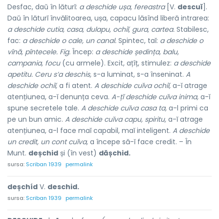
Desfac, daŭ în lăturĭ:
a deschide ușa, fereastra
[V.
descuĭ
].
Daŭ în lăturĭ învălitoarea, ușa, capacu lăsînd liberă intrarea:
a deschide cutia, casa, dulapu, ochiĭ, gura, cartea.
Stabilesc,
fac:
a deschide o cale, un canal.
Spintec, taĭ:
a deschide o
vînă, pîntecele.
Fig.
Încep:
a deschide ședința, balu,
campania, focu
(cu armele). Excit, ațîț, stimulez:
a deschide
apetitu. Ceru s’a deschis,
s-a luminat, s-a înseninat.
A
deschide ochiĭ,
a fi atent.
A deschide cuĭva ochiĭ,
a-ĭ atrage
atențiunea, a-ĭ denunța ceva.
A-țĭ deschide cuĭva inima,
a-ĭ
spune secretele tale.
A deschide cuĭva casa ta,
a-l primi ca
pe un bun amic.
A deschide cuĭva capu, spiritu,
a-ĭ atrage
atențiunea, a-l face maĭ capabil, maĭ inteligent.
A deschide
un credit, un cont cuĭva,
a începe să-ĭ face credit. – În
Munt.
deșchid
și (în vest)
dășchid.
sursa:
Scriban 1939
permalink
deșchíd
V.
deschid.
sursa:
Scriban 1939
permalink