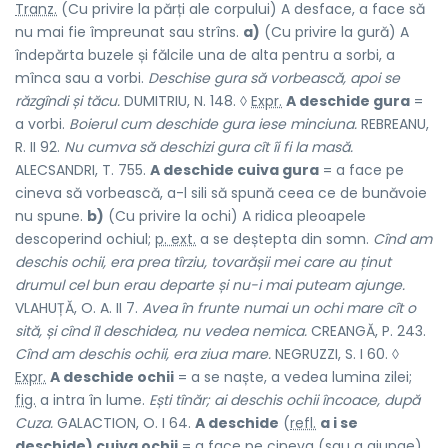
Tranz.
(Cu privire la părți ale corpului) A desface, a face să
nu mai fie împreunat sau strîns.
a)
(Cu privire la gură) A
îndepărta buzele și fălcile una de alta pentru a sorbi, a
mînca sau a vorbi.
Deschise gura să vorbească, apoi se
răzgîndi și tăcu.
DUMITRIU, N. 148. ◊
Expr.
A deschide gura
=
a vorbi.
Boierul cum deschide gura iese minciuna.
REBREANU,
R. II 92.
Nu cumva să deschizi gura cît îi fi la masă.
ALECSANDRI, T. 755.
A deschide cuiva gura
= a face pe
cineva să vorbească, a-l sili să spună ceea ce de bunăvoie
nu spune.
b)
(Cu privire la ochi) A ridica pleoapele
descoperind ochiul;
p. ext.
a se deștepta din somn.
Cînd am
deschis ochii, era prea tîrziu, tovarășii mei care au ținut
drumul cel bun erau departe și nu-i mai puteam ajunge.
VLAHUȚĂ, O. A. II 7.
Avea în frunte numai un ochi mare cît o
sită, și cînd îl deschidea, nu vedea nemica.
CREANGĂ, P. 243.
Cînd am deschis ochii, era ziua mare.
NEGRUZZI, S. I 60. ◊
Expr.
A deschide ochii
= a se naște, a vedea lumina zilei;
fig.
a intra în lume.
Ești tînăr; ai deschis ochii încoace, după
Cuza.
GALACTION, O. I 64.
A deschide
(
refl.
a i se
deschide) cuiva ochii
= a face pe cineva (sau a ajunge)