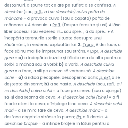
destăinuiri, a spune tot ce are pe suflet; a se confesa.
A
deschide
(sau,
refl.
,
a i se deschide) cuiva pofta de
mâncare
= a provoca cuiva (sau a căpăta) poftă de
mâncare. ♦ A descuia. ♦
Refl.
(Despre ferestre și uși) A lăsa
liber accesul sau vederea în... sau spre..., a da spre... ♦ A
îndepărta terenurile sterile situate deasupra unui
zăcământ, în vederea exploatării lui.
2.
Tranz.
A desface, a
face să nu mai fie împreunat sau strâns. ◊
Expr.
A deschide
gura
=
a)
a îndepărta buzele și fălcile una de alta pentru a
sorbi, a mânca sau a vorbi;
b)
a vorbi.
A deschide cuiva
gura
= a face, a sili pe cineva să vorbească.
A deschide
ochii
=
a)
a ridica pleoapele, descoperind ochii;
p. ext.
a se
deștepta din somn;
b)
a se naște.
A deschide
(sau,
refl.
,
a i
se deschide) cuiva ochii
= a face pe cineva (sau a ajunge)
să-și dea seama de ceva.
A-și deschide ochii (bine)
= a fi
foarte atent la ceva; a înțelege bine ceva.
A deschide ochii
mari
= a se mira tare de ceva.
A deschide mâna
= a
desface degetele strânse în pumn;
fig.
a fi darnic.
A
deschide brațele
= a întinde brațele în lături pentru a