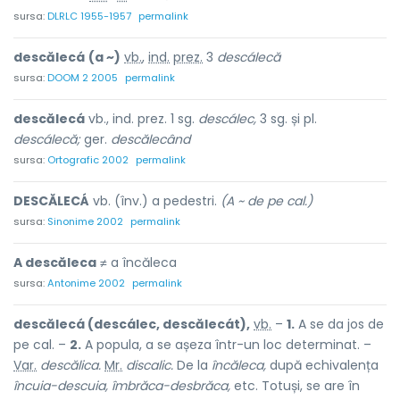
sursa:
DLRLC 1955-1957
permalink
descălecá
(a ~)
vb.
,
ind.
prez.
3
descálecă
sursa:
DOOM 2 2005
permalink
descălecá
vb., ind. prez. 1 sg.
descálec,
3 sg. și pl.
descálecă;
ger.
descălecând
sursa:
Ortografic 2002
permalink
DESCĂLECÁ
vb. (înv.) a pedestri.
(A ~ de pe cal.)
sursa:
Sinonime 2002
permalink
A descăleca
≠ a încăleca
sursa:
Antonime 2002
permalink
descălecá (descálec, descălecát),
vb.
–
1.
A se da jos de
pe cal. –
2.
A popula, a se așeza într-un loc determinat. –
Var.
descălica.
Mr.
discalic.
De la
încăleca,
după echivalența
încuia-descuia, îmbrăca-desbrăca,
etc. Totuși, se are în