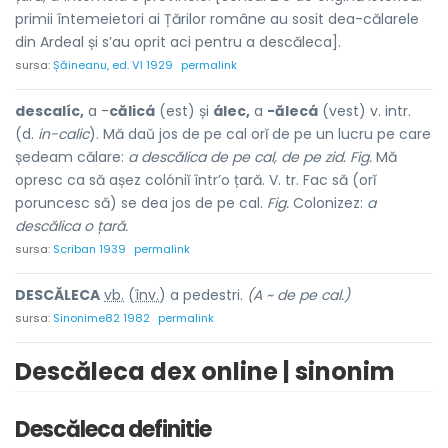
primii întemeietori ai Țărilor române au sosit dea-călarele
din Ardeal și s’au oprit aci pentru a descăleca].
sursa:
Șăineanu, ed. VI 1929
permalink
descalíc,
a -
călicá
(est) și
álec,
a
-ălecá
(vest) v. intr.
(d.
in-calic
). Mă daŭ jos de pe cal orĭ de pe un lucru pe care
ședeam călare:
a descălica de pe cal, de pe zid. Fig.
Mă
opresc ca să așez colóniĭ într’o țară. V. tr. Fac să (orĭ
poruncesc să) se dea jos de pe cal.
Fig.
Colonizez:
a
descălica o țară.
sursa:
Scriban 1939
permalink
DESCĂLEC
A
vb.
(
înv.
) a pedestri.
(A ~ de pe cal.)
sursa:
Sinonime82 1982
permalink
Descăleca dex online | sinonim
Descăleca definitie