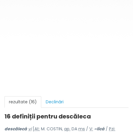
rezultate (16)
Declinări
16 definiții pentru
descăleca
descălecá
vi
[
At:
M. COSTIN,
ap.
DA
ms
/
V:
~licá
/
Pzi: