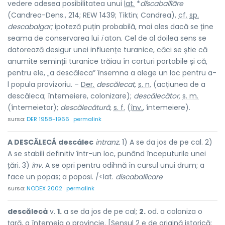
vedere adesea posibilitatea unui
lat.
*
dĭscaballĭāre
(Candrea-Dens., 214; REW 1439; Tiktin; Candrea),
cf.
sp.
descabalgar;
ipoteză puțin probabilă, mai ales dacă se ține
seama de conservarea lui
i
aton. Cel de al doilea sens se
datorează desigur unei influențe turanice, căci se știe că
anumite seminții turanice trăiau în corturi portabile și că,
pentru ele, „a descăleca” însemna a alege un loc pentru a-
l popula provizoriu. –
Der.
descălecat,
s. n.
(acțiunea de a
descăleca; întemeiere, colonizare);
descălecător,
s. m.
(întemeietor);
descălecătură,
s. f.
(
înv.
, întemeiere).
sursa:
DER 1958-1966
permalink
A DESCĂLECÁ descálec
intranz.
1) A se da jos de pe cal. 2)
A se stabili definitiv într-un loc, punând începuturile unei
țări. 3)
înv.
A se opri pentru odihnă în cursul unui drum; a
face un popas; a poposi. /<lat.
discaballicare
sursa:
NODEX 2002
permalink
descălecà
v.
1.
a se da jos de pe cal;
2.
od. a coloniza o
țară, a întemeia o provincie. [Sensul 2 e de origină istorică: