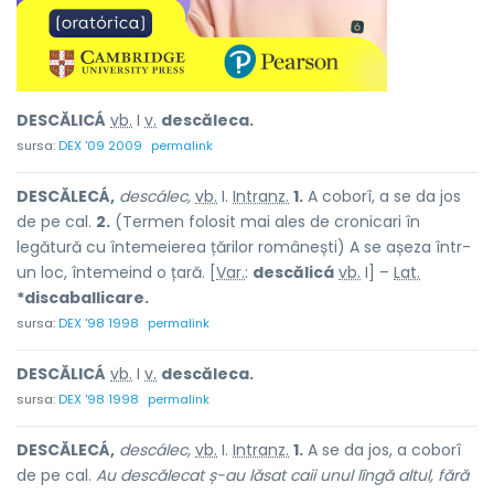
DESCĂLICÁ
vb.
I
v.
descăleca.
sursa:
DEX '09 2009
permalink
DESCĂLECÁ,
descálec,
vb.
I.
Intranz.
1.
A coborî, a se da jos
de pe cal.
2.
(Termen folosit mai ales de cronicari în
legătură cu întemeierea țărilor românești) A se așeza într-
un loc, întemeind o țară. [
Var.
:
descălicá
vb.
I] –
Lat.
*discaballicare.
sursa:
DEX '98 1998
permalink
DESCĂLICÁ
vb.
I
v.
descăleca.
sursa:
DEX '98 1998
permalink
DESCĂLECÁ,
descálec,
vb.
I.
Intranz.
1.
A se da jos, a coborî
de pe cal.
Au descălecat ș-au lăsat caii unul lîngă altul, fără