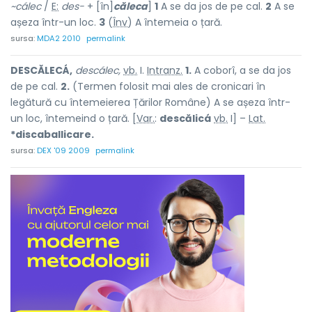
~cálec
/
E:
des-
+ [în]
căleca
]
1
A se da jos de pe cal.
2
A se
așeza într-un loc.
3
(
Înv
) A întemeia o țară.
sursa:
MDA2 2010
permalink
DESCĂLECÁ,
descálec,
vb.
I.
Intranz.
1.
A coborî, a se da jos
de pe cal.
2.
(Termen folosit mai ales de cronicari în
legătură cu întemeierea Țărilor Române) A se așeza într-
un loc, întemeind o țară. [
Var.
:
descălicá
vb.
I] –
Lat.
*discaballicare.
sursa:
DEX '09 2009
permalink