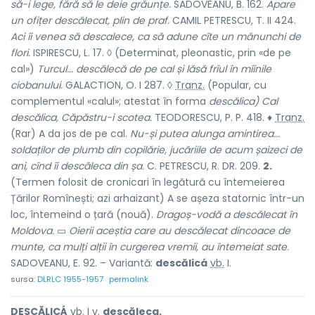
să-i lege, fără să le deie grăunțe.
SADOVEANU, B. 162.
Apare
un ofițer descălecat, plin de praf.
CAMIL PETRESCU, T. II 424.
Aci îi venea să descalece, ca să adune cîte un mănunchi de
flori.
ISPIRESCU, L. 17. ◊ (Determinat, pleonastic, prin «de pe
cal»)
Turcul... descălecă de pe cal și lăsă frîul în mîinile
ciobanului.
GALACTION, O. I 287. ◊
Tranz.
(Popular, cu
complementul «calul»; atestat în forma
descălica) Cal
descălica, Căpăstru-i scotea.
TEODORESCU, P. P. 418. ♦
Tranz.
(Rar) A da jos de pe cal.
Nu-și putea alunga amintirea...
soldaților de plumb din copilărie, jucăriile de acum șaizeci de
ani, cînd îi descăleca din șa.
C. PETRESCU, R. DR. 209.
2.
(Termen folosit de cronicari în legătură cu întemeierea
Țărilor Romînești; azi arhaizant) A se așeza statornic într-un
loc, întemeind o țară (nouă).
Dragoș-vodă a descălecat în
Moldova.
▭
Oierii aceștia care au descălecat dincoace de
munte, ca mulți alții în curgerea vremii, au întemeiat sate.
SADOVEANU, E. 92. – Variantă:
descălicá
vb.
I.
sursa:
DLRLC 1955-1957
permalink
DESCĂLICÁ
vb.
I
v.
descăleca.