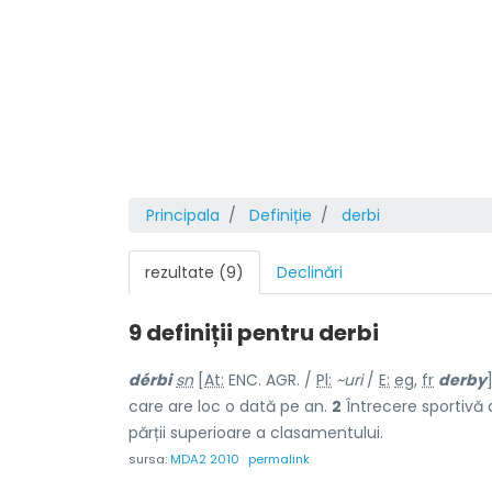
Principala
Definiție
derbi
rezultate (9)
Declinări
9 definiții pentru
derbi
dérbi
sn
[
At:
ENC. AGR. /
Pl:
~uri
/
E:
eg
,
fr
derby
care are loc o dată pe an.
2
Întrecere sportivă 
părții superioare a clasamentului.
sursa:
MDA2 2010
permalink