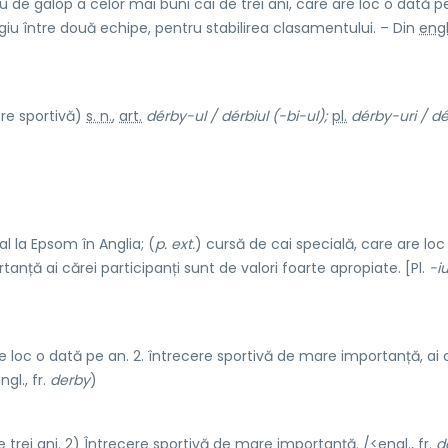
 de galop a celor mai buni cai de trei ani, care are loc o dată p
giu între două echipe, pentru stabilirea clasamentului. – Din
engl
ere sportivă)
s. n.
,
art.
dérby-ul / dérbiul (-bi-ul);
pl.
dérby-uri / dé
l la Epsom în Anglia; (
p. ext.
) cursă de cai specială, care are loc
nță ai cărei participanți sunt de valori foarte apropiate. [Pl.
-iu
e loc o dată pe an. 2. întrecere sportivă de mare importanță, ai 
gl., fr.
derby
)
 trei ani. 2) Întrecere sportivă de mare importanță. /<engl., fr.
d