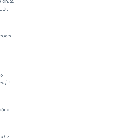
e an.
2.
.
,
fr.
rbiuri
 o
ri.
/ <
cărei
erby