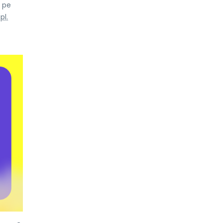
ă pe
(
pl.