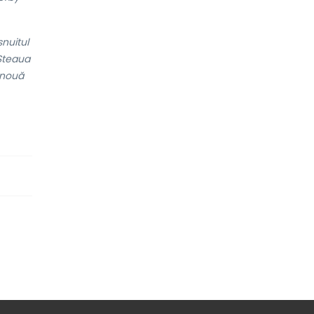
șnuitul
Steaua
o nouă