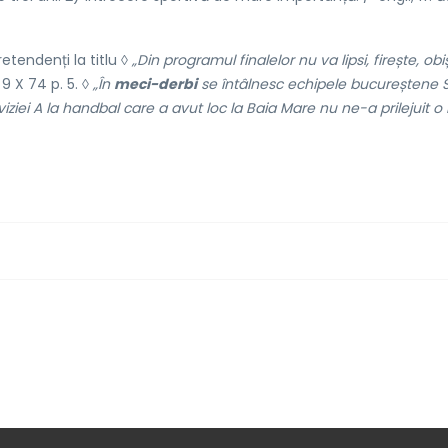
retendenți la titlu ◊
„Din programul finalelor nu va lipsi, firește, obi
9 X 74 p. 5. ◊
„În
meci-derbi
se întâlnesc echipele bucureștene 
viziei A la handbal care a avut loc la Baia Mare nu ne-a prilejuit 