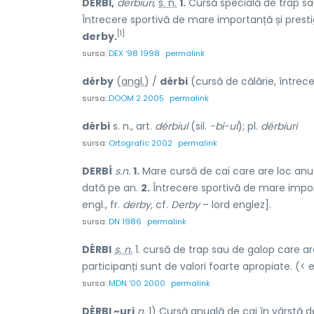
DÉRBI,
derbiuri,
s. n.
1.
Cursă specială de trap sau
Întrecere sportivă de mare importanță și presti
[1]
derby.
sursa:
DEX '98 1998
permalink
dérby
(
angl.
) /
dérbi
(cursă de călărie, întrec
sursa:
DOOM 2 2005
permalink
dérbi
s. n., art.
dérbiul
(sil.
-bi-ul
); pl.
dérbiuri
sursa:
Ortografic 2002
permalink
DERBÍ
s.n.
1.
Mare cursă de cai care are loc anua
dată pe an.
2.
Întrecere sportivă de mare importa
engl., fr.
derby,
cf.
Derby
– lord englez].
sursa:
DN 1986
permalink
DÉRBI
s. n.
1. cursă de trap sau de galop care ar
participanți sunt de valori foarte apropiate. (< en
sursa:
MDN '00 2000
permalink
DÉRBI ~uri
n.
1) Cursă anuală de cai în vârstă de