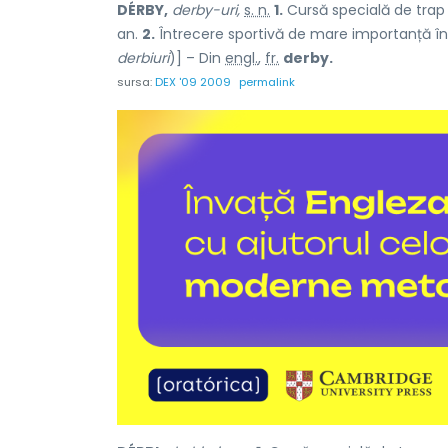
DÉRBY,
derby-uri,
s. n.
1.
Cursă specială de trap 
an.
2.
Întrecere sportivă de mare importanță într
derbiuri
)] – Din
engl.
,
fr.
derby.
sursa:
DEX '09 2009
permalink