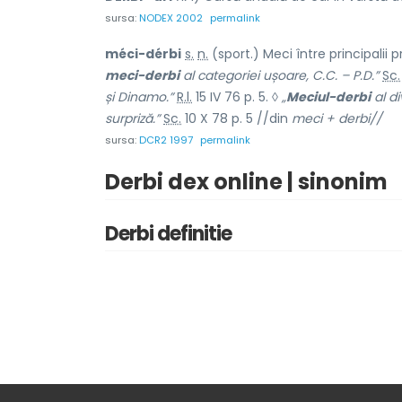
sursa:
NODEX 2002
permalink
méci-dérbi
s.
n.
(sport.) Meci între principalii p
meci-derbi
al categoriei ușoare, C.C. – P.D.”
Sc.
și Dinamo.”
R.l.
15 IV 76 p. 5. ◊
„
Meciul-derbi
al di
surpriză.”
Sc.
10 X 78 p. 5 //din
meci + derbi//
sursa:
DCR2 1997
permalink
Derbi dex online | sinonim
Derbi definitie