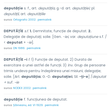
deputățíe
s. f., art.
deputățía,
g.-d. art.
deputățíei;
pl.
deputățíi,
art.
deputățíile
sursa:
Ortografic 2002
permalink
DEPUTĂȚÍE
s.f.
1.
Demnitate, funcție de deputat.
2.
Delegație de deputați; solie. [Gen.
-iei,
var.
deputațiune
s.f. /
<
deputat
+
-ie
].
sursa:
DN 1986
permalink
DEPUTĂȚÍE ~i
f.
1) Funcție de deputat. 2) Durata de
exercitare a unei astfel de funcții. 3)
înv.
Grup de persoane
trimis undeva pentru îndeplinirea unei misiuni; delegație;
solie. [Art.
deputăția;
G.-D.
deputației;
Sil.
-ți-e
] /
deputat
+
suf.
~ie
sursa:
NODEX 2002
permalink
deputăție
f. funcțiunea de deputat.
sursa:
Șăineanu, ed. VI 1929
permalink