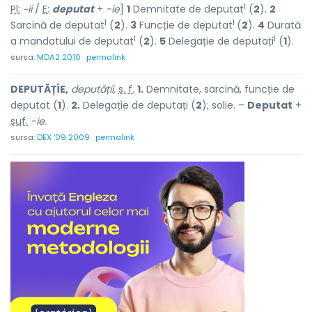
1
Pl:
~
i
i
/
E:
deputat
+
-ie
]
1
Demnitate de deputat
(
2
).
2
1
1
Sarcină de deputat
(
2
).
3
Funcție de deputat
(
2
).
4
Durată
1
1
a mandatului de deputat
(
2
).
5
Delegație de deputați
(
1
).
sursa:
MDA2 2010
permalink
DEPUTĂȚÍE,
deputății,
s. f.
1.
Demnitate, sarcină, funcție de
deputat (
1
).
2.
Delegație de deputați (
2
); solie. –
Deputat
+
suf.
-ie.
sursa:
DEX '09 2009
permalink