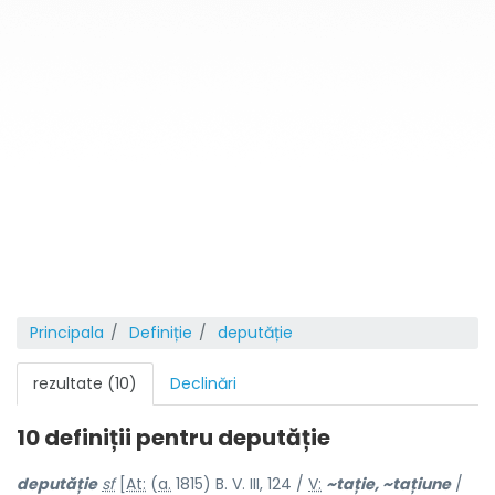
Principala
Definiție
deputăție
rezultate (10)
Declinări
10 definiții pentru
deputăție
deputăț
i
e
sf
[
At:
(
a.
1815) B. V. III, 124 /
V:
~t
a
ție, ~tați
u
ne
/