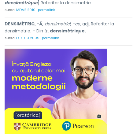
densimétrique
] Referitor la densimetrie.
sursa:
MDA2 2010
permalink
DENSIMÉTRIC, -Ă,
densimetrici, -ce,
adj.
Referitor la
densimetrie. – Din
fr.
densimétrique.
sursa:
DEX '09 2009
permalink