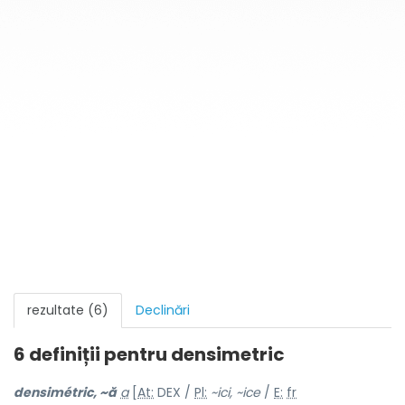
rezultate (6)
Declinări
6 definiții pentru
densimetric
densimétric, ~ă
a
[
At:
DEX /
Pl:
~ici, ~ice
/
E:
fr