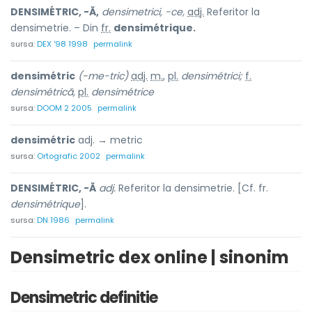
DENSIMÉTRIC, -Ă,
densimetrici, -ce,
adj.
Referitor la
densimetrie. – Din
fr.
densimétrique.
sursa:
DEX '98 1998
permalink
densimétric
(-me-tric)
adj.
m.
,
pl.
densimétrici;
f.
densimétrică,
pl.
densimétrice
sursa:
DOOM 2 2005
permalink
densimétric
adj. → metric
sursa:
Ortografic 2002
permalink
DENSIMÉTRIC, -Ă
adj.
Referitor la densimetrie. [Cf. fr.
densimétrique
].
sursa:
DN 1986
permalink
Densimetric dex online | sinonim
Densimetric definitie