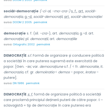
sursa:
DOOM 2 2005
permalink
sociál-democrațíe
(-ci-al, -mo-cra-)
s. f.
,
art.
sociál-
democrațía,
g.-d.
sociál-democrațíi,
art.
sociál-democrațíei
sursa:
DOOM 2 2005
permalink
democrațíe
s. f. (sil.
-cra-
), art.
democrațía,
g.-d. art.
democrațíei;
pl.
democrațíi,
art.
democrațíile
sursa:
Ortografic 2002
permalink
DEMOCRAȚÍE
s.f.
Formă de organizare și conducere politică
a societății în care puterea supremă este exercitată de
popor. [Gen.
-iei,
var.
democrațiune
s.f. / < fr.
démocratie,
it.
democrazia,
cf. gr.
demokratia
<
demos
– popor,
kratos
–
putere].
sursa:
DN 1986
permalink
DEMOCRAȚÍE
s. f.
formă de organizare politică a societății
care proclamă principiul deținerii puterii de către popor. ◊ ~
sclavagistă = tip de democrație în care puterea era