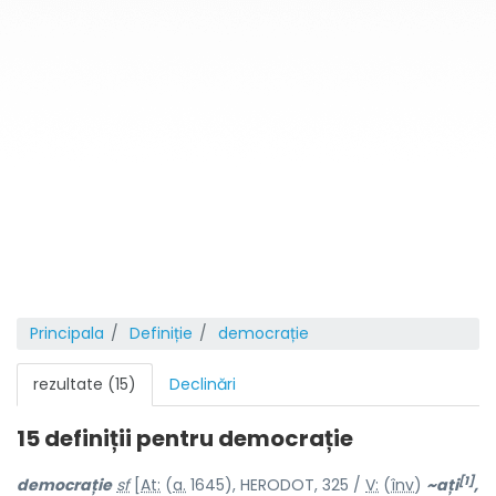
Principala
Definiție
democrație
rezultate (15)
Declinări
15 definiții pentru
democrație
[1]
democraț
i
e
sf
[
At:
(
a.
1645), HERODOT, 325 /
V:
(
înv
)
~ați
,