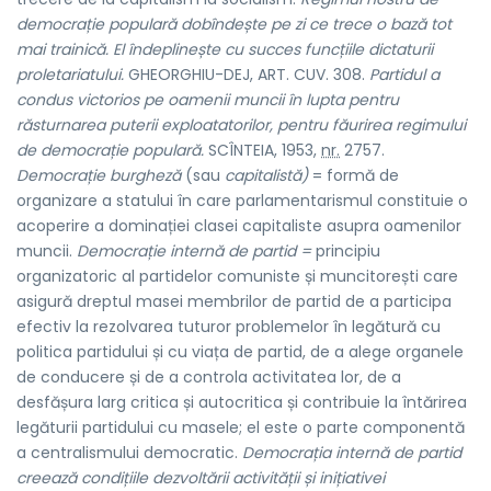
democrație populară dobîndește pe zi ce trece o bază tot
mai trainică. El îndeplinește cu succes funcțiile dictaturii
proletariatului.
GHEORGHIU-DEJ, ART. CUV. 308.
Partidul a
condus victorios pe oamenii muncii în lupta pentru
răsturnarea puterii exploatatorilor, pentru făurirea regimului
de democrație populară.
SCÎNTEIA, 1953,
nr.
2757.
Democrație burgheză
(sau
capitalistă)
= formă de
organizare a statului în care parlamentarismul constituie o
acoperire a dominației clasei capitaliste asupra oamenilor
muncii.
Democrație internă de partid =
principiu
organizatoric al partidelor comuniste și muncitorești care
asigură dreptul masei membrilor de partid de a participa
efectiv la rezolvarea tuturor problemelor în legătură cu
politica partidului și cu viața de partid, de a alege organele
de conducere și de a controla activitatea lor, de a
desfășura larg critica și autocritica și contribuie la întărirea
legăturii partidului cu masele; el este o parte componentă
a centralismului democratic.
Democrația internă de partid
creează condițiile dezvoltării activității și inițiativei