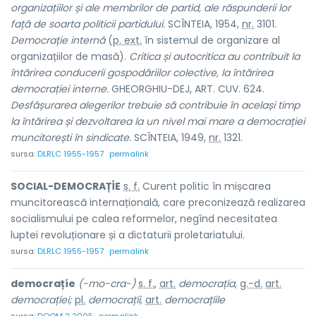
organizațiilor și ale membrilor de partid, ale răspunderii lor
față de soarta politicii partidului.
SCÎNTEIA, 1954,
nr.
3101.
Democrație internă
(
p. ext.
în sistemul de organizare al
organizațiilor de masă).
Critica și autocritica au contribuit la
întărirea conducerii gospodăriilor colective, la întărirea
democrației interne.
GHEORGHIU-DEJ, ART. CUV. 624.
Desfășurarea alegerilor trebuie să contribuie în același timp
la întărirea și dezvoltarea la un nivel mai mare a democrației
muncitorești în sindicate.
SCÎNTEIA, 1949,
nr.
1321.
sursa:
DLRLC 1955-1957
permalink
SOCIAL-DEMOCRAȚÍE
s. f.
Curent politic în mișcarea
muncitorească internațională, care preconizează realizarea
socialismului pe calea reformelor, negînd necesitatea
luptei revoluționare și a dictaturii proletariatului.
sursa:
DLRLC 1955-1957
permalink
democrațíe
(-mo-cra-)
s. f.
,
art.
democrațía,
g.-d.
art.
democrațíei;
pl.
democrațíi,
art.
democrațíile