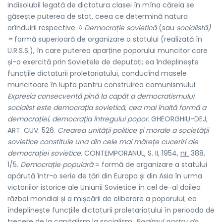
indisolubil legată de dictatura clasei în mîna căreia se
găsește puterea de stat, ceea ce determină natura
orînduirii respective. ◊
Democrație sovietică
(sau
socialistă)
=
formă superioară de organizare a statului (realizată în
U.R.S.S.), în care puterea aparține poporului muncitor care
și-o exercită prin Sovietele de deputați; ea îndeplinește
funcțiile dictaturii proletariatului, conducînd masele
muncitoare în lupta pentru construirea comunismului.
Expresia consecventă pînă la capăt a democratismului
socialist este democrația sovietică, cea mai înaltă formă a
democrației, democrația întregului popor.
GHEORGHIU-DEJ,
ART. CUV. 526.
Crearea unității politice și morale a societății
sovietice constituie una din cele mai mărețe cuceriri ale
democrației sovietice.
CONTEMPORANUL, S. II, 1954,
nr.
388,
1/5.
Democrație populară
= formă de organizare a statului
apărută într-o serie de țări din Europa și din Asia în urma
victoriilor istorice ale Uniunii Sovietice în cel de-al doilea
război mondial și a mișcării de eliberare a poporului; ea
îndeplinește funcțiile dictaturii proletariatului în perioada de
trecere de la capitalism la socialism.
Regimul nostru de