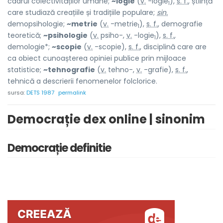
cadrul colectivităților umane;
~logie
(
v.
-logie
),
s. f.
, știință
1
care studiază creațiile și tradițiile populare;
sin.
demopsihologie;
~metrie
(
v.
-metrie
),
s. f.
, demografie
1
teoretică;
~psihologie
(
v.
psiho-,
v.
-logie
),
s. f.
,
1
demologie*;
~scopie
(
v.
-scopie),
s. f.
, disciplină care are
ca obiect cunoașterea opiniei publice prin mijloace
statistice;
~tehnografie
(
v.
tehno-,
v.
-grafie),
s. f.
,
tehnică a descrierii fenomenelor folclorice.
sursa:
DETS 1987
permalink
Democrație dex online | sinonim
Democrație definitie