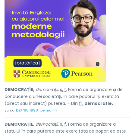
DEMOCRAȚÍE,
democrații,
s. f.
Formă de organizare și de
conducere a unei societăți, în care poporul își exercită
(direct sau indirect) puterea. – Din
fr.
démocratie.
sursa:
DEX '98 1998
permalink
DEMOCRAȚÍE,
democrații,
s. f.
Formă de organizare a
statului în care puterea este exercitată de popor; ea este