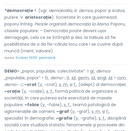
*democrațíe
f. (vgr.
demokratía,
d.
demos,
popor și
kratos,
putere. V.
aristocrație
). Societate în care guvernează
poporu întreg:
Pericle organiză democrația la Atena.
Poporu,
clasele populare. – Democrația poate deveni ușor
demagogie, ceĭa ce se întîmplă și des. Ia trebuie să fie
posibilitatea de a da fie-căruĭa locu care i se cuvine după
muncă (merit, valoare).
sursa:
Scriban 1939
permalink
DEMO-
„popor, populație, colectivitate”. ◊
gr.
demos
„populație, popor” >
fr.
demo-,
it.
id.
,
germ.
id.
,
engl.
id.
>
rom.
demo-.
□
~crat
(
v.
-crat),
s. m.
și
f.
, (adept) al democrației;
~crație
(
v.
-crație),
s. f.
, formă politică de organizare a
societății, în care puterea este exercitată de masele
populare;
~fobie
(
v.
-fobie),
s. f.
, teamă patologică de
aglomerațiile de oameni;
~graf
(
v.
-graf),
s. m.
și
f.
,
specialist în demografie;
~grafie
(
v.
-grafie),
s. f.
, disciplină
socială care studiază statistic fenomenele și procesele din