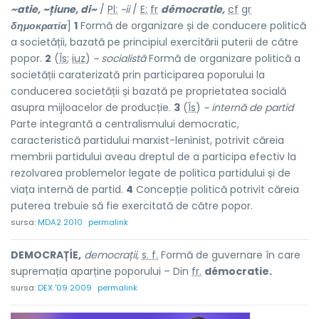
~at
i
e, ~ți
u
ne, di~
/
Pl:
~
i
i
/
E:
fr
démocratie,
cf
gr
δημοκρατία
]
1
Formă de organizare și de conducere politică
a societății, bazată pe principiul exercitării puterii de către
popor.
2
(
Îs
;
iuz
)
~ socialistă
Formă de organizare politică a
societății caraterizată prin participarea poporului la
conducerea societății și bazată pe proprietatea socială
asupra mijloacelor de producție.
3
(
Îs
)
~ internă de partid
Parte integrantă a centralismului democratic,
caracteristică partidului marxist-leninist, potrivit căreia
membrii partidului aveau dreptul de a participa efectiv la
rezolvarea problemelor legate de politica partidului și de
viața internă de partid.
4
Concepție politică potrivit căreia
puterea trebuie să fie exercitată de către popor.
sursa:
MDA2 2010
permalink
DEMOCRAȚÍE,
democrații,
s. f.
Formă de guvernare în care
supremația aparține poporului – Din
fr.
démocratie.
sursa:
DEX '09 2009
permalink