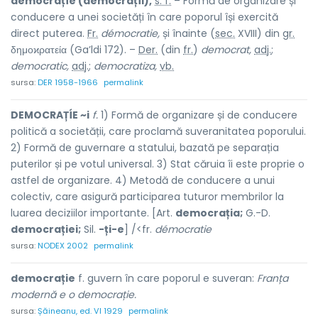
democrațíe (democrațíi),
s. f.
– Formă de organizare și
conducere a unei societăți în care poporul își exercită
direct puterea.
Fr.
démocratie,
și înainte (
sec.
XVIII) din
gr.
δημοϰρατεία (Ga’ldi 172). –
Der.
(din
fr.
)
democrat,
adj.
;
democratic,
adj.
;
democratiza,
vb.
sursa:
DER 1958-1966
permalink
DEMOCRAȚÍE ~i
f.
1) Formă de organizare și de conducere
politică a societății, care proclamă suveranitatea poporului.
2) Formă de guvernare a statului, bazată pe separația
puterilor și pe votul universal. 3) Stat căruia îi este proprie o
astfel de organizare. 4) Metodă de conducere a unui
colectiv, care asigură participarea tuturor membrilor la
luarea deciziilor importante. [Art.
democrația;
G.-D.
democrației;
Sil.
-ți-e
] /<fr.
démocratie
sursa:
NODEX 2002
permalink
democrație
f. guvern în care poporul e suveran:
Franța
modernă e o democrație.
sursa:
Șăineanu, ed. VI 1929
permalink