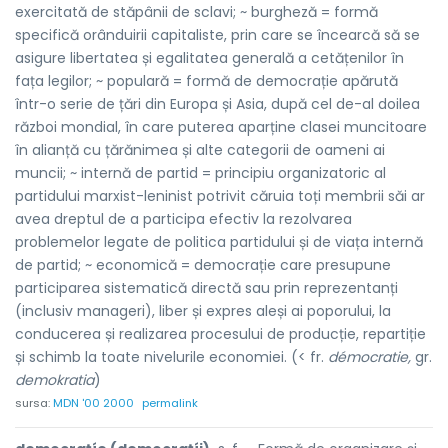
exercitată de stăpânii de sclavi; ~ burgheză = formă
specifică orânduirii capitaliste, prin care se încearcă să se
asigure libertatea și egalitatea generală a cetățenilor în
fața legilor; ~ populară = formă de democrație apărută
într-o serie de țări din Europa și Asia, după cel de-al doilea
război mondial, în care puterea aparține clasei muncitoare
în alianță cu țărănimea și alte categorii de oameni ai
muncii; ~ internă de partid = principiu organizatoric al
partidului marxist-leninist potrivit căruia toți membrii săi ar
avea dreptul de a participa efectiv la rezolvarea
problemelor legate de politica partidului și de viața internă
de partid; ~ economică = democrație care presupune
participarea sistematică directă sau prin reprezentanți
(inclusiv manageri), liber și expres aleși ai poporului, la
conducerea și realizarea procesului de producție, repartiție
și schimb la toate nivelurile economiei. (< fr.
démocratie,
gr.
demokratia
)
sursa:
MDN '00 2000
permalink