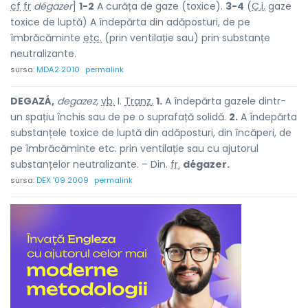
cf
fr
dégazer
]
1-2
A curăța de gaze (toxice).
3-4
(
C.i.
gaze
toxice de luptă) A îndepărta din adăposturi, de pe
îmbrăcăminte
etc.
(prin ventilație sau) prin substanțe
neutralizante.
sursa:
MDA2 2010
permalink
DEGAZÁ,
degazez,
vb.
I.
Tranz.
1.
A îndepărta gazele dintr-
un spațiu închis sau de pe o suprafață solidă.
2.
A îndepărta
substanțele toxice de luptă din adăposturi, din încăperi, de
pe îmbrăcăminte etc. prin ventilație sau cu ajutorul
substanțelor neutralizante. – Din.
fr.
dégazer.
sursa:
DEX '09 2009
permalink