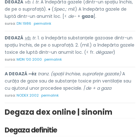
DEGAZÁ
vb. I. tr.
A îndepărta gazele (dintr-un spațiu închis,
de pe o suprafață). ♦ (
Spec.; mil.
) A îndepărta gazele de
luptă dintr-un anumit loc. [<
de-
+
gaza
].
sursa:
DN 1986
permalink
DEGAZÁ
vb.
tr.
1. a îndepărta substanțele gazoase dintr-un
spațiu închis, de pe o suprafață. 2. (mil.) a îndepărta gazele
toxice de luptă dintr-un anumit loc. (< fr.
dégazer
)
sursa:
MDN '00 2000
permalink
A DEGAZÁ ~éz
tranz. (spații închise, suprafețe gazate)
A
curăța de gaze sau de substanțe toxice prin ventilație sau
cu ajutorul unor procedee speciale. /
de + a gaza
sursa:
NODEX 2002
permalink
Degaza dex online | sinonim
Degaza definitie