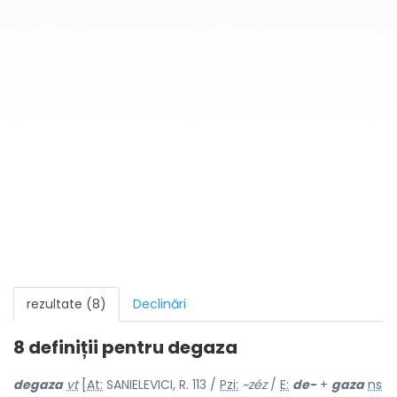
rezultate (8)
Declinări
8 definiții pentru
degaza
degaz
a
vt
[
At:
SANIELEVICI, R. 113 /
Pzi:
~zéz
/
E:
de-
+
gaza
ns