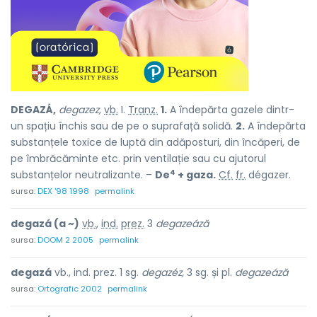
DEGAZÁ,
degazez,
vb.
I.
Tranz.
1.
A îndepărta gazele dintr-
un spațiu închis sau de pe o suprafață solidă.
2.
A îndepărta
substanțele toxice de luptă din adăposturi, din încăperi, de
pe îmbrăcăminte etc. prin ventilație sau cu ajutorul
4
substanțelor neutralizante. –
De
+ gaza.
Cf.
fr.
dégazer.
sursa:
DEX '98 1998
permalink
degazá (a ~)
vb.
,
ind.
prez.
3
degazeáză
sursa:
DOOM 2 2005
permalink
degazá
vb., ind. prez. 1 sg.
degazéz,
3 sg. și pl.
degazeáză
sursa:
Ortografic 2002
permalink