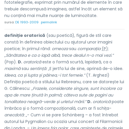
fototelegrafie, exprimat prin numărul de elemente în care
trebuie descompusă imaginea, astfel încât un element să
nu conțină mai multe nuanțe de luminozitate.
sursa:
DE 1993-2009
permalink
definiție oratorică
(sau poetică), figură de stil care
constă în definirea obiectului cu ajutorul unor imagini
poetice; în primul rând:
omeoza
sau
comparația
(P)
:
„Sănătatea e ca o iapă albă, trece dealul n-o mai vezi.”
(Pop).
D.
oratorică
este o formă scurtă, lapidară, ca o
maximă
sau
sentință:
„E jertfa lui de sine, aprinsă de-o idee.
Ideea, ca și lupta și pâinea,-i tot femeie.”
(T. Arghezi)
Definiția poetică a stilului lui Rebreanu, care se datorește lui
G. Călinescu:
„Frazele, considerate singure, sunt incolore ca
apa de mare ținută în palmă; câteva sute de pagini au
tonalitatea neagră-verde și urletul mării.”
D.
oratorică
poate
îmbrăca și o formă compozițională, cum ar fi schița-
anecdotă:
„- Cum vi se pare Schönberg – a fost întrebat
autorul lui Pygmalion cu ocazia unui concert al Filarmonicii
din Londra. –
Un imens frig polar, care amintește de primele