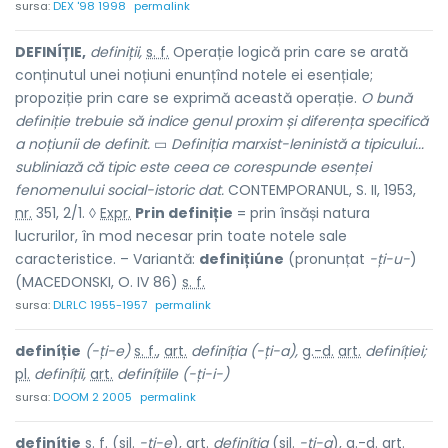
sursa:
DEX '98 1998
permalink
DEFINÍȚIE,
definiții,
s. f.
Operație logică prin care se arată
conținutul unei noțiuni enunțînd notele ei esențiale;
propoziție prin care se exprimă această operație.
O bună
definiție trebuie să indice genul proxim și diferența specifică
a noțiunii de definit.
▭
Definiția marxist-leninistă a tipicului...
subliniază că tipic este ceea ce corespunde esenței
fenomenului social-istoric dat.
CONTEMPORANUL, S. II, 1953,
nr.
351, 2/1. ◊
Expr.
Prin definiție
= prin însăși natura
lucrurilor, în mod necesar prin toate notele sale
caracteristice. – Variantă:
definițiúne
(pronunțat
-ți-u-
)
(MACEDONSKI, O. IV 86)
s. f.
sursa:
DLRLC 1955-1957
permalink
definíție
(-ți-e)
s. f.
,
art.
definíția
(-ți-a),
g.-d.
art.
definíției;
pl.
definíții,
art.
definíțiile
(-ți-i-)
sursa:
DOOM 2 2005
permalink
definíție
s. f. (sil.
-ți-e
), art.
definíția
(sil.
-ți-a
), g.-d. art.