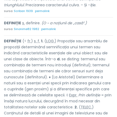
triunghĭuluĭ.
Precizarea caracteruluĭ cuĭva. – Și -
íție.
sursa:
Scriban 1939
permalink
DEFIN
I
ȚIE
s.
definire.
(O ~ a noțiunii de „casă”.)
sursa:
Sinonime82 1982
permalink
DEFINÍȚIE
(<
fr.
)
s. f.
1.
(
LOG.
) Propoziție sau ansamblu de
propoziții determinând semnificația unui termen sau
indicând caracteristicile esențiale ale unui obiect sau ale
unei clase de obiecte. Într-o
d.
se disting: termenul sau
combinația de termeni nou introduși (definitul); termenul
sau combinația de termeni ale căror sensuri sunt deja
cunoscute (definitorul). ♦ (La Aristotel) Determinare a
naturii sau a esenței unei specii prin indicarea genului care
o cuprinde (gen proxim) și a diferenței specifice prin care
se delimitează de celelalte specii. ◊
Expr.
Prin definiție
= prin
însăși natura lucrului, decurgând în mod necesar din
totalitatea notelor sale caracteristice.
2.
(
TELEC.
)
Conținutul de detalii al unei imagini de televiziune sau de