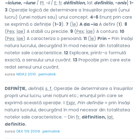
~ici
u
ne, ~i
u
ne
/
Pl:
~ii
/
E:
fr
définition,
lat
definitio, -onis
]
1-
3
Operație logică de determinare a însușirilor proprii (unui
lucru) (unei noțiuni sau) unui concept.
4-6
Enunț prin care
se exprimă o definiție (
1-3
).
7
(
Îe
)
A da ~ia
A defini (
1
).
8
(
Pex
;
îae
) A stabili cu precizie.
9
(
Pex
;
îae
) A contura.
10
(
Pex
;
îae
) A caracteriza o persoană.
11
(
Îe
)
Prin ~
Prin însăși
natura lucrului, decurgând în mod necesar din totalitatea
notelor sale caracteristice.
12
Explicare, printr-o formulă
exactă, a sensului unui cuvânt.
13
Propoziție prin care este
redat sensul unui cuvânt.
sursa:
MDA2 2010
permalink
DEFINÍȚIE,
definiții,
s. f.
Operație de determinare a însușirilor
proprii unui lucru, unei noțiuni etc.; enunțul prin care se
exprimă această operație. ◊
Expr.
Prin definiție
= prin însăși
natura lucrului, decurgând în mod necesar din totalitatea
notelor sale caracteristice. – Din
fr.
définition,
lat.
definitio.
sursa:
DEX '09 2009
permalink