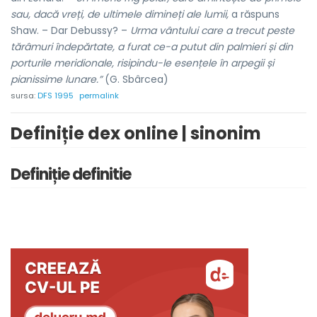
sau, dacă vreți, de ultimele dimineți ale lumii,
a răspuns
Shaw. – Dar Debussy? –
Urma vântului care a trecut peste
tărâmuri îndepărtate, a furat ce-a putut din palmieri și din
porturile meridionale, risipindu-le esențele în arpegii și
pianissime lunare.”
(G. Sbârcea)
sursa:
DFS 1995
permalink
Definiție dex online | sinonim
Definiție definitie