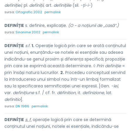
definíției;
pl.
definíții,
art.
definíțiile
(sil.
-ți-i-
)
sursa:
Ortografic 2002
permalink
DEFINÍȚIE
s. definire, explicație.
(O ~ a noțiunii de „casă”.)
sursa:
Sinonime 2002
permalink
DEFINÍȚIE
s.f.
1.
Operație logică prin care se arată conținutul
unei noțiuni, enunțându-se notele ei esențiale sau adesea
indicându-se genul proxim și diferența specifică; propoziție
prin care se exprimă această determinare. ◊
Prin definiție
=
prin însăși natura lucrurilor.
2.
Procedeu conceptual servind
la introducerea unui simbol nou într-un limbaj formalizat
sau la specificarea semnificației unei expresii. [Gen.
-iei,
var.
definițiune
s.f. / cf. fr.
définition,
it.
definizione,
lat.
definitio
].
sursa:
DN 1986
permalink
DEFINÍȚIE
s. f.
operație logică prin care se determină
conținutul unei noțiuni, notele ei esențiale, indicându-se