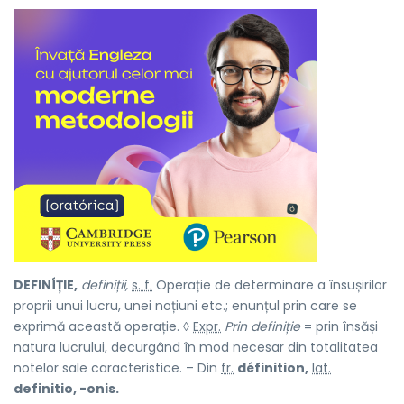
DEFINÍȚIE,
definiții,
s. f.
Operație de determinare a însușirilor
proprii unui lucru, unei noțiuni etc.; enunțul prin care se
exprimă această operație. ◊
Expr.
Prin definiție
= prin însăși
natura lucrului, decurgând în mod necesar din totalitatea
notelor sale caracteristice. – Din
fr.
définition,
lat.
definitio, -onis.