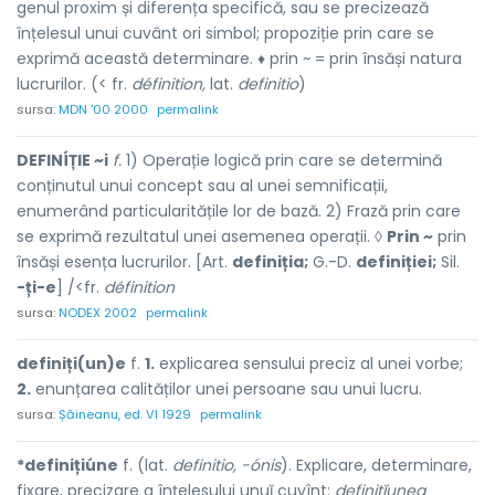
genul proxim și diferența specifică, sau se precizează
înțelesul unui cuvânt ori simbol; propoziție prin care se
exprimă această determinare. ♦ prin ~ = prin însăși natura
lucrurilor. (< fr.
définition,
lat.
definitio
)
sursa:
MDN '00 2000
permalink
DEFINÍȚIE ~i
f.
1) Operație logică prin care se determină
conținutul unui concept sau al unei semnificații,
enumerând particularitățile lor de bază. 2) Frază prin care
se exprimă rezultatul unei asemenea operații. ◊
Prin ~
prin
însăși esența lucrurilor. [Art.
definiția;
G.-D.
definiției;
Sil.
-ți-e
] /<fr.
définition
sursa:
NODEX 2002
permalink
definiți(un)e
f.
1.
explicarea sensului preciz al unei vorbe;
2.
enunțarea calităților unei persoane sau unui lucru.
sursa:
Șăineanu, ed. VI 1929
permalink
*definițiúne
f. (lat.
definitio, -ónis
). Explicare, determinare,
fixare, precizare a înțelesului unuĭ cuvînt:
definițĭunea