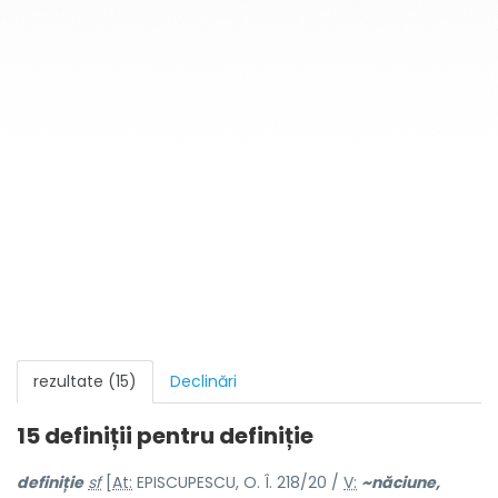
rezultate (15)
Declinări
15 definiții pentru
definiție
defin
i
ție
sf
[
At:
EPISCUPESCU, O. Î. 218/20 /
V:
~năci
u
ne,