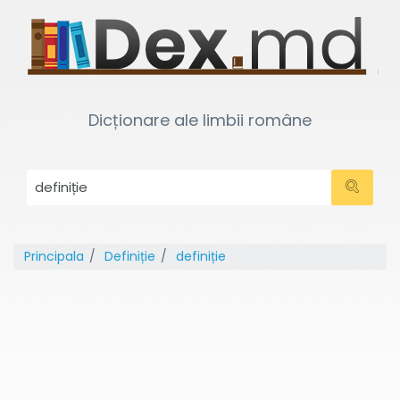
Dicționare ale limbii române
Principala
Definiție
definiție