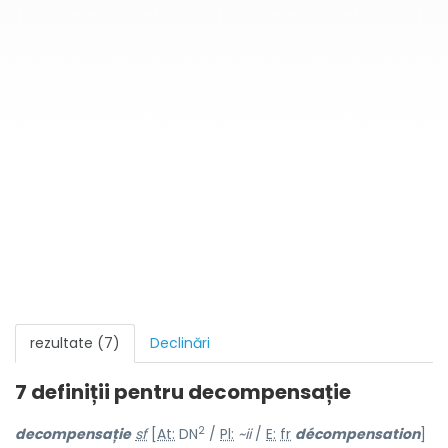
rezultate (7)
Declinări
7 definiții pentru
decompensație
2
decompens
a
ție
sf
[
At:
DN
/
Pl:
~ii
/
E:
fr
décompensation
]