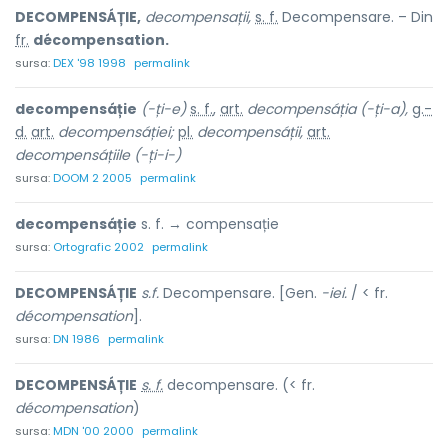
DECOMPENSÁȚIE,
decompensații,
s. f.
Decompensare. – Din
fr.
décompensation.
sursa:
DEX '98 1998
permalink
decompensáție
(-ți-e)
s. f.
,
art.
decompensáția (-ți-a),
g.-
d.
art.
decompensáției;
pl.
decompensáții,
art.
decompensáțiile (-ți-i-)
sursa:
DOOM 2 2005
permalink
decompensáție
s. f. → compensație
sursa:
Ortografic 2002
permalink
DECOMPENSÁȚIE
s.f.
Decompensare. [Gen.
-iei.
/ < fr.
décompensation
].
sursa:
DN 1986
permalink
DECOMPENSÁȚIE
s. f.
decompensare. (< fr.
décompensation
)
sursa:
MDN '00 2000
permalink