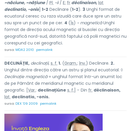
~năci
u
ne, ~năți
u
ne
/
Pl:
~ii
/
E:
fr
déclinaison,
lat
declinatio, -onis
]
1-2
Declinare (
1-2
).
3
Unghi format de
ecuatorul ceresc cu raza vizuală care duce spre un astru
sau spre un punct de pe cer.
4
(
Îs
)
~ magnetică
Unghi
format de direcția acului magnetic al busolei cu direcția
geografică nord-sud, datorită faptului că polii magnetici nu
corespund cu cei geografici.
sursa:
MDA2 2010
permalink
DECLINÁȚIE,
declinații,
s. f.
1.
(
Gram.
;
înv.
) Declinare.
2.
Unghiul dintre direcția către un astru și planul ecuatorial. ◊
Declinație magnetică
= unghiul format într-un anumit loc
de pe Pământ de meridianul magnetic cu meridianul
geografic. [
Var.
:
declinațiúne
s. f.
] – Din
fr.
déclinaison,
lat.
declinatio, -onis.
sursa:
DEX '09 2009
permalink