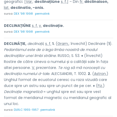
geografici. [
Var.
:
declinațiúne
s. f.
] – Din
fr.
déclinaison,
lat.
declinatio, -onis.
sursa:
DEX '98 1998
permalink
DECLINAȚIÚNE
s. f.
v.
declinație.
sursa:
DEX '98 1998
permalink
DECLINÁȚIE,
declinații,
s. f.
1.
(
Gram.
; învechit) Declinare (
1
).
Pedantismul este de a lega limba noastră de modul
declinațiilor unei limbi străine.
RUSSO, S. 53. ♦ (Învechit)
Rostire de către cineva a numelui și a calității sale în fața
altei persoane.
V.
prezentare.
Te rog să mă norocești cu
declinația numelui d-tale.
ALECSANDRI, T. 1002.
2.
(
Astron.
)
Unghiul format de ecuatorul ceresc cu raza vizuală care
duce spre un astru sau spre un punct de pe cer. ♦ (
Fiz.
)
Declinație magnetică
= unghiul spre est sau spre vest
format de meridianul magnetic cu meridianul geografic al
unui loc.
sursa:
DLRLC 1955-1957
permalink