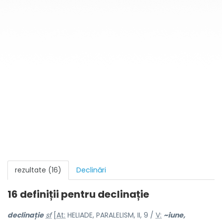
rezultate (16)
Declinări
16 definiții pentru
declinație
declin
a
ție
sf
[
At:
HELIADE, PARALELISM, II, 9 /
V:
~i
u
ne,