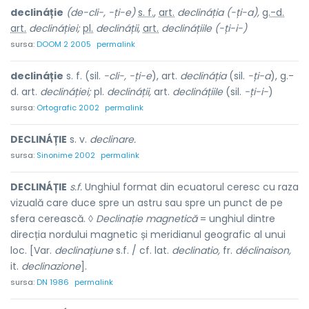
declináție
(de-cli-, -ți-e)
s. f.
,
art.
declináția (-ți-a),
g.-d.
art.
declináției;
pl.
declináții,
art.
declináțiile
(-ți-i-)
sursa:
DOOM 2 2005
permalink
declináție
s. f. (sil.
-cli-, -ți-e
), art.
declináția
(sil.
-ți-a
), g.-
d. art.
declináției;
pl.
declináții,
art.
declináțiile
(sil.
-ți-i-
)
sursa:
Ortografic 2002
permalink
DECLINÁȚIE
s. v.
declinare.
sursa:
Sinonime 2002
permalink
DECLINÁȚIE
s.f.
Unghiul format din ecuatorul ceresc cu raza
vizuală care duce spre un astru sau spre un punct de pe
sfera cerească. ◊
Declinație magnetică
= unghiul dintre
direcția nordului magnetic și meridianul geografic al unui
loc. [Var.
declinațiune
s.f. / cf. lat.
declinatio,
fr.
déclinaison,
it.
declinazione
].
sursa:
DN 1986
permalink