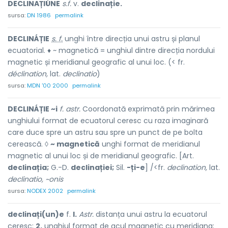
DECLINAȚIÚNE
s.f.
v.
declinație.
sursa:
DN 1986
permalink
DECLINÁȚIE
s. f.
unghi între direcția unui astru și planul
ecuatorial. ♦ ~ magnetică = unghiul dintre direcția nordului
magnetic și meridianul geografic al unui loc. (< fr.
déclination,
lat.
declinatio
)
sursa:
MDN '00 2000
permalink
DECLINÁȚIE ~i
f. astr.
Coordonată exprimată prin mărimea
unghiului format de ecuatorul ceresc cu raza imaginară
care duce spre un astru sau spre un punct de pe bolta
cerească. ◊
~ magnetică
unghi format de meridianul
magnetic al unui loc și de meridianul geografic. [Art.
declinația;
G.-D.
declinației;
Sil.
-ți-e
] /<fr.
declination,
lat.
declinatio, ~onis
sursa:
NODEX 2002
permalink
declinați(un)e
f.
l.
Astr.
distanța unui astru la ecuatorul
ceresc;
2.
unghiul format de acul magnetic cu meridiana;