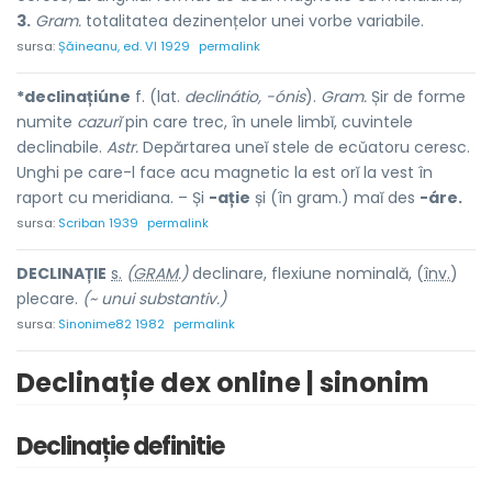
3.
Gram.
totalitatea dezinențelor unei vorbe variabile.
sursa:
Șăineanu, ed. VI 1929
permalink
*declinațiúne
f. (lat.
declinátio, -ónis
).
Gram.
Șir de forme
numite
cazurĭ
pin care trec, în unele limbĭ, cuvintele
declinabile.
Astr.
Depărtarea uneĭ stele de ecŭatoru ceresc.
Unghi pe care-l face acu magnetic la est orĭ la vest în
raport cu meridiana. – Și
-ație
și (în gram.) maĭ des
-áre.
sursa:
Scriban 1939
permalink
DECLIN
A
ȚIE
s.
(
GRAM
.)
declinare, flexiune nominală, (
înv.
)
plec
a
re.
(~ unui substantiv.)
sursa:
Sinonime82 1982
permalink
Declinație dex online | sinonim
Declinație definitie