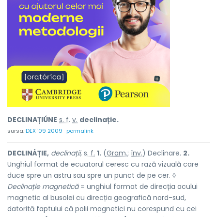
DECLINAȚIÚNE
s. f.
v.
declinație.
sursa:
DEX '09 2009
permalink
DECLINÁȚIE,
declinații,
s. f.
1.
(
Gram.
;
înv.
) Declinare.
2.
Unghiul format de ecuatorul ceresc cu rază vizuală care
duce spre un astru sau spre un punct de pe cer. ◊
Declinație magnetică
= unghiul format de direcția acului
magnetic al busolei cu direcția geografică nord-sud,
datorită faptului că polii magnetici nu corespund cu cei