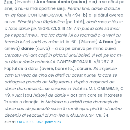
Expr.
(Învechit)
A se face danie (cuiva)
=
a)
a se dărui pe
sine, a nu-și mai aparține sieși.
Pentru tine, danie dracului
m-aș face.
CONTEMPORANUL, V/II 494;
b)
a-și dărui averea
cuiva.
Părinții ți-au făgăduit-o
[pe fată],
dacă moșu-tău s-
a face danie ție.
NEGRUZZI, S. III 49.
Am pus la cale să însor
pe nepotul meu... mă fac danie lui cu tocmală c-a veni cu
femeia lui să șadă cu mine.
id. ib. 60. (Glumeț)
A face
(pe
cineva)
danie
(cuiva) = a da pe cineva pe mîna cuiva.
Cercatu-mi-am colții în piciorul unui boieri. Și vai, pe loc m-
au făcut danie hoheriului.
CONTEMPORANUL, V/II 267.
2.
Faptul de a
dărui
(avere, bani etc.); dăruire.
Se împlinise
cam un veac de cînd cel dintîi cu acest nume, la care se
adăogase porecla de Măgureanu, după o moșioară de
danie domnească... se aciuase în Valahia.
M. I. CARAGIALE, C.
49. ◊
Act
(sau
hrisov) de danie
= act prin care se întărește
în scris o donație.
În Moldova nu există acte domnești de
danie sau de judecată scrise în romînește, pînă în al doilea
deceniu al veacului al XVII-lea.
IBRĂILEANU, SP. CR. 34.
sursa:
DLRLC 1955-1957
permalink