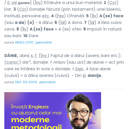
/
E:
vsl
дание
] (
Înv
)
1
Dăruire a unui bun material.
2
(
Ccr
)
Dar.
3
(
Ccr
) Donație făcută (prin testament) unei biserici,
instituții, persoane
etc.
4
(
Pex
) Ofrandă.
5
(
Îlv
)
A (se) face
(sau
a da
)
(o)
~ A dărui.
6
(
Îal
) A dona.
7
(
Îal
) A lăsa cuiva
ceva.
8
(
Îlv
)
A (se) face ~
A (se) oferi.
9
Impozit în natură
sau bani.
10
Dare.
sursa:
MDA2 2010
permalink
DÁNIE,
danii,
s. f.
(
Înv.
) Faptul de a dărui (avere, bani etc.);
2
(
concr.
) dar
, donație. ◊
Hrisov
(sau
act) de danie
= act prin
care se întărea în scris o donație. ◊
Expr.
A face danie
(cuiva) = a dărui averea (cuiva). – Din
sl.
danije.
sursa:
DEX '09 2009
permalink