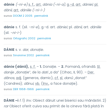
dánie
(-ni-e)
s. f.
,
art.
dánia
(-ni-a),
g.-d.
art.
dániei;
pl.
dánii,
art.
dániile
(-ni-i-)
sursa:
DOOM 2 2005
permalink
dánie
s. f. (sil.
-ni-e
), g.-d. art.
dániei;
pl.
dánii,
art.
dániile
(sil.
-ni-i-
)
sursa:
Ortografic 2002
permalink
DÁNIE
s. v.
dar, donație.
sursa:
Sinonime 2002
permalink
dánie (dánii),
s. f.
–
1.
Donație. –
2.
Pomană, ofrandă.
Sl.
danije
„donație”, de la
dati
„a da” (Cihac, II, 90). –
Der.
dănos,
adj.
(generos, darnic),
cf.
sl.
danŭ
„donat”
(Candrea);
dănui,
vb.
(
înv.
, a face donație).
sursa:
DER 1958-1966
permalink
DÁNIE ~i
f.
1)
înv.
Obiect dăruit unei biserici sau mănăstiri. 2)
rar
Obiect oferit cuiva sau primit de la cineva fără plată în