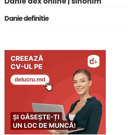
Danie dex online | sinonim
Danie definitie