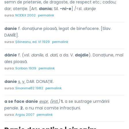
semn de prietenie, de dragoste, de respect etc.; cadou;
dar; atenție. [Art.
dania;
Sil.
-ni-e
] /<sl.
danije
sursa:
NODEX 2002
permalink
danie
f. donațiune pioasă, legat de binefacere. [Slav.
DANIĬE].
sursa:
Șăineanu, ed. VI 1929
permalink
dánie
f. (vsl.
daniĭe,
d.
dati,
a da. V.
dajdie
). Donațiune, maĭ
ales pioasă.
sursa:
Scriban 1939
permalink
d
a
nie
s.
v.
DAR. DONAȚIE.
sursa:
Sinonime82 1982
permalink
a se face danie
expr.
(
intl.
)
1.
a se sustrage urmăririi
penale.
2.
a nu mai comite infracțiuni.
sursa:
Argou 2007
permalink