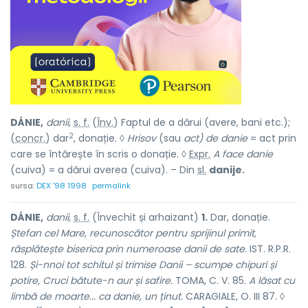
DÁNIE,
danii,
s. f.
(
Înv.
) Faptul de a dărui (avere, bani etc.);
2
(
concr.
) dar
, donație. ◊
Hrisov
(sau
act) de danie
= act prin
care se întărește în scris o donație. ◊
Expr.
A face danie
(cuiva) = a dărui averea (cuiva). – Din
sl.
danije.
sursa:
DEX '98 1998
permalink
DÁNIE,
danii,
s. f.
(Învechit și arhaizant)
1.
Dar, donație.
Ștefan cel Mare, recunoscător pentru sprijinul primit,
răsplătește biserica prin numeroase danii de sate.
IST. R.P.R.
128.
Și-nnoi tot schitul și trimise Danii – scumpe chipuri și
potire, Cruci bătute-n aur și safire.
TOMA, C. V. 85.
A lăsat cu
limbă de moarte... ca danie, un ținut.
CARAGIALE, O. III 87. ◊