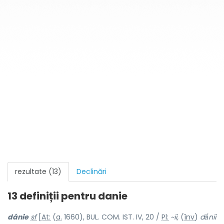
rezultate (13)
Declinări
13 definiții pentru
danie
dánie
sf
[
At:
(
a.
1660), BUL. COM. IST. IV, 20 /
Pl:
~ii,
(
înv
)
dắnii