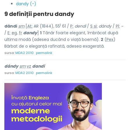
dandy (-)
9 definiții pentru
dandy
1
dándi
sm
[
At:
AR (1844), 55
61 /
P:
dendi
/
S și:
dándy
/
Pl:
~
/
E:
eg
,
fr
dandy
]
1
Tânăr foarte elegant, îmbrăcat după
ultima modă (adesea ducând o viață boemă).
2
(
Pex
)
Bărbat de o eleganță rafinată, adesea exagerată.
sursa:
MDA2 2010
permalink
dándy
sm
vz
dandi
sursa:
MDA2 2010
permalink