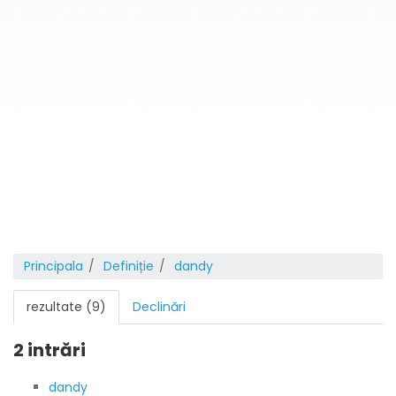
Principala
Definiție
dandy
rezultate (9)
Declinări
2 intrări
dandy