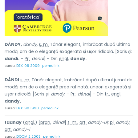
DÁNDY,
dandy,
s. m.
Tânăr elegant, îmbrăcat după ultima
modă; om de o eleganță exagerată și ușor ridicolă. [Scris și:
dandi.
–
Pr.
:
déndi
] – Din
engl.
dandy.
sursa:
DEX '09 2009
permalink
DÁNDI
s. m.
Tânăr elegant, îmbrăcat după ultimul jurnal de
modă; om de o eleganță prea rafinată, uneori exagerată și
ușor ridicolă. [Scris și:
dandy.
–
Pr.
:
déndi
] – Din
fr.
,
engl.
dandy.
sursa:
DEX '98 1998
permalink
!dandy
(
angl.
) [
pron.
déndi
]
s. m.
,
art.
dandy-ul;
pl.
dandy,
art.
dandy-i
sursa:
DOOM 2 2005
permalink