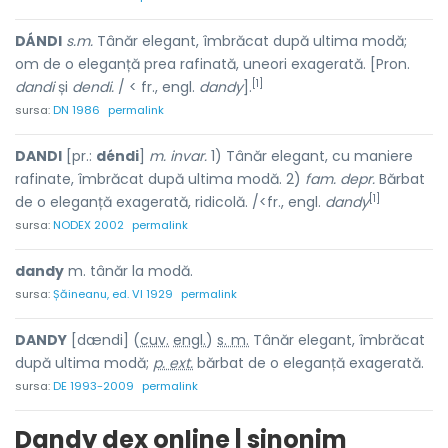
DÁNDI
s.m.
Tânăr elegant, îmbrăcat după ultima modă;
om de o eleganță prea rafinată, uneori exagerată. [Pron.
[1]
dandi
și
dendi.
/ < fr., engl.
dandy
].
sursa:
DN 1986
permalink
DANDI
[pr.:
déndi
]
m. invar.
1) Tânăr elegant, cu maniere
rafinate, îmbrăcat după ultima modă. 2)
fam. depr.
Bărbat
[1]
de o eleganță exagerată, ridicolă. /<fr., engl.
dandy
sursa:
NODEX 2002
permalink
dandy
m. tânăr la modă.
sursa:
Șăineanu, ed. VI 1929
permalink
DANDY
[dændi] (
cuv.
engl.
)
s. m.
Tânăr elegant, îmbrăcat
după ultima modă;
p. ext.
bărbat de o eleganță exagerată.
sursa:
DE 1993-2009
permalink
Dandy dex online | sinonim