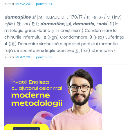
sursa:
MDA2 2010
permalink
damnațiúne
sf
[
At:
HELIADE, D. J. 170/17 /
P:
~ți-u~
/
V:
(
înv
)
~
ție
/
Pl:
~ni
/
E:
fr
damnation,
lat
damnatio, -onis
]
1
(În
mitologia greco-latină și în creștinism) Condamnare la
chinurile infernului.
2
(
Pgn
) Condamnare.
3
(
Pex
) Suferință.
4
(
Lit
) Denumire simbolică a opoziției poetului romantic
față de societate și legile acesteia
Si:
(rar)
damnatism.
sursa:
MDA2 2010
permalink