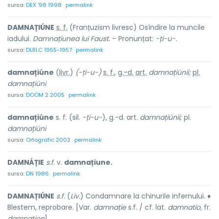
sursa:
DEX '98 1998
permalink
DAMNAȚIÚNE
s. f.
(Franțuzism livresc) Osîndire la muncile
iadului.
Damnațiunea lui Faust.
– Pronunțat:
-ți-u-.
sursa:
DLRLC 1955-1957
permalink
damnațiúne
(
livr.
)
(-ți-u-)
s. f.
,
g.-d.
art.
damnațiúnii;
pl.
damnațiúni
sursa:
DOOM 2 2005
permalink
damnațiúne
s. f. (sil.
-ți-u-
), g.-d. art.
damnațiúnii;
pl.
damnațiúni
sursa:
Ortografic 2002
permalink
DAMNÁȚIE
s.f.
v.
damnațiune.
sursa:
DN 1986
permalink
DAMNAȚIÚNE
s.f.
(
Liv.
) Condamnare la chinurile infernului. ♦
Blestem, reprobare. [Var.
damnație
s.f. / cf. lat.
damnatio,
fr.
damnation
].