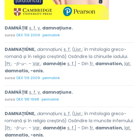
DAMNÁȚIE
s. f.
v.
damnațiune.
sursa:
DEX '09 2009
permalink
DAMNAȚIÚNE,
damnațiuni,
s. f.
(
Livr.
; în mitologia greco-
romană și în religia creștină) Osândire la chinurile iadului.
[
Pr.
:
-ți-u-.
–
Var.
:
damnáție
s. f.
] – Din
fr.
damnation,
lat.
damnatio, -onis.
sursa:
DEX '09 2009
permalink
DAMNÁȚIE
s. f.
v.
damnațiune.
sursa:
DEX '98 1998
permalink
DAMNAȚIÚNE,
damnațiuni,
s. f.
(
Livr.
; în mitologia greco-
romană și în religia creștină) Osândire la muncile infernului.
[
Pr.
:
-ți-u-.
–
Var.
:
damnáție
s. f.
] – Din
fr.
damnation,
lat.
damnatio, -onis.