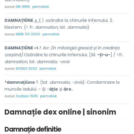
sursa:
DN 1986
permalink
DAMNAȚIÚNE
s. f.
1. osândire la chinurile infernului. 2.
blestem. (< fr.
damnation,
lat.
damnatio
)
sursa:
MDN '00 2000
permalink
DAMNAȚIÚNE ~i
f. livr. (în mitologia greacă și în credința
creștină)
Osândire la chinurile infernului. [Sil.
-ți-u-
] / <fr.
damnation,
lat.
damnatio, ~onis
sursa:
NODEX 2002
permalink
*damnațiúne
f. (lat.
damnatio, -ónis
). Condamnare la
muncile iaduluĭ. – Și -
áție
și
áre.
sursa:
Scriban 1939
permalink
Damnație dex online | sinonim
Damnație definitie