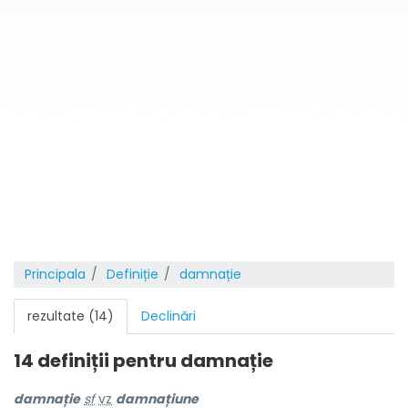
Principala
Definiție
damnație
rezultate (14)
Declinări
14 definiții pentru
damnație
damn
a
ție
sf
vz
damnațiune