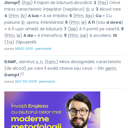
Dampf
] (
Pop
)
1
Vapori de băutură alcoolică.
2
(
Pex
) Orice
miros caracteristic înțepător (neplăcut)
Si:
iz.
3
Alcool tare.
4
(
Pfm
;
îlv
)
A lua ~
A se îmbăta.
5
(
Pfm
;
îlav
)
Cu ~
Cu
pasiune
Si:
aprins, înfierbântat.
6
(
Pfm
;
îe
)
A fl
(sau
a avea
)
~
A fi ușor amețit de băutură.
7
(
Îae
) A fi pornit pe ceartă.
8
(
Pfm
;
îe
)
A da ~
A intensifica.
9
(
Pfm
;
îae
) A accelera.
10
(
Trs
) Zăpușeală.
sursa:
MDA2 2010
permalink
DAMF,
damfuri,
s. n.
(
Fam.
) Miros dezagreabil, caracteristic
(de alcool) pe care îl exală cineva sau ceva. – Din
germ.
[1]
Dampf.
sursa:
DEX '09 2009
permalink