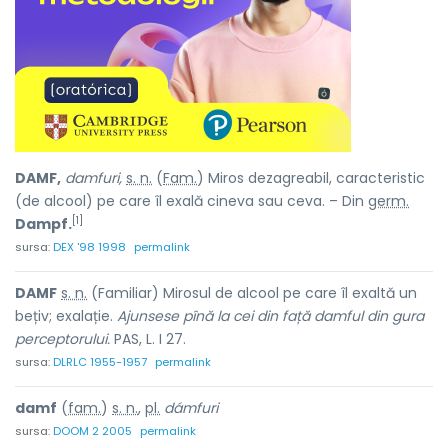
DAMF,
damfuri,
s. n.
(
Fam.
) Miros dezagreabil, caracteristic
(de alcool) pe care îl exală cineva sau ceva. – Din
germ.
[1]
Dampf.
sursa:
DEX '98 1998
permalink
DAMF
s. n.
(Familiar) Mirosul de alcool pe care îl exaltă un
bețiv; exalație.
Ajunsese pînă la cei din față damful din gura
perceptorului.
PAS, L. I 27.
sursa:
DLRLC 1955-1957
permalink
damf
(
fam.
)
s. n.
,
pl.
dámfuri
sursa:
DOOM 2 2005
permalink