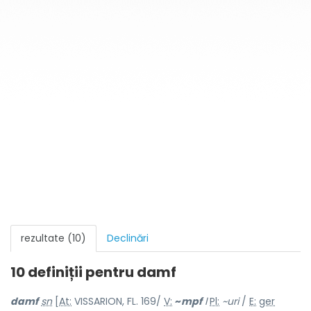
rezultate (10)
Declinări
10 definiții pentru
damf
damf
sn
[
At:
VISSARION, FL. 169/
V:
~
mpf
l
Pl:
~uri
/
E:
ger