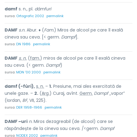
damf
s. n., pl.
dámfuri
sursa:
Ortografic 2002
permalink
DAMF
s.n.
Abur. ♦ (
Fam.
) Miros de alcool pe care îl exală
cineva sau ceva. [< germ.
Dampf
].
sursa:
DN 1986
permalink
DAMF
s. n.
(
fam.
) miros de alcool pe care îl exală cineva
sau ceva. (< germ.
Dampf
)
sursa:
MDN '00 2000
permalink
damf (-fúri),
s. n.
–
1.
Presiune, mai ales exercitată de
unele gaze. –
2.
(
Arg.
) Curaj, avînt.
Germ.
Dampf
„vapor”
(Iordan,
BF,
VII, 225).
sursa:
DER 1958-1966
permalink
DAMF ~uri
n.
Miros dezagreabil (de alcool) care se
răspândește de la cineva sau ceva. /<germ.
Dampf
sursa:
NODEX 2002
permalink