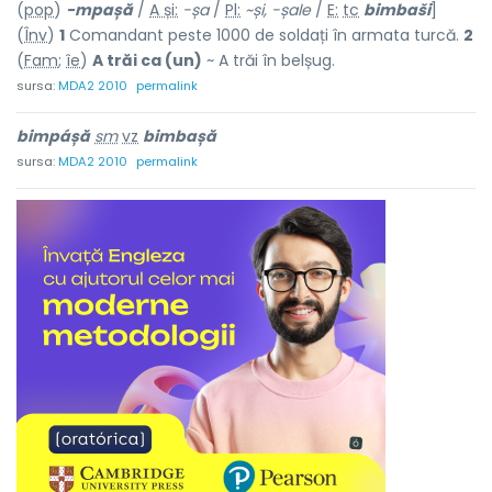
(
pop
)
-mpașă
/
A și:
-șa
/
Pl:
~și, -șale
/
E:
tc
bimbaši
]
(
Înv
)
1
Comandant peste 1000 de soldați în armata turcă.
2
(
Fam
;
îe
)
A trăi ca (un)
~ A trăi în belșug.
sursa:
MDA2 2010
permalink
bimpáșă
sm
vz
bimbașă
sursa:
MDA2 2010
permalink