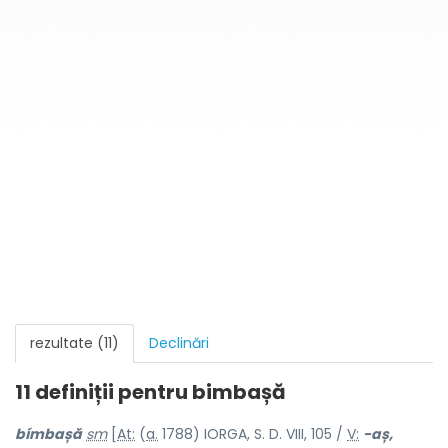
rezultate (11)
Declinări
11 definiții pentru
bimbașă
bímbașă
sm
[
At:
(
a.
1788) IORGA, S. D. VIII, 105 /
V:
-aș,