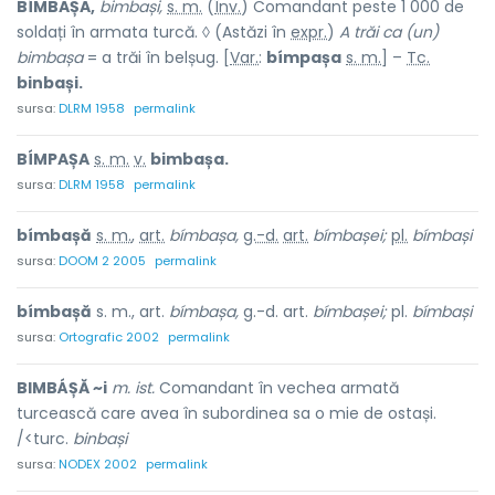
BÍMBAȘA,
bimbași,
s. m.
(
Înv.
) Comandant peste 1 000 de
soldați în armata turcă. ◊ (Astăzi în
expr.
)
A trăi ca (un)
bimbașa
= a trăi în belșug. [
Var.
:
bímpașa
s. m.
] –
Tc.
binbași.
sursa:
DLRM 1958
permalink
BÍMPAȘA
s. m.
v.
bimbașa.
sursa:
DLRM 1958
permalink
bímbașă
s. m.
,
art.
bímbașa,
g.-d.
art.
bímbașei;
pl.
bímbași
sursa:
DOOM 2 2005
permalink
bímbașă
s. m., art.
bímbașa,
g.-d. art.
bímbașei;
pl.
bímbași
sursa:
Ortografic 2002
permalink
BIMBÁȘĂ ~i
m. ist.
Comandant în vechea armată
turcească care avea în subordinea sa o mie de ostași.
/<turc.
binbași
sursa:
NODEX 2002
permalink