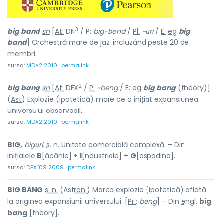
3
big band
sn
[
At:
DN
/
P:
big-bend
/
Pl:
~uri
/
E:
eg
big
band
] Orchestră mare de jaz, incluzând peste 20 de
membri.
sursa:
MDA2 2010
permalink
2
big bang
sn
[
At:
DEX
/
P:
~beng
/
E:
eg
big bang
(theory)]
(
Ast
) Explozie (ipotetică) mare ce a inițiat expansiunea
universului observabil.
sursa:
MDA2 2010
permalink
BIG,
biguri,
s. n.
Unitate comercială complexă. – Din
inițialele
B
[ăcănie] +
I
[ndustriale] +
G
[ospodina].
sursa:
DEX '09 2009
permalink
BIG BANG
s. n.
(
Astron.
) Marea explozie (ipotetică) aflată
la originea expansiunii universului. [
Pr.
:
beng
] – Din
engl.
big
bang
[theory].