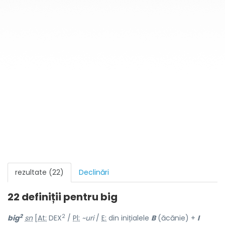
rezultate (22)
Declinări
22 definiții pentru
big
2
2
big
sn
[
At:
DEX
/
Pl:
~uri
/
E:
din inițialele
B
(ăcănie) +
I