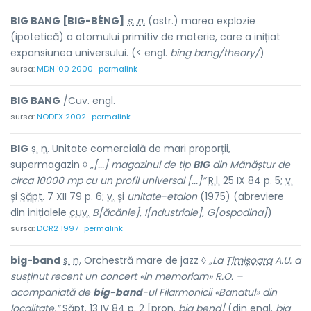
BIG BANG [BIG-BÉNG]
s. n.
(astr.) marea explozie
(ipotetică) a atomului primitiv de materie, care a inițiat
expansiunea universului. (< engl.
bing bang/theory/
)
sursa:
MDN '00 2000
permalink
BIG BANG
/Cuv. engl.
sursa:
NODEX 2002
permalink
BIG
s.
n.
Unitate comercială de mari proporții,
supermagazin ◊
„[...] magazinul de tip
BIG
din Mănăștur de
circa 10000 mp cu un profil universal [...]”
R.l.
25 IX 84 p. 5;
v.
și
Săpt.
7 XII 79 p. 6;
v.
și
unitate-etalon
(1975) (abreviere
din inițialele
cuv.
B[ăcănie], I[ndustriale], G[ospodina]
)
sursa:
DCR2 1997
permalink
big-band
s.
n.
Orchestră mare de jazz ◊
„La
Timișoara
A.U. a
susținut recent un concert «in memoriam» R.O. –
acompaniată de
big-band
-ul Filarmonicii «Banatul» din
localitate.”
Săpt.
13 IV 84 p. 2 [
pron.
big bend]
(din
engl.
big