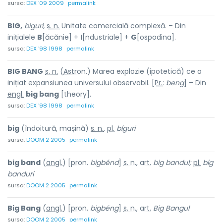
sursa:
DEX '09 2009
permalink
BIG,
biguri,
s. n.
Unitate comercială complexă. – Din
inițialele
B
[ăcănie] +
I
[ndustriale] +
G
[ospodina].
sursa:
DEX '98 1998
permalink
BIG BANG
s. n.
(
Astron.
) Marea explozie (ipotetică) ce a
inițiat expansiunea universului observabil. [
Pr.
:
beng
] – Din
engl.
big bang
[theory].
sursa:
DEX '98 1998
permalink
big
(îndoitură, mașină)
s. n.
,
pl.
bíguri
sursa:
DOOM 2 2005
permalink
big band
(
angl.
) [
pron.
bigbénd
]
s. n.
,
art.
big bandul;
pl.
big
banduri
sursa:
DOOM 2 2005
permalink
Big Bang
(
angl.
) [
pron.
bigbéng
]
s. n.
,
art.
Big Bangul
sursa:
DOOM 2 2005
permalink