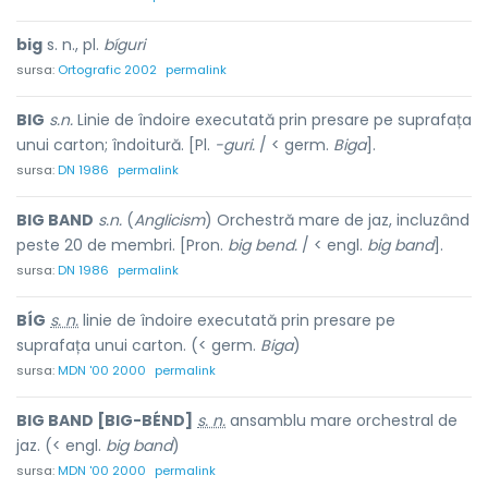
big
s. n., pl.
bíguri
sursa:
Ortografic 2002
permalink
BIG
s.n.
Linie de îndoire executată prin presare pe suprafața
unui carton; îndoitură. [Pl.
-guri.
/ < germ.
Biga
].
sursa:
DN 1986
permalink
BIG BAND
s.n.
(
Anglicism
) Orchestră mare de jaz, incluzând
peste 20 de membri. [Pron.
big bend.
/ < engl.
big band
].
sursa:
DN 1986
permalink
BÍG
s. n.
linie de îndoire executată prin presare pe
suprafața unui carton. (< germ.
Biga
)
sursa:
MDN '00 2000
permalink
BIG BAND [BIG-BÉND]
s. n.
ansamblu mare orchestral de
jaz. (< engl.
big band
)
sursa:
MDN '00 2000
permalink