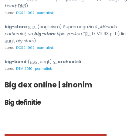
band;
DN3
)
sursa:
DCR2 1997
permalink
big-store
s.
n.
(anglicism) Supermagazin ◊
„Mândria
cartierului, un
big-store
tipic yankeu.”
R.l.
17 VIII 93 p. 1 (din
engl.
big store
)
sursa:
DCR2 1997
permalink
big-band
(
cuv.
engl.)
v.
orchestră.
sursa:
DTM 2010
permalink
Big dex online | sinonim
Big definitie