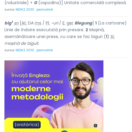
(ndustriale) +
G
(ospodina)] Unitate comercială complexă.
sursa:
MDA2 2010
permalink
1
big
sn
[
At:
DA
ms
/
Pl:
~uri
/
E:
ger
Biegung
]
1
(La cartoane)
Linie de îndoire executată prin presare.
2
Mașină,
asemănătoare unei prese, cu care se fac biguri (
1
)
Si:
mașină de biguit.
sursa:
MDA2 2010
permalink